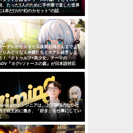
前、たった1人のために手作業で直した世界
に1本だけの“幻のカセット”の話
クーデレからスタイル抜群お姉さんまでより
どりみどりな人外娘たちとホテル経営しよ
う！「クトゥルフ×美少女」テーマの
ADV『ヨグ=ソトースの庭』が日本語対応
Aimingのエンジニアは、上下関係のない社
内で自主的に働き、「好き」を仕事にしてい
く