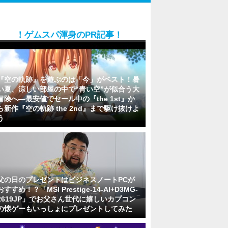
！ゲムスパ渾身のPR記事！
『空の軌跡』を遊ぶのは「今」がベスト！暑
い夏、涼しい部屋の中で“青い空”が似合う大
冒険へ―最安値でセール中の『the 1st』か
ら新作『空の軌跡 the 2nd』まで駆け抜けよ
う
父の日のプレゼントはビジネスノートPCが
おすすめ！？「MSI Prestige-14-AI+D3MG-
2619JP」でお父さん世代に嬉しいカプコン
の懐ゲーもいっしょにプレゼントしてみた