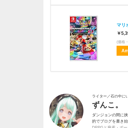
マリオ
￥5,3
(価格
Am
ライター／石の中に
ずんこ。
ダンジョンの間に挟
的でブログを書き始
DRPGと麻雀・ポ