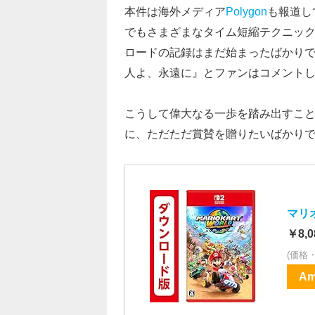
本件は海外メディア
Polygon
も報道し
でもさまざまなタイム短縮テクニッ
ロードの記録はまだ始まったばかり
人よ、永遠に』とファンはコメント
こうして偉大なる一歩を踏み出すこと
に、ただただ賞賛を贈りたいばかり
マリ
￥8,0
(価格
Am