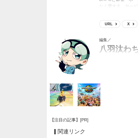
なく愛する。サービ
会優勝という凄いん
URL
X
編集／
八羽汰わ
はちわたわちは（回文
【注目の記事】[PR]
関連リンク