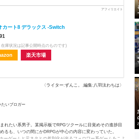
カート8 デラックス -Switch
91
・在庫状況は記事公開時点のものです)
azon
楽天市場
《
ライター:ずんこ。
,
編集:八羽汰わちは
》
いたいブロガー
まれたい系男子。某掲示板でRPGツクールに目覚めその進捗目
めるも、いつの間にかDRPGが中心の内容に変わっていた。
ーカーゲームと元ネタとの差別化が光るフォロワー系ゲームをこよ