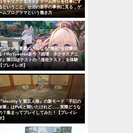
【キャリアクエスト】ゲーム作りを仕事にす
るということ。セガの若手の事例に見る，ゲ
ームプログラマという働き方
アニマや新要素のさらなる“進化”を目撃せ
よ！HoYoverse新作『崩壊：ネクサスアニ
マ』第2回βテストの「進化テスト」を体験
【プレイレポ】
『Identity V 第五人格』の新モード「手記の
加筆」はPvEと聞いたけれど……実際どうな
の？集まってプレイしてみた！【プレイレ
ポ】