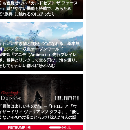
くも色褪せない『カルドセプト ザ ファース
ト』遊びやすい機能も搭載で、あらため
て“原典”に触れるのにぴったり
かわいい生き物と"ひとつ"になれる―基本無
料モンスター収集オープンワールド
ARPG『アニモ（Aniimo）』先行プレイレ
ポ。相棒とリンクして空を飛び、海を渡り、
そしてかわいい群れに紛れ込む
「冒険は楽しいものだ」 ─『FF11』と『ウ
ィザードリィ ヴァリアンツ ダフネ』、"優し
くないRPG"の沼にどっぷり沈んだ4人の話