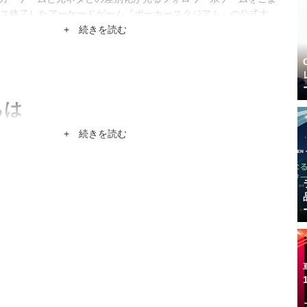
ス終了したアーケードゲーム『ポーカースタジアム』の公式大
だか凄くないんだかわからない肩書きも持つ。
+ 続きを読む
ちは
）Game*Sparkの共同編集長。特技はヒトカラ12時間。
+ 続きを読む