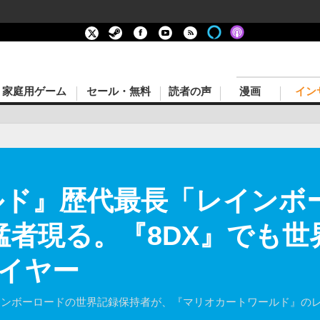
家庭用ゲーム
セール・無料
読者の声
漫画
イン
ルド』歴代最長「レインボ
猛者現る。『8DX』でも世
イヤー
cレインボーロードの世界記録保持者が、『マリオカートワールド』