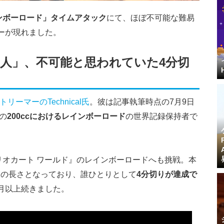
ンボーロード」タイムアタック
にて、ほぼ不可能な難易
ーが現れました。
人」、不可能と思われていた4分切
hストリーマーのTechnical氏
。彼は記事執筆時点の7月9日
の
200ccにおけるレインボーロード
の世界記録保持者で
『マリオカート ワールド』のレインボーロードへも挑戦。本
高の長さとなっており、誰ひとりとして
4分切りが達成で
月以上続きました。