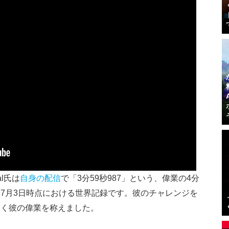
al氏は
自身の配信
で「3分59秒987」という、偉業の4分
7月3日時点における世界記録です。彼のチャレンジを
なく彼の偉業を称えました。