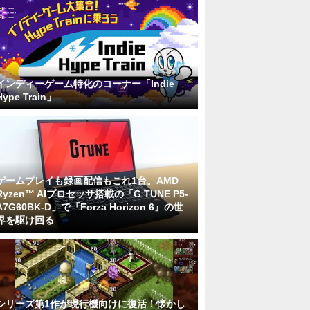
インディーゲーム特化のコーナー「Indie
Hype Train」
ゲームプレイも録画配信もこれ1台。AMD
Ryzen™ AIプロセッサ搭載の「G TUNE P5-
A7G60BK-D」で『Forza Horizon 6』の世
界を駆け回る
シリーズ第1作が現行機向けに復活！懐かし