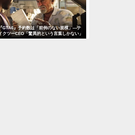
『GTA6』予約数は「前例のない規模」―テ
イクツーCEO「驚異的という言葉しかない」
プレイヤー同士で即席FPS作るパーティーゲ
ーム『Bit by Bit』発表―武器にマップや効
果音、みんなで一緒にクリエイト
ゆずソフトの人気恋愛ADV『サノバウィッ