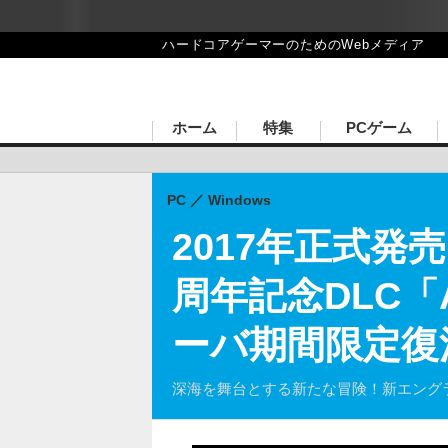
Game*Spark
ハードコアゲーマーのためのWebメディア
ホーム
特集
PCゲーム
PC
Windows
2017年正式発売『
周年記念DLC「
ーバ期間限定復
深海を舞台とする新たな冒険！新エングラ