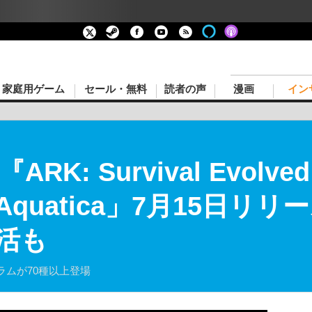
家庭用ゲーム
セール・無料
読者の声
漫画
イン
ARK: Survival Evol
Aquatica」7月15日リ
活も
ムが70種以上登場