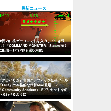
最新ニュース
時間内に格ゲーコマンドを入力して生き残
れ！『COMMAND MONSTER』Steam向け
に配信―1P/2P側も選択可能
『スカイリム』老舗グラフィック拡張ツール
「ENB」の本格的な代替Mod登場！？
「Community Shaders」でプリセットを使
いまわせるように