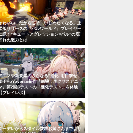
かわいい…だからこそ、いじめたくなる。正
式版リリースの『パルワールド』プレイヤー
に訊く“キュートアグレッション×パル”の底
知れぬ魅力とは
アニマや新要素のさらなる“進化”を目撃せ
よ！HoYoverse新作『崩壊：ネクサスアニ
マ』第2回βテストの「進化テスト」を体験
【プレイレポ】
クーデレからスタイル抜群お姉さんまでより