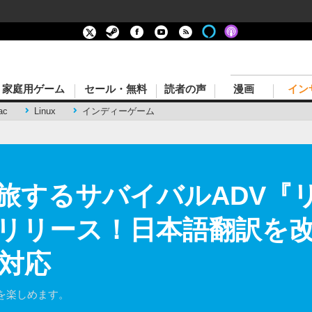
家庭用ゲーム
セール・無料
読者の声
漫画
イン
ac
Linux
インディーゲーム
旅するサバイバルADV『
リリース！日本語翻訳を改善
対応
を楽しめます。