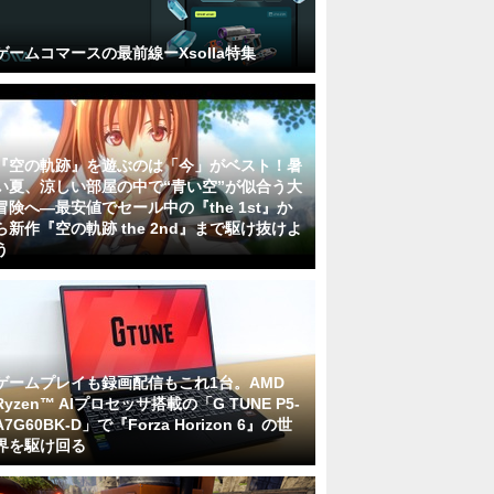
ゲームコマースの最前線ーXsolla特集
『空の軌跡』を遊ぶのは「今」がベスト！暑
い夏、涼しい部屋の中で“青い空”が似合う大
冒険へ―最安値でセール中の『the 1st』か
ら新作『空の軌跡 the 2nd』まで駆け抜けよ
う
ゲームプレイも録画配信もこれ1台。AMD
Ryzen™ AIプロセッサ搭載の「G TUNE P5-
A7G60BK-D」で『Forza Horizon 6』の世
界を駆け回る