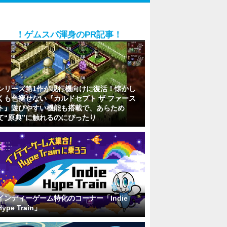
！ゲムスパ渾身のPR記事！
シリーズ第1作が現行機向けに復活！懐かし
くも色褪せない『カルドセプト ザ ファース
ト』遊びやすい機能も搭載で、あらため
て“原典”に触れるのにぴったり
インディーゲーム特化のコーナー「Indie
Hype Train」