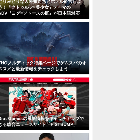
どりみどりな人外娘たちとホテル経営しよ
う！「クトゥルフ×美少女」テーマの
ADV『ヨグ=ソトースの庭』が日本語対応
THQノルディック特集ページでゲムスパのオ
ススメと最新情報をチェックしよう
Riot Gamesの最新情報をキャッチアップで
きる総合ニュースサイト「FISTBUMP」