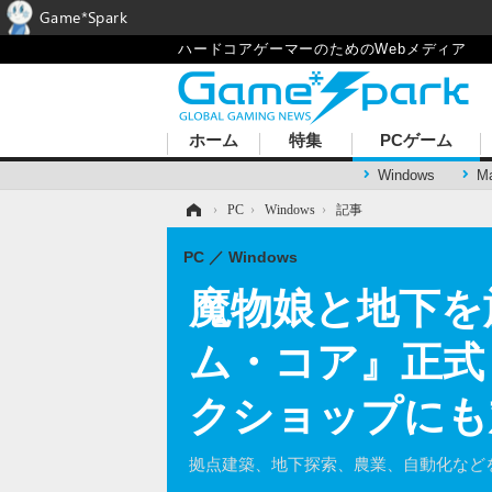
Game*Spark
ハードコアゲーマーのためのWebメディア
ホーム
特集
PCゲーム
Windows
M
ホーム
›
PC
›
Windows
›
記事
PC
Windows
魔物娘と地下を
ム・コア』正式
クショップにも
拠点建築、地下探索、農業、自動化など