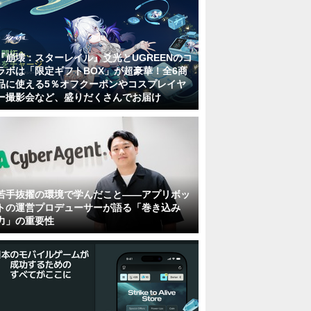
『崩壊：スターレイル』爻光とUGREENのコ
ラボは「限定ギフトBOX」が超豪華！全6商
品に使える5％オフクーポンやコスプレイヤ
ー撮影会など、盛りだくさんでお届け
若手抜擢の環境で学んだこと――アプリボッ
トの運営プロデューサーが語る「巻き込み
力」の重要性