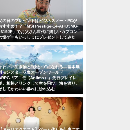
父の日のプレゼントはビジネスノートPCが
おすすめ！？「MSI Prestige-14-AI+D3MG-
2619JP」でお父さん世代に嬉しいカプコン
の懐ゲーもいっしょにプレゼントしてみた
かわいい生き物と"ひとつ"になれる―基本無
料モンスター収集オープンワールド
ARPG『アニモ（Aniimo）』先行プレイレ
ポ。相棒とリンクして空を飛び、海を渡り、
そしてかわいい群れに紛れ込む
【キャリアクエスト】ゲーム作りを仕事にす