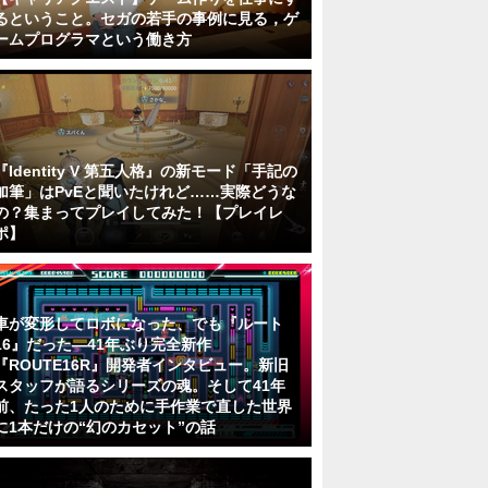
るということ。セガの若手の事例に見る，ゲ
ームプログラマという働き方
『Identity V 第五人格』の新モード「手記の
加筆」はPvEと聞いたけれど……実際どうな
の？集まってプレイしてみた！【プレイレ
ポ】
車が変形してロボになった、でも『ルート
16』だった―41年ぶり完全新作
『ROUTE16R』開発者インタビュー。新旧
スタッフが語るシリーズの魂。そして41年
前、たった1人のために手作業で直した世界
に1本だけの“幻のカセット”の話