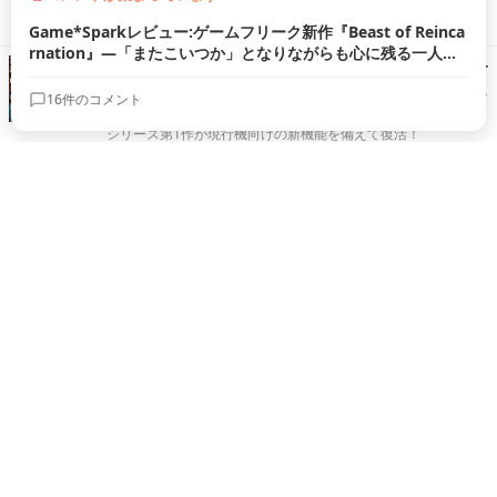
ゲーム＆制作の拠点となるノートPCで話題のレースタイトルを
プレイ。放熱性能もチェックしました！
シリーズ第1作が現行機向けに復活！懐かしくも色褪せ
ない『カルドセプト ザ ファースト』遊びやすい機能も
搭載で、あらためて“原典”に触れるのにぴったり
シリーズ第1作が現行機向けの新機能を備えて復活！
「冒険は楽しいものだ」 ─『FF11』と『ウィザードリ
ィ ヴァリアンツ ダフネ』、"優しくないRPG"の沼にど
っぷり沈んだ4人の話
ふたつの沼の住人たちが語る奥深さとは。
【キャリアクエスト】ゲーム作りを仕事にするという
こと。セガの若手の事例に見る，ゲームプログラマと
いう働き方
Game*Sparkと4Gamerの合同による就活イベント「キャリア
クエスト」の第4回が東京都立産業貿易センター浜松町館で開催
されました。このイベントに合わせて取材した、各社の現場で
実際に働いている若手社員へのインタビューをお届けします。
GeForce NOWで『Forza Horizon 6』をプレイ。ハ
ンドルコントローラー×クラウドゲーミングの底力を体
感