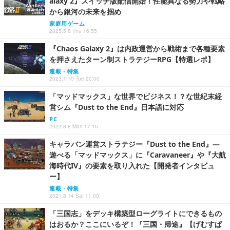
alaxy 2』スイッチ版配信開始！性能異なる勢力や戦略
から銀河の未来を掴め
家庭用ゲーム
2025.5.8 Thu 16:55
『Chaos Galaxy 2』は内政運営から戦術まで各種要素
を押さえたターン制ストラテジーRPG【特選レポ】
連載・特集
2023.1.10 Tue 20:00
「マッドマックス」な世界でビジネス！？な世紀末経
営シム『Dust to the End』日本語に対応
PC
2022.8.8 Mon 17:15
キャラバン運営ストラテジー『Dust to the End』―
遊べる「マッドマックス」に『Caravaneer』や『大航
海時代IV』の要素を取り入れた【開発者インタビュ
ー】
連載・特集
2021.8.14 Sat 11:00
「三国志」をデッキ構築型ローグライトにできるもの
はおるか？ここにいるぞ！『三国・帰途』【げむすぱ