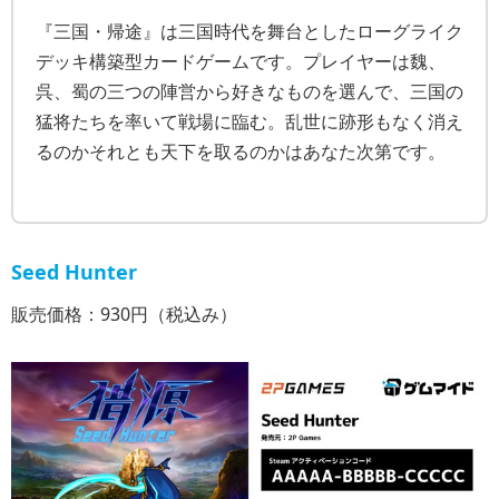
『三国・帰途』は三国時代を舞台としたローグライク
デッキ構築型カードゲームです。プレイヤーは魏、
呉、蜀の三つの陣営から好きなものを選んで、三国の
猛将たちを率いて戦場に臨む。乱世に跡形もなく消え
るのかそれとも天下を取るのかはあなた次第です。
Seed Hunter
販売価格：930円（税込み）