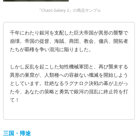
『Chaos Galaxy 2』の商品サンプル
千年にわたり銀河を支配した巨大帝国が異形の襲撃で
崩壊。帝国の提督、海賊、商団、教会、傭兵、開拓者
たちが覇権を争い混沌に陥りました。
しかし反乱を起こした知性機械軍団と、再び襲来する
異形の巣窟が、人類種への容赦ない殲滅を開始しよう
としています。壮絶なるラグナロク決戦の幕が上がっ
た今、あなたの策略と勇気で銀河の混乱に終止符を打
て！
三国・帰途