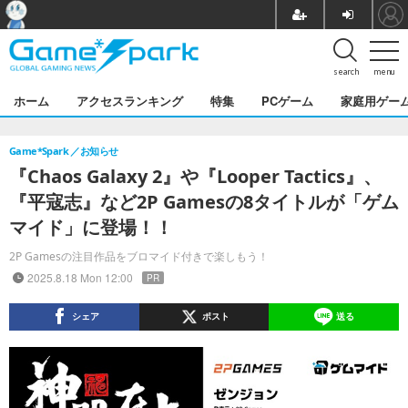
search
menu
ホーム
アクセスランキング
特集
PCゲーム
家庭用ゲー
Game*Spark
お知らせ
『Chaos Galaxy 2』や『Looper Tactics』、
『平寇志』など2P Gamesの8タイトルが「ゲム
マイド」に登場！！
2P Gamesの注目作品をブロマイド付きで楽しもう！
2025.8.18 Mon 12:00
PR
シェア
ポスト
送る