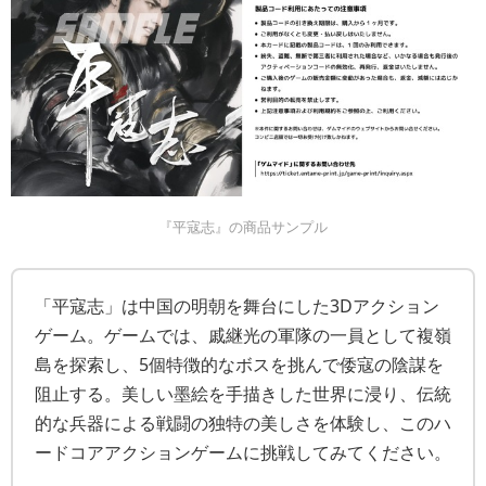
『平寇志』の商品サンプル
「平寇志」は中国の明朝を舞台にした3Dアクション
ゲーム。ゲームでは、戚継光の軍隊の一員として複嶺
島を探索し、5個特徴的なボスを挑んで倭寇の陰謀を
阻止する。美しい墨絵を手描きした世界に浸り、伝統
的な兵器による戦闘の独特の美しさを体験し、このハ
ードコアアクションゲームに挑戦してみてください。