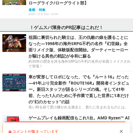
ローグライク/ローグライト部】
連載・特集
2024.12.8 Sun 19:00
！ゲムスパ渾身のPR記事はこれだ！
祖国に裏切られた騎士は、王の仇敵の娘を護ることに
なった―1998年の海外SRPG不朽の名作『幻世録』全
面リメイク版、体験版配信開始。ダーティーヒーロー
が駆ける異色の戦記が令和に蘇る
約30年の歴史を誇る海外SRPGの不朽の名作が全面リメイクされ
て登場！
車が変形してロボになった、でも『ルート16』だった
―41年ぶり完全新作『ROUTE16R』開発者インタビュ
ー。新旧スタッフが語るシリーズの魂。そして41年
前、たった1人のために手作業で直した世界に1本だけ
の“幻のカセット”の話
長い時を経て受け継がれる過去と、新たに生まれるものとは。
ゲームプレイも録画配信もこれ1台。AMD Ryzen™ AI
プロセッサ搭載の「G TUNE P5-A7G60BK-D」で『Fo
rza Horizon 6』の世界を駆け回る