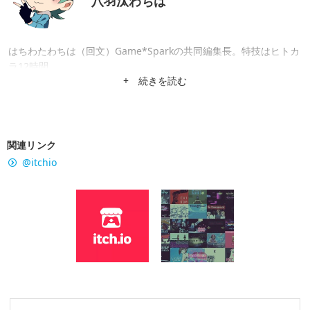
八羽汰わちは
はちわたわちは（回文）Game*Sparkの共同編集長。特技はヒトカ
ラ12時間。
+ 続きを読む
関連リンク
@itchio