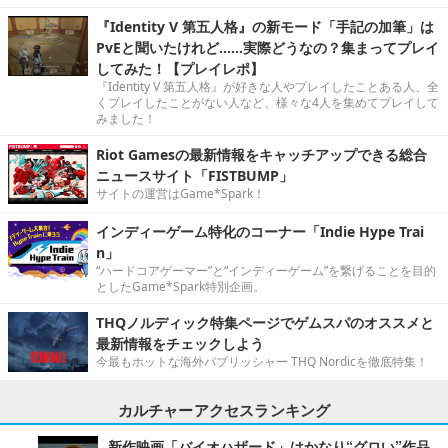
『Identity V 第五人格』の新モード「手記の加筆」は
PvEと聞いたけれど……実際どうなの？集まってプレイ
してみた！【プレイレポ】
『Identity V 第五人格』が好きな人やプレイしたことある人、全
くプレイしたことがない人など、様々な4人を集めてプレイして
みました！
Riot Gamesの最新情報をキャッチアップできる総合
ニュースサイト「FISTBUMP」
サイトの運営はGame*Spark！
インディーゲーム特化のコーナー「Indie Hype Trai
n」
“ハードコアゲーマー”と“インディーゲーム”を繋げることを目的
としたGame*Spark特別企画。
THQノルディック特集ページでゲムスパのオススメと
最新情報をチェックしよう
今最もホットな海外パブリッシャー THQ Nordicを徹底特集！
カルチャーアクセスランキング
新作映画「バイオハザード」はかなり“グロい”作品