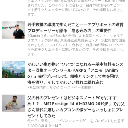
クエスト」の第4回が東京都立産業貿易センター浜松町館で開催
されました。このイベントに合わせ、自身の就活時のエピソー
ドを若手クリエイターに聞いてみたので、その模様をお届けし
ます。
若手抜擢の環境で学んだこと――アプリボットの運営
プロデューサーが語る「巻き込み力」の重要性
4GamerとGame*Sparkの合同による就活イベント「キャリア
クエスト」の第4回が東京都立産業貿易センター浜松町館で開催
されました。このイベントに合わせ、自身の就活時のエピソー
ドを若手クリエイターに聞いてみたので、その模様をお届けし
ます。
かわいい生き物と"ひとつ"になれる―基本無料モンス
ター収集オープンワールドARPG『アニモ（Aniim
o）』先行プレイレポ。相棒とリンクして空を飛び、
海を渡り、そしてかわいい群れに紛れ込む
7月に国内向け初のクローズドベータ開催！
父の日のプレゼントはビジネスノートPCがおすす
め！？「MSI Prestige-14-AI+D3MG-2619JP」でお父
さん世代に嬉しいカプコンの懐ゲーもいっしょにプレ
ゼントしてみた
父の日に奮発して「ビジネスノートPC」をプレゼントした息子
と父の心温まる一日？