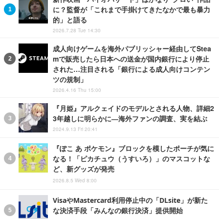
に？監督が「これまで手掛けてきたなかで最も暴力
的」と語る
2026.7.28 Tue 14:30
成人向けゲームを海外パブリッシャー経由してStea
mで販売したら日本への送金が国内銀行により停止
された…注目される「銀行による成人向けコンテン
ツの規制」
2026.4.16 Thu 15:00
『月姫』アルクェイドのモデルとされる人物、詳細2
3年越しに明らかに―海外ファンの調査、実を結ぶ
2024.9.13 Fri 20:41
『ぽこ あ ポケモン』ブロックを模したポーチが気に
なる！「ピカチュウ（うすいろ）」のマスコットな
ど、新グッズが発売
2026.8.5 Wed 8:00
VisaやMastercard利用停止中の「DLsite」が新た
な決済手段「みんなの銀行決済」提供開始