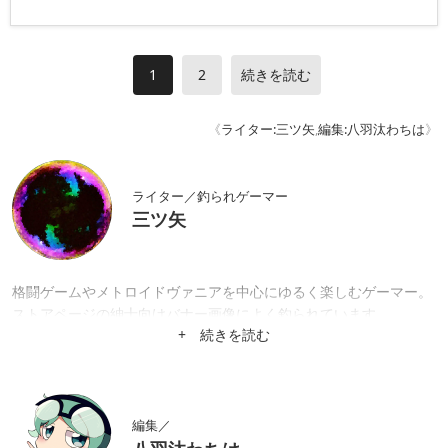
1
2
続きを読む
《
ライター:三ツ矢
,
編集:八羽汰わちは
》
ライター／釣られゲーマー
三ツ矢
格闘ゲームやメトロイドヴァニアを中心にゆるく楽しむゲーマー。
ストアページの紳士向けバナー画像によく釣られています。
+ 続きを読む
編集／