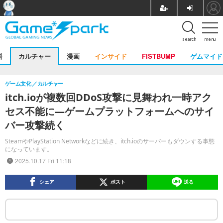
search
menu
料
カルチャー
漫画
インサイド
FISTBUMP
ゲムマイド
ゲーム文化
カルチャー
itch.ioが複数回DDoS攻撃に見舞われ一時アク
セス不能に―ゲームプラットフォームへのサイ
バー攻撃続く
SteamやPlayStation Networkなどに続き、itch.ioのサーバーもダウンする事態
になっています。
2025.10.17 Fri 11:18
シェア
ポスト
送る