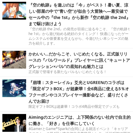
『空の軌跡』を遊ぶのは「今」がベスト！暑い夏、涼
しい部屋の中で“青い空”が似合う大冒険へ―最安値で
セール中の『the 1st』から新作『空の軌跡 the 2nd』
まで駆け抜けよう
『空の軌跡 the 2nd』の発売が目前に迫る今こそ、『空の軌跡 t
he 1st』から遊び始める絶好のタイミング！ 快適になったゲー
ムシステムや新要素を交えながら、今遊びたい本シリーズの魅
力を紹介します。
かわいい…だからこそ、いじめたくなる。正式版リリ
ースの『パルワールド』プレイヤーに訊く“キュートア
グレッション×パル”の底知れぬ魅力とは
正式版で登場する新たなパルもいじめたくなる！
『崩壊：スターレイル』爻光とUGREENのコラボは
「限定ギフトBOX」が超豪華！全6商品に使える5％オ
フクーポンやコスプレイヤー撮影会など、盛りだくさ
んでお届け
限定ギフトBOXは超豪華！コラボ4商品や限定でグッズも
Aimingのエンジニアは、上下関係のない社内で自主的
に働き、「好き」を仕事にしていく
4GamerとGame*Sparkの合同による就活イベント「キャリア