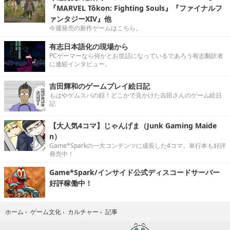
『MARVEL Tōkon: Fighting Souls』『ファイナルフ
ァンタジーXIV』他
今週発売の新作ゲームはこちら。
有志日本語化の現場から
PCゲーマーなら何かとお世話になっているであろう有志翻訳者
に連続インタビュー。
吉田輝和のゲームプレイ絵日記
もはやゲムスパの顔！どこかで見かけた吉田さんのゲーム絵日
記
【大人気4コマ】じゃんげま（Junk Gaming Maide
n）
Game*Sparkの一大コンテンツに成長した4コマ。単行本も好評
発売中！
Game*Spark/インサイド公式ディスコードサーバー
好評稼働中！
記事
ホーム
›
ゲーム文化
›
カルチャー
›