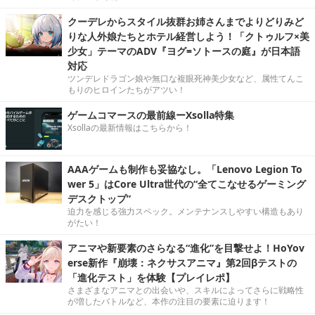
クーデレからスタイル抜群お姉さんまでよりどりみど
りな人外娘たちとホテル経営しよう！「クトゥルフ×美
少女」テーマのADV『ヨグ=ソトースの庭』が日本語
対応
ツンデレドラゴン娘や無口な複眼死神美少女など、属性てんこ
もりのヒロインたちがアツい！
ゲームコマースの最前線ーXsolla特集
Xsollaの最新情報はこちらから！
AAAゲームも制作も妥協なし。「Lenovo Legion To
wer 5」はCore Ultra世代の“全てこなせるゲーミング
デスクトップ”
迫力を感じる強力スペック。メンテナンスしやすい構造もあり
がたい！
アニマや新要素のさらなる“進化”を目撃せよ！HoYov
erse新作『崩壊：ネクサスアニマ』第2回βテストの
「進化テスト」を体験【プレイレポ】
さまざまなアニマとの出会いや、スキルによってさらに戦略性
が増したバトルなど、本作の注目の要素に迫ります！