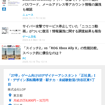
パスワード、メールアドレス等アカウント情報の漏洩
も確認
ニュース
2024.10.11 Fri 19:30
サイバー攻撃でサービス停止していた「ニコニコ動
画」がついに復活！情報漏洩に関する調査結果も報告
ゲーム文化
2024.8.5 Mon 18:14
「スイッチ2」vs「ROG Xbox Ally X」の性能比較。
スペック的に優位なのは？
PC
2025.10.16 Thu 13:14
「27卒」ゲーム向けUIデザイナーアシスタント「正社員」I
T・デザイン系転職希望・駅チカ・未経験歓迎/渋谷区東1丁
目
株式会社LOP
東京都
月給25万8,800円～32万円