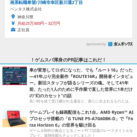
画系転職希望/川崎市幸区新川通2丁目
ベンタス株式会社
神奈川県
月給25万300円～32万円
正社員
Sponsored by
！ゲムスパ渾身のPR記事はこれだ！
車が変形してロボになった、でも『ルート16』だった
―41年ぶり完全新作『ROUTE16R』開発者インタビュ
ー。新旧スタッフが語るシリーズの魂。そして41年
前、たった1人のために手作業で直した世界に1本だけ
の“幻のカセット”の話
長い時を経て受け継がれる過去と、新たに生まれるものとは。
ゲームプレイも録画配信もこれ1台。AMD Ryzen™ AI
プロセッサ搭載の「G TUNE P5-A7G60BK-D」で『Fo
rza Horizon 6』の世界を駆け回る
ゲーム＆制作の拠点となるノートPCで話題のレースタイトルを
プレイ。放熱性能もチェックしました！