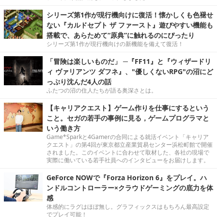
シリーズ第1作が現行機向けに復活！懐かしくも色褪せ
ない『カルドセプト ザ ファースト』遊びやすい機能も
搭載で、あらためて“原典”に触れるのにぴったり
シリーズ第1作が現行機向けの新機能を備えて復活！
「冒険は楽しいものだ」 ─『FF11』と『ウィザードリ
ィ ヴァリアンツ ダフネ』、"優しくないRPG"の沼にど
っぷり沈んだ4人の話
ふたつの沼の住人たちが語る奥深さとは。
【キャリアクエスト】ゲーム作りを仕事にするという
こと。セガの若手の事例に見る，ゲームプログラマと
いう働き方
Game*Sparkと4Gamerの合同による就活イベント「キャリア
クエスト」の第4回が東京都立産業貿易センター浜松町館で開催
されました。このイベントに合わせて取材した、各社の現場で
実際に働いている若手社員へのインタビューをお届けします。
GeForce NOWで『Forza Horizon 6』をプレイ。ハ
ンドルコントローラー×クラウドゲーミングの底力を体
感
体感的にラグはほぼ無し。グラフィックスはもちろん最高設定
でプレイ可能！