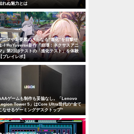
知れぬ魅力とは
アニマや新要素のさらなる“進化”を目撃せ
よ！HoYoverse新作『崩壊：ネクサスアニ
マ』第2回βテストの「進化テスト」を体験
【プレイレポ】
AAAゲームも制作も妥協なし。「Lenovo
Legion Tower 5」はCore Ultra世代の“全て
こなせるゲーミングデスクトップ”