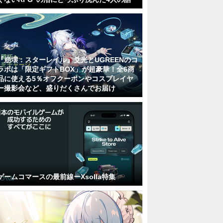
『崩壊：スターレイル』爻光とUGREENのコ
ラボは「限定ギフトBOX」が超豪華！全6商
品に使える5％オフクーポンやコスプレイヤ
ー撮影会など、盛りだくさんでお届け
ゲームコマースの最前線ーXsolla特集