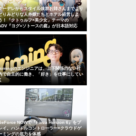
クーデレからスタイル抜群お姉さんまでより
どりみどりな人外娘たちとホテル経営しよ
う！「クトゥルフ×美少女」テーマの
ADV『ヨグ=ソトースの庭』が日本語対応
Aimingのエンジニアは、上下関係のない社
内で自主的に働き、「好き」を仕事にしてい
く
GeForce NOWで『Forza Horizon 6』をプ
レイ。ハンドルコントローラー×クラウドゲ
ーミングの底力を体感