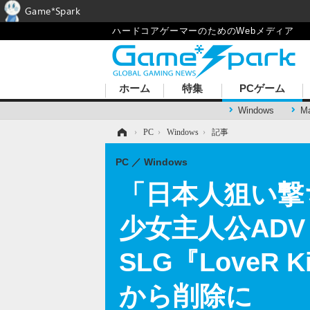
Game*Spark
ハードコアゲーマーのためのWebメディア
ホーム
特集
PCゲーム
Windows
M
ホーム
›
PC
›
Windows
›
記事
PC
Windows
「日本人狙い撃
少女主人公AD
SLG『LoveR K
から削除に