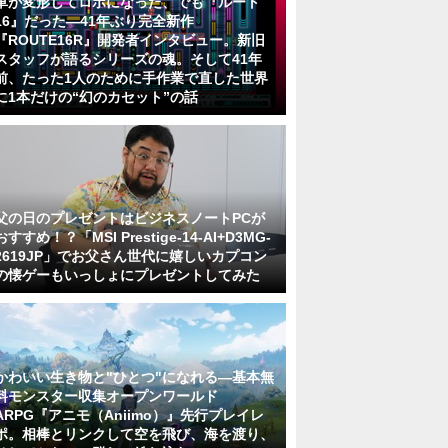
車が変形してロボになった、でも『ルート
16』だった―41年ぶり完全新作
『ROUTE16R』開発者インタビュー。新旧
スタッフが語るシリーズの魂。そして41年
前、たった1人のために手作業で直した世界
に1本だけの“幻のカセット”の話
父の日のプレゼントはビジネスノートPCが
おすすめ！？「MSI Prestige-14-AI+D3MG-
2619JP」でお父さん世代に嬉しいカプコン
の懐ゲーもいっしょにプレゼントしてみた
かわいい生き物と"ひとつ"になれる―基本無
料モンスター収集オープンワールド
ARPG『アニモ（Aniimo）』先行プレイレ
ポ。相棒とリンクして空を飛び、海を渡り、