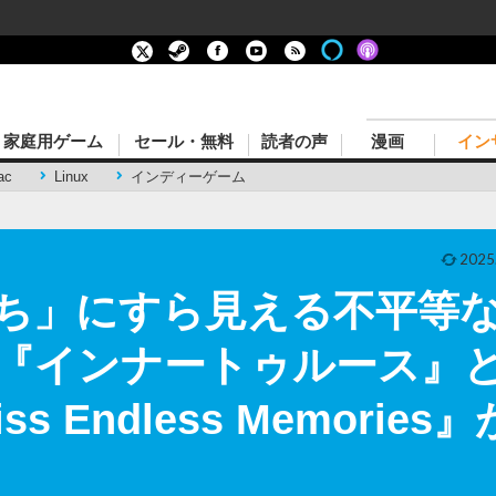
家庭用ゲーム
セール・無料
読者の声
漫画
イン
ac
Linux
インディーゲーム
2025
ち」にすら見える不平等なV
V『インナートゥルース』
iss Endless Memorie