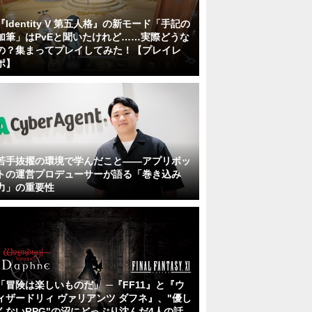
『Identity V 第五人格』の新モード「手記の
加筆」はPvEと聞いたけれど……実際どうな
の？集まってプレイしてみた！【プレイレ
ポ】
若手抜擢の環境で学んだこと――アプリボッ
トの運営プロデューサーが語る「巻き込み
力」の重要性
「冒険は楽しいものだ」 ─『FF11』と『ウ
ィザードリィ ヴァリアンツ ダフネ』、"優し
くないRPG"の沼にどっぷり沈んだ4人の話