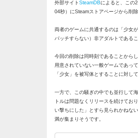
外部サイト
SteamDB
によると、この2
04秒）にSteamストアページから削
両者のゲームに共通するのは「少女
パッチすらない）非アダルトであるこ
今回の削除は同時刻であることから
用意されていない一般ゲームであっ
「少女」を被写体とすることに対し
一方で、この騒ぎの中でも並行して
トルは問題なくリリースを続けており
い撃ちにした」とすら見られかねな
満が集まりそうです。