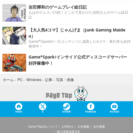
吉田輝和のゲームプレイ絵日記
もはやゲムスパの顔！どこかで見かけた吉田さんのゲーム絵日
記
【大人気4コマ】じゃんげま（Junk Gaming Maide
n）
Game*Sparkの一大コンテンツに成長した4コマ。単行本も好評
発売中！
Game*Spark/インサイド公式ディスコードサーバー
好評稼働中！
写真・画像
ホーム
›
PC
›
Windows
›
記事
›
Home
X
STEAM
Facebook
YouTube
Game*Sparkについて
お問合せ
広告掲載
会社概要
個人情報保護方針