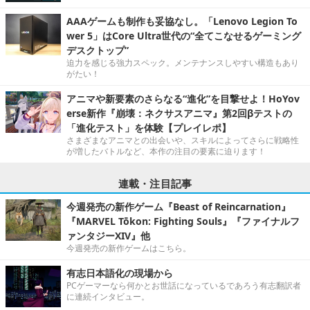
AAAゲームも制作も妥協なし。「Lenovo Legion To
wer 5」はCore Ultra世代の“全てこなせるゲーミング
デスクトップ”
迫力を感じる強力スペック。メンテナンスしやすい構造もあり
がたい！
アニマや新要素のさらなる“進化”を目撃せよ！HoYov
erse新作『崩壊：ネクサスアニマ』第2回βテストの
「進化テスト」を体験【プレイレポ】
さまざまなアニマとの出会いや、スキルによってさらに戦略性
が増したバトルなど、本作の注目の要素に迫ります！
連載・注目記事
今週発売の新作ゲーム『Beast of Reincarnation』
『MARVEL Tōkon: Fighting Souls』『ファイナルフ
ァンタジーXIV』他
今週発売の新作ゲームはこちら。
有志日本語化の現場から
PCゲーマーなら何かとお世話になっているであろう有志翻訳者
に連続インタビュー。