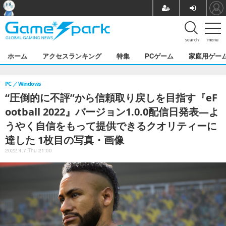
search
menu
ホーム
アクセスランキング
特集
PCゲーム
家庭用ゲー
PC
Windows
“圧倒的に不評”から信頼取り戻しを目指す『eF
ootball 2022』バージョン1.0.0配信日発表―よ
うやく自信をもって提供できるクオリティーに
達した 1枚目の写真・画像
2022.4.7 Thu 21:00