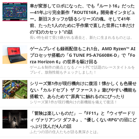
車が変形してロボになった、でも『ルート16』だった
―41年ぶり完全新作『ROUTE16R』開発者インタビュ
ー。新旧スタッフが語るシリーズの魂。そして41年
前、たった1人のために手作業で直した世界に1本だけ
の“幻のカセット”の話
長い時を経て受け継がれる過去と、新たに生まれるものとは。
ゲームプレイも録画配信もこれ1台。AMD Ryzen™ AI
プロセッサ搭載の「G TUNE P5-A7G60BK-D」で『Fo
rza Horizon 6』の世界を駆け回る
ゲーム＆制作の拠点となるノートPCで話題のレースタイトルを
プレイ。放熱性能もチェックしました！
シリーズ第1作が現行機向けに復活！懐かしくも色褪せ
ない『カルドセプト ザ ファースト』遊びやすい機能も
搭載で、あらためて“原典”に触れるのにぴったり
シリーズ第1作が現行機向けの新機能を備えて復活！
「冒険は楽しいものだ」 ─『FF11』と『ウィザードリ
ィ ヴァリアンツ ダフネ』、"優しくないRPG"の沼にど
っぷり沈んだ4人の話
ふたつの沼の住人たちが語る奥深さとは。