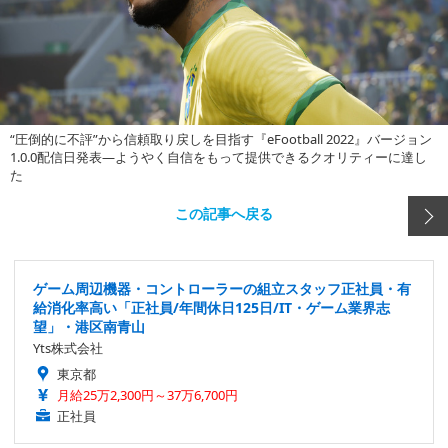
“圧倒的に不評”から信頼取り戻しを目指す『eFootball 2022』バージョン
1.0.0配信日発表―ようやく自信をもって提供できるクオリティーに達し
た
この記事へ戻る
ゲーム周辺機器・コントローラーの組立スタッフ正社員・有
給消化率高い「正社員/年間休日125日/IT・ゲーム業界志
望」・港区南青山
Yts株式会社
東京都
月給25万2,300円～37万6,700円
正社員