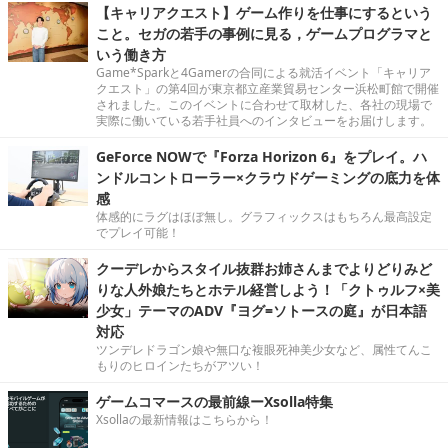
【キャリアクエスト】ゲーム作りを仕事にするという
こと。セガの若手の事例に見る，ゲームプログラマと
いう働き方
Game*Sparkと4Gamerの合同による就活イベント「キャリア
クエスト」の第4回が東京都立産業貿易センター浜松町館で開催
されました。このイベントに合わせて取材した、各社の現場で
実際に働いている若手社員へのインタビューをお届けします。
GeForce NOWで『Forza Horizon 6』をプレイ。ハ
ンドルコントローラー×クラウドゲーミングの底力を体
感
体感的にラグはほぼ無し。グラフィックスはもちろん最高設定
でプレイ可能！
クーデレからスタイル抜群お姉さんまでよりどりみど
りな人外娘たちとホテル経営しよう！「クトゥルフ×美
少女」テーマのADV『ヨグ=ソトースの庭』が日本語
対応
ツンデレドラゴン娘や無口な複眼死神美少女など、属性てんこ
もりのヒロインたちがアツい！
ゲームコマースの最前線ーXsolla特集
Xsollaの最新情報はこちらから！