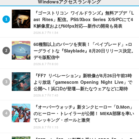
Windowsアクセスランキング
『ゴーストリコン ワイルドランズ』無料アプデ「L
ast Rites」配信。PS5/Xbox Series X/S/PCにて4
K解像度および60fps対応―新作の開発も発表
2026.8.7 Fri 1:54
60種類以上のパーツを実装！「ベイブレード」×ロ
ーグライトな『Slayblade』8月20日リリース決定。
デモ版配信中
2026.8.7 Fri 8:00
『FF7 リベレーション』新映像が8月26日午前3時
より放送「gamescom Opening Night Live」で
公開へ！浜口Dが登壇―新たなウェアなどに期待
2026.8.7 Fri 7:45
『オーバーウォッチ』新タンクヒーロー「D.Mon」
のヒーロー・トレイラーが公開！ MEKA部隊を率い
てレッキング・ボールと激突
2026.8.7 Fri 1:15