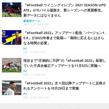
『eFootball ウイニングイレブン 2021 SEASON UPD
ATE』がモバイル版除き、新シーズンへの更新断念。
新データにはなりません
家庭用ゲーム
2021.11.27 Sat 17:30
『eFootball 2022』アップデート配信「バージョン1.
0.0」が2022年春まで延期―「期待に応えるにはさら
なる時間が必要」
PC
2021.11.5 Fri 17:30
現在まで"圧倒的に不評"の『eFootball 2022』延期し
ていた不具合修正アップデートを11月5日に実施へ
PC
2021.11.4 Thu 0:10
『eFootball 2022』次々回以降アップデートに反映さ
れるアンケートを10月29日まで実施
PC
2021.10.26 Tue 21:40