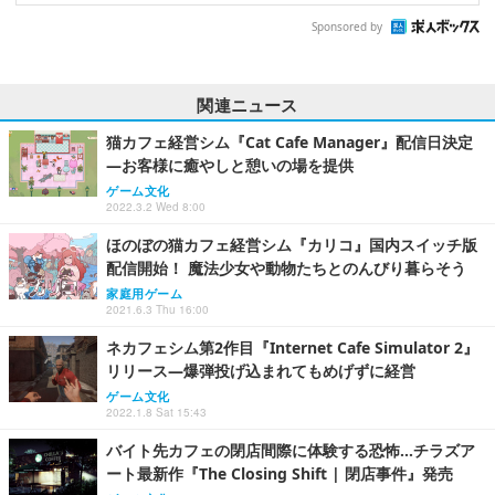
Sponsored by
関連ニュース
猫カフェ経営シム『Cat Cafe Manager』配信日決定
―お客様に癒やしと憩いの場を提供
ゲーム文化
2022.3.2 Wed 8:00
ほのぼの猫カフェ経営シム『カリコ』国内スイッチ版
配信開始！ 魔法少女や動物たちとのんびり暮らそう
家庭用ゲーム
2021.6.3 Thu 16:00
ネカフェシム第2作目『Internet Cafe Simulator 2』
リリース―爆弾投げ込まれてもめげずに経営
ゲーム文化
2022.1.8 Sat 15:43
バイト先カフェの閉店間際に体験する恐怖…チラズア
ート最新作『The Closing Shift | 閉店事件』発売