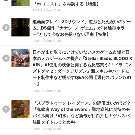
『es（エス）』を再訪する【特集】
2026.8.9 Sun 17:00
縦画面プレイ、3Dサウンド、遊ぶと死ぬ呪いのゲー
ム…DS傑作『ナナシ ノ ゲエム』が“体験型ホラ
ー”として今なお色褪せない理由【特集】
2026.8.9 Sun 19:30
日本がまだ取りにいけていないメカゲーム市場と日
本のメカゲームへの提言/『Stellar Blade: BLOOD R
AIN』AI使用の映像公開するも反感買う/『ドラゴン
ズドグマ 2：ダークアリズン』新スキルやハードモ
ード制作中など明かすQ&A公開【週刊スパラン7/31
～】
2026.8.9 Sun 15:00
『スプラトゥーン レイダース』の評価はいかほど？
『鬼武者 Way of the Sword』聖地巡礼に期待のモ
バイル向け『幻水』など新作が目白押し！ゲムスパ
注目タイトルまとめ#4
2026.8.9 Sun 11:00