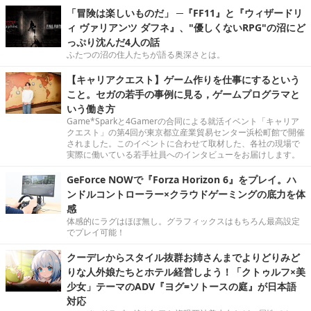
「冒険は楽しいものだ」 ─『FF11』と『ウィザードリ
ィ ヴァリアンツ ダフネ』、"優しくないRPG"の沼にど
っぷり沈んだ4人の話
ふたつの沼の住人たちが語る奥深さとは。
【キャリアクエスト】ゲーム作りを仕事にするという
こと。セガの若手の事例に見る，ゲームプログラマと
いう働き方
Game*Sparkと4Gamerの合同による就活イベント「キャリア
クエスト」の第4回が東京都立産業貿易センター浜松町館で開催
されました。このイベントに合わせて取材した、各社の現場で
実際に働いている若手社員へのインタビューをお届けします。
GeForce NOWで『Forza Horizon 6』をプレイ。ハ
ンドルコントローラー×クラウドゲーミングの底力を体
感
体感的にラグはほぼ無し。グラフィックスはもちろん最高設定
でプレイ可能！
クーデレからスタイル抜群お姉さんまでよりどりみど
りな人外娘たちとホテル経営しよう！「クトゥルフ×美
少女」テーマのADV『ヨグ=ソトースの庭』が日本語
対応