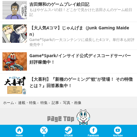
吉田輝和のゲームプレイ絵日記
もはやゲムスパの顔！どこかで見かけた吉田さんのゲーム絵日
記
【大人気4コマ】じゃんげま（Junk Gaming Maide
n）
Game*Sparkの一大コンテンツに成長した4コマ。単行本も好評
発売中！
Game*Spark/インサイド公式ディスコードサーバー
好評稼働中！
【大喜利】『新種のゲーミング“蚊”が登場！ その特徴
とは？』回答募集中！
写真・画像
ホーム
›
連載・特集
›
特集
›
記事
›
Home
X
STEAM
Facebook
YouTube