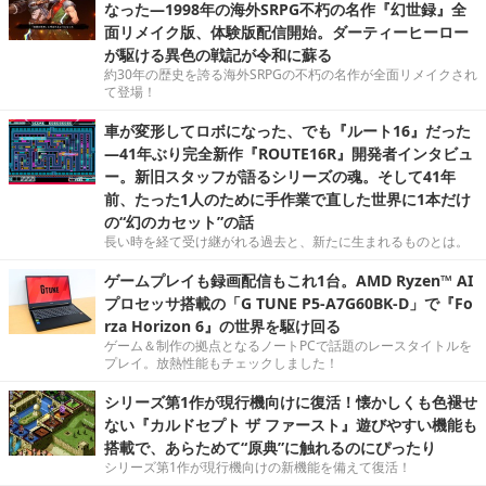
なった―1998年の海外SRPG不朽の名作『幻世録』全
面リメイク版、体験版配信開始。ダーティーヒーロー
が駆ける異色の戦記が令和に蘇る
約30年の歴史を誇る海外SRPGの不朽の名作が全面リメイクされ
て登場！
車が変形してロボになった、でも『ルート16』だった
―41年ぶり完全新作『ROUTE16R』開発者インタビュ
ー。新旧スタッフが語るシリーズの魂。そして41年
前、たった1人のために手作業で直した世界に1本だけ
の“幻のカセット”の話
長い時を経て受け継がれる過去と、新たに生まれるものとは。
ゲームプレイも録画配信もこれ1台。AMD Ryzen™ AI
プロセッサ搭載の「G TUNE P5-A7G60BK-D」で『Fo
rza Horizon 6』の世界を駆け回る
ゲーム＆制作の拠点となるノートPCで話題のレースタイトルを
プレイ。放熱性能もチェックしました！
シリーズ第1作が現行機向けに復活！懐かしくも色褪せ
ない『カルドセプト ザ ファースト』遊びやすい機能も
搭載で、あらためて“原典”に触れるのにぴったり
シリーズ第1作が現行機向けの新機能を備えて復活！