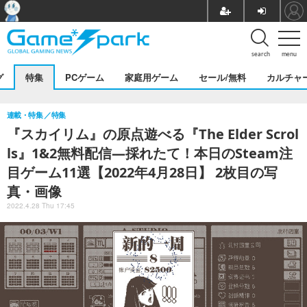
search
menu
グ
特集
PCゲーム
家庭用ゲーム
セール/無料
カルチャ
連載・特集
特集
『スカイリム』の原点遊べる『The Elder Scrol
ls』1&2無料配信―採れたて！本日のSteam注
目ゲーム11選【2022年4月28日】 2枚目の写
真・画像
2022.4.28 Thu 17:45