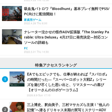
2022.4.28 Thu 12:58
吸血鬼バトロワ『Bloodhunt』基本プレイ無料でPS5/
PC向けに配信開始！
家庭用ゲーム
2022.4.28 Thu 6:00
ナレーター泣かせの怪作ADV拡張版『The Stanley Pa
rable: Ultra Deluxe』4月27日に発売決定―対応コン
ソールの詳細も
PC
2022.3.31 Thu 14:30
特集アクセスランキング
EAでもエピックでも、仕事が終われば『スパロボ』
の時間だった―『スーパーロボット大戦Z』シリー
ズを遊び尽くした思い出と、リマスターへの喜び
【オリーさんのロボゲーコラム】
2026.8.9 Sun 17:15
三上博史、釈由美子、三村マサカズら主演！“他人の
記憶”へ潜るドリキャス末期の実写ミステリーADV