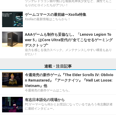
ツンデレドラゴン娘や無口な複眼死神美少女など、属性てんこ
もりのヒロインたちがアツい！
ゲームコマースの最前線ーXsolla特集
Xsollaの最新情報はこちらから！
AAAゲームも制作も妥協なし。「Lenovo Legion To
wer 5」はCore Ultra世代の“全てこなせるゲーミング
デスクトップ”
迫力を感じる強力スペック。メンテナンスしやすい構造もあり
がたい！
連載・注目記事
今週発売の新作ゲーム『The Elder Scrolls IV: Oblivio
n Remastered』『アークナイツ』『Hell Let Loose:
Vietnam』他
今週発売の新作ゲームはこちら。
有志日本語化の現場から
PCゲーマーなら何かとお世話になっているであろう有志翻訳者
に連続インタビュー。