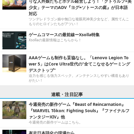
りな人外娘たちとホテル経営しよう！「クトゥルフ×美
少女」テーマのADV『ヨグ=ソトースの庭』が日本語
対応
ツンデレドラゴン娘や無口な複眼死神美少女など、属性てんこ
もりのヒロインたちがアツい！
ゲームコマースの最前線ーXsolla特集
Xsollaの最新情報はこちらから！
AAAゲームも制作も妥協なし。「Lenovo Legion To
wer 5」はCore Ultra世代の“全てこなせるゲーミング
デスクトップ”
迫力を感じる強力スペック。メンテナンスしやすい構造もあり
がたい！
連載・注目記事
今週発売の新作ゲーム『Beast of Reincarnation』
『MARVEL Tōkon: Fighting Souls』『ファイナルフ
ァンタジーXIV』他
今週発売の新作ゲームはこちら。
有志日本語化の現場から