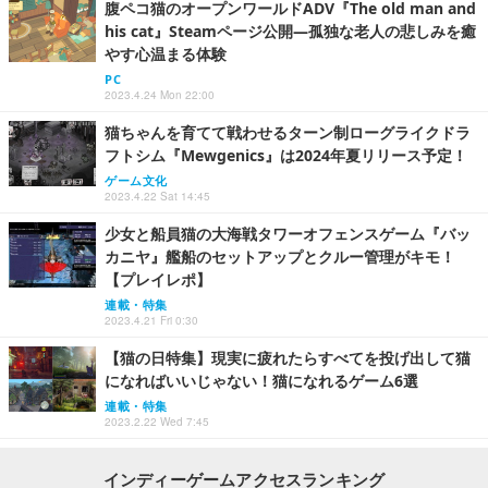
腹ペコ猫のオープンワールドADV『The old man and
his cat』Steamページ公開―孤独な老人の悲しみを癒
やす心温まる体験
PC
2023.4.24 Mon 22:00
猫ちゃんを育てて戦わせるターン制ローグライクドラ
フトシム『Mewgenics』は2024年夏リリース予定！
ゲーム文化
2023.4.22 Sat 14:45
少女と船員猫の大海戦タワーオフェンスゲーム『バッ
カニヤ』艦船のセットアップとクルー管理がキモ！
【プレイレポ】
連載・特集
2023.4.21 Fri 0:30
【猫の日特集】現実に疲れたらすべてを投げ出して猫
になればいいじゃない！猫になれるゲーム6選
連載・特集
2023.2.22 Wed 7:45
インディーゲームアクセスランキング