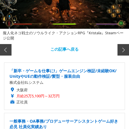
擬人化ネコ戦士のソウルライク・アクションRPG『Kristala』Steamペー
ジ公開
この記事へ戻る
「新卒・ゲームを仕事に!」ゲームエンジン検証/未経験OK/
UnityやUEの動作検証/髪型・服装自由
株式会社ELシステム
大阪府
月給25万5,100円～32万円
正社員
一般事務・OA事務/プロデューサーアシスタントゲーム好き
必見 社員化実績あり