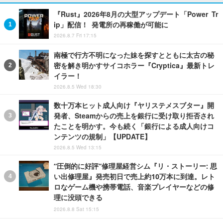
『Rust』2026年8月の大型アップデート「Power Tr
ip」配信！ 発電所の再稼働が可能に
2026.8.7 Fri 17:15
南極で行方不明になった妹を探すとともに太古の秘
密を解き明かすサイコホラー『Cryptica』最新トレ
イラー！
2026.8.5 Wed 18:30
数十万本ヒット成人向け『ヤリステメスブター』開
発者、Steamからの売上を銀行に受け取り拒否され
たことを明かす。今も続く「銀行による成人向けコ
ンテンツの規制」【UPDATE】
2026.8.5 Wed 13:15
“圧倒的に好評”修理屋経営シム『リ・ストーリー: 思
い出修理屋』発売初日で売上約10万本に到達。レト
ロなゲーム機や携帯電話、音楽プレイヤーなどの修
理に没頭できる
2026.8.8 Sat 15:15