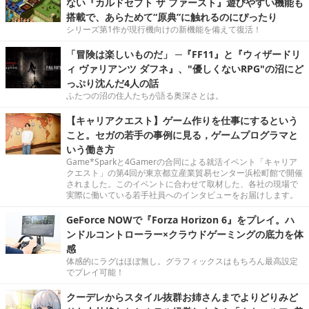
ない『カルドセプト ザ ファースト』遊びやすい機能も
搭載で、あらためて“原典”に触れるのにぴったり
シリーズ第1作が現行機向けの新機能を備えて復活！
「冒険は楽しいものだ」 ─『FF11』と『ウィザードリ
ィ ヴァリアンツ ダフネ』、"優しくないRPG"の沼にど
っぷり沈んだ4人の話
ふたつの沼の住人たちが語る奥深さとは。
【キャリアクエスト】ゲーム作りを仕事にするという
こと。セガの若手の事例に見る，ゲームプログラマと
いう働き方
Game*Sparkと4Gamerの合同による就活イベント「キャリア
クエスト」の第4回が東京都立産業貿易センター浜松町館で開催
されました。このイベントに合わせて取材した、各社の現場で
実際に働いている若手社員へのインタビューをお届けします。
GeForce NOWで『Forza Horizon 6』をプレイ。ハ
ンドルコントローラー×クラウドゲーミングの底力を体
感
体感的にラグはほぼ無し。グラフィックスはもちろん最高設定
でプレイ可能！
クーデレからスタイル抜群お姉さんまでよりどりみど