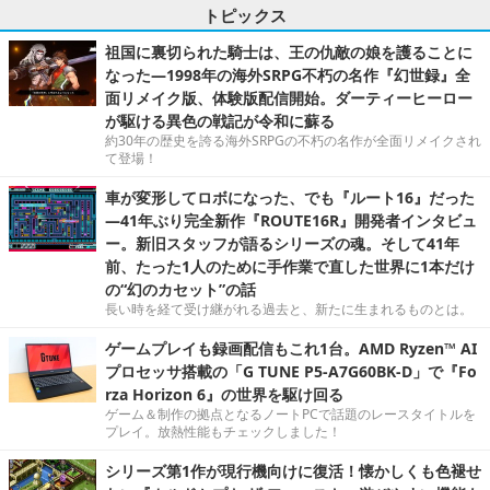
トピックス
祖国に裏切られた騎士は、王の仇敵の娘を護ることに
なった―1998年の海外SRPG不朽の名作『幻世録』全
面リメイク版、体験版配信開始。ダーティーヒーロー
が駆ける異色の戦記が令和に蘇る
約30年の歴史を誇る海外SRPGの不朽の名作が全面リメイクされ
て登場！
車が変形してロボになった、でも『ルート16』だった
―41年ぶり完全新作『ROUTE16R』開発者インタビュ
ー。新旧スタッフが語るシリーズの魂。そして41年
前、たった1人のために手作業で直した世界に1本だけ
の“幻のカセット”の話
長い時を経て受け継がれる過去と、新たに生まれるものとは。
ゲームプレイも録画配信もこれ1台。AMD Ryzen™ AI
プロセッサ搭載の「G TUNE P5-A7G60BK-D」で『Fo
rza Horizon 6』の世界を駆け回る
ゲーム＆制作の拠点となるノートPCで話題のレースタイトルを
プレイ。放熱性能もチェックしました！
シリーズ第1作が現行機向けに復活！懐かしくも色褪せ