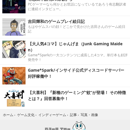
PCゲーマーなら何かとお世話になっているであろう有志翻訳者
に連続インタビュー。
吉田輝和のゲームプレイ絵日記
もはやゲムスパの顔！どこかで見かけた吉田さんのゲーム絵日
記
【大人気4コマ】じゃんげま（Junk Gaming Maide
n）
Game*Sparkの一大コンテンツに成長した4コマ。単行本も好評
発売中！
Game*Spark/インサイド公式ディスコードサーバー
好評稼働中！
【大喜利】『新種のゲーミング“蚊”が登場！ その特徴
とは？』回答募集中！
写真・画像
ホーム
›
ゲーム文化
›
インディーゲーム
›
記事
›