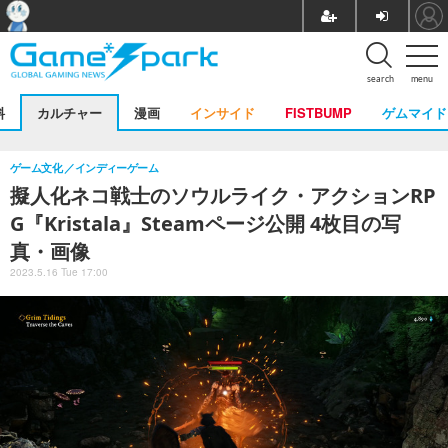
search
menu
料
カルチャー
漫画
インサイド
FISTBUMP
ゲムマイド
ゲーム文化
インディーゲーム
擬人化ネコ戦士のソウルライク・アクションRP
G『Kristala』Steamページ公開 4枚目の写
真・画像
2023.5.16 Tue 17:00