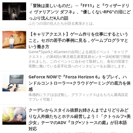
「冒険は楽しいものだ」 ─『FF11』と『ウィザードリ
ィ ヴァリアンツ ダフネ』、"優しくないRPG"の沼にど
っぷり沈んだ4人の話
ふたつの沼の住人たちが語る奥深さとは。
【キャリアクエスト】ゲーム作りを仕事にするという
こと。セガの若手の事例に見る，ゲームプログラマと
いう働き方
Game*Sparkと4Gamerの合同による就活イベント「キャリア
クエスト」の第4回が東京都立産業貿易センター浜松町館で開催
されました。このイベントに合わせて取材した、各社の現場で
実際に働いている若手社員へのインタビューをお届けします。
GeForce NOWで『Forza Horizon 6』をプレイ。ハ
ンドルコントローラー×クラウドゲーミングの底力を体
感
体感的にラグはほぼ無し。グラフィックスはもちろん最高設定
でプレイ可能！
クーデレからスタイル抜群お姉さんまでよりどりみど
りな人外娘たちとホテル経営しよう！「クトゥルフ×美
少女」テーマのADV『ヨグ=ソトースの庭』が日本語
対応