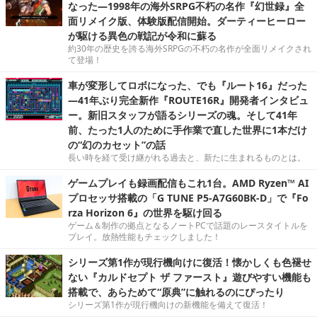
なった―1998年の海外SRPG不朽の名作『幻世録』全
面リメイク版、体験版配信開始。ダーティーヒーロー
が駆ける異色の戦記が令和に蘇る
約30年の歴史を誇る海外SRPGの不朽の名作が全面リメイクされ
て登場！
車が変形してロボになった、でも『ルート16』だった
―41年ぶり完全新作『ROUTE16R』開発者インタビュ
ー。新旧スタッフが語るシリーズの魂。そして41年
前、たった1人のために手作業で直した世界に1本だけ
の“幻のカセット”の話
長い時を経て受け継がれる過去と、新たに生まれるものとは。
ゲームプレイも録画配信もこれ1台。AMD Ryzen™ AI
プロセッサ搭載の「G TUNE P5-A7G60BK-D」で『Fo
rza Horizon 6』の世界を駆け回る
ゲーム＆制作の拠点となるノートPCで話題のレースタイトルを
プレイ。放熱性能もチェックしました！
シリーズ第1作が現行機向けに復活！懐かしくも色褪せ
ない『カルドセプト ザ ファースト』遊びやすい機能も
搭載で、あらためて“原典”に触れるのにぴったり
シリーズ第1作が現行機向けの新機能を備えて復活！