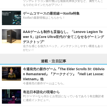
ツンデレドラゴン娘や無口な複眼死神美少女など、属性てんこ
もりのヒロインたちがアツい！
ゲームコマースの最前線ーXsolla特集
Xsollaの最新情報はこちらから！
AAAゲームも制作も妥協なし。「Lenovo Legion To
wer 5」はCore Ultra世代の“全てこなせるゲーミング
デスクトップ”
迫力を感じる強力スペック。メンテナンスしやすい構造もあり
がたい！
連載・注目記事
今週発売の新作ゲーム『The Elder Scrolls IV: Oblivio
n Remastered』『アークナイツ』『Hell Let Loose:
Vietnam』他
今週発売の新作ゲームはこちら。
有志日本語化の現場から
PCゲーマーなら何かとお世話になっているであろう有志翻訳者
に連続インタビュー。