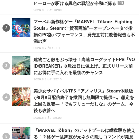
ヒーローが駆ける異色の戦記が令和に蘇る
PR
2026.8.8 Sat 18:00
マーベル新作格ゲー『MARVEL Tōkon: Fighting
Souls』Steamで“賛否両論”―オープンベータで指
摘のPC版パフォーマンス、発売直前に改善報告も不
満の声
2026.8.7 Fri 12:21
建物ごと敵をぶっ壊せ！高速ローグライトFPS『VO
ID/BREAKER』8月22日に値上げ。正式リリース前
にお得に手に入れる最後のチャンス
2026.8.8 Sat 22:15
美少女サバイバルTPS『アノマリス』Steam体験版
が8月9日配信終了を撤回し無期限で提供へ。想定を
上回る反響―「でもフリューだしな」のゲーム、今
後も改善へ
2026.8.8 Sat 20:00
『MARVEL Tōkon』のデッドプールは瞬獄殺も使え
る！？格ゲー乱舞技が元ネタの隠しコマンドが発見