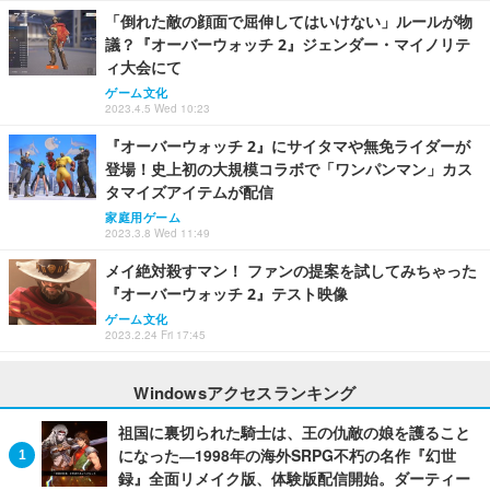
「倒れた敵の顔面で屈伸してはいけない」ルールが物
議？『オーバーウォッチ 2』ジェンダー・マイノリテ
ィ大会にて
ゲーム文化
2023.4.5 Wed 10:23
『オーバーウォッチ 2』にサイタマや無免ライダーが
登場！史上初の大規模コラボで「ワンパンマン」カス
タマイズアイテムが配信
家庭用ゲーム
2023.3.8 Wed 11:49
メイ絶対殺すマン！ ファンの提案を試してみちゃった
『オーバーウォッチ 2』テスト映像
ゲーム文化
2023.2.24 Fri 17:45
Windowsアクセスランキング
祖国に裏切られた騎士は、王の仇敵の娘を護ること
になった―1998年の海外SRPG不朽の名作『幻世
録』全面リメイク版、体験版配信開始。ダーティー