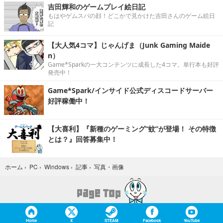
吉田輝和のゲームプレイ絵日記
もはやゲムスパの顔！どこかで見かけた吉田さんのゲーム絵日
記
【大人気4コマ】じゃんげま（Junk Gaming Maide
n）
Game*Sparkの一大コンテンツに成長した4コマ。単行本も好評
発売中！
Game*Spark/インサイド公式ディスコードサーバー
好評稼働中！
【大喜利】『新種のゲーミング“蚊”が登場！ その特徴
とは？』回答募集中！
写真・画像
ホーム
›
PC
›
Windows
›
記事
›
Home
X
STEAM
Facebook
YouTube