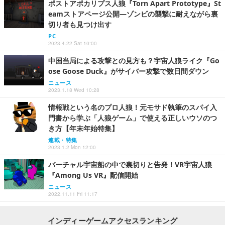
ポストアポカリプス人狼『Torn Apart Prototype』St
eamストアページ公開―ゾンビの襲撃に耐えながら裏
切り者も見つけ出す
PC
2023.4.22 Sat 10:00
中国当局による攻撃との見方も？宇宙人狼ライク『Go
ose Goose Duck』がサイバー攻撃で数日間ダウン
ニュース
2023.1.18 Wed 10:28
情報戦という名のプロ人狼！元モサド執筆のスパイ入
門書から学ぶ「人狼ゲーム」で使える正しいウソのつ
き方【年末年始特集】
連載・特集
2023.1.2 Mon 12:00
バーチャル宇宙船の中で裏切りと告発！VR宇宙人狼
『Among Us VR』配信開始
ニュース
2022.11.11 Fri 11:17
インディーゲームアクセスランキング