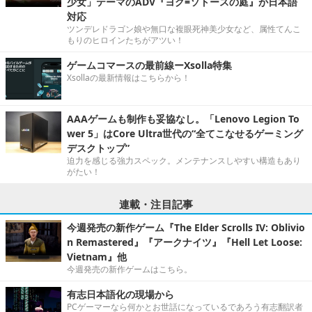
少女」テーマのADV『ヨグ=ソトースの庭』が日本語
対応
ツンデレドラゴン娘や無口な複眼死神美少女など、属性てんこ
もりのヒロインたちがアツい！
ゲームコマースの最前線ーXsolla特集
Xsollaの最新情報はこちらから！
AAAゲームも制作も妥協なし。「Lenovo Legion To
wer 5」はCore Ultra世代の“全てこなせるゲーミング
デスクトップ”
迫力を感じる強力スペック。メンテナンスしやすい構造もあり
がたい！
連載・注目記事
今週発売の新作ゲーム『The Elder Scrolls IV: Oblivio
n Remastered』『アークナイツ』『Hell Let Loose:
Vietnam』他
今週発売の新作ゲームはこちら。
有志日本語化の現場から
PCゲーマーなら何かとお世話になっているであろう有志翻訳者