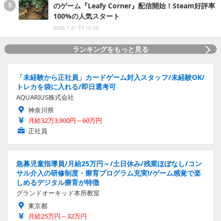
のゲーム『Leafy Corner』配信開始！Steam好評率
100%の人気スタート
2026.7.31 Fri 10:30
ランキングをもっと見る
「未経験から正社員」カードゲーム封入スタッフ/未経験OK/
トレカを袋に入れる/即日選考可
AQUARIUS株式会社
神奈川県
月給32万3,900円～60万円
正社員
急募児童指導員/月給25万円～/土日休み/残業ほぼなし/コン
サル介入の研修制度・療育プログラム充実!/ゲーム感覚で楽
しめるデジタル療育が特徴
グランドオーキッド本所教室
東京都
月給25万円～32万円