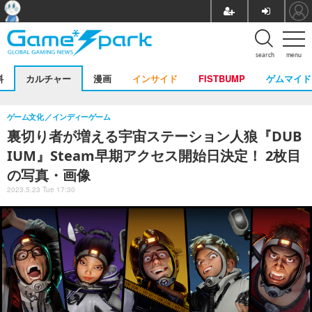
search
menu
料
カルチャー
漫画
インサイド
FISTBUMP
ゲムマイド
ゲーム文化
インディーゲーム
裏切り者が増える宇宙ステーション人狼『DUB
IUM』Steam早期アクセス開始日決定！ 2枚目
の写真・画像
2023.5.23 Tue 17:30