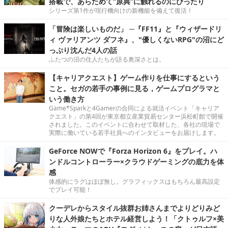
搭載で、あらためて“原典”に触れるのにぴったり
シリーズ第1作が現行機向けの新機能を備えて復活！
「冒険は楽しいものだ」 ─『FF11』と『ウィザードリ
ィ ヴァリアンツ ダフネ』、"優しくないRPG"の沼にど
っぷり沈んだ4人の話
ふたつの沼の住人たちが語る奥深さとは。
【キャリアクエスト】ゲーム作りを仕事にするという
こと。セガの若手の事例に見る，ゲームプログラマと
いう働き方
Game*Sparkと4Gamerの合同による就活イベント「キャリア
クエスト」の第4回が東京都立産業貿易センター浜松町館で開催
されました。このイベントに合わせて取材した、各社の現場で
実際に働いている若手社員へのインタビューをお届けします。
GeForce NOWで『Forza Horizon 6』をプレイ。ハ
ンドルコントローラー×クラウドゲーミングの底力を体
感
体感的にラグはほぼ無し。グラフィックスはもちろん最高設定
でプレイ可能！
クーデレからスタイル抜群お姉さんまでよりどりみど
りな人外娘たちとホテル経営しよう！「クトゥルフ×美