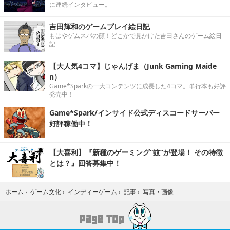
に連続インタビュー。
吉田輝和のゲームプレイ絵日記
もはやゲムスパの顔！どこかで見かけた吉田さんのゲーム絵日
記
【大人気4コマ】じゃんげま（Junk Gaming Maide
n）
Game*Sparkの一大コンテンツに成長した4コマ。単行本も好評
発売中！
Game*Spark/インサイド公式ディスコードサーバー
好評稼働中！
【大喜利】『新種のゲーミング“蚊”が登場！ その特徴
とは？』回答募集中！
写真・画像
ホーム
›
ゲーム文化
›
インディーゲーム
›
記事
›