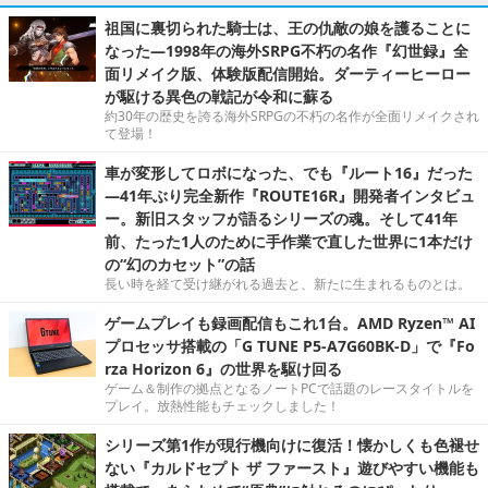
祖国に裏切られた騎士は、王の仇敵の娘を護ることに
なった―1998年の海外SRPG不朽の名作『幻世録』全
面リメイク版、体験版配信開始。ダーティーヒーロー
が駆ける異色の戦記が令和に蘇る
約30年の歴史を誇る海外SRPGの不朽の名作が全面リメイクされ
て登場！
車が変形してロボになった、でも『ルート16』だった
―41年ぶり完全新作『ROUTE16R』開発者インタビュ
ー。新旧スタッフが語るシリーズの魂。そして41年
前、たった1人のために手作業で直した世界に1本だけ
の“幻のカセット”の話
長い時を経て受け継がれる過去と、新たに生まれるものとは。
ゲームプレイも録画配信もこれ1台。AMD Ryzen™ AI
プロセッサ搭載の「G TUNE P5-A7G60BK-D」で『Fo
rza Horizon 6』の世界を駆け回る
ゲーム＆制作の拠点となるノートPCで話題のレースタイトルを
プレイ。放熱性能もチェックしました！
シリーズ第1作が現行機向けに復活！懐かしくも色褪せ
ない『カルドセプト ザ ファースト』遊びやすい機能も