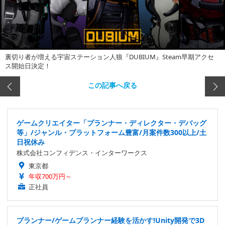
裏切り者が増える宇宙ステーション人狼『DUBIUM』Steam早期アクセ
ス開始日決定！
この記事へ戻る
ゲームクリエイター「プランナー・ディレクター・デバッグ
等」/ジャンル・プラットフォーム豊富/月案件数300以上/土
日祝休み
株式会社コンフィデンス・インターワークス
東京都
年収700万円～
正社員
プランナー/ゲームプランナー経験を活かす!Unity開発で3D