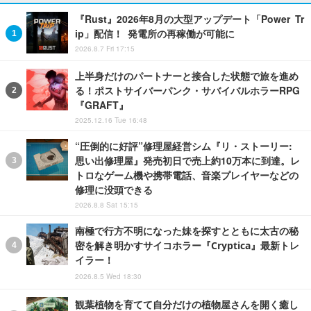
『Rust』2026年8月の大型アップデート「Power Tr
ip」配信！ 発電所の再稼働が可能に
2026.8.7 Fri 17:15
上半身だけのパートナーと接合した状態で旅を進め
る！ポストサイバーパンク・サバイバルホラーRPG
『GRAFT』
2025.12.16 Tue 16:48
“圧倒的に好評”修理屋経営シム『リ・ストーリー:
思い出修理屋』発売初日で売上約10万本に到達。レ
トロなゲーム機や携帯電話、音楽プレイヤーなどの
修理に没頭できる
2026.8.8 Sat 15:15
南極で行方不明になった妹を探すとともに太古の秘
密を解き明かすサイコホラー『Cryptica』最新トレ
イラー！
2026.8.5 Wed 18:30
観葉植物を育てて自分だけの植物屋さんを開く癒し