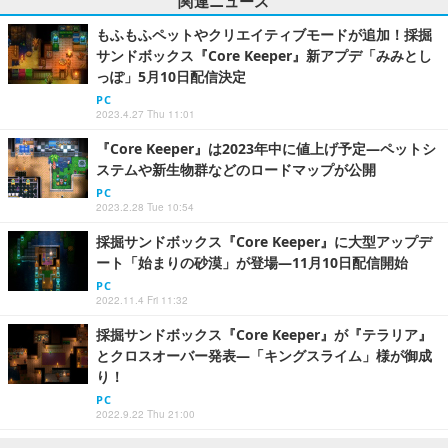
関連ニュース
もふもふペットやクリエイティブモードが追加！採掘
サンドボックス『Core Keeper』新アプデ「みみとし
っぽ」5月10日配信決定
PC
2023.4.27 Thu 11:01
『Core Keeper』は2023年中に値上げ予定―ペットシ
ステムや新生物群などのロードマップが公開
PC
2023.2.28 Tue 10:54
採掘サンドボックス『Core Keeper』に大型アップデ
ート「始まりの砂漠」が登場―11月10日配信開始
PC
2022.11.4 Fri 11:32
採掘サンドボックス『Core Keeper』が『テラリア』
とクロスオーバー発表―「キングスライム」様が御成
り！
PC
2022.9.22 Thu 21:00