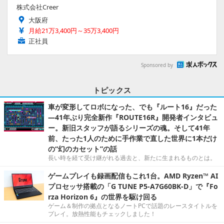
株式会社Creer
大阪府
月給21万3,400円～35万3,400円
正社員
Sponsored by
トピックス
車が変形してロボになった、でも『ルート16』だった
―41年ぶり完全新作『ROUTE16R』開発者インタビュ
ー。新旧スタッフが語るシリーズの魂。そして41年
前、たった1人のために手作業で直した世界に1本だけ
の“幻のカセット”の話
長い時を経て受け継がれる過去と、新たに生まれるものとは。
ゲームプレイも録画配信もこれ1台。AMD Ryzen™ AI
プロセッサ搭載の「G TUNE P5-A7G60BK-D」で『Fo
rza Horizon 6』の世界を駆け回る
ゲーム＆制作の拠点となるノートPCで話題のレースタイトルを
プレイ。放熱性能もチェックしました！