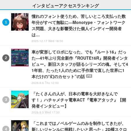
インタビューアクセスランキング
憧れのフォント使うため、苦しいところ支払った数
年分がすべて無駄に―Monotype・フォントワーク
ス問題、大きな影響受けた個人インディー開発者
は…
2025.12.17 Wed 18:00
車が変形してロボになった、でも『ルート16』だっ
た―41年ぶり完全新作『ROUTE16R』開発者インタ
ビュー。新旧スタッフが語るシリーズの魂。そして4
1年前、たった1人のために手作業で直した世界に1
本だけの“幻のカセット”の話
PR
2026.8.6 Thu 12:00
「たくさんの人が、日本の電車を大好きなんで
す！」ハチャメチャ電車ACT『電車アタック』【開
発者インタビュー】
2026.8.5 Wed 17:30
「これまではノベルゲームのみを制作してきたが、
新しいジャンルに挑戦したいと思った」2D横スクロ