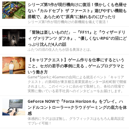
シリーズ第1作が現行機向けに復活！懐かしくも色褪せ
ない『カルドセプト ザ ファースト』遊びやすい機能も
搭載で、あらためて“原典”に触れるのにぴったり
シリーズ第1作が現行機向けの新機能を備えて復活！
「冒険は楽しいものだ」 ─『FF11』と『ウィザードリ
ィ ヴァリアンツ ダフネ』、"優しくないRPG"の沼にど
っぷり沈んだ4人の話
ふたつの沼の住人たちが語る奥深さとは。
【キャリアクエスト】ゲーム作りを仕事にするという
こと。セガの若手の事例に見る，ゲームプログラマと
いう働き方
Game*Sparkと4Gamerの合同による就活イベント「キャリア
クエスト」の第4回が東京都立産業貿易センター浜松町館で開催
されました。このイベントに合わせて取材した、各社の現場で
実際に働いている若手社員へのインタビューをお届けします。
GeForce NOWで『Forza Horizon 6』をプレイ。ハ
ンドルコントローラー×クラウドゲーミングの底力を体
感
体感的にラグはほぼ無し。グラフィックスはもちろん最高設定
でプレイ可能！