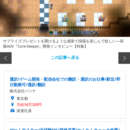
サプライズプレゼントを開けるような感覚で採掘を楽しんで欲しい―採
掘ADV『Core Keeper』開発インタビュー【特集】
この記事へ戻る
通訳/ゲーム開発・配信会社での翻訳・通訳のお仕事/駅近/即
日勤務可/通訳/翻訳
株式会社パソナ
東京都
月給34万200円
派遣社員
ゲームテスター/未経験OK/研修充実/かんたんチェック作業/