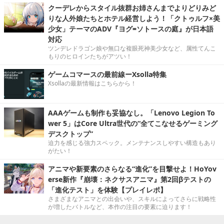
クーデレからスタイル抜群お姉さんまでよりどりみど
りな人外娘たちとホテル経営しよう！「クトゥルフ×美
少女」テーマのADV『ヨグ=ソトースの庭』が日本語
対応
ツンデレドラゴン娘や無口な複眼死神美少女など、属性てんこ
もりのヒロインたちがアツい！
ゲームコマースの最前線ーXsolla特集
Xsollaの最新情報はこちらから！
AAAゲームも制作も妥協なし。「Lenovo Legion To
wer 5」はCore Ultra世代の“全てこなせるゲーミング
デスクトップ”
迫力を感じる強力スペック。メンテナンスしやすい構造もあり
がたい！
アニマや新要素のさらなる“進化”を目撃せよ！HoYov
erse新作『崩壊：ネクサスアニマ』第2回βテストの
「進化テスト」を体験【プレイレポ】
さまざまなアニマとの出会いや、スキルによってさらに戦略性
が増したバトルなど、本作の注目の要素に迫ります！