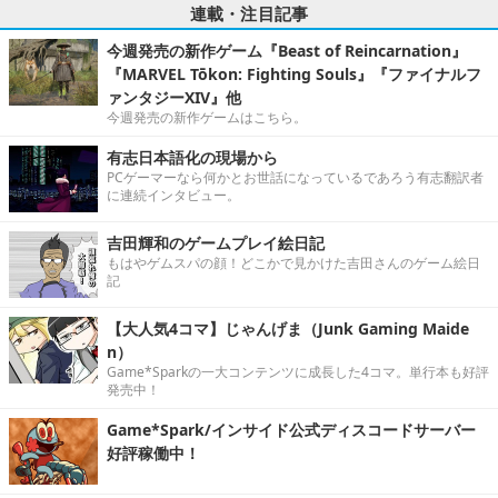
連載・注目記事
今週発売の新作ゲーム『Beast of Reincarnation』
『MARVEL Tōkon: Fighting Souls』『ファイナルフ
ァンタジーXIV』他
今週発売の新作ゲームはこちら。
有志日本語化の現場から
PCゲーマーなら何かとお世話になっているであろう有志翻訳者
に連続インタビュー。
吉田輝和のゲームプレイ絵日記
もはやゲムスパの顔！どこかで見かけた吉田さんのゲーム絵日
記
【大人気4コマ】じゃんげま（Junk Gaming Maide
n）
Game*Sparkの一大コンテンツに成長した4コマ。単行本も好評
発売中！
Game*Spark/インサイド公式ディスコードサーバー
好評稼働中！