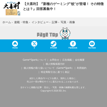
【大喜利】『新種のゲーミング“蚊”が登場！ その特徴
とは？』回答募集中！
写真・画像
ホーム
›
連載・特集
›
インタビュー
›
記事
›
Home
X
STEAM
Facebook
YouTube
Game*Sparkについて
お問合せ
広告掲載
会社概要
個人情報保護方針
個人情報の取り扱いについて（Game*Spark）
利用規約
特定商取引法に基づく表記
紹介した商品/サービスを購入、契約した場合に、
売上の一部が弊社サイトに還元されることがあります。
当サイトに掲載の記事・見出し・写真・画像の無断転載を禁じます。
Copyright © 2026 IID, Inc.