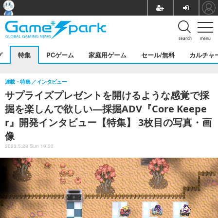
search
menu
グ
特集
PCゲーム
家庭用ゲーム
セール/無料
カルチャ
連載・特集
インタビュー
サプライズプレゼントを開けるような感覚で採
掘を楽しんで欲しい―採掘ADV『Core Keepe
r』開発インタビュー【特集】 3枚目の写真・画
像
2023.5.28 Sun 19:00