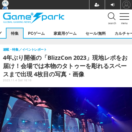
search
menu
グ
特集
PCゲーム
家庭用ゲーム
セール/無料
カルチャ
連載・特集
イベントレポート
4年ぶり開催の「BlizzCon 2023」現地レポをお
届け！会場では本物のタトゥーを彫れるスペー
スまで出現 4枚目の写真・画像
2023.11.4 Sat 18:16