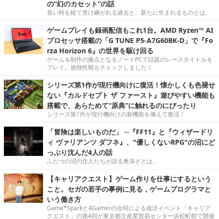
の“幻のカセット”の話
長い時を経て受け継がれる過去と、新たに生まれるものとは。
ゲームプレイも録画配信もこれ1台。AMD Ryzen™ AI
プロセッサ搭載の「G TUNE P5-A7G60BK-D」で『Fo
rza Horizon 6』の世界を駆け回る
ゲーム＆制作の拠点となるノートPCで話題のレースタイトルを
プレイ。放熱性能もチェックしました！
シリーズ第1作が現行機向けに復活！懐かしくも色褪せ
ない『カルドセプト ザ ファースト』遊びやすい機能も
搭載で、あらためて“原典”に触れるのにぴったり
シリーズ第1作が現行機向けの新機能を備えて復活！
「冒険は楽しいものだ」 ─『FF11』と『ウィザードリ
ィ ヴァリアンツ ダフネ』、"優しくないRPG"の沼にど
っぷり沈んだ4人の話
ふたつの沼の住人たちが語る奥深さとは。
【キャリアクエスト】ゲーム作りを仕事にするという
こと。セガの若手の事例に見る，ゲームプログラマと
いう働き方
Game*Sparkと4Gamerの合同による就活イベント「キャリア
クエスト」の第4回が東京都立産業貿易センター浜松町館で開催