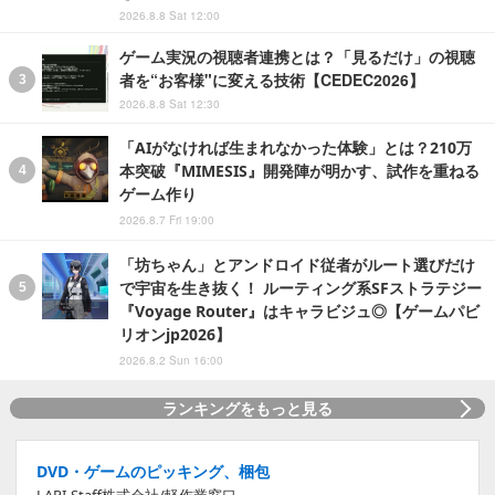
2026.8.8 Sat 12:00
ゲーム実況の視聴者連携とは？「見るだけ」の視聴
者を“お客様"に変える技術【CEDEC2026】
2026.8.8 Sat 12:30
「AIがなければ生まれなかった体験」とは？210万
本突破『MIMESIS』開発陣が明かす、試作を重ねる
ゲーム作り
2026.8.7 Fri 19:00
「坊ちゃん」とアンドロイド従者がルート選びだけ
で宇宙を生き抜く！ ルーティング系SFストラテジー
『Voyage Router』はキャラビジュ◎【ゲームパビ
リオンjp2026】
2026.8.2 Sun 16:00
ランキングをもっと見る
DVD・ゲームのピッキング、梱包
LAPI-Staff株式会社/軽作業窓口