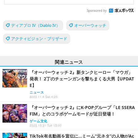
Sponsored by
ディアブロ IV（Diablo IV）
オーバーウォッチ
アクティビジョン・ブリザード
関連ニュース
『オーバーウォッチ 2』新タンクヒーロー「マウガ」
発表！ 2丁のチェーンガンを撃ちまくる大男【UPDAT
E】
ニュース
2023.11.4 Sat 4:25
『オーバーウォッチ 2』にK-POPグループ「LE SSERA
FIM」とのコラボゲームモードが近日登場！
ゲーム文化
2023.10.31 Tue 15:00
TikTok有名動画を宣伝に…ミーム“元ネタ”の人物がAc