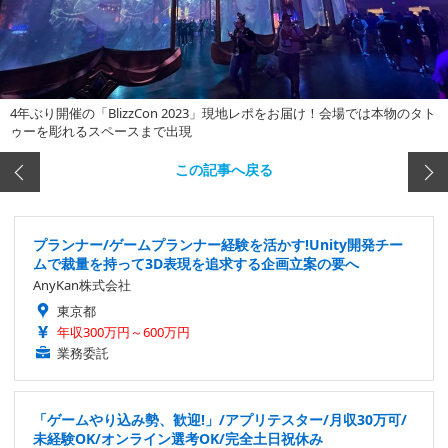
4年ぶり開催の「BlizzCon 2023」現地レポをお届け！会場では本物のタト
ゥーを彫れるスペースまで出現
この記事へ戻る
プランナー/ゲームプランナー経験を活かす!Unity開発チー
ムで裁量を持って3D表現を追求する企画立案の要へ
AnyKan株式会社
東京都
年収300万円～600万円
業務委託
「ゲームやり込み勢、歓迎!」/アプリテスター/月収30万可/
未経験OK/オンライン選考OK/完全土日祝休み