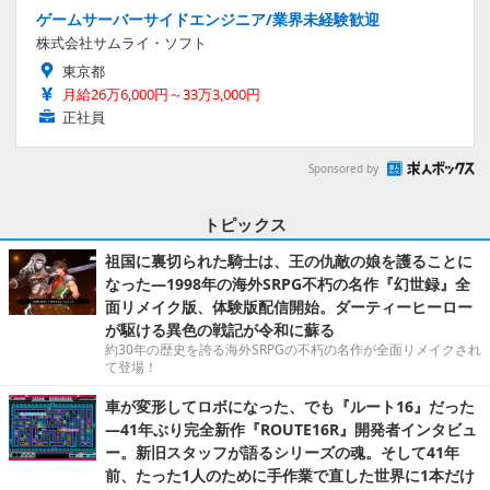
ゲームサーバーサイドエンジニア/業界未経験歓迎
株式会社サムライ・ソフト
東京都
月給26万6,000円～33万3,000円
正社員
Sponsored by
トピックス
祖国に裏切られた騎士は、王の仇敵の娘を護ることに
なった―1998年の海外SRPG不朽の名作『幻世録』全
面リメイク版、体験版配信開始。ダーティーヒーロー
が駆ける異色の戦記が令和に蘇る
約30年の歴史を誇る海外SRPGの不朽の名作が全面リメイクされ
て登場！
車が変形してロボになった、でも『ルート16』だった
―41年ぶり完全新作『ROUTE16R』開発者インタビュ
ー。新旧スタッフが語るシリーズの魂。そして41年
前、たった1人のために手作業で直した世界に1本だけ