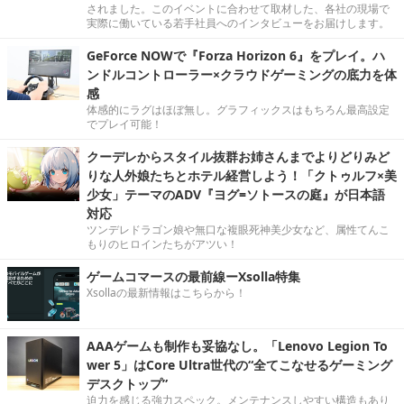
されました。このイベントに合わせて取材した、各社の現場で
実際に働いている若手社員へのインタビューをお届けします。
GeForce NOWで『Forza Horizon 6』をプレイ。ハ
ンドルコントローラー×クラウドゲーミングの底力を体
感
体感的にラグはほぼ無し。グラフィックスはもちろん最高設定
でプレイ可能！
クーデレからスタイル抜群お姉さんまでよりどりみど
りな人外娘たちとホテル経営しよう！「クトゥルフ×美
少女」テーマのADV『ヨグ=ソトースの庭』が日本語
対応
ツンデレドラゴン娘や無口な複眼死神美少女など、属性てんこ
もりのヒロインたちがアツい！
ゲームコマースの最前線ーXsolla特集
Xsollaの最新情報はこちらから！
AAAゲームも制作も妥協なし。「Lenovo Legion To
wer 5」はCore Ultra世代の“全てこなせるゲーミング
デスクトップ”
迫力を感じる強力スペック。メンテナンスしやすい構造もあり