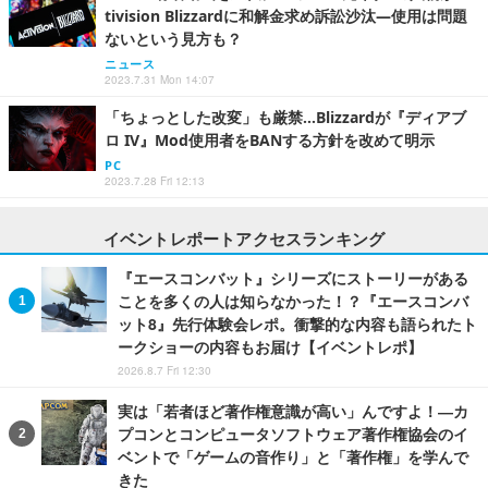
tivision Blizzardに和解金求め訴訟沙汰―使用は問題
ないという見方も？
ニュース
2023.7.31 Mon 14:07
「ちょっとした改変」も厳禁…Blizzardが『ディアブ
ロ IV』Mod使用者をBANする方針を改めて明示
PC
2023.7.28 Fri 12:13
イベントレポートアクセスランキング
『エースコンバット』シリーズにストーリーがある
ことを多くの人は知らなかった！？『エースコンバ
ット8』先行体験会レポ。衝撃的な内容も語られたト
ークショーの内容もお届け【イベントレポ】
2026.8.7 Fri 12:30
実は「若者ほど著作権意識が高い」んですよ！―カ
プコンとコンピュータソフトウェア著作権協会のイ
ベントで「ゲームの音作り」と「著作権」を学んで
きた