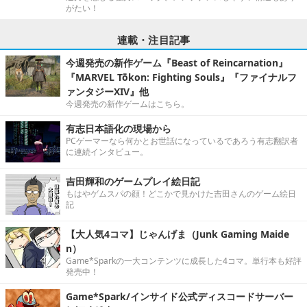
がたい！
連載・注目記事
今週発売の新作ゲーム『Beast of Reincarnation』
『MARVEL Tōkon: Fighting Souls』『ファイナルフ
ァンタジーXIV』他
今週発売の新作ゲームはこちら。
有志日本語化の現場から
PCゲーマーなら何かとお世話になっているであろう有志翻訳者
に連続インタビュー。
吉田輝和のゲームプレイ絵日記
もはやゲムスパの顔！どこかで見かけた吉田さんのゲーム絵日
記
【大人気4コマ】じゃんげま（Junk Gaming Maide
n）
Game*Sparkの一大コンテンツに成長した4コマ。単行本も好評
発売中！
Game*Spark/インサイド公式ディスコードサーバー