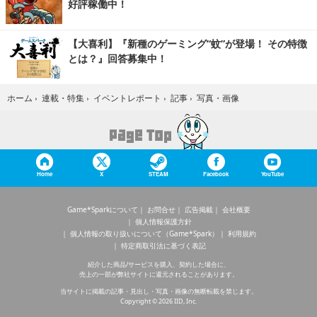
好評稼働中！
【大喜利】『新種のゲーミング“蚊”が登場！ その特徴
とは？』回答募集中！
写真・画像
ホーム
›
連載・特集
›
イベントレポート
›
記事
›
Home
X
STEAM
Facebook
YouTube
Game*Sparkについて
お問合せ
広告掲載
会社概要
個人情報保護方針
個人情報の取り扱いについて（Game*Spark）
利用規約
特定商取引法に基づく表記
紹介した商品/サービスを購入、契約した場合に、
売上の一部が弊社サイトに還元されることがあります。
当サイトに掲載の記事・見出し・写真・画像の無断転載を禁じます。
Copyright © 2026 IID, Inc.