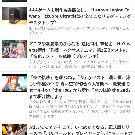
AAAゲームも制作も妥協なし。「Lenovo Legion To
wer 5」はCore Ultra世代の“全てこなせるゲーミング
デスクトップ”
迫力を感じる強力スペック。メンテナンスしやすい構造もあり
がたい！
アニマや新要素のさらなる“進化”を目撃せよ！HoYov
erse新作『崩壊：ネクサスアニマ』第2回βテストの
「進化テスト」を体験【プレイレポ】
さまざまなアニマとの出会いや、スキルによってさらに戦略性
が増したバトルなど、本作の注目の要素に迫ります！
『空の軌跡』を遊ぶのは「今」がベスト！暑い夏、涼
しい部屋の中で“青い空”が似合う大冒険へ―最安値で
セール中の『the 1st』から新作『空の軌跡 the 2nd』
まで駆け抜けよう
『空の軌跡 the 2nd』の発売が目前に迫る今こそ、『空の軌跡 t
he 1st』から遊び始める絶好のタイミング！ 快適になったゲー
ムシステムや新要素を交えながら、今遊びたい本シリーズの魅
力を紹介します。
かわいい…だからこそ、いじめたくなる。正式版リリ
ースの『パルワールド』プレイヤーに訊く“キュートア