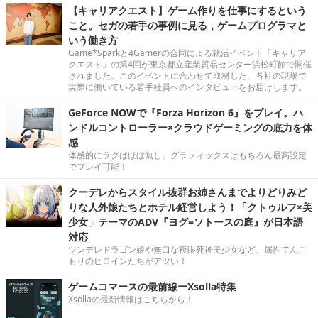
【キャリアクエスト】ゲーム作りを仕事にするという
こと。セガの若手の事例に見る，ゲームプログラマと
いう働き方
Game*Sparkと4Gamerの合同による就活イベント「キャリア
クエスト」の第4回が東京都立産業貿易センター浜松町館で開催
されました。このイベントに合わせて取材した、各社の現場で
実際に働いている若手社員へのインタビューをお届けします。
GeForce NOWで『Forza Horizon 6』をプレイ。ハ
ンドルコントローラー×クラウドゲーミングの底力を体
感
体感的にラグはほぼ無し。グラフィックスはもちろん最高設定
でプレイ可能！
クーデレからスタイル抜群お姉さんまでよりどりみど
りな人外娘たちとホテル経営しよう！「クトゥルフ×美
少女」テーマのADV『ヨグ=ソトースの庭』が日本語
対応
ツンデレドラゴン娘や無口な複眼死神美少女など、属性てんこ
もりのヒロインたちがアツい！
ゲームコマースの最前線ーXsolla特集
Xsollaの最新情報はこちらから！