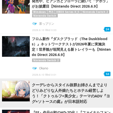
発売や、ビアンカとフローラに続いて「デボラ」
がお披露目【Nintendo Direct 2026.6.9】
Windows
PS5
XBOX Series X|S
Nintendo Switch 2
Nintendo Switch
茶っプリン
24
2026.6.10 Wed 0:03
フロム新作『ダスクブラッド（The Duskblood
s）』ネットワークテストが2026年夏に実施決
定！世界観が垣間見える新トレイラーも【Ninten
do Direct 2026.6.9】
Nintendo Switch 2
Okano
16
2026.6.10 Wed 0:01
クーデレからスタイル抜群お姉さんまでより
どりみどりな人外娘たちとホテル経営しよ
う！「クトゥルフ×美少女」テーマのADV『ヨ
グ=ソトースの庭』が日本語対応
『FF』作品が初のHD-2D化！『ファイナルファン