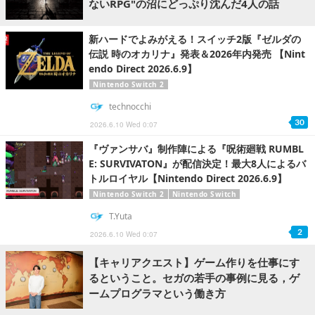
ないRPG"の沼にどっぷり沈んだ4人の話
新ハードでよみがえる！スイッチ2版『ゼルダの
伝説 時のオカリナ』発表＆2026年内発売 【Nint
endo Direct 2026.6.9】
Nintendo Switch 2
technocchi
30
2026.6.10 Wed 0:07
『ヴァンサバ』制作陣による『呪術廻戦 RUMBL
E: SURVIVATON』が配信決定！最大8人によるバ
トルロイヤル【Nintendo Direct 2026.6.9】
Nintendo Switch 2
Nintendo Switch
T.Yuta
2
2026.6.10 Wed 0:07
【キャリアクエスト】ゲーム作りを仕事にす
るということ。セガの若手の事例に見る，ゲ
ームプログラマという働き方