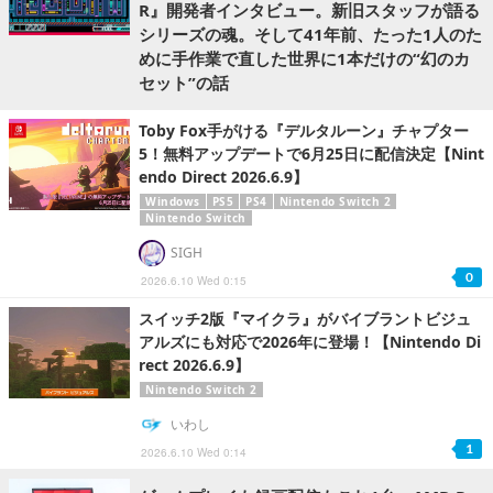
R』開発者インタビュー。新旧スタッフが語る
シリーズの魂。そして41年前、たった1人のた
めに手作業で直した世界に1本だけの“幻のカ
セット”の話
Toby Fox手がける『デルタルーン』チャプター
5！無料アップデートで6月25日に配信決定【Nint
endo Direct 2026.6.9】
Windows
PS5
PS4
Nintendo Switch 2
Nintendo Switch
SIGH
0
2026.6.10 Wed 0:15
スイッチ2版『マイクラ』がバイブラントビジュ
アルズにも対応で2026年に登場！【Nintendo Di
rect 2026.6.9】
Nintendo Switch 2
いわし
1
2026.6.10 Wed 0:14