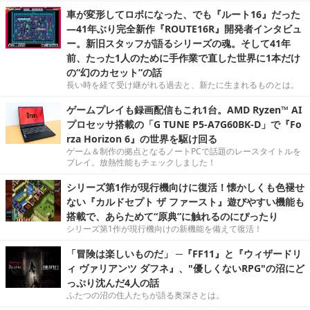
車が変形してロボになった、でも『ルート16』だった
―41年ぶり完全新作『ROUTE16R』開発者インタビュ
ー。新旧スタッフが語るシリーズの魂。そして41年
前、たった1人のために手作業で直した世界に1本だけ
の“幻のカセット”の話
長い時を経て受け継がれる過去と、新たに生まれるものとは。
ゲームプレイも録画配信もこれ1台。AMD Ryzen™ AI
プロセッサ搭載の「G TUNE P5-A7G60BK-D」で『Fo
rza Horizon 6』の世界を駆け回る
ゲーム＆制作の拠点となるノートPCで話題のレースタイトルを
プレイ。放熱性能もチェックしました！
シリーズ第1作が現行機向けに復活！懐かしくも色褪せ
ない『カルドセプト ザ ファースト』遊びやすい機能も
搭載で、あらためて“原典”に触れるのにぴったり
シリーズ第1作が現行機向けの新機能を備えて復活！
「冒険は楽しいものだ」 ─『FF11』と『ウィザードリ
ィ ヴァリアンツ ダフネ』、"優しくないRPG"の沼にど
っぷり沈んだ4人の話
ふたつの沼の住人たちが語る奥深さとは。