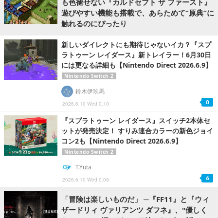
も色褪せない『カルドセプト ザ ファースト』
遊びやすい機能も搭載で、あらためて“原典”に
触れるのにぴったり
新しいダイレクトにも期待じゃないイカ？『スプ
ラトゥーン レイダース』新トレイラー！6月30日
には更なる詳細も【Nintendo Direct 2026.6.9】
Nintendo Switch 2
鈴木伊玖馬
0
2026.6.10 Wed 0:10
『スプラトゥーン レイダース』スイッチ2本体セ
ットが発売決定！ すりみ連合カラーの新色ジョイ
コン2も【Nintendo Direct 2026.6.9】
Nintendo Switch 2
T.Yuta
6
2026.6.10 Wed 0:09
「冒険は楽しいものだ」 ─『FF11』と『ウィ
ザードリィ ヴァリアンツ ダフネ』、"優しく