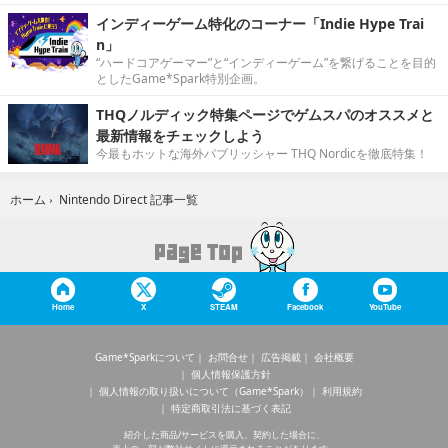
インディーゲーム特化のコーナー「Indie Hype Trai
n」
“ハードコアゲーマー”と“インディーゲーム”を繋げることを目的
としたGame*Spark特別企画。
THQノルディック特集ページでゲムスパのオススメと
最新情報をチェックしよう
今最もホットな海外パブリッシャー THQ Nordicを徹底特集！
Nintendo Direct 記事一覧
ホーム
›
Home
X
STEAM
Facebook
YouTube
Game*Sparkについて
お問合せ
広告掲載
会社概要
個人情報保護方針
個人情報の取り扱いについて（Game*Spark）
利用規約
特定商取引法に基づく表記
紹介した商品/サービスを購入、契約した場合に、