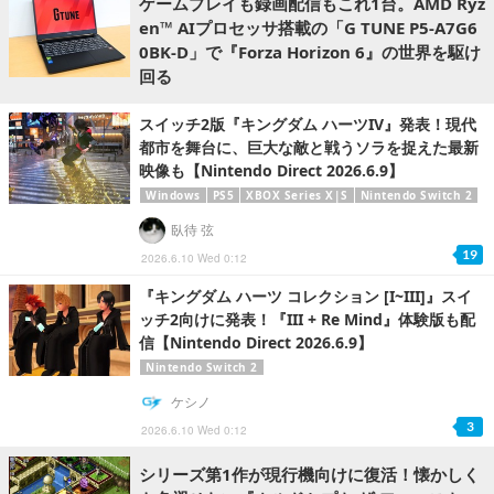
ゲームプレイも録画配信もこれ1台。AMD Ryz
en™ AIプロセッサ搭載の「G TUNE P5-A7G6
0BK-D」で『Forza Horizon 6』の世界を駆け
回る
スイッチ2版『キングダム ハーツIV』発表！現代
都市を舞台に、巨大な敵と戦うソラを捉えた最新
映像も【Nintendo Direct 2026.6.9】
Windows
PS5
XBOX Series X|S
Nintendo Switch 2
臥待 弦
19
2026.6.10 Wed 0:12
『キングダム ハーツ コレクション [I~III]』スイ
ッチ2向けに発表！『III + Re Mind』体験版も配
信【Nintendo Direct 2026.6.9】
Nintendo Switch 2
ケシノ
3
2026.6.10 Wed 0:12
シリーズ第1作が現行機向けに復活！懐かしく