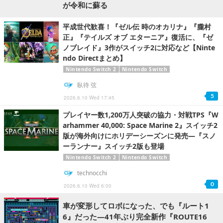
が令和に蘇る
平成世代歓喜！『ゼル伝 時のオカリナ』『朧村
正』『テイルズ オブ エターニア』復活に、『ゼ
ノブレイド』3作がスイッチ2に対応など【Ninte
ndo Directまとめ】
Nintendo Switch 2
Nintendo Switch
臥待 弦
5
2026.6.10 Wed 17:45
プレイヤー数1,200万人突破の協力・対戦TPS『W
arhammer 40,000: Space Marine 2』スイッチ2
版が海外向けにホリデーシーズンに発売―『スノ
ーランナー』スイッチ2版も登場
Nintendo Switch 2
Nintendo Switch
technocchi
0
2026.6.10 Wed 6:00
車が変形してロボになった、でも『ルート1
6』だった―41年ぶり完全新作『ROUTE16