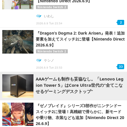
【Nintendo Direct 2026.6.9】
Nintendo Switch 2
いわし
2
2026.6.9 Tue 23:54
『Dragon’s Dogma 2: Dark Arisen』発表！追加
要素を加えてスイッチ2に登場【Nintendo Direct
2026.6.9】
Nintendo Switch 2
ケシノ
33
2026.6.9 Tue 23:53
AAAゲームも制作も妥協なし。「Lenovo Leg
ion Tower 5」はCore Ultra世代の“全てこな
せるゲーミングデスクトップ”
『ゼノブレイド』シリーズ3部作がニンテンドー
スイッチ2に登場！高精細で滑らかに、新モード
や乗り物、衣装なども追加【Nintendo Direct 20
26.6.9】