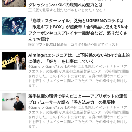
グレッション×パル”の底知れぬ魅力とは
正式版で登場する新たなパルもいじめたくなる！
『崩壊：スターレイル』爻光とUGREENのコラボは
「限定ギフトBOX」が超豪華！全6商品に使える5％オ
フクーポンやコスプレイヤー撮影会など、盛りだくさ
んでお届け
限定ギフトBOXは超豪華！コラボ4商品や限定でグッズも
Aimingのエンジニアは、上下関係のない社内で自主的
に働き、「好き」を仕事にしていく
4GamerとGame*Sparkの合同による就活イベント「キャリア
クエスト」の第4回が東京都立産業貿易センター浜松町館で開催
されました。このイベントに合わせ、自身の就活時のエピソー
ドを若手クリエイターに聞いてみたので、その模様をお届けし
ます。
若手抜擢の環境で学んだこと――アプリボットの運営
プロデューサーが語る「巻き込み力」の重要性
4GamerとGame*Sparkの合同による就活イベント「キャリア
クエスト」の第4回が東京都立産業貿易センター浜松町館で開催
されました。このイベントに合わせ、自身の就活時のエピソー
ドを若手クリエイターに聞いてみたので、その模様をお届けし
ます。