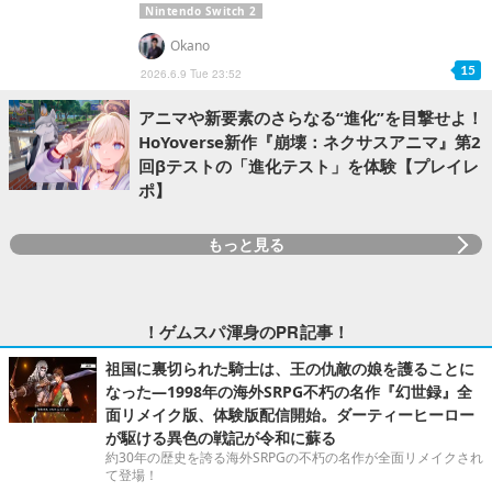
Nintendo Switch 2
Okano
15
2026.6.9 Tue 23:52
アニマや新要素のさらなる“進化”を目撃せよ！
HoYoverse新作『崩壊：ネクサスアニマ』第2
回βテストの「進化テスト」を体験【プレイレ
ポ】
もっと見る
！ゲムスパ渾身のPR記事！
祖国に裏切られた騎士は、王の仇敵の娘を護ることに
なった―1998年の海外SRPG不朽の名作『幻世録』全
面リメイク版、体験版配信開始。ダーティーヒーロー
が駆ける異色の戦記が令和に蘇る
約30年の歴史を誇る海外SRPGの不朽の名作が全面リメイクされ
て登場！