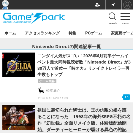
search
menu
ホーム
アクセスランキング
特集
PCゲーム
家庭用ゲー
Nintendo Directの関連記事一覧
ニンダイ人気がスゴい！2026年6月前半ゲームイ
ベント最大同時視聴者数「Nintendo Direct」が3
80万人で首位―『時オカ』リメイクトレイラー再
生数もトップ
ゲーム業界
松本鹿介
15
2026.6.15 Mon 11:03
祖国に裏切られた騎士は、王の仇敵の娘を護
ることになった―1998年の海外SRPG不朽の名
作『幻世録』全面リメイク版、体験版配信開
始。ダーティーヒーローが駆ける異色の戦記