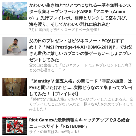
かわいい生き物と"ひとつ"になれる―基本無料モンス
ター収集オープンワールドARPG『アニモ（Aniim
o）』先行プレイレポ。相棒とリンクして空を飛び、
海を渡り、そしてかわいい群れに紛れ込む
7月に国内向け初のクローズドベータ開催！
父の日のプレゼントはビジネスノートPCがおすす
め！？「MSI Prestige-14-AI+D3MG-2619JP」でお父
さん世代に嬉しいカプコンの懐ゲーもいっしょにプレ
ゼントしてみた
父の日に奮発して「ビジネスノートPC」をプレゼントした息子
と父の心温まる一日？
『Identity V 第五人格』の新モード「手記の加筆」は
PvEと聞いたけれど……実際どうなの？集まってプレイ
してみた！【プレイレポ】
『Identity V 第五人格』が好きな人やプレイしたことある人、全
くプレイしたことがない人など、様々な4人を集めてプレイして
みました！
Riot Gamesの最新情報をキャッチアップできる総合
ニュースサイト「FISTBUMP」
サイトの運営はGame*Spark！