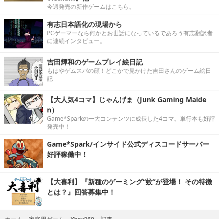
今週発売の新作ゲームはこちら。
有志日本語化の現場から
PCゲーマーなら何かとお世話になっているであろう有志翻訳者
に連続インタビュー。
吉田輝和のゲームプレイ絵日記
もはやゲムスパの顔！どこかで見かけた吉田さんのゲーム絵日
記
【大人気4コマ】じゃんげま（Junk Gaming Maide
n）
Game*Sparkの一大コンテンツに成長した4コマ。単行本も好評
発売中！
Game*Spark/インサイド公式ディスコードサーバー
好評稼働中！
【大喜利】『新種のゲーミング“蚊”が登場！ その特徴
とは？』回答募集中！