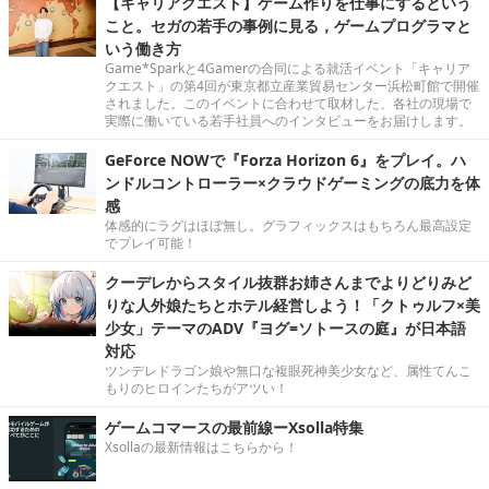
【キャリアクエスト】ゲーム作りを仕事にするという
こと。セガの若手の事例に見る，ゲームプログラマと
いう働き方
Game*Sparkと4Gamerの合同による就活イベント「キャリア
クエスト」の第4回が東京都立産業貿易センター浜松町館で開催
されました。このイベントに合わせて取材した、各社の現場で
実際に働いている若手社員へのインタビューをお届けします。
GeForce NOWで『Forza Horizon 6』をプレイ。ハ
ンドルコントローラー×クラウドゲーミングの底力を体
感
体感的にラグはほぼ無し。グラフィックスはもちろん最高設定
でプレイ可能！
クーデレからスタイル抜群お姉さんまでよりどりみど
りな人外娘たちとホテル経営しよう！「クトゥルフ×美
少女」テーマのADV『ヨグ=ソトースの庭』が日本語
対応
ツンデレドラゴン娘や無口な複眼死神美少女など、属性てんこ
もりのヒロインたちがアツい！
ゲームコマースの最前線ーXsolla特集
Xsollaの最新情報はこちらから！