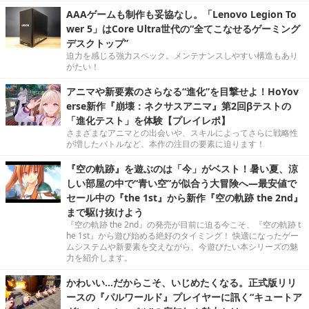
AAAゲームも制作も妥協なし。「Lenovo Legion To
wer 5」はCore Ultra世代の“全てこなせるゲーミング
デスクトップ”
迫力を感じる強力スペック。メンテナンスしやすい構造もあり
がたい！
アニマや新要素のさらなる“進化”を目撃せよ！HoYov
erse新作『崩壊：ネクサスアニマ』第2回βテストの
「進化テスト」を体験【プレイレポ】
さまざまなアニマとの出会いや、スキルによってさらに戦略性
が増したバトルなど、本作の注目の要素に迫ります！
『空の軌跡』を遊ぶのは「今」がベスト！暑い夏、涼
しい部屋の中で“青い空”が似合う大冒険へ―最安値で
セール中の『the 1st』から新作『空の軌跡 the 2nd』
まで駆け抜けよう
『空の軌跡 the 2nd』の発売が目前に迫る今こそ、『空の軌跡 t
he 1st』から遊び始める絶好のタイミング！ 快適になったゲー
ムシステムや新要素を交えながら、今遊びたい本シリーズの魅
力を紹介します。
かわいい…だからこそ、いじめたくなる。正式版リリ
ースの『パルワールド』プレイヤーに訊く“キュートア