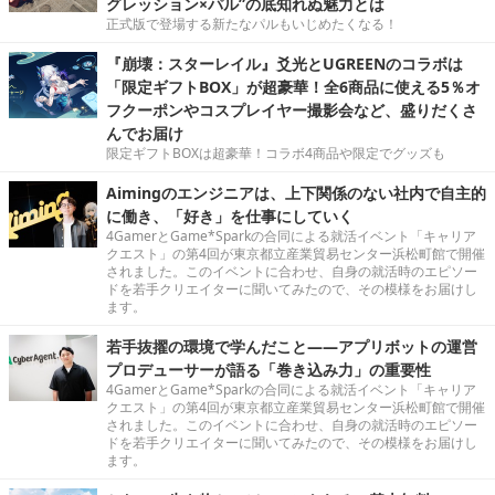
グレッション×パル”の底知れぬ魅力とは
正式版で登場する新たなパルもいじめたくなる！
『崩壊：スターレイル』爻光とUGREENのコラボは
「限定ギフトBOX」が超豪華！全6商品に使える5％オ
フクーポンやコスプレイヤー撮影会など、盛りだくさ
んでお届け
限定ギフトBOXは超豪華！コラボ4商品や限定でグッズも
Aimingのエンジニアは、上下関係のない社内で自主的
に働き、「好き」を仕事にしていく
4GamerとGame*Sparkの合同による就活イベント「キャリア
クエスト」の第4回が東京都立産業貿易センター浜松町館で開催
されました。このイベントに合わせ、自身の就活時のエピソー
ドを若手クリエイターに聞いてみたので、その模様をお届けし
ます。
若手抜擢の環境で学んだこと――アプリボットの運営
プロデューサーが語る「巻き込み力」の重要性
4GamerとGame*Sparkの合同による就活イベント「キャリア
クエスト」の第4回が東京都立産業貿易センター浜松町館で開催
されました。このイベントに合わせ、自身の就活時のエピソー
ドを若手クリエイターに聞いてみたので、その模様をお届けし
ます。