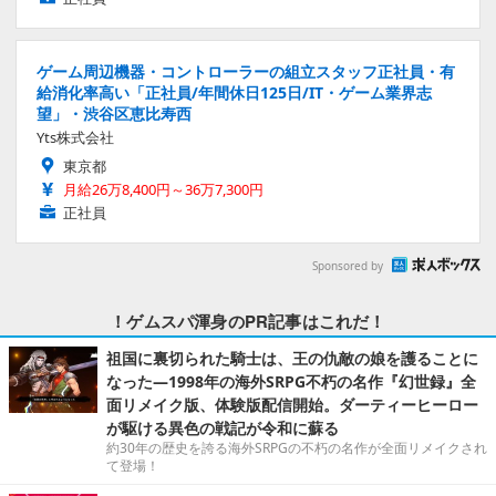
ゲーム周辺機器・コントローラーの組立スタッフ正社員・有
給消化率高い「正社員/年間休日125日/IT・ゲーム業界志
望」・渋谷区恵比寿西
Yts株式会社
東京都
月給26万8,400円～36万7,300円
正社員
Sponsored by
！ゲムスパ渾身のPR記事はこれだ！
祖国に裏切られた騎士は、王の仇敵の娘を護ることに
なった―1998年の海外SRPG不朽の名作『幻世録』全
面リメイク版、体験版配信開始。ダーティーヒーロー
が駆ける異色の戦記が令和に蘇る
約30年の歴史を誇る海外SRPGの不朽の名作が全面リメイクされ
て登場！