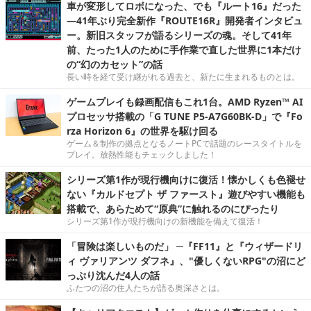
車が変形してロボになった、でも『ルート16』だった
―41年ぶり完全新作『ROUTE16R』開発者インタビュ
ー。新旧スタッフが語るシリーズの魂。そして41年
前、たった1人のために手作業で直した世界に1本だけ
の“幻のカセット”の話
長い時を経て受け継がれる過去と、新たに生まれるものとは。
ゲームプレイも録画配信もこれ1台。AMD Ryzen™ AI
プロセッサ搭載の「G TUNE P5-A7G60BK-D」で『Fo
rza Horizon 6』の世界を駆け回る
ゲーム＆制作の拠点となるノートPCで話題のレースタイトルを
プレイ。放熱性能もチェックしました！
シリーズ第1作が現行機向けに復活！懐かしくも色褪せ
ない『カルドセプト ザ ファースト』遊びやすい機能も
搭載で、あらためて“原典”に触れるのにぴったり
シリーズ第1作が現行機向けの新機能を備えて復活！
「冒険は楽しいものだ」 ─『FF11』と『ウィザードリ
ィ ヴァリアンツ ダフネ』、"優しくないRPG"の沼にど
っぷり沈んだ4人の話
ふたつの沼の住人たちが語る奥深さとは。