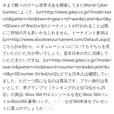
今まで数々のゲーム世界大会を開催してきたWorld Cyber
Gamesによって、[url=http://www.gdex.co.jp/?mode=sea
rch&pattern=list&kword=gears+of+war&kcatid=&x=0&y
=0]Gears of War[/url]のトーナメントが行われることは既
にご存知の方も多いかもしれません。トーナメント参加は
[url=http://www.xboxlivetournament.com/Default.aspx]
こちら[/url]から。レギュレーションについてもそちらを見
ていただいた方が早いでしょう。是非日本の方に活躍して
いただきたいですね。[url=http://www.gdex.co.jp/?mode=
search&pattern=list&kword=counter+strike&kcatid=&x
=0&y=0]Counter-Strike[/url]などでも日本人は健闘してい
ました。ただ一つ気になるのは賞品です。プラハ旅行は良
いとして、準グランプリ（ランキングの上位12位から25
位）の賞品: Xbox 360 Proコンソールを含むXbox 360バン
ドルXbox360 豪華パック。・・・なぜ360本体をプレゼン
トに選ぶのでしょうか・・。