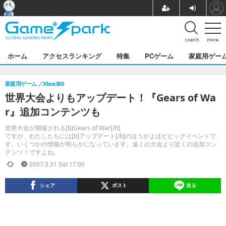
search
menu
ホーム
アクセスランキング
特集
PCゲーム
家庭用ゲー
家庭用ゲーム
Xbox360
世界大会よりもアップデート！『Gears of Wa
r』追加コンテンツも
世界大会が開催される[b]Gears of War[/b]
ですが、わたしたちには[b]アップデート[/b]のほうがよほどビッグイベントで
す。いくつかの情報が明らかになっています。遠くの大会より近くの追加コン
テンツ！ですよね。
2007.3.31 Sat 17:00
シェア
ポスト
送る