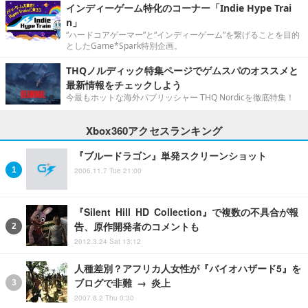
インディーゲーム特化のコーナー「Indie Hype Trai
n」
“ハードコアゲーマー”と“インディーゲーム”を繋げることを目的
としたGame*Spark特別企画。
THQノルディック特集ページでゲムスパのオススメと
最新情報をチェックしよう
今最もホットな海外パブリッシャー THQ Nordicを徹底特集！
Xbox360アクセスランキング
『ブルードラゴン』単発スクリーンショット
2006.11.7 Tue 21:00
『Silent Hill HD Collection』で複数の不具合が報
告、原作開発者のコメントも
2012.3.24 Sat 13:12
人種差別？アフリカ人女性が『バイオハザード5』を
ブログで非難 → 炎上
2007.8.2 Thu 0:30