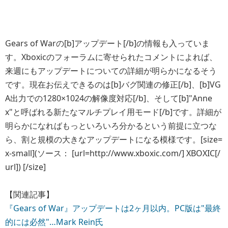
Gears of Warの[b]アップデート[/b]の情報も入っていま
す。Xboxicのフォーラムに寄せられたコメントによれば、
来週にもアップデートについての詳細が明らかになるそう
です。現在お伝えできるのは[b]バグ関連の修正[/b]、[b]VG
A出力での1280×1024の解像度対応[/b]、そして[b]"Anne
x"と呼ばれる新たなマルチプレイ用モード[/b]です。詳細が
明らかになればもっといろいろ分かるという前提に立つな
ら、割と規模の大きなアップデートになる模様です。[size=
x-small](ソース： [url=http://www.xboxic.com/] XBOXIC[/
url]) [/size]
【関連記事】
『Gears of War』アップデートは2ヶ月以内。PC版は"最終
的には必然"…Mark Rein氏