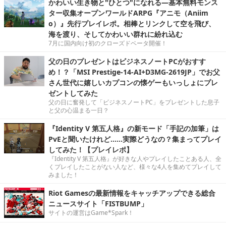
かわいい生き物と"ひとつ"になれる―基本無料モンス
ター収集オープンワールドARPG『アニモ（Aniim
o）』先行プレイレポ。相棒とリンクして空を飛び、
海を渡り、そしてかわいい群れに紛れ込む
7月に国内向け初のクローズドベータ開催！
父の日のプレゼントはビジネスノートPCがおすす
め！？「MSI Prestige-14-AI+D3MG-2619JP」でお父
さん世代に嬉しいカプコンの懐ゲーもいっしょにプレ
ゼントしてみた
父の日に奮発して「ビジネスノートPC」をプレゼントした息子
と父の心温まる一日？
『Identity V 第五人格』の新モード「手記の加筆」は
PvEと聞いたけれど……実際どうなの？集まってプレイ
してみた！【プレイレポ】
『Identity V 第五人格』が好きな人やプレイしたことある人、全
くプレイしたことがない人など、様々な4人を集めてプレイして
みました！
Riot Gamesの最新情報をキャッチアップできる総合
ニュースサイト「FISTBUMP」
サイトの運営はGame*Spark！