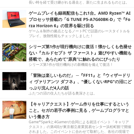
長い時を経て受け継がれる過去と、新たに生まれるものとは。
ゲームプレイも録画配信もこれ1台。AMD Ryzen™ AI
プロセッサ搭載の「G TUNE P5-A7G60BK-D」で『Fo
rza Horizon 6』の世界を駆け回る
ゲーム＆制作の拠点となるノートPCで話題のレースタイトルを
プレイ。放熱性能もチェックしました！
シリーズ第1作が現行機向けに復活！懐かしくも色褪せ
ない『カルドセプト ザ ファースト』遊びやすい機能も
搭載で、あらためて“原典”に触れるのにぴったり
シリーズ第1作が現行機向けの新機能を備えて復活！
「冒険は楽しいものだ」 ─『FF11』と『ウィザードリ
ィ ヴァリアンツ ダフネ』、"優しくないRPG"の沼にど
っぷり沈んだ4人の話
ふたつの沼の住人たちが語る奥深さとは。
【キャリアクエスト】ゲーム作りを仕事にするという
こと。セガの若手の事例に見る，ゲームプログラマと
いう働き方
Game*Sparkと4Gamerの合同による就活イベント「キャリア
クエスト」の第4回が東京都立産業貿易センター浜松町館で開催
されました。このイベントに合わせて取材した、各社の現場で