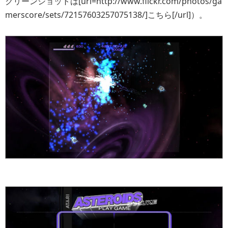
クリーンショットは[url=http://www.flickr.com/photos/ga
merscore/sets/72157603257075138/]こちら[/url]）。