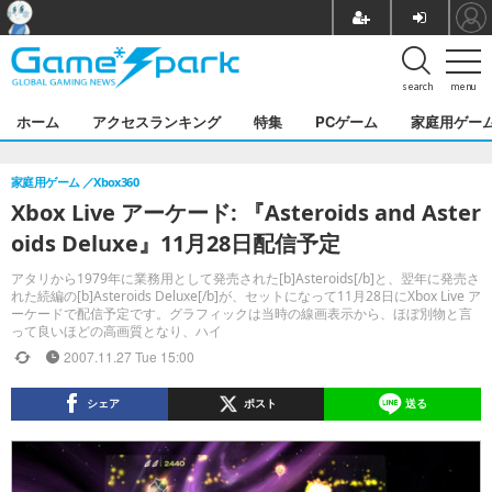
search
menu
ホーム
アクセスランキング
特集
PCゲーム
家庭用ゲー
家庭用ゲーム
Xbox360
Xbox Live アーケード: 『Asteroids and Aster
oids Deluxe』11月28日配信予定
アタリから1979年に業務用として発売された[b]Asteroids[/b]と、翌年に発売さ
れた続編の[b]Asteroids Deluxe[/b]が、セットになって11月28日にXbox Live ア
ーケードで配信予定です。グラフィックは当時の線画表示から、ほぼ別物と言
って良いほどの高画質となり、ハイ
2007.11.27 Tue 15:00
シェア
ポスト
送る