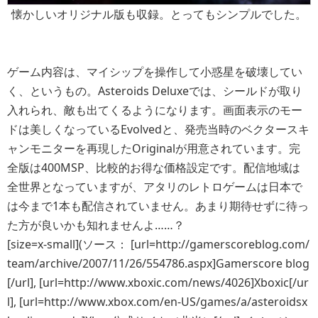
懐かしいオリジナル版も収録。とってもシンプルでした。
ゲーム内容は、マイシップを操作して小惑星を破壊してい
く、というもの。Asteroids Deluxeでは、シールドが取り
入れられ、敵も出てくるようになります。画面表示のモー
ドは美しくなっているEvolvedと、発売当時のベクタースキ
ャンモニターを再現したOriginalが用意されています。完
全版は400MSP、比較的お得な価格設定です。配信地域は
全世界となっていますが、アタリのレトロゲームは日本で
は今まで1本も配信されていません。あまり期待せずに待っ
た方が良いかも知れませんよ……？
[size=x-small](ソース： [url=http://gamerscoreblog.com/
team/archive/2007/11/26/554786.aspx]Gamerscore blog
[/url], [url=http://www.xboxic.com/news/4026]Xboxic[/ur
l], [url=http://www.xbox.com/en-US/games/a/asteroidsx