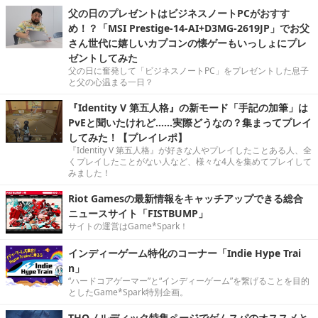
父の日のプレゼントはビジネスノートPCがおすす
め！？「MSI Prestige-14-AI+D3MG-2619JP」でお父
さん世代に嬉しいカプコンの懐ゲーもいっしょにプレ
ゼントしてみた
父の日に奮発して「ビジネスノートPC」をプレゼントした息子
と父の心温まる一日？
『Identity V 第五人格』の新モード「手記の加筆」は
PvEと聞いたけれど……実際どうなの？集まってプレイ
してみた！【プレイレポ】
『Identity V 第五人格』が好きな人やプレイしたことある人、全
くプレイしたことがない人など、様々な4人を集めてプレイして
みました！
Riot Gamesの最新情報をキャッチアップできる総合
ニュースサイト「FISTBUMP」
サイトの運営はGame*Spark！
インディーゲーム特化のコーナー「Indie Hype Trai
n」
“ハードコアゲーマー”と“インディーゲーム”を繋げることを目的
としたGame*Spark特別企画。
THQノルディック特集ページでゲムスパのオススメと