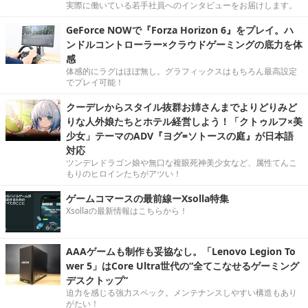
実際に働いている若手社員へのインタビューをお届けします。
GeForce NOWで『Forza Horizon 6』をプレイ。ハ
ンドルコントローラー×クラウドゲーミングの底力を体
感
体感的にラグはほぼ無し。グラフィックスはもちろん最高設定
でプレイ可能！
クーデレからスタイル抜群お姉さんまでよりどりみど
りな人外娘たちとホテル経営しよう！「クトゥルフ×美
少女」テーマのADV『ヨグ=ソトースの庭』が日本語
対応
ツンデレドラゴン娘や無口な複眼死神美少女など、属性てんこ
もりのヒロインたちがアツい！
ゲームコマースの最前線ーXsolla特集
Xsollaの最新情報はこちらから！
AAAゲームも制作も妥協なし。「Lenovo Legion To
wer 5」はCore Ultra世代の“全てこなせるゲーミング
デスクトップ”
迫力を感じる強力スペック。メンテナンスしやすい構造もあり
がたい！