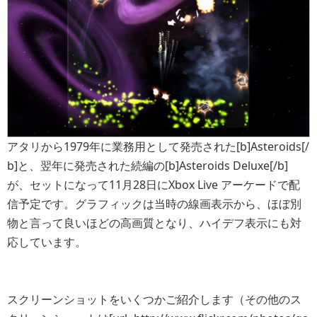
アタリから1979年に業務用として発売された[b]Asteroids[/
b]と、翌年に発売された続編の[b]Asteroids Deluxe[/b]
が、セットになって11月28日にXbox Live アーケードで配
信予定です。グラフィックは当時の線画表示から、ほぼ別
物と言って良いほどの高画質となり、ハイデフ表示にも対
応しています。
スクリーンショットをいくつかご紹介します（その他のス