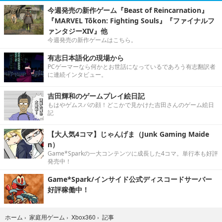
今週発売の新作ゲーム『Beast of Reincarnation』
『MARVEL Tōkon: Fighting Souls』『ファイナルフ
ァンタジーXIV』他
今週発売の新作ゲームはこちら。
有志日本語化の現場から
PCゲーマーなら何かとお世話になっているであろう有志翻訳者
に連続インタビュー。
吉田輝和のゲームプレイ絵日記
もはやゲムスパの顔！どこかで見かけた吉田さんのゲーム絵日
記
【大人気4コマ】じゃんげま（Junk Gaming Maide
n）
Game*Sparkの一大コンテンツに成長した4コマ。単行本も好評
発売中！
Game*Spark/インサイド公式ディスコードサーバー
好評稼働中！
記事
ホーム
›
家庭用ゲーム
›
Xbox360
›