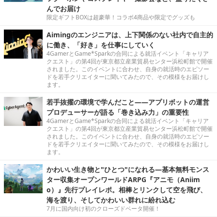
んでお届け
限定ギフトBOXは超豪華！コラボ4商品や限定でグッズも
Aimingのエンジニアは、上下関係のない社内で自主的
に働き、「好き」を仕事にしていく
4GamerとGame*Sparkの合同による就活イベント「キャリア
クエスト」の第4回が東京都立産業貿易センター浜松町館で開催
されました。このイベントに合わせ、自身の就活時のエピソー
ドを若手クリエイターに聞いてみたので、その模様をお届けし
ます。
若手抜擢の環境で学んだこと――アプリボットの運営
プロデューサーが語る「巻き込み力」の重要性
4GamerとGame*Sparkの合同による就活イベント「キャリア
クエスト」の第4回が東京都立産業貿易センター浜松町館で開催
されました。このイベントに合わせ、自身の就活時のエピソー
ドを若手クリエイターに聞いてみたので、その模様をお届けし
ます。
かわいい生き物と"ひとつ"になれる―基本無料モンス
ター収集オープンワールドARPG『アニモ（Aniim
o）』先行プレイレポ。相棒とリンクして空を飛び、
海を渡り、そしてかわいい群れに紛れ込む
7月に国内向け初のクローズドベータ開催！