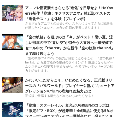
アニマや新要素のさらなる“進化”を目撃せよ！HoYov
erse新作『崩壊：ネクサスアニマ』第2回βテストの
「進化テスト」を体験【プレイレポ】
さまざまなアニマとの出会いや、スキルによってさらに戦略性
が増したバトルなど、本作の注目の要素に迫ります！
『空の軌跡』を遊ぶのは「今」がベスト！暑い夏、涼
しい部屋の中で“青い空”が似合う大冒険へ―最安値で
セール中の『the 1st』から新作『空の軌跡 the 2nd』
まで駆け抜けよう
『空の軌跡 the 2nd』の発売が目前に迫る今こそ、『空の軌跡 t
he 1st』から遊び始める絶好のタイミング！ 快適になったゲー
ムシステムや新要素を交えながら、今遊びたい本シリーズの魅
力を紹介します。
かわいい…だからこそ、いじめたくなる。正式版リリ
ースの『パルワールド』プレイヤーに訊く“キュートア
グレッション×パル”の底知れぬ魅力とは
正式版で登場する新たなパルもいじめたくなる！
『崩壊：スターレイル』爻光とUGREENのコラボは
「限定ギフトBOX」が超豪華！全6商品に使える5％オ
フクーポンやコスプレイヤー撮影会など、盛りだくさ