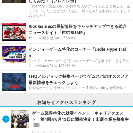
してみた！【プレイレポ】
『Identity V 第五人格』が好きな人やプレイしたことある人、全
くプレイしたことがない人など、様々な4人を集めてプレイして
みました！
Riot Gamesの最新情報をキャッチアップできる総合
ニュースサイト「FISTBUMP」
サイトの運営はGame*Spark！
インディーゲーム特化のコーナー「Indie Hype Trai
n」
“ハードコアゲーマー”と“インディーゲーム”を繋げることを目的
としたGame*Spark特別企画。
THQノルディック特集ページでゲムスパのオススメと
最新情報をチェックしよう
今最もホットな海外パブリッシャー THQ Nordicを徹底特集！
お知らせアクセスランキング
ゲーム業界特化の就活イベント「キャリアクエス
ト」第4回が6月13日に開催決定！出展企業を募集中
PR
2026.1.13 Tue 12:00