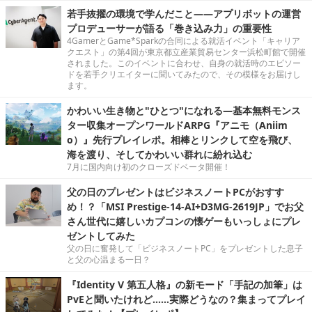
若手抜擢の環境で学んだこと――アプリボットの運営
プロデューサーが語る「巻き込み力」の重要性
4GamerとGame*Sparkの合同による就活イベント「キャリア
クエスト」の第4回が東京都立産業貿易センター浜松町館で開催
されました。このイベントに合わせ、自身の就活時のエピソー
ドを若手クリエイターに聞いてみたので、その模様をお届けし
ます。
かわいい生き物と"ひとつ"になれる―基本無料モンス
ター収集オープンワールドARPG『アニモ（Aniim
o）』先行プレイレポ。相棒とリンクして空を飛び、
海を渡り、そしてかわいい群れに紛れ込む
7月に国内向け初のクローズドベータ開催！
父の日のプレゼントはビジネスノートPCがおすす
め！？「MSI Prestige-14-AI+D3MG-2619JP」でお父
さん世代に嬉しいカプコンの懐ゲーもいっしょにプレ
ゼントしてみた
父の日に奮発して「ビジネスノートPC」をプレゼントした息子
と父の心温まる一日？
『Identity V 第五人格』の新モード「手記の加筆」は
PvEと聞いたけれど……実際どうなの？集まってプレイ