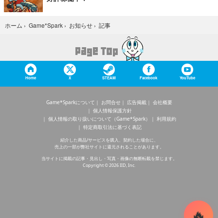
記事
ホーム
›
Game*Spark
›
お知らせ
›
Home
X
STEAM
Facebook
YouTube
Game*Sparkについて
お問合せ
広告掲載
会社概要
個人情報保護方針
個人情報の取り扱いについて（Game*Spark）
利用規約
特定商取引法に基づく表記
紹介した商品/サービスを購入、契約した場合に、
売上の一部が弊社サイトに還元されることがあります。
当サイトに掲載の記事・見出し・写真・画像の無断転載を禁じます。
Copyright © 2026 IID, Inc.