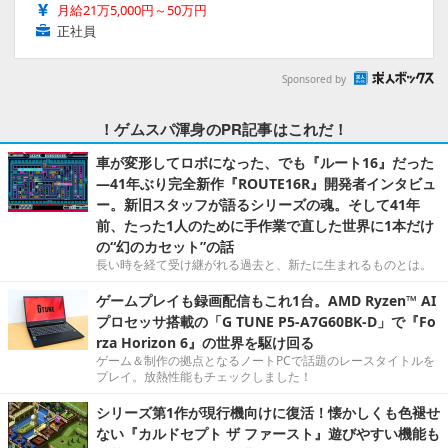
月給21万5,000円～50万円
正社員
Sponsored by
！ゲムスパ渾身のPR記事はこれだ！
車が変形してロボになった、でも『ルート16』だった
―41年ぶり完全新作『ROUTE16R』開発者インタビュ
ー。新旧スタッフが語るシリーズの魂。そして41年
前、たった1人のために手作業で直した世界に1本だけ
の“幻のカセット”の話
長い時を経て受け継がれる過去と、新たに生まれるものとは。
ゲームプレイも録画配信もこれ1台。AMD Ryzen™ AI
プロセッサ搭載の「G TUNE P5-A7G60BK-D」で『Fo
rza Horizon 6』の世界を駆け回る
ゲーム＆制作の拠点となるノートPCで話題のレースタイトルを
プレイ。放熱性能もチェックしました！
シリーズ第1作が現行機向けに復活！懐かしくも色褪せ
ない『カルドセプト ザ ファースト』遊びやすい機能も