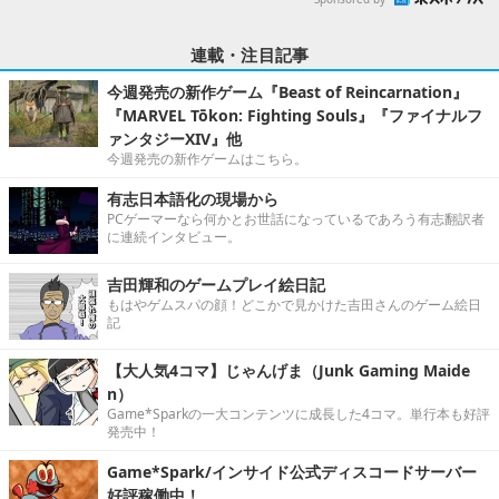
連載・注目記事
今週発売の新作ゲーム『Beast of Reincarnation』
『MARVEL Tōkon: Fighting Souls』『ファイナルフ
ァンタジーXIV』他
今週発売の新作ゲームはこちら。
有志日本語化の現場から
PCゲーマーなら何かとお世話になっているであろう有志翻訳者
に連続インタビュー。
吉田輝和のゲームプレイ絵日記
もはやゲムスパの顔！どこかで見かけた吉田さんのゲーム絵日
記
【大人気4コマ】じゃんげま（Junk Gaming Maide
n）
Game*Sparkの一大コンテンツに成長した4コマ。単行本も好評
発売中！
Game*Spark/インサイド公式ディスコードサーバー
好評稼働中！