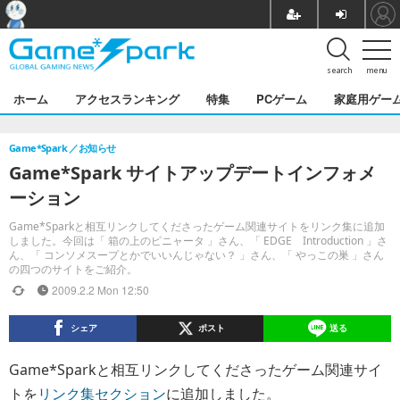
search
menu
ホーム
アクセスランキング
特集
PCゲーム
家庭用ゲー
Game*Spark
お知らせ
Game*Spark サイトアップデートインフォメ
ーション
Game*Sparkと相互リンクしてくださったゲーム関連サイトをリンク集に追加
しました。今回は「 箱の上のピニャータ 」さん、「 EDGE Introduction 」さ
ん、「 コンソメスープとかでいいんじゃない？ 」さん、「 やっこの巣 」さん
の四つのサイトをご紹介。
2009.2.2 Mon 12:50
シェア
ポスト
送る
Game*Sparkと相互リンクしてくださったゲーム関連サイ
トを
リンク集セクション
に追加しました。