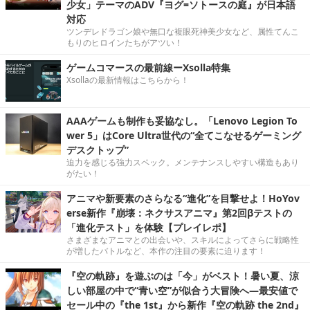
少女」テーマのADV『ヨグ=ソトースの庭』が日本語
対応
ツンデレドラゴン娘や無口な複眼死神美少女など、属性てんこ
もりのヒロインたちがアツい！
ゲームコマースの最前線ーXsolla特集
Xsollaの最新情報はこちらから！
AAAゲームも制作も妥協なし。「Lenovo Legion To
wer 5」はCore Ultra世代の“全てこなせるゲーミング
デスクトップ”
迫力を感じる強力スペック。メンテナンスしやすい構造もあり
がたい！
アニマや新要素のさらなる“進化”を目撃せよ！HoYov
erse新作『崩壊：ネクサスアニマ』第2回βテストの
「進化テスト」を体験【プレイレポ】
さまざまなアニマとの出会いや、スキルによってさらに戦略性
が増したバトルなど、本作の注目の要素に迫ります！
『空の軌跡』を遊ぶのは「今」がベスト！暑い夏、涼
しい部屋の中で“青い空”が似合う大冒険へ―最安値で
セール中の『the 1st』から新作『空の軌跡 the 2nd』