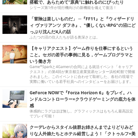
搭載で、あらためて“原典”に触れるのにぴったり
シリーズ第1作が現行機向けの新機能を備えて復活！
「冒険は楽しいものだ」 ─『FF11』と『ウィザードリ
ィ ヴァリアンツ ダフネ』、"優しくないRPG"の沼にど
っぷり沈んだ4人の話
ふたつの沼の住人たちが語る奥深さとは。
【キャリアクエスト】ゲーム作りを仕事にするという
こと。セガの若手の事例に見る，ゲームプログラマと
いう働き方
Game*Sparkと4Gamerの合同による就活イベント「キャリア
クエスト」の第4回が東京都立産業貿易センター浜松町館で開催
されました。このイベントに合わせて取材した、各社の現場で
実際に働いている若手社員へのインタビューをお届けします。
GeForce NOWで『Forza Horizon 6』をプレイ。ハ
ンドルコントローラー×クラウドゲーミングの底力を体
感
体感的にラグはほぼ無し。グラフィックスはもちろん最高設定
でプレイ可能！
クーデレからスタイル抜群お姉さんまでよりどりみど
りな人外娘たちとホテル経営しよう！「クトゥルフ×美