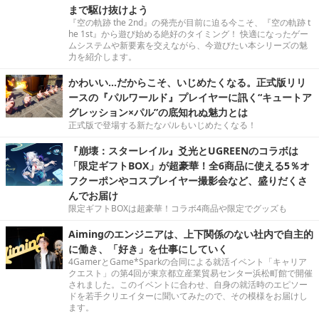
まで駆け抜けよう
『空の軌跡 the 2nd』の発売が目前に迫る今こそ、『空の軌跡 t
he 1st』から遊び始める絶好のタイミング！ 快適になったゲー
ムシステムや新要素を交えながら、今遊びたい本シリーズの魅
力を紹介します。
かわいい…だからこそ、いじめたくなる。正式版リリ
ースの『パルワールド』プレイヤーに訊く“キュートア
グレッション×パル”の底知れぬ魅力とは
正式版で登場する新たなパルもいじめたくなる！
『崩壊：スターレイル』爻光とUGREENのコラボは
「限定ギフトBOX」が超豪華！全6商品に使える5％オ
フクーポンやコスプレイヤー撮影会など、盛りだくさ
んでお届け
限定ギフトBOXは超豪華！コラボ4商品や限定でグッズも
Aimingのエンジニアは、上下関係のない社内で自主的
に働き、「好き」を仕事にしていく
4GamerとGame*Sparkの合同による就活イベント「キャリア
クエスト」の第4回が東京都立産業貿易センター浜松町館で開催
されました。このイベントに合わせ、自身の就活時のエピソー
ドを若手クリエイターに聞いてみたので、その模様をお届けし
ます。