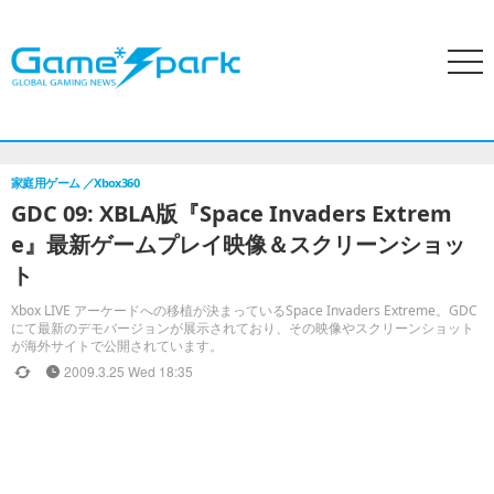
search
menu
ホーム
アクセスランキング
特集
PCゲーム
家庭用ゲー
家庭用ゲーム
Xbox360
GDC 09: XBLA版『Space Invaders Extrem
e』最新ゲームプレイ映像＆スクリーンショッ
ト
Xbox LIVE アーケードへの移植が決まっているSpace Invaders Extreme。GDC
にて最新のデモバージョンが展示されており、その映像やスクリーンショット
が海外サイトで公開されています。
2009.3.25 Wed 18:35