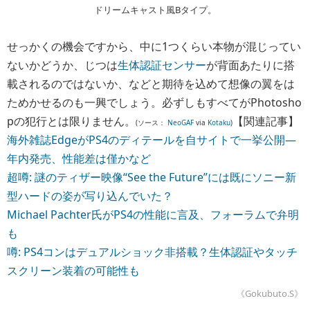
ドリームキャスト風Bタイプ。
せっかくの機会ですから、中に1つくらい本物が混じってい
ないかどうか、じつは
生体認証センサー
が背面あたりに搭
載されるのではないか、などと期待を込めて想像の翼をは
ためかせるのも一興でしょう。必ずしもすべてがPhotosho
pの犯行とは限りません。
【関連記事】
(ソース：
NeoGAF
via
Kotaku
)
海外雑誌EdgeがPS4のディテールを自サイトで一挙公開―
年内発売、性能差は僅かなど
超噂: 謎のティザー映像“See the Future”には既にソニー新
型ハードの姿が写り込んでいた？
Michael Pachter氏がPS4の性能に言及、フォーラムで弁明
も
噂: PS4コンはデュアルショック非搭載？生体認証やタッチ
スクリーン装着の可能性も
《Gokubuto.S》