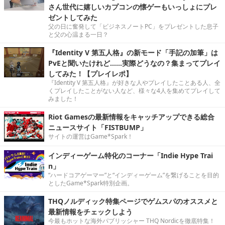
さん世代に嬉しいカプコンの懐ゲーもいっしょにプレ
ゼントしてみた
父の日に奮発して「ビジネスノートPC」をプレゼントした息子
と父の心温まる一日？
『Identity V 第五人格』の新モード「手記の加筆」は
PvEと聞いたけれど……実際どうなの？集まってプレイ
してみた！【プレイレポ】
『Identity V 第五人格』が好きな人やプレイしたことある人、全
くプレイしたことがない人など、様々な4人を集めてプレイして
みました！
Riot Gamesの最新情報をキャッチアップできる総合
ニュースサイト「FISTBUMP」
サイトの運営はGame*Spark！
インディーゲーム特化のコーナー「Indie Hype Trai
n」
“ハードコアゲーマー”と“インディーゲーム”を繋げることを目的
としたGame*Spark特別企画。
THQノルディック特集ページでゲムスパのオススメと
最新情報をチェックしよう
今最もホットな海外パブリッシャー THQ Nordicを徹底特集！