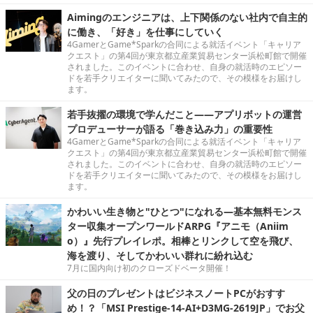
Aimingのエンジニアは、上下関係のない社内で自主的
に働き、「好き」を仕事にしていく
4GamerとGame*Sparkの合同による就活イベント「キャリア
クエスト」の第4回が東京都立産業貿易センター浜松町館で開催
されました。このイベントに合わせ、自身の就活時のエピソー
ドを若手クリエイターに聞いてみたので、その模様をお届けし
ます。
若手抜擢の環境で学んだこと――アプリボットの運営
プロデューサーが語る「巻き込み力」の重要性
4GamerとGame*Sparkの合同による就活イベント「キャリア
クエスト」の第4回が東京都立産業貿易センター浜松町館で開催
されました。このイベントに合わせ、自身の就活時のエピソー
ドを若手クリエイターに聞いてみたので、その模様をお届けし
ます。
かわいい生き物と"ひとつ"になれる―基本無料モンス
ター収集オープンワールドARPG『アニモ（Aniim
o）』先行プレイレポ。相棒とリンクして空を飛び、
海を渡り、そしてかわいい群れに紛れ込む
7月に国内向け初のクローズドベータ開催！
父の日のプレゼントはビジネスノートPCがおすす
め！？「MSI Prestige-14-AI+D3MG-2619JP」でお父