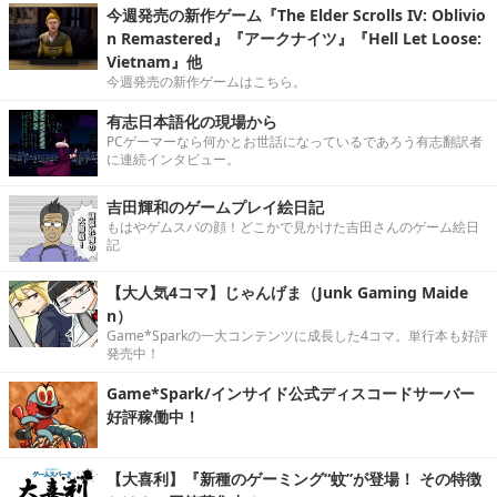
今週発売の新作ゲーム『The Elder Scrolls IV: Oblivio
n Remastered』『アークナイツ』『Hell Let Loose:
Vietnam』他
今週発売の新作ゲームはこちら。
有志日本語化の現場から
PCゲーマーなら何かとお世話になっているであろう有志翻訳者
に連続インタビュー。
吉田輝和のゲームプレイ絵日記
もはやゲムスパの顔！どこかで見かけた吉田さんのゲーム絵日
記
【大人気4コマ】じゃんげま（Junk Gaming Maide
n）
Game*Sparkの一大コンテンツに成長した4コマ。単行本も好評
発売中！
Game*Spark/インサイド公式ディスコードサーバー
好評稼働中！
【大喜利】『新種のゲーミング“蚊”が登場！ その特徴