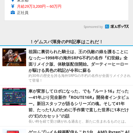
東京都
月給29万3,200円～60万円
正社員
Sponsored by
！ゲムスパ渾身のPR記事はこれだ！
祖国に裏切られた騎士は、王の仇敵の娘を護ることに
なった―1998年の海外SRPG不朽の名作『幻世録』全
面リメイク版、体験版配信開始。ダーティーヒーロー
が駆ける異色の戦記が令和に蘇る
約30年の歴史を誇る海外SRPGの不朽の名作が全面リメイクされ
て登場！
車が変形してロボになった、でも『ルート16』だった
―41年ぶり完全新作『ROUTE16R』開発者インタビュ
ー。新旧スタッフが語るシリーズの魂。そして41年
前、たった1人のために手作業で直した世界に1本だけ
の“幻のカセット”の話
長い時を経て受け継がれる過去と、新たに生まれるものとは。
ゲームプレイも録画配信もこれ1台。AMD Ryzen™ AI