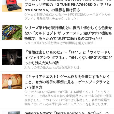
プロセッサ搭載の「G TUNE P5-A7G60BK-D」で『Fo
rza Horizon 6』の世界を駆け回る
ゲーム＆制作の拠点となるノートPCで話題のレースタイトルを
プレイ。放熱性能もチェックしました！
シリーズ第1作が現行機向けに復活！懐かしくも色褪せ
ない『カルドセプト ザ ファースト』遊びやすい機能も
搭載で、あらためて“原典”に触れるのにぴったり
シリーズ第1作が現行機向けの新機能を備えて復活！
「冒険は楽しいものだ」 ─『FF11』と『ウィザードリ
ィ ヴァリアンツ ダフネ』、"優しくないRPG"の沼にど
っぷり沈んだ4人の話
ふたつの沼の住人たちが語る奥深さとは。
【キャリアクエスト】ゲーム作りを仕事にするという
こと。セガの若手の事例に見る，ゲームプログラマと
いう働き方
Game*Sparkと4Gamerの合同による就活イベント「キャリア
クエスト」の第4回が東京都立産業貿易センター浜松町館で開催
されました。このイベントに合わせて取材した、各社の現場で
実際に働いている若手社員へのインタビューをお届けします。
GeForce NOWで『Forza Horizon 6』をプレイ。ハ