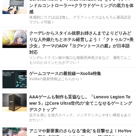
ンドルコントローラー×クラウドゲーミングの底力を体
感
体感的にラグはほぼ無し。グラフィックスはもちろん最高設定
でプレイ可能！
クーデレからスタイル抜群お姉さんまでよりどりみど
りな人外娘たちとホテル経営しよう！「クトゥルフ×美
少女」テーマのADV『ヨグ=ソトースの庭』が日本語
対応
ツンデレドラゴン娘や無口な複眼死神美少女など、属性てんこ
もりのヒロインたちがアツい！
ゲームコマースの最前線ーXsolla特集
Xsollaの最新情報はこちらから！
AAAゲームも制作も妥協なし。「Lenovo Legion To
wer 5」はCore Ultra世代の“全てこなせるゲーミング
デスクトップ”
迫力を感じる強力スペック。メンテナンスしやすい構造もあり
がたい！
アニマや新要素のさらなる“進化”を目撃せよ！HoYov