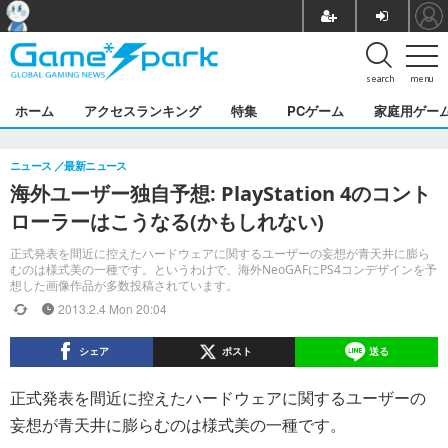
search
menu
ホーム
アクセスランキング
特集
PCゲーム
家庭用ゲー
ニュース
最新ニュース
海外ユーザー独自予想: PlayStation 4のコント
ローラーはこうなる(かもしれない)
正式発表を間近に控えたハードウェアに関するユーザーの妄想が青天井に膨ら
むのは様式美の一種です。というわけで、海外NeoGAFにPS4コンデザインを予
想した画像作品が多数投稿されています。
2013.2.4 Mon 20:04
シェア
ポスト
送る
正式発表を間近に控えたハードウェアに関するユーザーの
妄想が青天井に膨らむのは様式美の一種です。