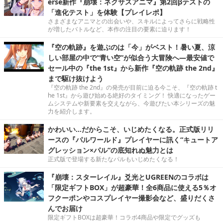
erse新作『崩壊：ネクサスアニマ』第2回βテストの
「進化テスト」を体験【プレイレポ】
さまざまなアニマとの出会いや、スキルによってさらに戦略性
が増したバトルなど、本作の注目の要素に迫ります！
『空の軌跡』を遊ぶのは「今」がベスト！暑い夏、涼
しい部屋の中で“青い空”が似合う大冒険へ―最安値で
セール中の『the 1st』から新作『空の軌跡 the 2nd』
まで駆け抜けよう
『空の軌跡 the 2nd』の発売が目前に迫る今こそ、『空の軌跡 t
he 1st』から遊び始める絶好のタイミング！ 快適になったゲー
ムシステムや新要素を交えながら、今遊びたい本シリーズの魅
力を紹介します。
かわいい…だからこそ、いじめたくなる。正式版リリ
ースの『パルワールド』プレイヤーに訊く“キュートア
グレッション×パル”の底知れぬ魅力とは
正式版で登場する新たなパルもいじめたくなる！
『崩壊：スターレイル』爻光とUGREENのコラボは
「限定ギフトBOX」が超豪華！全6商品に使える5％オ
フクーポンやコスプレイヤー撮影会など、盛りだくさ
んでお届け
限定ギフトBOXは超豪華！コラボ4商品や限定でグッズも