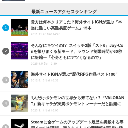
最新ニュースアクセスランキング
貴方は何本クリアした？海外サイトIGNが選ぶ『本
当に難しい高難易度ゲーム』15本
2011.11.26 Sat 14:26
そんなにキツイの!? スイッチ2版『スト6』Joy-Co
nを振りまくる新モード、ラウンド制限時間が60秒
に短縮ー「心身ともにアツくなるので」
2025.4.5 Sat 12:39
海外サイトIGNが選ぶ“歴代RPG作品ベスト100”
2012.9.15 Sat 16:32
1人だけポケモンの世界から来てない？『VALORAN
T』新キャラが実質ポケモントレーナーだと話題に
2023.3.11 Sat 16:00
Steamに全ゲームのアップデート履歴を掲載する専
用ページが登場、購入タイトルの新情報が容易に確