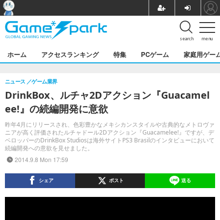
search
menu
ホーム
アクセスランキング
特集
PCゲーム
家庭用ゲー
ニュース
ゲーム業界
DrinkBox、ルチャ2Dアクション『Guacamel
ee!』の続編開発に意欲
昨年4月にリリースされ、色彩豊かなメキシカンスタイルや古典的なメトロヴァ
ニアが高く評価されたルチャドール2Dアクション『Guacamelee!』ですが、デ
ベロッパーのDrinkBox Studiosは海外サイトPS3 Brasilのインタビューにおいて
続編開発への意欲を見せました。
2014.9.8 Mon 17:59
シェア
ポスト
送る