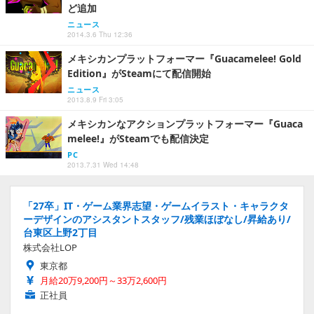
ど追加
ニュース
2014.3.6 Thu 12:36
メキシカンプラットフォーマー『Guacamelee! Gold
Edition』がSteamにて配信開始
ニュース
2013.8.9 Fri 3:05
メキシカンなアクションプラットフォーマー『Guaca
melee!』がSteamでも配信決定
PC
2013.7.31 Wed 14:48
「27卒」IT・ゲーム業界志望・ゲームイラスト・キャラクタ
ーデザインのアシスタントスタッフ/残業ほぼなし/昇給あり/
台東区上野2丁目
株式会社LOP
東京都
月給20万9,200円～33万2,600円
正社員