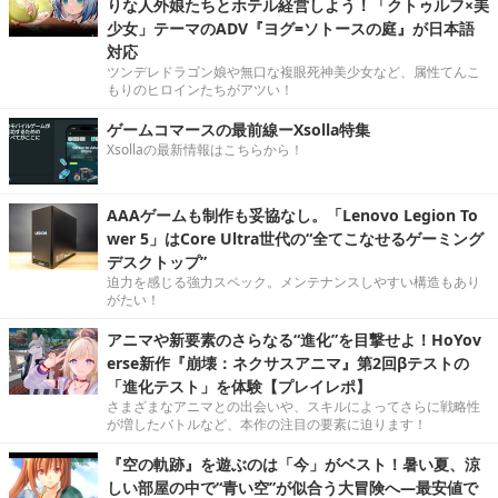
りな人外娘たちとホテル経営しよう！「クトゥルフ×美
少女」テーマのADV『ヨグ=ソトースの庭』が日本語
対応
ツンデレドラゴン娘や無口な複眼死神美少女など、属性てんこ
もりのヒロインたちがアツい！
ゲームコマースの最前線ーXsolla特集
Xsollaの最新情報はこちらから！
AAAゲームも制作も妥協なし。「Lenovo Legion To
wer 5」はCore Ultra世代の“全てこなせるゲーミング
デスクトップ”
迫力を感じる強力スペック。メンテナンスしやすい構造もあり
がたい！
アニマや新要素のさらなる“進化”を目撃せよ！HoYov
erse新作『崩壊：ネクサスアニマ』第2回βテストの
「進化テスト」を体験【プレイレポ】
さまざまなアニマとの出会いや、スキルによってさらに戦略性
が増したバトルなど、本作の注目の要素に迫ります！
『空の軌跡』を遊ぶのは「今」がベスト！暑い夏、涼
しい部屋の中で“青い空”が似合う大冒険へ―最安値で