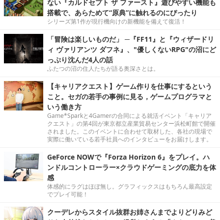
ない『カルドセプト ザ ファースト』遊びやすい機能も
搭載で、あらためて“原典”に触れるのにぴったり
シリーズ第1作が現行機向けの新機能を備えて復活！
「冒険は楽しいものだ」 ─『FF11』と『ウィザードリ
ィ ヴァリアンツ ダフネ』、"優しくないRPG"の沼にど
っぷり沈んだ4人の話
ふたつの沼の住人たちが語る奥深さとは。
【キャリアクエスト】ゲーム作りを仕事にするという
こと。セガの若手の事例に見る，ゲームプログラマと
いう働き方
Game*Sparkと4Gamerの合同による就活イベント「キャリア
クエスト」の第4回が東京都立産業貿易センター浜松町館で開催
されました。このイベントに合わせて取材した、各社の現場で
実際に働いている若手社員へのインタビューをお届けします。
GeForce NOWで『Forza Horizon 6』をプレイ。ハ
ンドルコントローラー×クラウドゲーミングの底力を体
感
体感的にラグはほぼ無し。グラフィックスはもちろん最高設定
でプレイ可能！
クーデレからスタイル抜群お姉さんまでよりどりみど