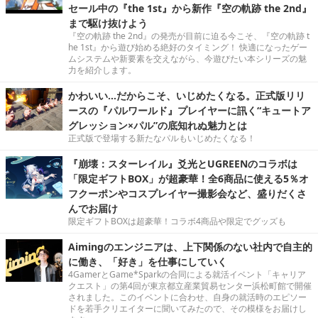
セール中の『the 1st』から新作『空の軌跡 the 2nd』
まで駆け抜けよう
『空の軌跡 the 2nd』の発売が目前に迫る今こそ、『空の軌跡 t
he 1st』から遊び始める絶好のタイミング！ 快適になったゲー
ムシステムや新要素を交えながら、今遊びたい本シリーズの魅
力を紹介します。
かわいい…だからこそ、いじめたくなる。正式版リリ
ースの『パルワールド』プレイヤーに訊く“キュートア
グレッション×パル”の底知れぬ魅力とは
正式版で登場する新たなパルもいじめたくなる！
『崩壊：スターレイル』爻光とUGREENのコラボは
「限定ギフトBOX」が超豪華！全6商品に使える5％オ
フクーポンやコスプレイヤー撮影会など、盛りだくさ
んでお届け
限定ギフトBOXは超豪華！コラボ4商品や限定でグッズも
Aimingのエンジニアは、上下関係のない社内で自主的
に働き、「好き」を仕事にしていく
4GamerとGame*Sparkの合同による就活イベント「キャリア
クエスト」の第4回が東京都立産業貿易センター浜松町館で開催
されました。このイベントに合わせ、自身の就活時のエピソー
ドを若手クリエイターに聞いてみたので、その模様をお届けし