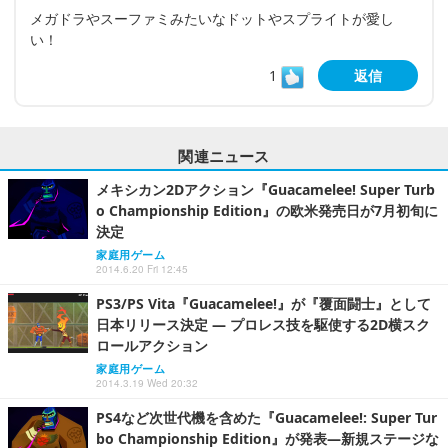
メガドラやスーファミみたいなドットやスプライトが愛し
い！
1
返信
関連ニュース
メキシカン2Dアクション『Guacamelee! Super Turb
o Championship Edition』の欧米発売日が7月初旬に
決定
家庭用ゲーム
2014.6.20 Fri 12:45
PS3/PS Vita『Guacamelee!』が『覆面闘士』として
日本リリース決定 ― プロレス技を駆使する2D横スク
ロールアクション
家庭用ゲーム
2014.3.19 Wed 20:32
PS4など次世代機を含めた『Guacamelee!: Super Tur
bo Championship Edition』が発表―新規ステージな