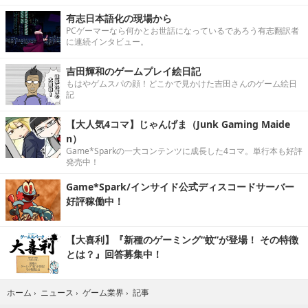
有志日本語化の現場から
PCゲーマーなら何かとお世話になっているであろう有志翻訳者
に連続インタビュー。
吉田輝和のゲームプレイ絵日記
もはやゲムスパの顔！どこかで見かけた吉田さんのゲーム絵日
記
【大人気4コマ】じゃんげま（Junk Gaming Maide
n）
Game*Sparkの一大コンテンツに成長した4コマ。単行本も好評
発売中！
Game*Spark/インサイド公式ディスコードサーバー
好評稼働中！
【大喜利】『新種のゲーミング“蚊”が登場！ その特徴
とは？』回答募集中！
記事
ホーム
›
ニュース
›
ゲーム業界
›