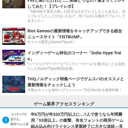
PvEと聞いたけれど……実際どうなの？集まってプレイ
してみた！【プレイレポ】
『Identity V 第五人格』が好きな人やプレイしたことある人、全
くプレイしたことがない人など、様々な4人を集めてプレイして
みました！
Riot Gamesの最新情報をキャッチアップできる総合
ニュースサイト「FISTBUMP」
サイトの運営はGame*Spark！
インディーゲーム特化のコーナー「Indie Hype Trai
n」
“ハードコアゲーマー”と“インディーゲーム”を繋げることを目的
としたGame*Spark特別企画。
THQノルディック特集ページでゲムスパのオススメと
最新情報をチェックしよう
今最もホットな海外パブリッシャー THQ Nordicを徹底特集！
ゲーム業界アクセスランキング
年6万円が年320万円以上に…1人で使うなら年間費
用「53倍以上」の衝撃、有名フォントの商用ゲーム
組み込み向けライセンス更新終了に大きな波紋―見