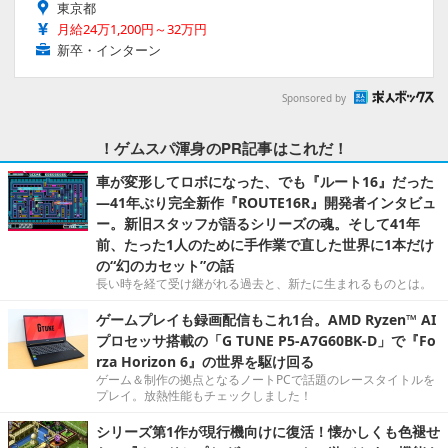
東京都
月給24万1,200円～32万円
新卒・インターン
Sponsored by
！ゲムスパ渾身のPR記事はこれだ！
車が変形してロボになった、でも『ルート16』だった
―41年ぶり完全新作『ROUTE16R』開発者インタビュ
ー。新旧スタッフが語るシリーズの魂。そして41年
前、たった1人のために手作業で直した世界に1本だけ
の“幻のカセット”の話
長い時を経て受け継がれる過去と、新たに生まれるものとは。
ゲームプレイも録画配信もこれ1台。AMD Ryzen™ AI
プロセッサ搭載の「G TUNE P5-A7G60BK-D」で『Fo
rza Horizon 6』の世界を駆け回る
ゲーム＆制作の拠点となるノートPCで話題のレースタイトルを
プレイ。放熱性能もチェックしました！
シリーズ第1作が現行機向けに復活！懐かしくも色褪せ