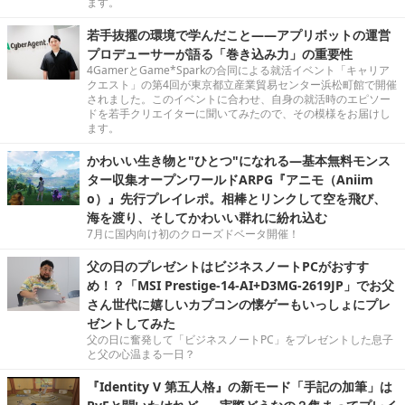
ます。
若手抜擢の環境で学んだこと――アプリボットの運営
プロデューサーが語る「巻き込み力」の重要性
4GamerとGame*Sparkの合同による就活イベント「キャリア
クエスト」の第4回が東京都立産業貿易センター浜松町館で開催
されました。このイベントに合わせ、自身の就活時のエピソー
ドを若手クリエイターに聞いてみたので、その模様をお届けし
ます。
かわいい生き物と"ひとつ"になれる―基本無料モンス
ター収集オープンワールドARPG『アニモ（Aniim
o）』先行プレイレポ。相棒とリンクして空を飛び、
海を渡り、そしてかわいい群れに紛れ込む
7月に国内向け初のクローズドベータ開催！
父の日のプレゼントはビジネスノートPCがおすす
め！？「MSI Prestige-14-AI+D3MG-2619JP」でお父
さん世代に嬉しいカプコンの懐ゲーもいっしょにプレ
ゼントしてみた
父の日に奮発して「ビジネスノートPC」をプレゼントした息子
と父の心温まる一日？
『Identity V 第五人格』の新モード「手記の加筆」は