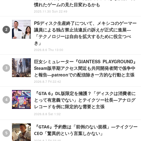
慣れたゲームの見た目変わるかも
2025.11.30 Sun 22:49
PSディスク生産終了について、メキシコのゲーマー
議員による独占禁止法違反の訴えが正式に進展―
「テクノロジーは自由を拡大するために役立つべ
き」
2026.8.6 Thu 13:00
巨女シミュレーター『GIANTESS PLAYGROUND』
Steam版早期アクセス間近も共同開発者間で係争中
と報告―patreonでの配信除き一方的な行動と主張
2026.8.7 Fri 22:42
『GTA 6』DL版限定を擁護？「ディスクは消費者に
とって有意義でない」とテイクツー社長―アナログ
レコードを例に限定的な需要と主張
2026.8.8 Sat 1:02
『GTA6』予約数は「前例のない規模」―テイクツー
CEO「驚異的という言葉しかない」
2026.8.7 Fri 23:45