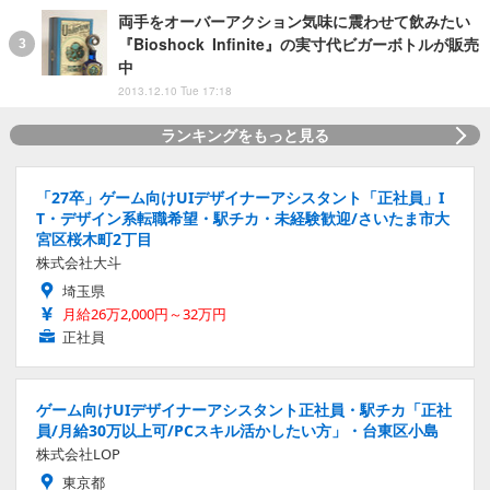
両手をオーバーアクション気味に震わせて飲みたい
『Bioshock Infinite』の実寸代ビガーボトルが販売
中
2013.12.10 Tue 17:18
ランキングをもっと見る
「27卒」ゲーム向けUIデザイナーアシスタント「正社員」I
T・デザイン系転職希望・駅チカ・未経験歓迎/さいたま市大
宮区桜木町2丁目
株式会社大斗
埼玉県
月給26万2,000円～32万円
正社員
ゲーム向けUIデザイナーアシスタント正社員・駅チカ「正社
員/月給30万以上可/PCスキル活かしたい方」・台東区小島
株式会社LOP
東京都