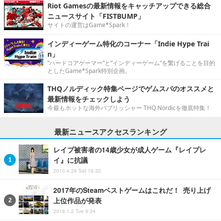
Riot Gamesの最新情報をキャッチアップできる総合
ニュースサイト「FISTBUMP」
サイトの運営はGame*Spark！
インディーゲーム特化のコーナー「Indie Hype Trai
n」
“ハードコアゲーマー”と“インディーゲーム”を繋げることを目的
としたGame*Spark特別企画。
THQノルディック特集ページでゲムスパのオススメと
最新情報をチェックしよう
今最もホットな海外パブリッシャー THQ Nordicを徹底特集！
最新ニュースアクセスランキング
レイプ被害者の14歳少女が成人ゲーム『レイプレ
イ』に抗議
2010.4.24 Sat 16:32
2017年のSteamベストゲームはこれだ！ 売り上げ
上位作品が発表
2018.1.2 Tue 9:34