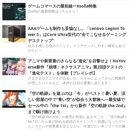
ゲームコマースの最前線ーXsolla特集
Xsollaの最新情報はこちらから！
AAAゲームも制作も妥協なし。「Lenovo Legion To
wer 5」はCore Ultra世代の“全てこなせるゲーミング
デスクトップ”
迫力を感じる強力スペック。メンテナンスしやすい構造もあり
がたい！
アニマや新要素のさらなる“進化”を目撃せよ！HoYov
erse新作『崩壊：ネクサスアニマ』第2回βテストの
「進化テスト」を体験【プレイレポ】
さまざまなアニマとの出会いや、スキルによってさらに戦略性
が増したバトルなど、本作の注目の要素に迫ります！
『空の軌跡』を遊ぶのは「今」がベスト！暑い夏、涼
しい部屋の中で“青い空”が似合う大冒険へ―最安値で
セール中の『the 1st』から新作『空の軌跡 the 2nd』
まで駆け抜けよう
『空の軌跡 the 2nd』の発売が目前に迫る今こそ、『空の軌跡 t
he 1st』から遊び始める絶好のタイミング！ 快適になったゲー
ムシステムや新要素を交えながら、今遊びたい本シリーズの魅