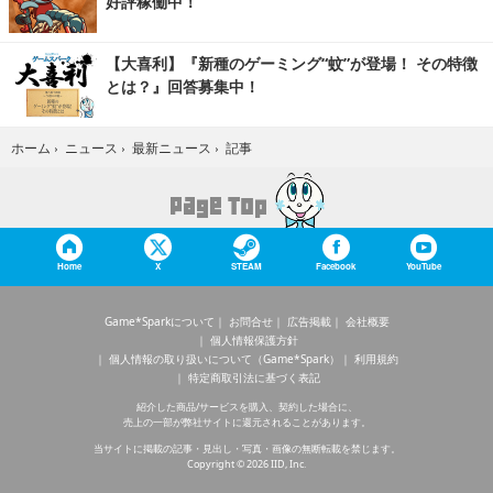
好評稼働中！
【大喜利】『新種のゲーミング“蚊”が登場！ その特徴
とは？』回答募集中！
記事
ホーム
›
ニュース
›
最新ニュース
›
Home
X
STEAM
Facebook
YouTube
Game*Sparkについて
お問合せ
広告掲載
会社概要
個人情報保護方針
個人情報の取り扱いについて（Game*Spark）
利用規約
特定商取引法に基づく表記
紹介した商品/サービスを購入、契約した場合に、
売上の一部が弊社サイトに還元されることがあります。
当サイトに掲載の記事・見出し・写真・画像の無断転載を禁じます。
Copyright © 2026 IID, Inc.