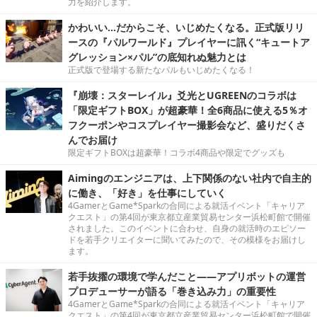
力を紹介します。
かわいい…だからこそ、いじめたくなる。正式版リリ
ースの『パルワールド』プレイヤーに訊く“キュートア
グレッション×パル”の底知れぬ魅力とは
正式版で登場する新たなパルもいじめたくなる！
『崩壊：スターレイル』爻光とUGREENのコラボは
「限定ギフトBOX」が超豪華！全6商品に使える5％オ
フクーポンやコスプレイヤー撮影会など、盛りだくさ
んでお届け
限定ギフトBOXは超豪華！コラボ4商品や限定でグッズも
Aimingのエンジニアは、上下関係のない社内で自主的
に働き、「好き」を仕事にしていく
4GamerとGame*Sparkの合同による就活イベント「キャリア
クエスト」の第4回が東京都立産業貿易センター浜松町館で開催
されました。このイベントに合わせ、自身の就活時のエピソー
ドを若手クリエイターに聞いてみたので、その模様をお届けし
ます。
若手抜擢の環境で学んだこと――アプリボットの運営
プロデューサーが語る「巻き込み力」の重要性
4GamerとGame*Sparkの合同による就活イベント「キャリア
クエスト」の第4回が東京都立産業貿易センター浜松町館で開催