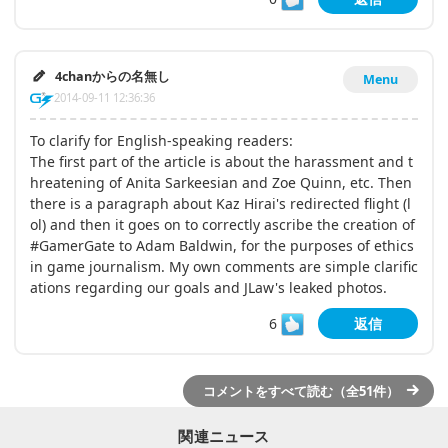
4chanからの名無し
Menu
2014-09-11 12:36:36
To clarify for English-speaking readers:
The first part of the article is about the harassment and t
hreatening of Anita Sarkeesian and Zoe Quinn, etc. Then
there is a paragraph about Kaz Hirai's redirected flight (l
ol) and then it goes on to correctly ascribe the creation of
#GamerGate to Adam Baldwin, for the purposes of ethics
in game journalism. My own comments are simple clarific
ations regarding our goals and JLaw's leaked photos.
6
返信
コメントをすべて読む（全51件）
関連ニュース