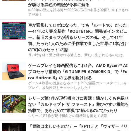
が駆ける異色の戦記が令和に蘇る
約30年の歴史を誇る海外SRPGの不朽の名作が全面リメイクされ
て登場！
車が変形してロボになった、でも『ルート16』だった
―41年ぶり完全新作『ROUTE16R』開発者インタビュ
ー。新旧スタッフが語るシリーズの魂。そして41年
前、たった1人のために手作業で直した世界に1本だけ
の“幻のカセット”の話
長い時を経て受け継がれる過去と、新たに生まれるものとは。
ゲームプレイも録画配信もこれ1台。AMD Ryzen™ AI
プロセッサ搭載の「G TUNE P5-A7G60BK-D」で『Fo
rza Horizon 6』の世界を駆け回る
ゲーム＆制作の拠点となるノートPCで話題のレースタイトルを
プレイ。放熱性能もチェックしました！
シリーズ第1作が現行機向けに復活！懐かしくも色褪せ
ない『カルドセプト ザ ファースト』遊びやすい機能も
搭載で、あらためて“原典”に触れるのにぴったり
シリーズ第1作が現行機向けの新機能を備えて復活！
「冒険は楽しいものだ」 ─『FF11』と『ウィザードリ