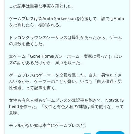
この記事は重要な事実を落とした。
ゲームプレスは皆Anita Sarkeesianを応援して、誰でもAnita
を批判したら、検閲される。
ドラゴンクラウンのソーサレスは爆乳があったから、ゲーム
の点数を低くした。
糞ゲーム「Gone Home(ガン・ホーム＝実家に帰った)」はレ
ズの話があるだけから、満点を取った。
ゲームプレスはゲーマーを全員攻撃した。白人・男性たくさ
んいるから、ゲーマーのことが嫌い。いつも「白人優遇・男
性優遇」って記事を書く。
女性も有色人種もゲームプレスの糞記事を飽きて、NotYourS
heildを作った。「女性と有色人種の問題は盾で使うな」って
意味。
モラルがない奴は本当にゲームプレスだ。