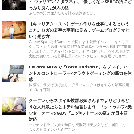
ィ ヴァリアンツ ダフネ』、"優しくないRPG"の沼にど
っぷり沈んだ4人の話
ふたつの沼の住人たちが語る奥深さとは。
【キャリアクエスト】ゲーム作りを仕事にするという
こと。セガの若手の事例に見る，ゲームプログラマと
いう働き方
Game*Sparkと4Gamerの合同による就活イベント「キャリア
クエスト」の第4回が東京都立産業貿易センター浜松町館で開催
されました。このイベントに合わせて取材した、各社の現場で
実際に働いている若手社員へのインタビューをお届けします。
GeForce NOWで『Forza Horizon 6』をプレイ。ハ
ンドルコントローラー×クラウドゲーミングの底力を体
感
体感的にラグはほぼ無し。グラフィックスはもちろん最高設定
でプレイ可能！
クーデレからスタイル抜群お姉さんまでよりどりみど
りな人外娘たちとホテル経営しよう！「クトゥルフ×美
少女」テーマのADV『ヨグ=ソトースの庭』が日本語
対応
ツンデレドラゴン娘や無口な複眼死神美少女など、属性てんこ
もりのヒロインたちがアツい！