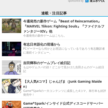
Sponsored by
連載・注目記事
今週発売の新作ゲーム『Beast of Reincarnation』
『MARVEL Tōkon: Fighting Souls』『ファイナルフ
ァンタジーXIV』他
今週発売の新作ゲームはこちら。
有志日本語化の現場から
PCゲーマーなら何かとお世話になっているであろう有志翻訳者
に連続インタビュー。
吉田輝和のゲームプレイ絵日記
もはやゲムスパの顔！どこかで見かけた吉田さんのゲーム絵日
記
【大人気4コマ】じゃんげま（Junk Gaming Maide
n）
Game*Sparkの一大コンテンツに成長した4コマ。単行本も好評
発売中！
Game*Spark/インサイド公式ディスコードサーバー