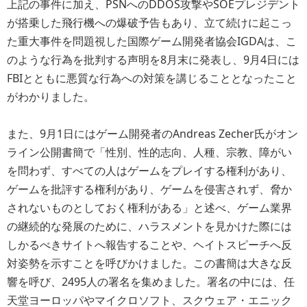
上記の事件に加え、PSNへのDDOS攻撃やSOEプレジデント
が搭乗した飛行機への爆破予告もあり、立て続けに起こっ
た重大事件を問題視した国際ゲーム開発者協会IGDAは、こ
のような行為を批判する声明を8月末に発表し、9月4日には
FBIとともに悪質な行為への対策を講じることとなったこと
がわかりました。
また、9月1日にはゲーム開発者のAndreas Zecher氏がオン
ライン公開書簡で「性別、性的志向、人種、宗教、障がい
を問わず、すべての人はゲームをプレイする権利があり、
ゲームを批評する権利があり、ゲームを侵害されず、脅か
されないものとしておく権利がある」と述べ、ゲーム業界
の継続的な発展のために、ハラスメントを見かけた際には
しかるべきサイトへ報告することや、ヘイトスピーチへ反
対姿勢を示すことを呼びかけました。この書簡は大きな反
響を呼び、2495人の署名を集めました。署名の中には、任
天堂ヨーロッパやマイクロソフト、スクウェア・エニック