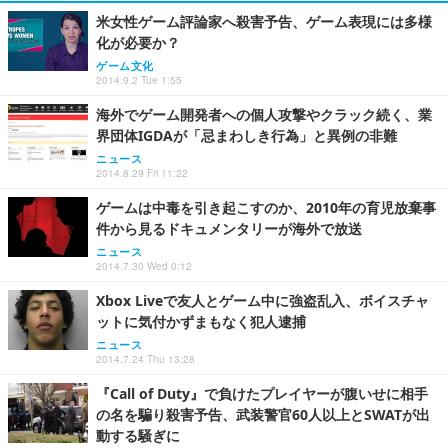
米女性ゲーム評論家へ殺害予告、ゲーム表現には多様
化が必要か？
ゲーム文化
2014.9.2 Tue 1:55
海外でゲーム開発者への個人攻撃やクラック続く、業
界団体IGDAが「忌まわしき行為」と異例の非難
ニュース
2014.8.29 Fri 11:22
ゲームは中毒を引き起こすのか、2010年の育児放棄事
件から見るドキュメンタリーが海外で放送
ニュース
2014.7.30 Wed 0:12
Xbox Liveで友人とゲーム中に強盗乱入、ボイスチャ
ットに気付かずまもなく犯人逮捕
ニュース
2014.7.24 Thu 13:28
『Call of Duty』で負けたプレイヤーが腹いせに相手
の名を騙り殺害予告、武装警官60人以上とSWATが出
動する騒ぎに