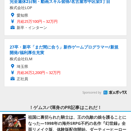
完全週休2日制・動画スキル習得/名古屋市中区栄3丁目
株式会社LOP
愛知県
月給25万100円～32万円
新卒・インターン
27卒・新卒「まだ間に合う」新作ゲームプログラマー/新規
開発/福利厚生充実
株式会社ELM
埼玉県
月給26万2,200円～32万円
正社員
Sponsored by
！ゲムスパ渾身のPR記事はこれだ！
祖国に裏切られた騎士は、王の仇敵の娘を護ることに
なった―1998年の海外SRPG不朽の名作『幻世録』全
面リメイク版、体験版配信開始。ダーティーヒーロー