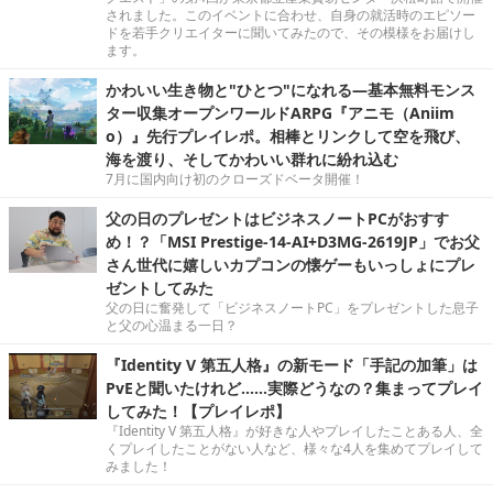
されました。このイベントに合わせ、自身の就活時のエピソー
ドを若手クリエイターに聞いてみたので、その模様をお届けし
ます。
かわいい生き物と"ひとつ"になれる―基本無料モンス
ター収集オープンワールドARPG『アニモ（Aniim
o）』先行プレイレポ。相棒とリンクして空を飛び、
海を渡り、そしてかわいい群れに紛れ込む
7月に国内向け初のクローズドベータ開催！
父の日のプレゼントはビジネスノートPCがおすす
め！？「MSI Prestige-14-AI+D3MG-2619JP」でお父
さん世代に嬉しいカプコンの懐ゲーもいっしょにプレ
ゼントしてみた
父の日に奮発して「ビジネスノートPC」をプレゼントした息子
と父の心温まる一日？
『Identity V 第五人格』の新モード「手記の加筆」は
PvEと聞いたけれど……実際どうなの？集まってプレイ
してみた！【プレイレポ】
『Identity V 第五人格』が好きな人やプレイしたことある人、全
くプレイしたことがない人など、様々な4人を集めてプレイして
みました！