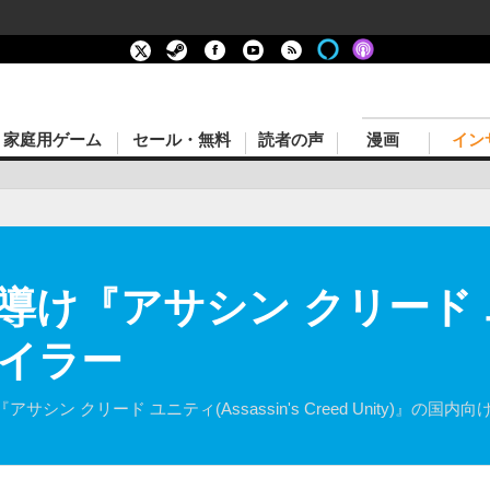
家庭用ゲーム
セール・無料
読者の声
漫画
イン
導け『アサシン クリード
イラー
ン クリード ユニティ(Assassin's Creed Unity)』