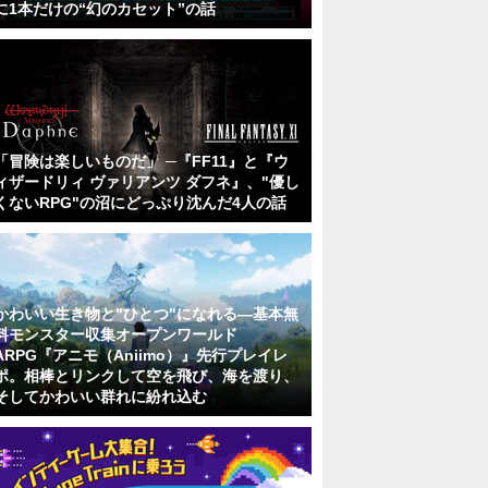
に1本だけの“幻のカセット”の話
「冒険は楽しいものだ」 ─『FF11』と『ウ
ィザードリィ ヴァリアンツ ダフネ』、"優し
くないRPG"の沼にどっぷり沈んだ4人の話
かわいい生き物と"ひとつ"になれる―基本無
料モンスター収集オープンワールド
ARPG『アニモ（Aniimo）』先行プレイレ
ポ。相棒とリンクして空を飛び、海を渡り、
そしてかわいい群れに紛れ込む