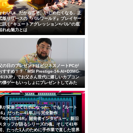
かわいい…だからこそ、いじめたくなる。正
式版リリースの『パルワールド』プレイヤー
に訊く“キュートアグレッション×パル”の底
知れぬ魅力とは
父の日のプレゼントはビジネスノートPCが
おすすめ！？「MSI Prestige-14-AI+D3MG-
2619JP」でお父さん世代に嬉しいカプコン
の懐ゲーもいっしょにプレゼントしてみた
車が変形してロボになった、でも『ルート
16』だった―41年ぶり完全新作
『ROUTE16R』開発者インタビュー。新旧
スタッフが語るシリーズの魂。そして41年
前、たった1人のために手作業で直した世界