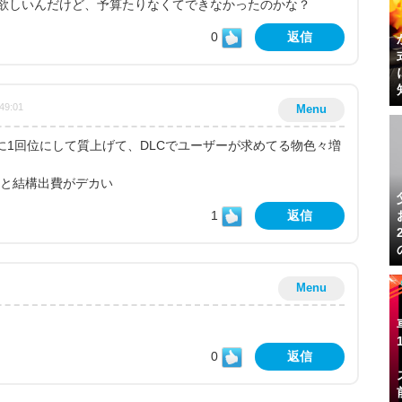
欲しいんだけど、予算たりなくてできなかったのかな？
0
返信
49:01
Menu
年に1回位にして質上げて、DLCでユーザーが求めてる物色々増
だと結構出費がデカい
1
返信
Menu
0
返信