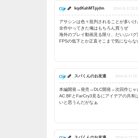
kqdKahMTpjdm
2014-11-17 21:5
アサシンは色々批判されることが多いけ
全作やってきた俺はもちろん買うぜ
海外のプレイ動画見る限り、だいぶバグ
FPSの低下とか正直そこまで気になら
スパくんのお友達
2014-11-17 15:
本編開発→発売→DLC開発→次回作じ
AC:BFとFarCry3見るにアイデア
いと思うんだがなぁ
スパくんのお友達
2014-11-17 13: