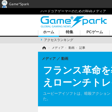
Game*Spark
ハードコアゲーマーのためのWebメディア
ホーム
特集
PCゲーム
アクセスランキング
ホーム
›
メディア
›
動画
›
記事
メディア
動画
フランス革命を
えローンチトレ
ユービーアイソフトは、暗殺アクション『アサシ
た。