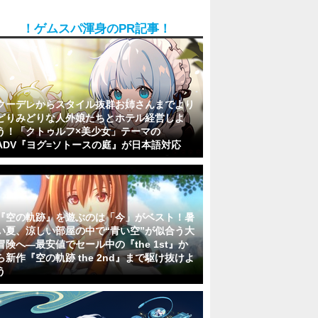
！ゲムスパ渾身のPR記事！
クーデレからスタイル抜群お姉さんまでより
どりみどりな人外娘たちとホテル経営しよ
う！「クトゥルフ×美少女」テーマの
ADV『ヨグ=ソトースの庭』が日本語対応
『空の軌跡』を遊ぶのは「今」がベスト！暑
い夏、涼しい部屋の中で“青い空”が似合う大
冒険へ―最安値でセール中の『the 1st』か
ら新作『空の軌跡 the 2nd』まで駆け抜けよ
う