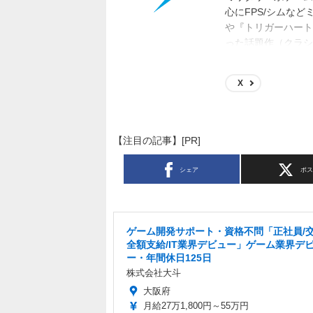
心にFPS/シムな
や『トリガーハート
った話題作（クラシ
作り（ガンプラやス
X
【注目の記事】[PR]
シェア
ポ
ゲーム開発サポート・資格不問「正社員/
全額支給/IT業界デビュー」ゲーム業界デ
ー・年間休日125日
株式会社大斗
大阪府
月給27万1,800円～55万円