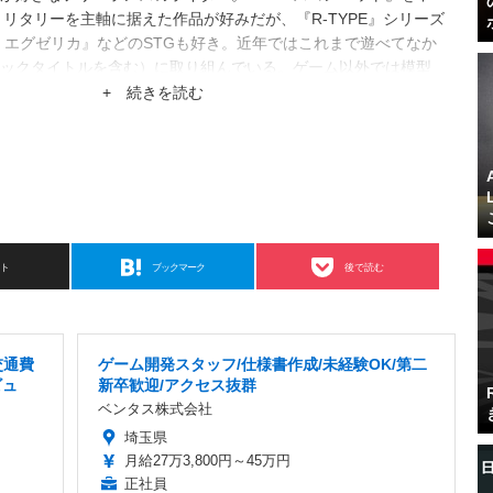
どミリタリーを主軸に据えた作品が好みだが、『R-TYPE』シリーズ
 エグゼリカ』などのSTGも好き。近年ではこれまで遊べてなか
ックタイトルを含む）に取り組んでいる。ゲーム以外では模型
ケモ等を問わない）を趣味の一つとしている。
+ 続きを読む
スト
ブックマーク
後で読む
交通費
ゲーム開発スタッフ/仕様書作成/未経験OK/第二
ビュ
新卒歓迎/アクセス抜群
ベンタス株式会社
埼玉県
月給27万3,800円～45万円
正社員