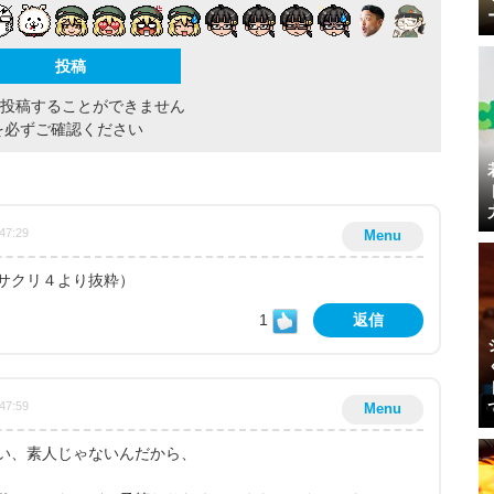
間投稿することができません
を必ずご確認ください
47:29
Menu
サクリ４より抜粋）
1
返信
47:59
Menu
い、素人じゃないんだから、