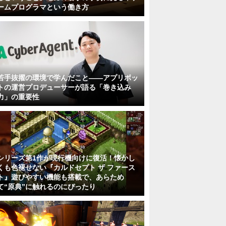
ームプログラマという働き方
若手抜擢の環境で学んだこと――アプリボッ
トの運営プロデューサーが語る「巻き込み
力」の重要性
シリーズ第1作が現行機向けに復活！懐かし
くも色褪せない『カルドセプト ザ ファース
ト』遊びやすい機能も搭載で、あらため
て“原典”に触れるのにぴったり