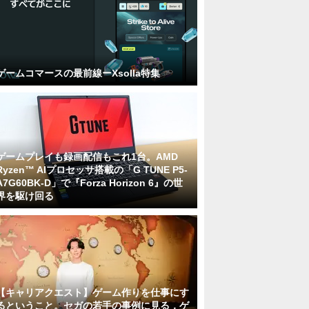
ゲームコマースの最前線ーXsolla特集
ゲームプレイも録画配信もこれ1台。AMD
Ryzen™ AIプロセッサ搭載の「G TUNE P5-
A7G60BK-D」で『Forza Horizon 6』の世
界を駆け回る
【キャリアクエスト】ゲーム作りを仕事にす
るということ。セガの若手の事例に見る，ゲ