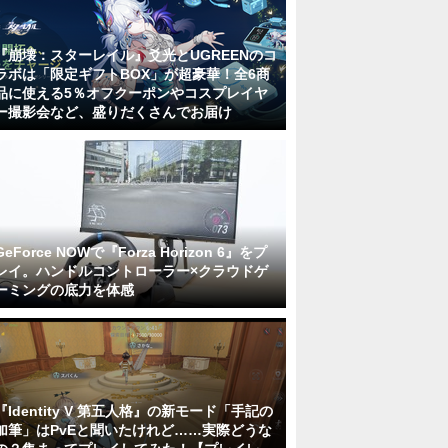
『崩壊：スターレイル』爻光とUGREENのコ
ラボは「限定ギフトBOX」が超豪華！全6商
品に使える5％オフクーポンやコスプレイヤ
ー撮影会など、盛りだくさんでお届け
GeForce NOWで『Forza Horizon 6』をプ
レイ。ハンドルコントローラー×クラウドゲ
ーミングの底力を体感
『Identity V 第五人格』の新モード「手記の
加筆」はPvEと聞いたけれど……実際どうな