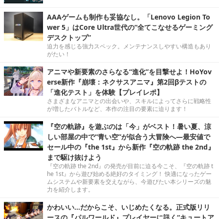
AAAゲームも制作も妥協なし。「Lenovo Legion To
wer 5」はCore Ultra世代の“全てこなせるゲーミング
デスクトップ”
迫力を感じる強力スペック。メンテナンスしやすい構造もあり
がたい！
アニマや新要素のさらなる“進化”を目撃せよ！HoYov
erse新作『崩壊：ネクサスアニマ』第2回βテストの
「進化テスト」を体験【プレイレポ】
さまざまなアニマとの出会いや、スキルによってさらに戦略性
が増したバトルなど、本作の注目の要素に迫ります！
『空の軌跡』を遊ぶのは「今」がベスト！暑い夏、涼
しい部屋の中で“青い空”が似合う大冒険へ―最安値で
セール中の『the 1st』から新作『空の軌跡 the 2nd』
まで駆け抜けよう
『空の軌跡 the 2nd』の発売が目前に迫る今こそ、『空の軌跡 t
he 1st』から遊び始める絶好のタイミング！ 快適になったゲー
ムシステムや新要素を交えながら、今遊びたい本シリーズの魅
力を紹介します。
かわいい…だからこそ、いじめたくなる。正式版リリ
ースの『パルワールド』プレイヤーに訊く“キュートア