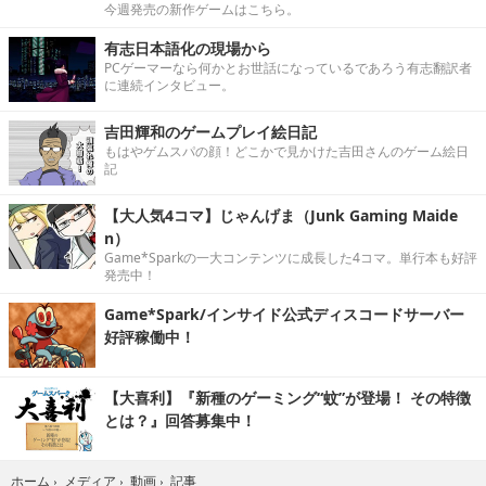
今週発売の新作ゲームはこちら。
有志日本語化の現場から
PCゲーマーなら何かとお世話になっているであろう有志翻訳者
に連続インタビュー。
吉田輝和のゲームプレイ絵日記
もはやゲムスパの顔！どこかで見かけた吉田さんのゲーム絵日
記
【大人気4コマ】じゃんげま（Junk Gaming Maide
n）
Game*Sparkの一大コンテンツに成長した4コマ。単行本も好評
発売中！
Game*Spark/インサイド公式ディスコードサーバー
好評稼働中！
【大喜利】『新種のゲーミング“蚊”が登場！ その特徴
とは？』回答募集中！
記事
ホーム
›
メディア
›
動画
›