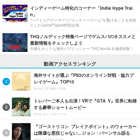
インディーゲーム特化のコーナー「Indie Hype Trai
n」
“ハードコアゲーマー”と“インディーゲーム”を繋げることを目的
としたGame*Spark特別企画。
THQノルディック特集ページでゲムスパのオススメと
最新情報をチェックしよう
今最もホットな海外パブリッシャー THQ Nordicを徹底特集！
動画アクセスランキング
海外サイトが選ぶ『PS3のオンライン対戦・協力プ
レイゲーム』TOP10
2016.7.20 Wed 15:08
トレバーご本人も出演！VRで『GTA V』世界に転移
する豪華ショートムービー
2016.10.11 Tue 11:16
『ゴーストリコン ブレイクポイント』のウォーカー
は陳腐な悪役じゃない…ジョン・バーンサル語る
2019.7.8 Mon 19:23