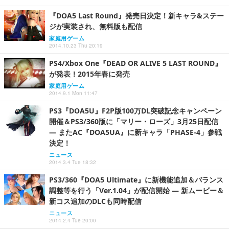
『DOA5 Last Round』発売日決定！新キャラ&ステー
ジが実装され、無料版も配信
家庭用ゲーム
2014.10.23 Thu 20:19
PS4/Xbox One『DEAD OR ALIVE 5 LAST ROUND』
が発表！2015年春に発売
家庭用ゲーム
2014.9.1 Mon 11:47
PS3『DOA5U』F2P版100万DL突破記念キャンペーン
開催＆PS3/360版に「マリー・ローズ」3月25日配信
― またAC『DOA5UA』に新キャラ「PHASE-4」参戦
決定！
ニュース
2014.3.4 Tue 18:32
PS3/360『DOA5 Ultimate』に新機能追加＆バランス
調整等を行う「Ver.1.04」が配信開始 ― 新ムービー＆
新コス追加のDLCも同時配信
ニュース
2014.2.4 Tue 20:00