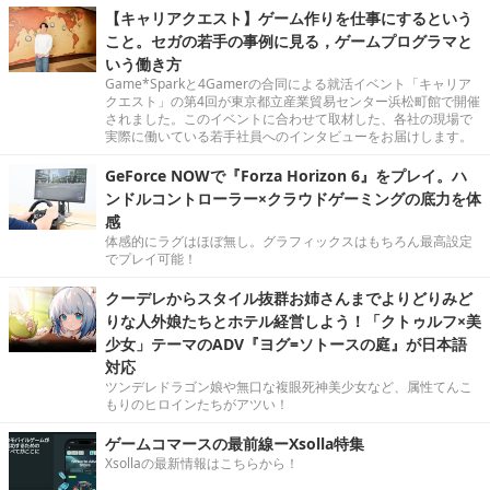
【キャリアクエスト】ゲーム作りを仕事にするという
こと。セガの若手の事例に見る，ゲームプログラマと
いう働き方
Game*Sparkと4Gamerの合同による就活イベント「キャリア
クエスト」の第4回が東京都立産業貿易センター浜松町館で開催
されました。このイベントに合わせて取材した、各社の現場で
実際に働いている若手社員へのインタビューをお届けします。
GeForce NOWで『Forza Horizon 6』をプレイ。ハ
ンドルコントローラー×クラウドゲーミングの底力を体
感
体感的にラグはほぼ無し。グラフィックスはもちろん最高設定
でプレイ可能！
クーデレからスタイル抜群お姉さんまでよりどりみど
りな人外娘たちとホテル経営しよう！「クトゥルフ×美
少女」テーマのADV『ヨグ=ソトースの庭』が日本語
対応
ツンデレドラゴン娘や無口な複眼死神美少女など、属性てんこ
もりのヒロインたちがアツい！
ゲームコマースの最前線ーXsolla特集
Xsollaの最新情報はこちらから！