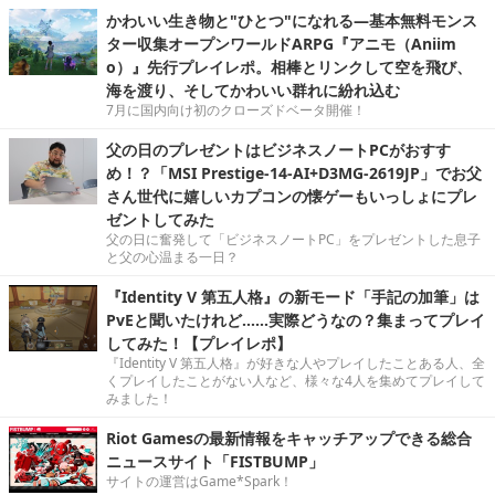
かわいい生き物と"ひとつ"になれる―基本無料モンス
ター収集オープンワールドARPG『アニモ（Aniim
o）』先行プレイレポ。相棒とリンクして空を飛び、
海を渡り、そしてかわいい群れに紛れ込む
7月に国内向け初のクローズドベータ開催！
父の日のプレゼントはビジネスノートPCがおすす
め！？「MSI Prestige-14-AI+D3MG-2619JP」でお父
さん世代に嬉しいカプコンの懐ゲーもいっしょにプレ
ゼントしてみた
父の日に奮発して「ビジネスノートPC」をプレゼントした息子
と父の心温まる一日？
『Identity V 第五人格』の新モード「手記の加筆」は
PvEと聞いたけれど……実際どうなの？集まってプレイ
してみた！【プレイレポ】
『Identity V 第五人格』が好きな人やプレイしたことある人、全
くプレイしたことがない人など、様々な4人を集めてプレイして
みました！
Riot Gamesの最新情報をキャッチアップできる総合
ニュースサイト「FISTBUMP」
サイトの運営はGame*Spark！