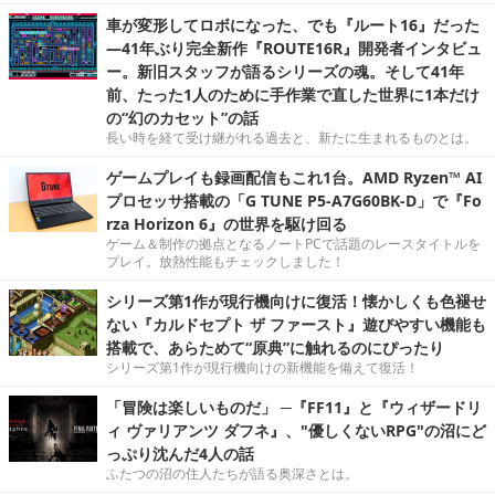
車が変形してロボになった、でも『ルート16』だった
―41年ぶり完全新作『ROUTE16R』開発者インタビュ
ー。新旧スタッフが語るシリーズの魂。そして41年
前、たった1人のために手作業で直した世界に1本だけ
の“幻のカセット”の話
長い時を経て受け継がれる過去と、新たに生まれるものとは。
ゲームプレイも録画配信もこれ1台。AMD Ryzen™ AI
プロセッサ搭載の「G TUNE P5-A7G60BK-D」で『Fo
rza Horizon 6』の世界を駆け回る
ゲーム＆制作の拠点となるノートPCで話題のレースタイトルを
プレイ。放熱性能もチェックしました！
シリーズ第1作が現行機向けに復活！懐かしくも色褪せ
ない『カルドセプト ザ ファースト』遊びやすい機能も
搭載で、あらためて“原典”に触れるのにぴったり
シリーズ第1作が現行機向けの新機能を備えて復活！
「冒険は楽しいものだ」 ─『FF11』と『ウィザードリ
ィ ヴァリアンツ ダフネ』、"優しくないRPG"の沼にど
っぷり沈んだ4人の話
ふたつの沼の住人たちが語る奥深さとは。