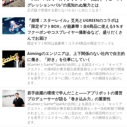
グレッション×パル”の底知れぬ魅力とは
正式版で登場する新たなパルもいじめたくなる！
『崩壊：スターレイル』爻光とUGREENのコラボは
「限定ギフトBOX」が超豪華！全6商品に使える5％オ
フクーポンやコスプレイヤー撮影会など、盛りだくさ
んでお届け
限定ギフトBOXは超豪華！コラボ4商品や限定でグッズも
Aimingのエンジニアは、上下関係のない社内で自主的
に働き、「好き」を仕事にしていく
4GamerとGame*Sparkの合同による就活イベント「キャリア
クエスト」の第4回が東京都立産業貿易センター浜松町館で開催
されました。このイベントに合わせ、自身の就活時のエピソー
ドを若手クリエイターに聞いてみたので、その模様をお届けし
ます。
若手抜擢の環境で学んだこと――アプリボットの運営
プロデューサーが語る「巻き込み力」の重要性
4GamerとGame*Sparkの合同による就活イベント「キャリア
クエスト」の第4回が東京都立産業貿易センター浜松町館で開催
されました。このイベントに合わせ、自身の就活時のエピソー
ドを若手クリエイターに聞いてみたので、その模様をお届けし
ます。