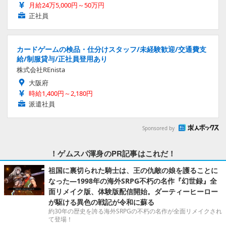
月給24万5,000円～50万円
正社員
カードゲームの検品・仕分けスタッフ/未経験歓迎/交通費支
給/制服貸与/正社員登用あり
株式会社REnista
大阪府
時給1,400円～2,180円
派遣社員
Sponsored by
！ゲムスパ渾身のPR記事はこれだ！
祖国に裏切られた騎士は、王の仇敵の娘を護ることに
なった―1998年の海外SRPG不朽の名作『幻世録』全
面リメイク版、体験版配信開始。ダーティーヒーロー
が駆ける異色の戦記が令和に蘇る
約30年の歴史を誇る海外SRPGの不朽の名作が全面リメイクされ
て登場！