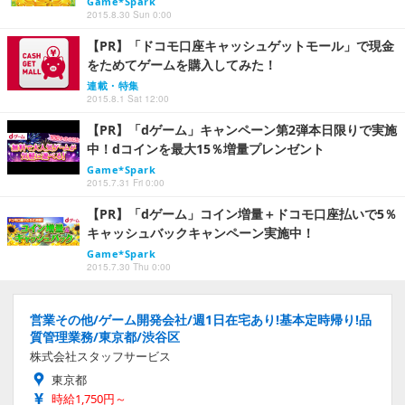
Game*Spark
2015.8.30 Sun 0:00
【PR】「ドコモ口座キャッシュゲットモール」で現金
をためてゲームを購入してみた！
連載・特集
2015.8.1 Sat 12:00
【PR】「dゲーム」キャンペーン第2弾本日限りで実施
中！dコインを最大15％増量プレンゼント
Game*Spark
2015.7.31 Fri 0:00
【PR】「dゲーム」コイン増量＋ドコモ口座払いで5％
キャッシュバックキャンペーン実施中！
Game*Spark
2015.7.30 Thu 0:00
営業その他/ゲーム開発会社/週1日在宅あり!基本定時帰り!品
質管理業務/東京都/渋谷区
株式会社スタッフサービス
東京都
時給1,750円～