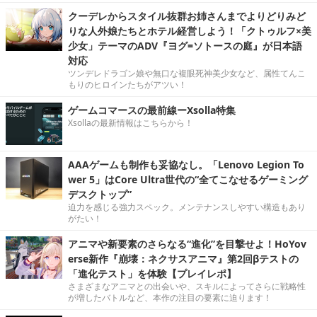
クーデレからスタイル抜群お姉さんまでよりどりみど
りな人外娘たちとホテル経営しよう！「クトゥルフ×美
少女」テーマのADV『ヨグ=ソトースの庭』が日本語
対応
ツンデレドラゴン娘や無口な複眼死神美少女など、属性てんこ
もりのヒロインたちがアツい！
ゲームコマースの最前線ーXsolla特集
Xsollaの最新情報はこちらから！
AAAゲームも制作も妥協なし。「Lenovo Legion To
wer 5」はCore Ultra世代の“全てこなせるゲーミング
デスクトップ”
迫力を感じる強力スペック。メンテナンスしやすい構造もあり
がたい！
アニマや新要素のさらなる“進化”を目撃せよ！HoYov
erse新作『崩壊：ネクサスアニマ』第2回βテストの
「進化テスト」を体験【プレイレポ】
さまざまなアニマとの出会いや、スキルによってさらに戦略性
が増したバトルなど、本作の注目の要素に迫ります！