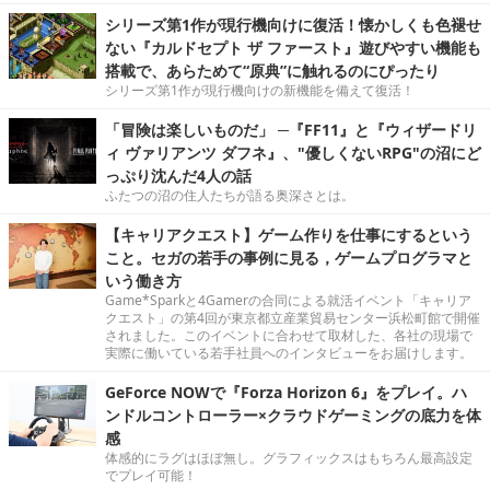
シリーズ第1作が現行機向けに復活！懐かしくも色褪せ
ない『カルドセプト ザ ファースト』遊びやすい機能も
搭載で、あらためて“原典”に触れるのにぴったり
シリーズ第1作が現行機向けの新機能を備えて復活！
「冒険は楽しいものだ」 ─『FF11』と『ウィザードリ
ィ ヴァリアンツ ダフネ』、"優しくないRPG"の沼にど
っぷり沈んだ4人の話
ふたつの沼の住人たちが語る奥深さとは。
【キャリアクエスト】ゲーム作りを仕事にするという
こと。セガの若手の事例に見る，ゲームプログラマと
いう働き方
Game*Sparkと4Gamerの合同による就活イベント「キャリア
クエスト」の第4回が東京都立産業貿易センター浜松町館で開催
されました。このイベントに合わせて取材した、各社の現場で
実際に働いている若手社員へのインタビューをお届けします。
GeForce NOWで『Forza Horizon 6』をプレイ。ハ
ンドルコントローラー×クラウドゲーミングの底力を体
感
体感的にラグはほぼ無し。グラフィックスはもちろん最高設定
でプレイ可能！