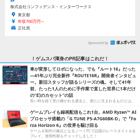
株式会社コンフィデンス・インターワークス
東京都
年収700万円～
正社員
Sponsored by
！ゲムスパ渾身のPR記事はこれだ！
車が変形してロボになった、でも『ルート16』だった
―41年ぶり完全新作『ROUTE16R』開発者インタビュ
ー。新旧スタッフが語るシリーズの魂。そして41年
前、たった1人のために手作業で直した世界に1本だけ
の“幻のカセット”の話
長い時を経て受け継がれる過去と、新たに生まれるものとは。
ゲームプレイも録画配信もこれ1台。AMD Ryzen™ AI
プロセッサ搭載の「G TUNE P5-A7G60BK-D」で『Fo
rza Horizon 6』の世界を駆け回る
ゲーム＆制作の拠点となるノートPCで話題のレースタイトルを
プレイ。放熱性能もチェックしました！