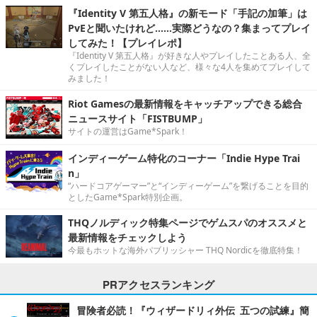
『Identity V 第五人格』の新モード「手記の加筆」は
PvEと聞いたけれど……実際どうなの？集まってプレイ
してみた！【プレイレポ】
『Identity V 第五人格』が好きな人やプレイしたことある人、全
くプレイしたことがない人など、様々な4人を集めてプレイして
みました！
Riot Gamesの最新情報をキャッチアップできる総合
ニュースサイト「FISTBUMP」
サイトの運営はGame*Spark！
インディーゲーム特化のコーナー「Indie Hype Trai
n」
“ハードコアゲーマー”と“インディーゲーム”を繋げることを目的
としたGame*Spark特別企画。
THQノルディック特集ページでゲムスパのオススメと
最新情報をチェックしよう
今最もホットな海外パブリッシャー THQ Nordicを徹底特集！
PRアクセスランキング
冒険者必読！『ウィザードリィ外伝 五つの試練』簡