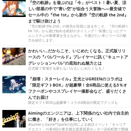
『空の軌跡』を遊ぶのは「今」がベスト！暑い夏、涼
しい部屋の中で“青い空”が似合う大冒険へ―最安値で
セール中の『the 1st』から新作『空の軌跡 the 2nd』
まで駆け抜けよう
『空の軌跡 the 2nd』の発売が目前に迫る今こそ、『空の軌跡 t
he 1st』から遊び始める絶好のタイミング！ 快適になったゲー
ムシステムや新要素を交えながら、今遊びたい本シリーズの魅
力を紹介します。
かわいい…だからこそ、いじめたくなる。正式版リリ
ースの『パルワールド』プレイヤーに訊く“キュートア
グレッション×パル”の底知れぬ魅力とは
正式版で登場する新たなパルもいじめたくなる！
『崩壊：スターレイル』爻光とUGREENのコラボは
「限定ギフトBOX」が超豪華！全6商品に使える5％オ
フクーポンやコスプレイヤー撮影会など、盛りだくさ
んでお届け
限定ギフトBOXは超豪華！コラボ4商品や限定でグッズも
Aimingのエンジニアは、上下関係のない社内で自主的
に働き、「好き」を仕事にしていく
4GamerとGame*Sparkの合同による就活イベント「キャリア
クエスト」の第4回が東京都立産業貿易センター浜松町館で開催