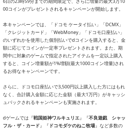
6日の23時59分までの期間限定で、さらに増量の最大3万10
00コインがプレゼントされるキャンペーンが開始します。
本キャンペーンでは、「ドコモ ケータイ払い」「DCMX」
「クレジットカード」「WebMoney」「ドコモ口座払い」
のいずれかを使用した個別払いでdコインを購入すると、金
額に応じてコインが一定率プレゼントされます。また、期
間中に対象のゲームで指定されたアイテムを一定以上購入
すると、コイン増量額が1%増額(最大1000コイン増量)され
るお得なキャンペーンです。
さらに、ドコモ口座払いで3,500円以上購入した方にはもれ
なく、合計購入金額に応じた金額（最大1万円）がキャッシ
ュバックされるキャンペーンも実施されます。
dゲームでは『
戦国姫神ワルキュリエ
』『
不良遊戯 シャッ
フル・ザ・カード
』『
ドコモダケのねこ牧場
』など多数の