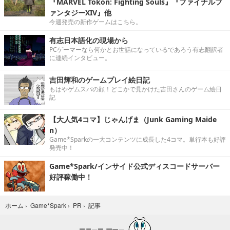
『MARVEL Tōkon: Fighting Souls』『ファイナルフ
ァンタジーXIV』他
今週発売の新作ゲームはこちら。
有志日本語化の現場から
PCゲーマーなら何かとお世話になっているであろう有志翻訳者
に連続インタビュー。
吉田輝和のゲームプレイ絵日記
もはやゲムスパの顔！どこかで見かけた吉田さんのゲーム絵日
記
【大人気4コマ】じゃんげま（Junk Gaming Maide
n）
Game*Sparkの一大コンテンツに成長した4コマ。単行本も好評
発売中！
Game*Spark/インサイド公式ディスコードサーバー
好評稼働中！
記事
ホーム
›
Game*Spark
›
PR
›