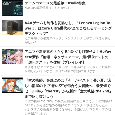
ゲームコマースの最前線ーXsolla特集
Xsollaの最新情報はこちらから！
AAAゲームも制作も妥協なし。「Lenovo Legion To
wer 5」はCore Ultra世代の“全てこなせるゲーミング
デスクトップ”
迫力を感じる強力スペック。メンテナンスしやすい構造もあり
がたい！
アニマや新要素のさらなる“進化”を目撃せよ！HoYov
erse新作『崩壊：ネクサスアニマ』第2回βテストの
「進化テスト」を体験【プレイレポ】
さまざまなアニマとの出会いや、スキルによってさらに戦略性
が増したバトルなど、本作の注目の要素に迫ります！
『空の軌跡』を遊ぶのは「今」がベスト！暑い夏、涼
しい部屋の中で“青い空”が似合う大冒険へ―最安値で
セール中の『the 1st』から新作『空の軌跡 the 2nd』
まで駆け抜けよう
『空の軌跡 the 2nd』の発売が目前に迫る今こそ、『空の軌跡 t
he 1st』から遊び始める絶好のタイミング！ 快適になったゲー
ムシステムや新要素を交えながら、今遊びたい本シリーズの魅
力を紹介します。