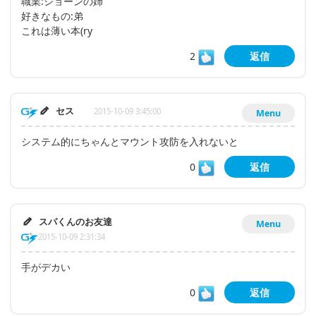
職業:ショーンの姉
好きなもの:弟
これは薄い本(ry
2
返信
セス
2015-10-09 3:45:00
Menu
システム的にちゃんとマウント攻防を入れないと
0
返信
スパくんのお友達
Menu
2015-10-09 2:31:34
手がデカい
0
返信