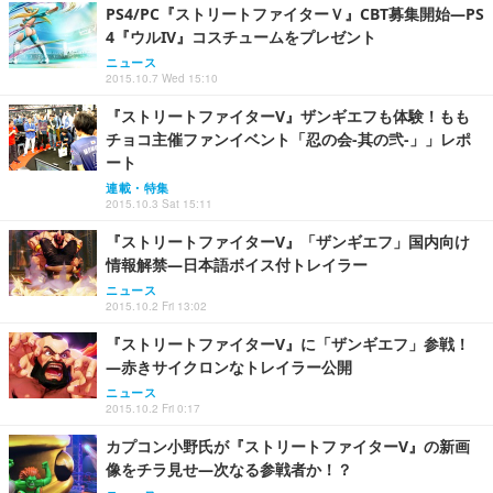
PS4/PC『ストリートファイターＶ』CBT募集開始―PS
4『ウルIV』コスチュームをプレゼント
ニュース
2015.10.7 Wed 15:10
『ストリートファイターV』ザンギエフも体験！もも
チョコ主催ファンイベント「忍の会-其の弐-」」レポ
ート
連載・特集
2015.10.3 Sat 15:11
『ストリートファイターV』「ザンギエフ」国内向け
情報解禁―日本語ボイス付トレイラー
ニュース
2015.10.2 Fri 13:02
『ストリートファイターV』に「ザンギエフ」参戦！
―赤きサイクロンなトレイラー公開
ニュース
2015.10.2 Fri 0:17
カプコン小野氏が『ストリートファイターV』の新画
像をチラ見せ―次なる参戦者か！？