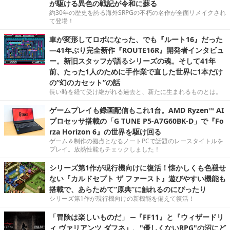
が駆ける異色の戦記が令和に蘇る
約30年の歴史を誇る海外SRPGの不朽の名作が全面リメイクされ
て登場！
車が変形してロボになった、でも『ルート16』だった
―41年ぶり完全新作『ROUTE16R』開発者インタビュ
ー。新旧スタッフが語るシリーズの魂。そして41年
前、たった1人のために手作業で直した世界に1本だけ
の“幻のカセット”の話
長い時を経て受け継がれる過去と、新たに生まれるものとは。
ゲームプレイも録画配信もこれ1台。AMD Ryzen™ AI
プロセッサ搭載の「G TUNE P5-A7G60BK-D」で『Fo
rza Horizon 6』の世界を駆け回る
ゲーム＆制作の拠点となるノートPCで話題のレースタイトルを
プレイ。放熱性能もチェックしました！
シリーズ第1作が現行機向けに復活！懐かしくも色褪せ
ない『カルドセプト ザ ファースト』遊びやすい機能も
搭載で、あらためて“原典”に触れるのにぴったり
シリーズ第1作が現行機向けの新機能を備えて復活！
「冒険は楽しいものだ」 ─『FF11』と『ウィザードリ
ィ ヴァリアンツ ダフネ』、"優しくないRPG"の沼にど