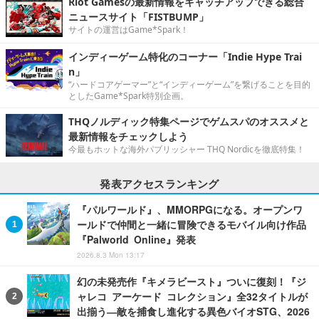
Riot Gamesの最新情報をキャッチアップできる総合
ニュースサイト「FISTBUMP」
サイトの運営はGame*Spark！
インディーゲーム特化のコーナー「Indie Hype Trai
n」
“ハードコアゲーマー”と“インディーゲーム”を繋げることを目的
としたGame*Spark特別企画。
THQノルディック特集ページでゲムスパのオススメと
最新情報をチェックしよう
今最もホットな海外パブリッシャー THQ Nordicを徹底特集！
発表アクセスランキング
『パルワールド』、MMORPGになる。オープンワ
ールドで仲間と一緒に冒険できるモバイル向け作品
『Palworld Online』発表
2026.8.3 Mon 13:17
幻の未発売作『キメラビースト』ついに復刻！『ジ
ャレコ アーケード コレクション』全32タイトルが
出揃う―敵を捕食し進化する異色バイオSTG、2026