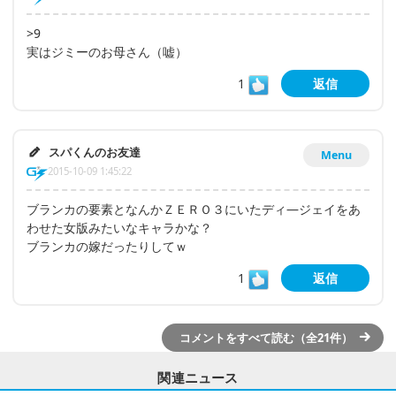
>9
実はジミーのお母さん（嘘）
1
返信
スパくんのお友達
Menu
2015-10-09 1:45:22
ブランカの要素となんかＺＥＲＯ３にいたディ―ジェイをあ
わせた女版みたいなキャラかな？
ブランカの嫁だったりしてｗ
1
返信
コメントをすべて読む（全21件）
関連ニュース