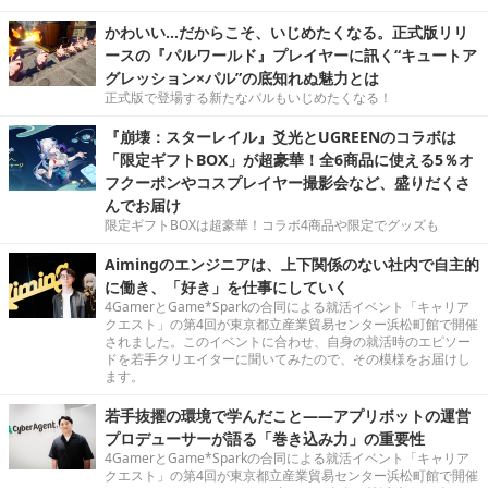
かわいい…だからこそ、いじめたくなる。正式版リリ
ースの『パルワールド』プレイヤーに訊く“キュートア
グレッション×パル”の底知れぬ魅力とは
正式版で登場する新たなパルもいじめたくなる！
『崩壊：スターレイル』爻光とUGREENのコラボは
「限定ギフトBOX」が超豪華！全6商品に使える5％オ
フクーポンやコスプレイヤー撮影会など、盛りだくさ
んでお届け
限定ギフトBOXは超豪華！コラボ4商品や限定でグッズも
Aimingのエンジニアは、上下関係のない社内で自主的
に働き、「好き」を仕事にしていく
4GamerとGame*Sparkの合同による就活イベント「キャリア
クエスト」の第4回が東京都立産業貿易センター浜松町館で開催
されました。このイベントに合わせ、自身の就活時のエピソー
ドを若手クリエイターに聞いてみたので、その模様をお届けし
ます。
若手抜擢の環境で学んだこと――アプリボットの運営
プロデューサーが語る「巻き込み力」の重要性
4GamerとGame*Sparkの合同による就活イベント「キャリア
クエスト」の第4回が東京都立産業貿易センター浜松町館で開催