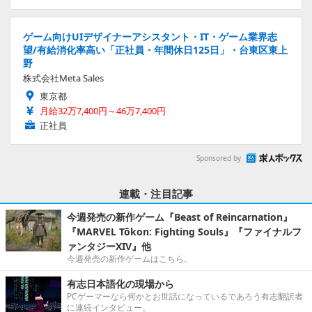
ゲーム向けUIデザイナーアシスタント・IT・ゲーム業界志
望/有給消化率高い「正社員・年間休日125日」・台東区東上
野
株式会社Meta Sales
東京都
月給32万7,400円～46万7,400円
正社員
Sponsored by
連載・注目記事
今週発売の新作ゲーム『Beast of Reincarnation』
『MARVEL Tōkon: Fighting Souls』『ファイナルフ
ァンタジーXIV』他
今週発売の新作ゲームはこちら。
有志日本語化の現場から
PCゲーマーなら何かとお世話になっているであろう有志翻訳者
に連続インタビュー。