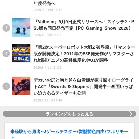
年度発売へ
2026.8.6 Thu 19:17
『Valheim』9月9日正式リリースへ！スイッチ2・P
S5版も同日発売予定【PC Gaming Show 2026】
2026.6.8 Mon 6:01
『第2次スーパーロボット大戦Z 破界篇』リマスター
版が開発決定！2011年のPSP発売作がリマスターさ
れ戦闘アニメの高解像度化やUIが調整
2026.8.1 Sat 21:32
デカいお尻と胸と斧を白雪姫が振り回すローグライ
トACT『Swords & Slippers』開発中―画面いっぱ
い迫力あるティザーも公開
2025.3.21 Fri 23:40
ランキングをもっと見る
未経験から勇者へ!ゲームテスター/髪型髪色自由/フルリモー
ト