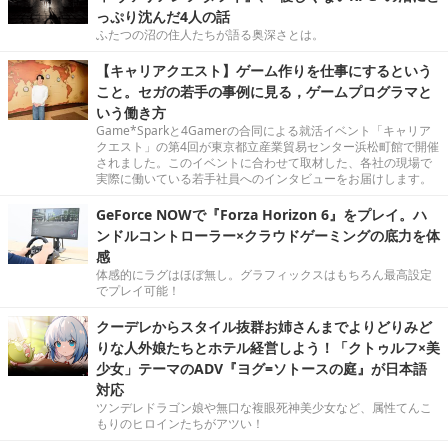
っぷり沈んだ4人の話
ふたつの沼の住人たちが語る奥深さとは。
【キャリアクエスト】ゲーム作りを仕事にするという
こと。セガの若手の事例に見る，ゲームプログラマと
いう働き方
Game*Sparkと4Gamerの合同による就活イベント「キャリア
クエスト」の第4回が東京都立産業貿易センター浜松町館で開催
されました。このイベントに合わせて取材した、各社の現場で
実際に働いている若手社員へのインタビューをお届けします。
GeForce NOWで『Forza Horizon 6』をプレイ。ハ
ンドルコントローラー×クラウドゲーミングの底力を体
感
体感的にラグはほぼ無し。グラフィックスはもちろん最高設定
でプレイ可能！
クーデレからスタイル抜群お姉さんまでよりどりみど
りな人外娘たちとホテル経営しよう！「クトゥルフ×美
少女」テーマのADV『ヨグ=ソトースの庭』が日本語
対応
ツンデレドラゴン娘や無口な複眼死神美少女など、属性てんこ
もりのヒロインたちがアツい！