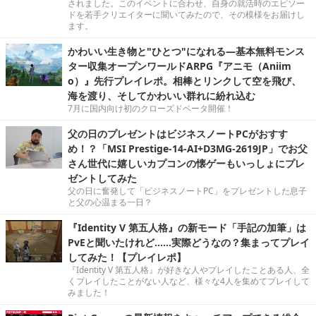
されました。このイベントに合わせ、自身の就活時のエピソー
ドを若手クリエイターに聞いてみたので、その模様をお届けし
ます。
かわいい生き物と"ひとつ"になれる―基本無料モンス
ター収集オープンワールドARPG『アニモ（Aniim
o）』先行プレイレポ。相棒とリンクして空を飛び、
海を渡り、そしてかわいい群れに紛れ込む
7月に国内向け初のクローズドベータ開催！
父の日のプレゼントはビジネスノートPCがおすす
め！？「MSI Prestige-14-AI+D3MG-2619JP」でお父
さん世代に嬉しいカプコンの懐ゲーもいっしょにプレ
ゼントしてみた
父の日に奮発して「ビジネスノートPC」をプレゼントした息子
と父の心温まる一日？
『Identity V 第五人格』の新モード「手記の加筆」は
PvEと聞いたけれど……実際どうなの？集まってプレイ
してみた！【プレイレポ】
『Identity V 第五人格』が好きな人やプレイしたことある人、全
くプレイしたことがない人など、様々な4人を集めてプレイして
みました！