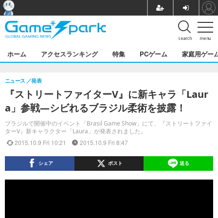
search
menu
ホーム
アクセスランキング
特集
PCゲーム
家庭用ゲー
ニュース
発表
『ストリートファイターV』に新キャラ「Laur
a」参戦―シビれるブラジル柔術を披露！
ブラジルで開催中のイベント「Brasil Game Show」にて、『ストリートファイ
ターV』新キャラクター「Laura」が発表されました。
2015.10.9 Fri 10:21
2015.10.9 Fri 8:47
シェア
ポスト
送る