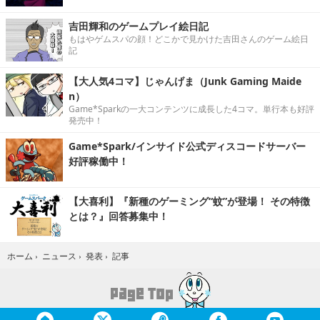
吉田輝和のゲームプレイ絵日記
もはやゲムスパの顔！どこかで見かけた吉田さんのゲーム絵日
記
【大人気4コマ】じゃんげま（Junk Gaming Maide
n）
Game*Sparkの一大コンテンツに成長した4コマ。単行本も好評
発売中！
Game*Spark/インサイド公式ディスコードサーバー
好評稼働中！
【大喜利】『新種のゲーミング“蚊”が登場！ その特徴
とは？』回答募集中！
記事
ホーム
›
ニュース
›
発表
›