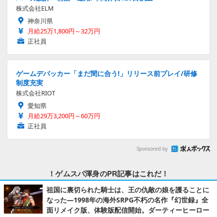
株式会社ELM
神奈川県
月給25万1,800円～32万円
正社員
ゲームデバッカー「まだ間に合う!」リリース前プレイ/研修
制度充実
株式会社RIOT
愛知県
月給29万3,200円～60万円
正社員
Sponsored by
！ゲムスパ渾身のPR記事はこれだ！
祖国に裏切られた騎士は、王の仇敵の娘を護ることに
なった―1998年の海外SRPG不朽の名作『幻世録』全
面リメイク版、体験版配信開始。ダーティーヒーロー