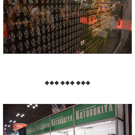
◆◆◆ ◆◆◆ ◆◆◆