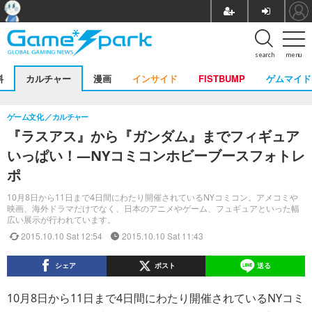
search
menu
料
カルチャー
漫画
インサイド
FISTBUMP
ゲムマイド
ゲーム文化
カルチャー
『ラスアス』から『ガンダム』までフィギュア
いっぱい！―NYコミコンホビーブースフォトレ
ポ
10月8日から11日まで4日間にわたり開催されているNYコミコン。アメコミや
映画、海外ドラマだけでなく、日本のアニメやゲーム、フュギュアといった幅
広い展示が行われています。
2015.10.10 Sat 12:54
2015.10.10 Sat 11:43
シェア
ポスト
送る
10月8日から11日まで4日間にわたり開催されているNYコミ