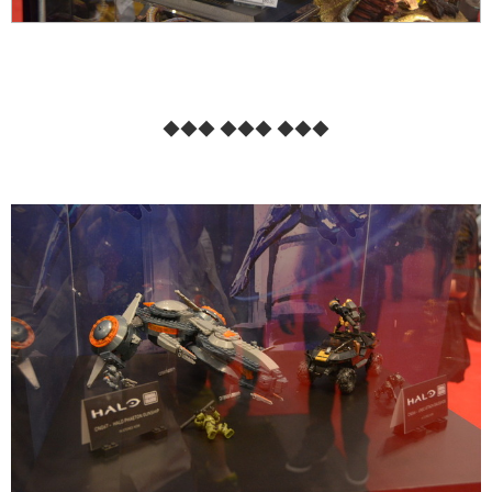
◆◆◆ ◆◆◆ ◆◆◆