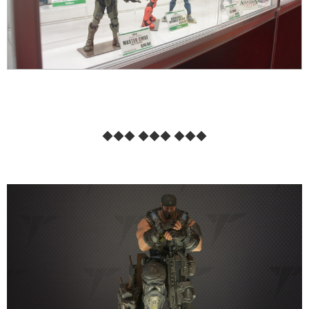
◆◆◆ ◆◆◆ ◆◆◆