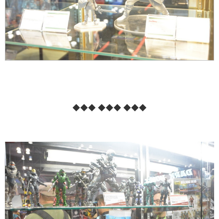
◆◆◆ ◆◆◆ ◆◆◆