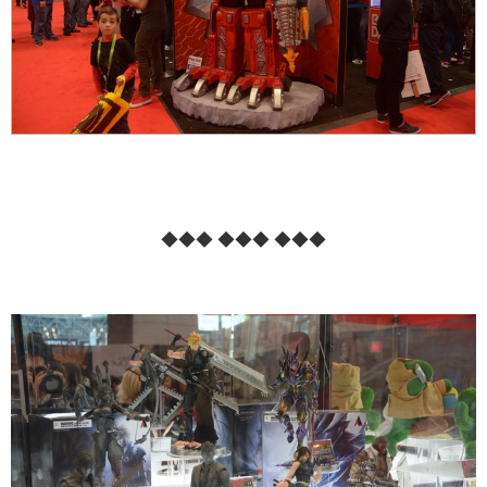
◆◆◆ ◆◆◆ ◆◆◆