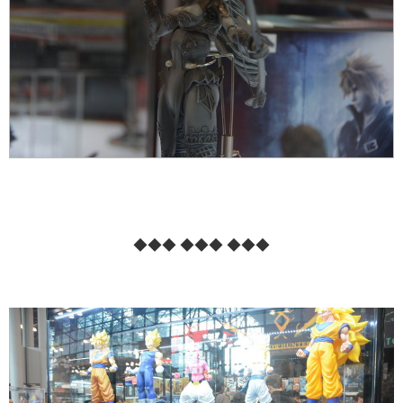
◆◆◆ ◆◆◆ ◆◆◆