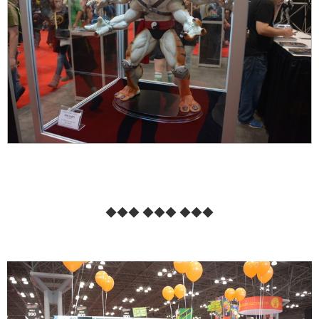
◆◆◆ ◆◆◆ ◆◆◆