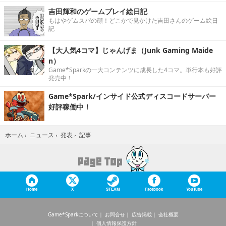
吉田輝和のゲームプレイ絵日記
もはやゲムスパの顔！どこかで見かけた吉田さんのゲーム絵日
記
【大人気4コマ】じゃんげま（Junk Gaming Maide
n）
Game*Sparkの一大コンテンツに成長した4コマ。単行本も好評
発売中！
Game*Spark/インサイド公式ディスコードサーバー
好評稼働中！
記事
ホーム
›
ニュース
›
発表
›
Home
X
STEAM
Facebook
YouTube
Game*Sparkについて
お問合せ
広告掲載
会社概要
個人情報保護方針