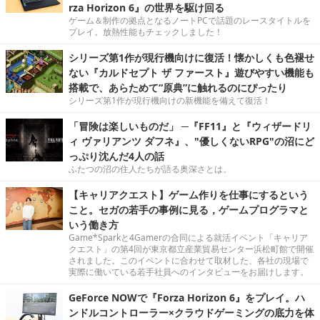
rza Horizon 6』の世界を駆け回る
ゲーム＆制作の拠点となるノートPCで話題のレースタイトルを
プレイ。放熱性能もチェックしました！
シリーズ第1作が現行機向けに復活！懐かしくも色褪せ
ない『カルドセプト ザ ファースト』遊びやすい機能も
搭載で、あらためて“原典”に触れるのにぴったり
シリーズ第1作が現行機向けの新機能を備えて復活！
「冒険は楽しいものだ」 ─『FF11』と『ウィザードリ
ィ ヴァリアンツ ダフネ』、"優しくないRPG"の沼にど
っぷり沈んだ4人の話
ふたつの沼の住人たちが語る奥深さとは。
【キャリアクエスト】ゲーム作りを仕事にするという
こと。セガの若手の事例に見る，ゲームプログラマと
いう働き方
Game*Sparkと4Gamerの合同による就活イベント「キャリア
クエスト」の第4回が東京都立産業貿易センター浜松町館で開催
されました。このイベントに合わせて取材した、各社の現場で
実際に働いている若手社員へのインタビューをお届けします。
GeForce NOWで『Forza Horizon 6』をプレイ。ハ
ンドルコントローラー×クラウドゲーミングの底力を体