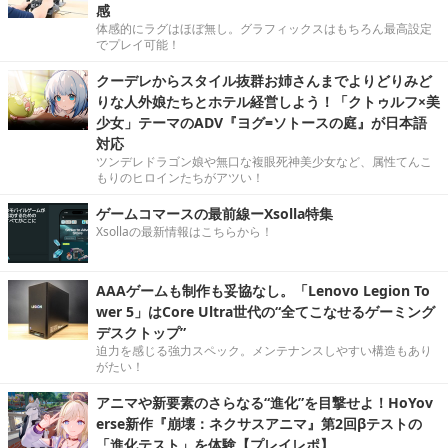
感
体感的にラグはほぼ無し。グラフィックスはもちろん最高設定
でプレイ可能！
クーデレからスタイル抜群お姉さんまでよりどりみど
りな人外娘たちとホテル経営しよう！「クトゥルフ×美
少女」テーマのADV『ヨグ=ソトースの庭』が日本語
対応
ツンデレドラゴン娘や無口な複眼死神美少女など、属性てんこ
もりのヒロインたちがアツい！
ゲームコマースの最前線ーXsolla特集
Xsollaの最新情報はこちらから！
AAAゲームも制作も妥協なし。「Lenovo Legion To
wer 5」はCore Ultra世代の“全てこなせるゲーミング
デスクトップ”
迫力を感じる強力スペック。メンテナンスしやすい構造もあり
がたい！
アニマや新要素のさらなる“進化”を目撃せよ！HoYov
erse新作『崩壊：ネクサスアニマ』第2回βテストの
「進化テスト」を体験【プレイレポ】