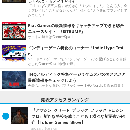
してみた！【プレイレポ】
『Identity V 第五人格』が好きな人やプレイしたことある人、全
くプレイしたことがない人など、様々な4人を集めてプレイして
みました！
Riot Gamesの最新情報をキャッチアップできる総合
ニュースサイト「FISTBUMP」
サイトの運営はGame*Spark！
インディーゲーム特化のコーナー「Indie Hype Trai
n」
“ハードコアゲーマー”と“インディーゲーム”を繋げることを目的
としたGame*Spark特別企画。
THQノルディック特集ページでゲムスパのオススメと
最新情報をチェックしよう
今最もホットな海外パブリッシャー THQ Nordicを徹底特集！
発表アクセスランキング
『アサシン クリード ブラック フラッグ RE:シン
クロ』新たな将校を雇うことも！様々な新要素が紹
介【Future Games Show】
2026.6.7 Sun 5:06