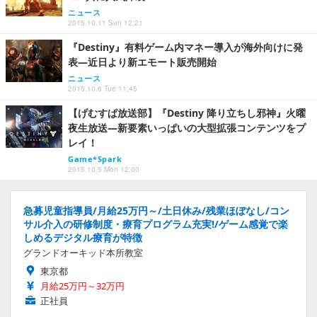
ニュース
2015.10.11 Sun 12:21
『Destiny』有料ゲーム内マネー導入が海外向けに発
表―近日より新エモート販売開始
ニュース
2015.10.6 Tue 11:45
【げむすぱ放送部】『Destiny 降り立ちし邪神』火曜
夜生放送―新要素いっぱいの大型拡張コンテンツをプ
レイ！
Game*Spark
2015.10.5 Mon 12:00
急募児童指導員/月給25万円～/土日休み/残業ほぼなし/コン
サル介入の研修制度・療育プログラム充実!/ゲーム感覚で楽
しめるデジタル療育が特徴
グランドオーキッド本所教室
東京都
月給25万円～32万円
正社員