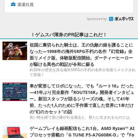
派遣社員
Sponsored by
！ゲムスパ渾身のPR記事はこれだ！
祖国に裏切られた騎士は、王の仇敵の娘を護ることに
なった―1998年の海外SRPG不朽の名作『幻世録』全
面リメイク版、体験版配信開始。ダーティーヒーロー
が駆ける異色の戦記が令和に蘇る
約30年の歴史を誇る海外SRPGの不朽の名作が全面リメイクされ
て登場！
車が変形してロボになった、でも『ルート16』だった
―41年ぶり完全新作『ROUTE16R』開発者インタビュ
ー。新旧スタッフが語るシリーズの魂。そして41年
前、たった1人のために手作業で直した世界に1本だけ
の“幻のカセット”の話
長い時を経て受け継がれる過去と、新たに生まれるものとは。
ゲームプレイも録画配信もこれ1台。AMD Ryzen™ AI
プロセッサ搭載の「G TUNE P5-A7G60BK-D」で『Fo