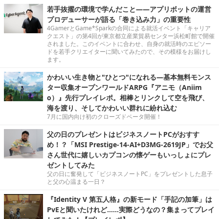
若手抜擢の環境で学んだこと――アプリボットの運営
プロデューサーが語る「巻き込み力」の重要性
4GamerとGame*Sparkの合同による就活イベント「キャリア
クエスト」の第4回が東京都立産業貿易センター浜松町館で開催
されました。このイベントに合わせ、自身の就活時のエピソー
ドを若手クリエイターに聞いてみたので、その模様をお届けし
ます。
かわいい生き物と"ひとつ"になれる―基本無料モンス
ター収集オープンワールドARPG『アニモ（Aniim
o）』先行プレイレポ。相棒とリンクして空を飛び、
海を渡り、そしてかわいい群れに紛れ込む
7月に国内向け初のクローズドベータ開催！
父の日のプレゼントはビジネスノートPCがおすす
め！？「MSI Prestige-14-AI+D3MG-2619JP」でお父
さん世代に嬉しいカプコンの懐ゲーもいっしょにプレ
ゼントしてみた
父の日に奮発して「ビジネスノートPC」をプレゼントした息子
と父の心温まる一日？
『Identity V 第五人格』の新モード「手記の加筆」は
PvEと聞いたけれど……実際どうなの？集まってプレイ