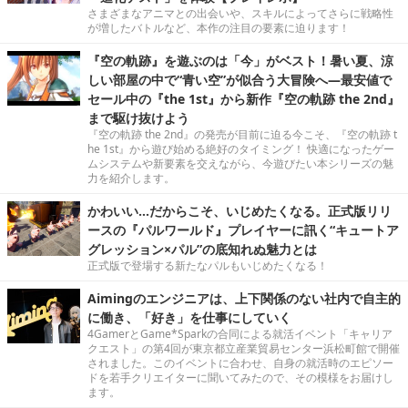
さまざまなアニマとの出会いや、スキルによってさらに戦略性
が増したバトルなど、本作の注目の要素に迫ります！
『空の軌跡』を遊ぶのは「今」がベスト！暑い夏、涼
しい部屋の中で“青い空”が似合う大冒険へ―最安値で
セール中の『the 1st』から新作『空の軌跡 the 2nd』
まで駆け抜けよう
『空の軌跡 the 2nd』の発売が目前に迫る今こそ、『空の軌跡 t
he 1st』から遊び始める絶好のタイミング！ 快適になったゲー
ムシステムや新要素を交えながら、今遊びたい本シリーズの魅
力を紹介します。
かわいい…だからこそ、いじめたくなる。正式版リリ
ースの『パルワールド』プレイヤーに訊く“キュートア
グレッション×パル”の底知れぬ魅力とは
正式版で登場する新たなパルもいじめたくなる！
Aimingのエンジニアは、上下関係のない社内で自主的
に働き、「好き」を仕事にしていく
4GamerとGame*Sparkの合同による就活イベント「キャリア
クエスト」の第4回が東京都立産業貿易センター浜松町館で開催
されました。このイベントに合わせ、自身の就活時のエピソー
ドを若手クリエイターに聞いてみたので、その模様をお届けし
ます。