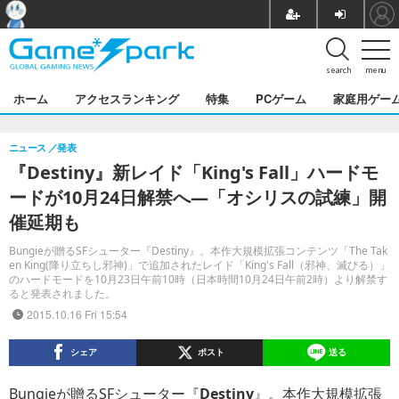
search
menu
ホーム
アクセスランキング
特集
PCゲーム
家庭用ゲー
ニュース
発表
『Destiny』新レイド「King's Fall」ハードモ
ードが10月24日解禁へ―「オシリスの試練」開
催延期も
Bungieが贈るSFシューター『Destiny』。本作大規模拡張コンテンツ「The Tak
en King(降り立ちし邪神)」で追加されたレイド「King's Fall（邪神、滅びる）」
のハードモードを10月23日午前10時（日本時間10月24日午前2時）より解禁す
ると発表されました。
2015.10.16 Fri 15:54
シェア
ポスト
送る
Bungieが贈るSFシューター『
Destiny
』。本作大規模拡張