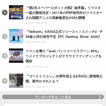
『第2次スーパーロボット大戦Z 破界篇』リマスタ
ー版が開発決定！2011年のPSP発売作がリマスター
され戦闘アニメの高解像度化やUIが調整
2026.8.1 Sat 21:32
『Valheim』9月9日正式リリースへ！スイッチ2・P
S5版も同日発売予定【PC Gaming Show 2026】
2026.6.8 Mon 6:01
ファン主導の『Azel パンツァードラグーン RPG』
リメイクプロジェクトがクラウドファンディングを
開始
2021.3.18 Thu 17:00
『ゴーストリコン』25周年迎える8月6日に新情報公
開。新作かそれとも？
2026.8.3 Mon 22:15
ランキングをもっと見る