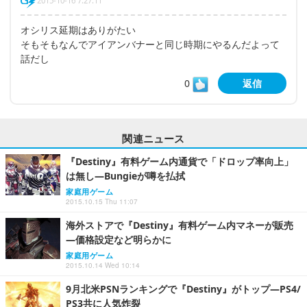
2015-10-16 7:27:11
オシリス延期はありがたい
そもそもなんでアイアンバナーと同じ時期にやるんだよって
話だし
0
返信
関連ニュース
『Destiny』有料ゲーム内通貨で「ドロップ率向上」
は無し―Bungieが噂を払拭
家庭用ゲーム
2015.10.15 Thu 11:07
海外ストアで『Destiny』有料ゲーム内マネーが販売
―価格設定など明らかに
家庭用ゲーム
2015.10.14 Wed 10:14
9月北米PSNランキングで『Destiny』がトップ―PS4/
PS3共に人気炸裂