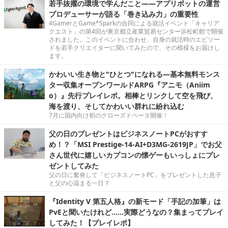
若手抜擢の環境で学んだこと――アプリボットの運営
プロデューサーが語る「巻き込み力」の重要性
4GamerとGame*Sparkの合同による就活イベント「キャリア
クエスト」の第4回が東京都立産業貿易センター浜松町館で開催
されました。このイベントに合わせ、自身の就活時のエピソー
ドを若手クリエイターに聞いてみたので、その模様をお届けし
ます。
かわいい生き物と"ひとつ"になれる―基本無料モンス
ター収集オープンワールドARPG『アニモ（Aniim
o）』先行プレイレポ。相棒とリンクして空を飛び、
海を渡り、そしてかわいい群れに紛れ込む
7月に国内向け初のクローズドベータ開催！
父の日のプレゼントはビジネスノートPCがおすす
め！？「MSI Prestige-14-AI+D3MG-2619JP」でお父
さん世代に嬉しいカプコンの懐ゲーもいっしょにプレ
ゼントしてみた
父の日に奮発して「ビジネスノートPC」をプレゼントした息子
と父の心温まる一日？
『Identity V 第五人格』の新モード「手記の加筆」は
PvEと聞いたけれど……実際どうなの？集まってプレイ
してみた！【プレイレポ】