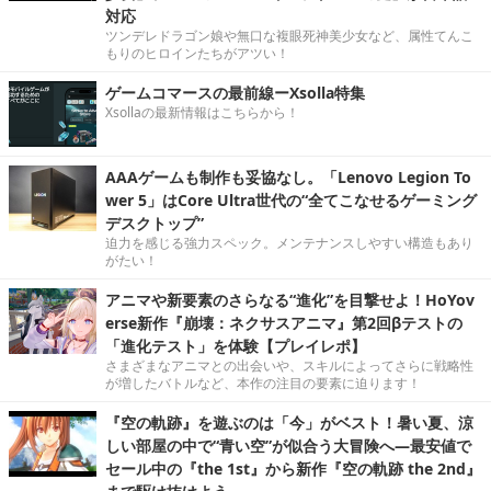
対応
ツンデレドラゴン娘や無口な複眼死神美少女など、属性てんこ
もりのヒロインたちがアツい！
ゲームコマースの最前線ーXsolla特集
Xsollaの最新情報はこちらから！
AAAゲームも制作も妥協なし。「Lenovo Legion To
wer 5」はCore Ultra世代の“全てこなせるゲーミング
デスクトップ”
迫力を感じる強力スペック。メンテナンスしやすい構造もあり
がたい！
アニマや新要素のさらなる“進化”を目撃せよ！HoYov
erse新作『崩壊：ネクサスアニマ』第2回βテストの
「進化テスト」を体験【プレイレポ】
さまざまなアニマとの出会いや、スキルによってさらに戦略性
が増したバトルなど、本作の注目の要素に迫ります！
『空の軌跡』を遊ぶのは「今」がベスト！暑い夏、涼
しい部屋の中で“青い空”が似合う大冒険へ―最安値で
セール中の『the 1st』から新作『空の軌跡 the 2nd』