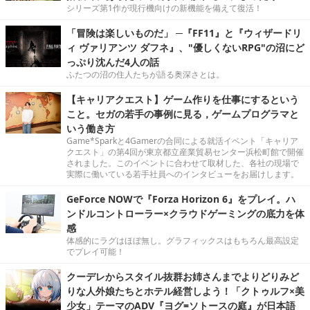
シリーズ第1作が現行機向けの新機能を備えて復活！
「冒険は楽しいものだ」 ─『FF11』と『ウィザードリ
ィ ヴァリアンツ ダフネ』、"優しくないRPG"の沼にど
っぷり沈んだ4人の話
ふたつの沼の住人たちが語る奥深さとは。
【キャリアクエスト】ゲーム作りを仕事にするという
こと。セガの若手の事例に見る，ゲームプログラマと
いう働き方
Game*Sparkと4Gamerの合同による就活イベント「キャリア
クエスト」の第4回が東京都立産業貿易センター浜松町館で開催
されました。このイベントに合わせて取材した、各社の現場で
実際に働いている若手社員へのインタビューをお届けします。
GeForce NOWで『Forza Horizon 6』をプレイ。ハ
ンドルコントローラー×クラウドゲーミングの底力を体
感
体感的にラグはほぼ無し。グラフィックスはもちろん最高設定
でプレイ可能！
クーデレからスタイル抜群お姉さんまでよりどりみど
りな人外娘たちとホテル経営しよう！「クトゥルフ×美
少女」テーマのADV『ヨグ=ソトースの庭』が日本語