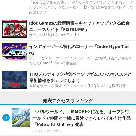
『Identity V 第五人格』が好きな人やプレイしたことある人、全
くプレイしたことがない人など、様々な4人を集めてプレイして
みました！
Riot Gamesの最新情報をキャッチアップできる総合
ニュースサイト「FISTBUMP」
サイトの運営はGame*Spark！
インディーゲーム特化のコーナー「Indie Hype Trai
n」
“ハードコアゲーマー”と“インディーゲーム”を繋げることを目的
としたGame*Spark特別企画。
THQノルディック特集ページでゲムスパのオススメと
最新情報をチェックしよう
今最もホットな海外パブリッシャー THQ Nordicを徹底特集！
発表アクセスランキング
『パルワールド』、MMORPGになる。オープンワ
ールドで仲間と一緒に冒険できるモバイル向け作品
『Palworld Online』発表
2026.8.3 Mon 13:17