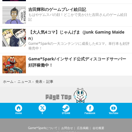
吉田輝和のゲームプレイ絵日記
もはやゲムスパの顔！どこかで見かけた吉田さんのゲーム絵日
記
【大人気4コマ】じゃんげま（Junk Gaming Maide
n）
Game*Sparkの一大コンテンツに成長した4コマ。単行本も好評
発売中！
Game*Spark/インサイド公式ディスコードサーバー
好評稼働中！
記事
ホーム
›
ニュース
›
発表
›
Home
X
STEAM
Facebook
YouTube
Game*Sparkについて
お問合せ
広告掲載
会社概要