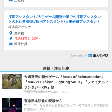
採用アシスタント/大手ゲーム開発企業での採用アシスタン
トのお仕事/駅近/採用アシスタント/人事研修アシスタント
株式会社パソナ
東京都
月給33万2,100円～
派遣社員
Sponsored by
連載・注目記事
今週発売の新作ゲーム『Beast of Reincarnation』
『MARVEL Tōkon: Fighting Souls』『ファイナルフ
ァンタジーXIV』他
今週発売の新作ゲームはこちら。
有志日本語化の現場から
PCゲーマーなら何かとお世話になっているであろう有志翻訳者
に連続インタビュー。