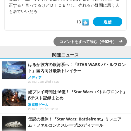
正すると言ってるけどＤＩＣＥだし、売れるか疑問に思う人
も居ていいだろ
13
返信
コメントをすべて読む（全52件）
関連ニュース
はるか彼方の銀河系へ！『STAR WARS バトルフロン
ト』国内向け最新トレイラー
メディア
2015.10.28 Wed 11:20
総プレイ時間は16億！『Star Wars バトルフロント』
βテスト記録まとめ
家庭用ゲーム
2015.10.24 Sat 12:33
伝説の機体！『Star Wars: Battlefront』ミレニア
ム・ファルコンとスレーブIのディテール