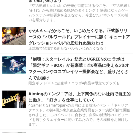
まで駆け抜けよう
『空の軌跡 the 2nd』の発売が目前に迫る今こそ、『空の軌跡 t
he 1st』から遊び始める絶好のタイミング！ 快適になったゲー
ムシステムや新要素を交えながら、今遊びたい本シリーズの魅
力を紹介します。
かわいい…だからこそ、いじめたくなる。正式版リリ
ースの『パルワールド』プレイヤーに訊く“キュートア
グレッション×パル”の底知れぬ魅力とは
正式版で登場する新たなパルもいじめたくなる！
『崩壊：スターレイル』爻光とUGREENのコラボは
「限定ギフトBOX」が超豪華！全6商品に使える5％オ
フクーポンやコスプレイヤー撮影会など、盛りだくさ
んでお届け
限定ギフトBOXは超豪華！コラボ4商品や限定でグッズも
Aimingのエンジニアは、上下関係のない社内で自主的
に働き、「好き」を仕事にしていく
4GamerとGame*Sparkの合同による就活イベント「キャリア
クエスト」の第4回が東京都立産業貿易センター浜松町館で開催
されました。このイベントに合わせ、自身の就活時のエピソー
ドを若手クリエイターに聞いてみたので、その模様をお届けし
ます。