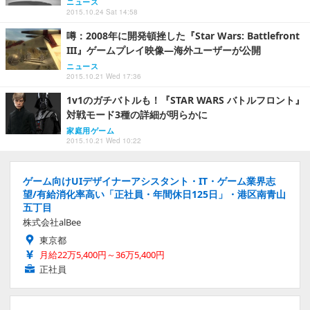
ニュース
2015.10.24 Sat 14:58
噂：2008年に開発頓挫した『Star Wars: Battlefront
III』ゲームプレイ映像―海外ユーザーが公開
ニュース
2015.10.21 Wed 17:36
1v1のガチバトルも！『STAR WARS バトルフロント』
対戦モード3種の詳細が明らかに
家庭用ゲーム
2015.10.21 Wed 10:22
ゲーム向けUIデザイナーアシスタント・IT・ゲーム業界志
望/有給消化率高い「正社員・年間休日125日」・港区南青山
五丁目
株式会社alBee
東京都
月給22万5,400円～36万5,400円
正社員