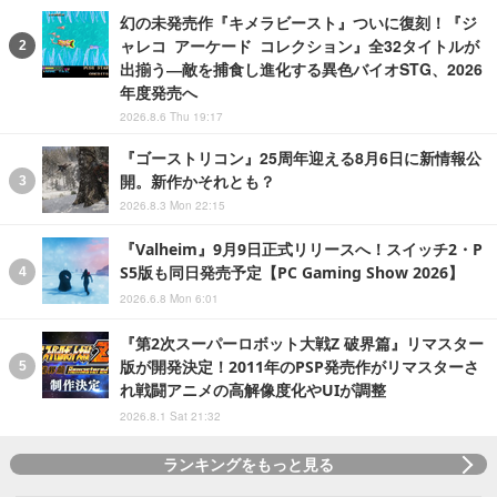
幻の未発売作『キメラビースト』ついに復刻！『ジ
ャレコ アーケード コレクション』全32タイトルが
出揃う―敵を捕食し進化する異色バイオSTG、2026
年度発売へ
2026.8.6 Thu 19:17
『ゴーストリコン』25周年迎える8月6日に新情報公
開。新作かそれとも？
2026.8.3 Mon 22:15
『Valheim』9月9日正式リリースへ！スイッチ2・P
S5版も同日発売予定【PC Gaming Show 2026】
2026.6.8 Mon 6:01
『第2次スーパーロボット大戦Z 破界篇』リマスター
版が開発決定！2011年のPSP発売作がリマスターさ
れ戦闘アニメの高解像度化やUIが調整
2026.8.1 Sat 21:32
ランキングをもっと見る