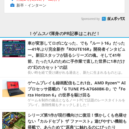
新卒・インターン
Sponsored by
！ゲムスパ渾身のPR記事はこれだ！
車が変形してロボになった、でも『ルート16』だった
―41年ぶり完全新作『ROUTE16R』開発者インタビュ
ー。新旧スタッフが語るシリーズの魂。そして41年
前、たった1人のために手作業で直した世界に1本だけ
の“幻のカセット”の話
長い時を経て受け継がれる過去と、新たに生まれるものとは。
ゲームプレイも録画配信もこれ1台。AMD Ryzen™ AI
プロセッサ搭載の「G TUNE P5-A7G60BK-D」で『Fo
rza Horizon 6』の世界を駆け回る
ゲーム＆制作の拠点となるノートPCで話題のレースタイトルを
プレイ。放熱性能もチェックしました！
シリーズ第1作が現行機向けに復活！懐かしくも色褪せ
ない『カルドセプト ザ ファースト』遊びやすい機能も
搭載で、あらためて“原典”に触れるのにぴったり