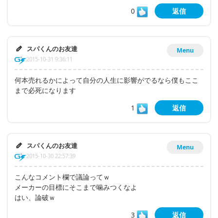
0
返信
スパくんのお友達
Menu
2015-10-31 9:36:11
何本売れるかによって自分の人生に影響がでるなら僕もここ
まで必死になります
1
返信
スパくんのお友達
Menu
2015-10-30 22:57:39
こんなコメント欄で議論ってｗ
メーカーの目標にそこまで噛みつくなよ
はい、論破ｗ
3
返信