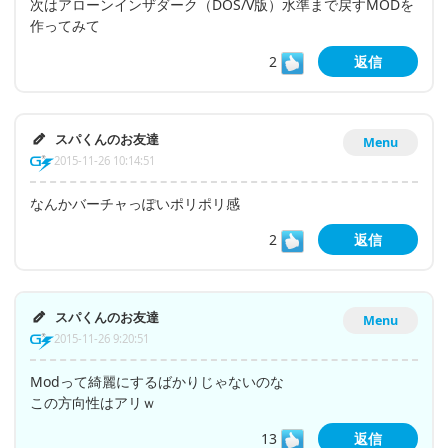
次はアローンインザダーク（DOS/V版）水準まで戻すMODを
作ってみて
2
返信
スパくんのお友達
Menu
2015-11-26 10:14:51
なんかバーチャっぽいポリポリ感
2
返信
スパくんのお友達
Menu
2015-11-26 9:20:51
Modって綺麗にするばかりじゃないのな
この方向性はアリｗ
13
返信