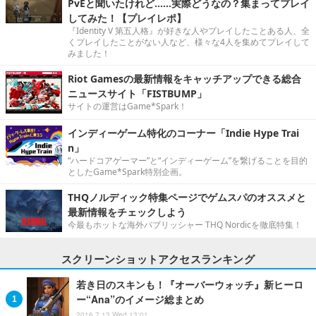
PvEと聞いたけれど……実際どうなの？集まってプレイ
してみた！【プレイレポ】
『Identity V 第五人格』が好きな人やプレイしたことある人、全
くプレイしたことがない人など、様々な4人を集めてプレイして
みました！
Riot Gamesの最新情報をキャッチアップできる総合
ニュースサイト「FISTBUMP」
サイトの運営はGame*Spark！
インディーゲーム特化のコーナー「Indie Hype Trai
n」
“ハードコアゲーマー”と“インディーゲーム”を繋げることを目的
としたGame*Spark特別企画。
THQノルディック特集ページでゲムスパのオススメと
最新情報をチェックしよう
今最もホットな海外パブリッシャー THQ Nordicを徹底特集！
スクリーンショットアクセスランキング
若き日のスキンも！『オーバーウォッチ』新ヒーロ
ー“Ana”のイメージ総まとめ
2016.7.13 Wed 13:01