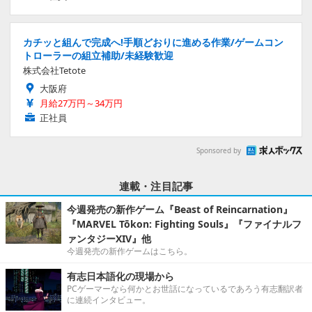
カチッと組んで完成へ!手順どおりに進める作業/ゲームコン
トローラーの組立補助/未経験歓迎
株式会社Tetote
大阪府
月給27万円～34万円
正社員
Sponsored by
連載・注目記事
今週発売の新作ゲーム『Beast of Reincarnation』
『MARVEL Tōkon: Fighting Souls』『ファイナルフ
ァンタジーXIV』他
今週発売の新作ゲームはこちら。
有志日本語化の現場から
PCゲーマーなら何かとお世話になっているであろう有志翻訳者
に連続インタビュー。