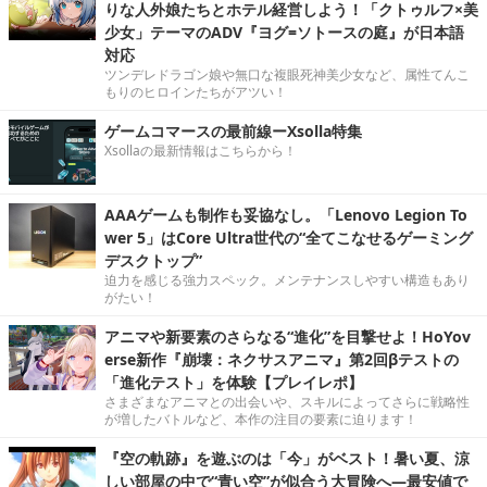
りな人外娘たちとホテル経営しよう！「クトゥルフ×美
少女」テーマのADV『ヨグ=ソトースの庭』が日本語
対応
ツンデレドラゴン娘や無口な複眼死神美少女など、属性てんこ
もりのヒロインたちがアツい！
ゲームコマースの最前線ーXsolla特集
Xsollaの最新情報はこちらから！
AAAゲームも制作も妥協なし。「Lenovo Legion To
wer 5」はCore Ultra世代の“全てこなせるゲーミング
デスクトップ”
迫力を感じる強力スペック。メンテナンスしやすい構造もあり
がたい！
アニマや新要素のさらなる“進化”を目撃せよ！HoYov
erse新作『崩壊：ネクサスアニマ』第2回βテストの
「進化テスト」を体験【プレイレポ】
さまざまなアニマとの出会いや、スキルによってさらに戦略性
が増したバトルなど、本作の注目の要素に迫ります！
『空の軌跡』を遊ぶのは「今」がベスト！暑い夏、涼
しい部屋の中で“青い空”が似合う大冒険へ―最安値で