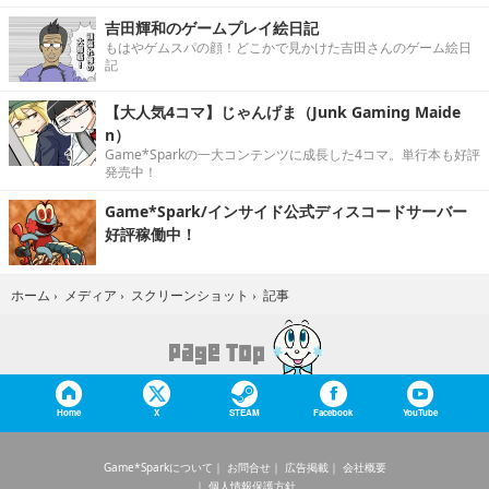
吉田輝和のゲームプレイ絵日記
もはやゲムスパの顔！どこかで見かけた吉田さんのゲーム絵日
記
【大人気4コマ】じゃんげま（Junk Gaming Maide
n）
Game*Sparkの一大コンテンツに成長した4コマ。単行本も好評
発売中！
Game*Spark/インサイド公式ディスコードサーバー
好評稼働中！
記事
ホーム
›
メディア
›
スクリーンショット
›
Home
X
STEAM
Facebook
YouTube
Game*Sparkについて
お問合せ
広告掲載
会社概要
個人情報保護方針