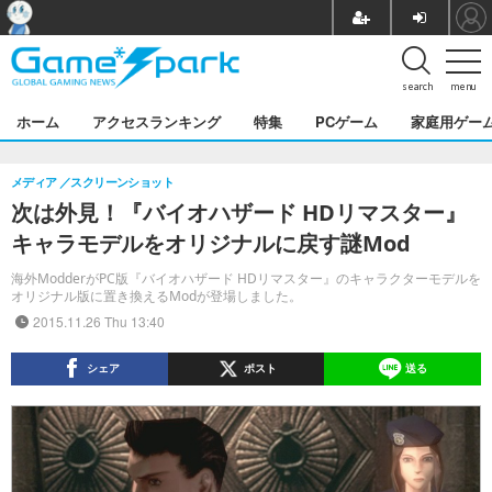
search
menu
ホーム
アクセスランキング
特集
PCゲーム
家庭用ゲー
メディア
スクリーンショット
次は外見！『バイオハザード HDリマスター』
キャラモデルをオリジナルに戻す謎Mod
海外ModderがPC版『バイオハザード HDリマスター』のキャラクターモデルを
オリジナル版に置き換えるModが登場しました。
2015.11.26 Thu 13:40
シェア
ポスト
送る