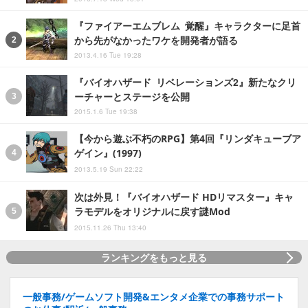
『ファイアーエムブレム 覚醒』キャラクターに足首
から先がなかったワケを開発者が語る
2013.4.16 Tue 19:28
『バイオハザード リベレーションズ2』新たなクリ
ーチャーとステージを公開
2015.1.6 Tue 19:38
【今から遊ぶ不朽のRPG】第4回『リンダキューブア
ゲイン』(1997)
2013.5.19 Sun 22:22
次は外見！『バイオハザード HDリマスター』キャ
ラモデルをオリジナルに戻す謎Mod
2015.11.26 Thu 13:40
ランキングをもっと見る
一般事務/ゲームソフト開発&エンタメ企業での事務サポート