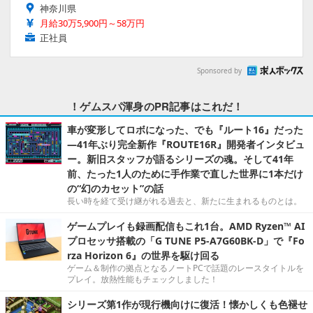
神奈川県
月給30万5,900円～58万円
正社員
Sponsored by
！ゲムスパ渾身のPR記事はこれだ！
車が変形してロボになった、でも『ルート16』だった
―41年ぶり完全新作『ROUTE16R』開発者インタビュ
ー。新旧スタッフが語るシリーズの魂。そして41年
前、たった1人のために手作業で直した世界に1本だけ
の“幻のカセット”の話
長い時を経て受け継がれる過去と、新たに生まれるものとは。
ゲームプレイも録画配信もこれ1台。AMD Ryzen™ AI
プロセッサ搭載の「G TUNE P5-A7G60BK-D」で『Fo
rza Horizon 6』の世界を駆け回る
ゲーム＆制作の拠点となるノートPCで話題のレースタイトルを
プレイ。放熱性能もチェックしました！
シリーズ第1作が現行機向けに復活！懐かしくも色褪せ