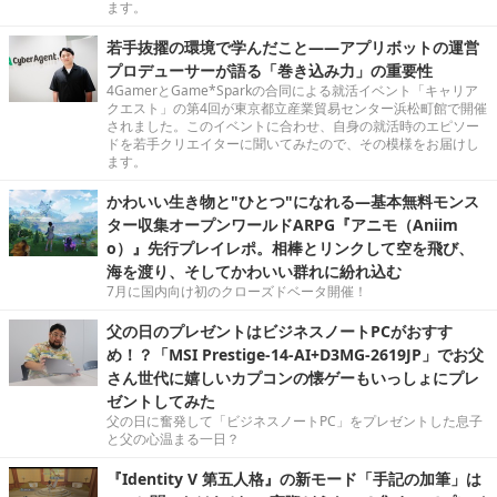
ます。
若手抜擢の環境で学んだこと――アプリボットの運営
プロデューサーが語る「巻き込み力」の重要性
4GamerとGame*Sparkの合同による就活イベント「キャリア
クエスト」の第4回が東京都立産業貿易センター浜松町館で開催
されました。このイベントに合わせ、自身の就活時のエピソー
ドを若手クリエイターに聞いてみたので、その模様をお届けし
ます。
かわいい生き物と"ひとつ"になれる―基本無料モンス
ター収集オープンワールドARPG『アニモ（Aniim
o）』先行プレイレポ。相棒とリンクして空を飛び、
海を渡り、そしてかわいい群れに紛れ込む
7月に国内向け初のクローズドベータ開催！
父の日のプレゼントはビジネスノートPCがおすす
め！？「MSI Prestige-14-AI+D3MG-2619JP」でお父
さん世代に嬉しいカプコンの懐ゲーもいっしょにプレ
ゼントしてみた
父の日に奮発して「ビジネスノートPC」をプレゼントした息子
と父の心温まる一日？
『Identity V 第五人格』の新モード「手記の加筆」は