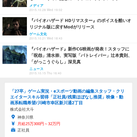
メディア
2015.10.28 Wed 19:02
『バイオハザード HDリマスター』のボイスを酷いオ
リジナル版に戻すModがリリース
ゲーム文化
2015.10.21 Wed 18:43
『バイオハザード』新作CG映画が発表！スタッフに
「呪怨」清水崇、実写版「パトレイバー」辻本貴則、
「がっこうぐらし」深見真
ニュース
2015.10.15 Thu 16:40
「27卒」ゲーム実況・eスポーツ動画の編集スタッフ・クリ
エイタースキル習得「正社員/残業ほぼなし推奨」映像・動
画系転職希望/川崎市幸区新川通2丁目
株式会社大斗
神奈川県
月給25万300円～32万円
正社員