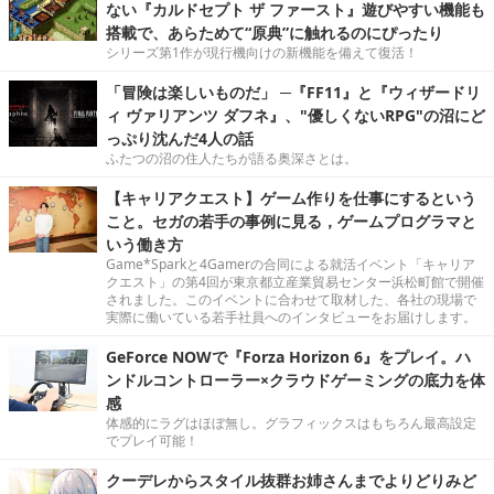
ない『カルドセプト ザ ファースト』遊びやすい機能も
搭載で、あらためて“原典”に触れるのにぴったり
シリーズ第1作が現行機向けの新機能を備えて復活！
「冒険は楽しいものだ」 ─『FF11』と『ウィザードリ
ィ ヴァリアンツ ダフネ』、"優しくないRPG"の沼にど
っぷり沈んだ4人の話
ふたつの沼の住人たちが語る奥深さとは。
【キャリアクエスト】ゲーム作りを仕事にするという
こと。セガの若手の事例に見る，ゲームプログラマと
いう働き方
Game*Sparkと4Gamerの合同による就活イベント「キャリア
クエスト」の第4回が東京都立産業貿易センター浜松町館で開催
されました。このイベントに合わせて取材した、各社の現場で
実際に働いている若手社員へのインタビューをお届けします。
GeForce NOWで『Forza Horizon 6』をプレイ。ハ
ンドルコントローラー×クラウドゲーミングの底力を体
感
体感的にラグはほぼ無し。グラフィックスはもちろん最高設定
でプレイ可能！
クーデレからスタイル抜群お姉さんまでよりどりみど