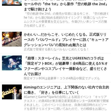
セール中の『the 1st』から新作『空の軌跡 the 2nd』
まで駆け抜けよう
『空の軌跡 the 2nd』の発売が目前に迫る今こそ、『空の軌跡 t
he 1st』から遊び始める絶好のタイミング！ 快適になったゲー
ムシステムや新要素を交えながら、今遊びたい本シリーズの魅
力を紹介します。
かわいい…だからこそ、いじめたくなる。正式版リリ
ースの『パルワールド』プレイヤーに訊く“キュートア
グレッション×パル”の底知れぬ魅力とは
正式版で登場する新たなパルもいじめたくなる！
『崩壊：スターレイル』爻光とUGREENのコラボは
「限定ギフトBOX」が超豪華！全6商品に使える5％オ
フクーポンやコスプレイヤー撮影会など、盛りだくさ
んでお届け
限定ギフトBOXは超豪華！コラボ4商品や限定でグッズも
Aimingのエンジニアは、上下関係のない社内で自主的
に働き、「好き」を仕事にしていく
4GamerとGame*Sparkの合同による就活イベント「キャリア
クエスト」の第4回が東京都立産業貿易センター浜松町館で開催
されました。このイベントに合わせ、自身の就活時のエピソー
ドを若手クリエイターに聞いてみたので、その模様をお届けし