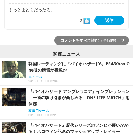
もっとまともだったろ。
2
返信
コメントをすべて読む（全13件）
関連ニュース
韓国レーティングに『バイオハザード6』PS4/Xbox O
ne版の情報が掲載か
ニュース
2015.11.20 Fri 13:04
『バイオハザード アンブレラコア』インプレッション
―一瞬の駆け引きが楽しめる「ONE LIFE MATCH」を
体感
家庭用ゲーム
2015.10.30 Fri 19:23
『バイオハザード』歴代シリーズのゾンビが襲いかか
る！ハロウィン記念のマッシュアップトレイラー