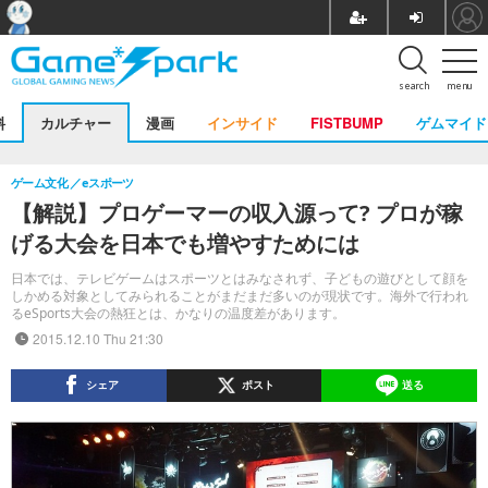
search
menu
料
カルチャー
漫画
インサイド
FISTBUMP
ゲムマイド
ゲーム文化
eスポーツ
【解説】プロゲーマーの収入源って? プロが稼
げる大会を日本でも増やすためには
日本では、テレビゲームはスポーツとはみなされず、子どもの遊びとして顔を
しかめる対象としてみられることがまだまだ多いのが現状です。海外で行われ
るeSports大会の熱狂とは、かなりの温度差があります。
2015.12.10 Thu 21:30
シェア
ポスト
送る