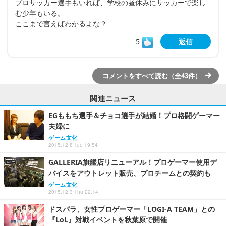
プロサッカー選手もいれば、学校の昼休みにサッカーで楽し
む少年もいる。
ここまで言えばわかるよな？
5
返信
コメントをすべて読む（全43件）
関連ニュース
EGももち選手＆チョコ選手が結婚！プロ格闘ゲーマー
夫婦に
ゲーム文化
2015.12.8 Tue 19:54
GALLERIA旗艦店リニューアル！プロゲーマー使用デ
バイスをアウトレット販売、プロチームとの契約も
ゲーム文化
2015.12.3 Thu 22:14
ドスパラ、女性プロゲーマー「LOGI-A TEAM」との
『LoL』対戦イベントを秋葉原で開催