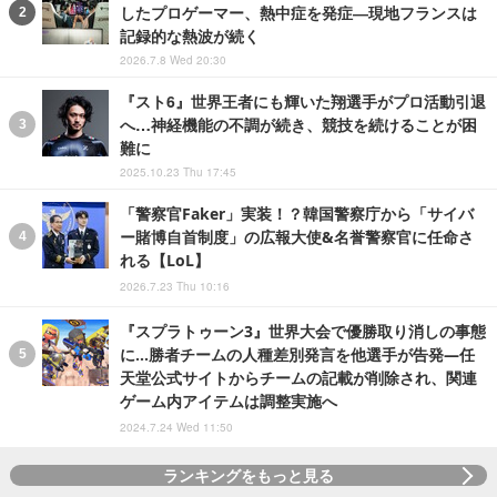
したプロゲーマー、熱中症を発症―現地フランスは
記録的な熱波が続く
2026.7.8 Wed 20:30
『スト6』世界王者にも輝いた翔選手がプロ活動引退
へ…神経機能の不調が続き、競技を続けることが困
難に
2025.10.23 Thu 17:45
「警察官Faker」実装！？韓国警察庁から「サイバ
ー賭博自首制度」の広報大使&名誉警察官に任命さ
れる【LoL】
2026.7.23 Thu 10:16
『スプラトゥーン3』世界大会で優勝取り消しの事態
に…勝者チームの人種差別発言を他選手が告発―任
天堂公式サイトからチームの記載が削除され、関連
ゲーム内アイテムは調整実施へ
2024.7.24 Wed 11:50
ランキングをもっと見る