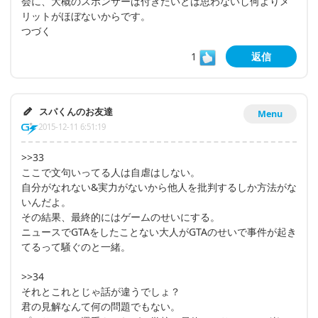
会に、大概のスポンサーは付きたいとは思わないし何よりメ
リットがほぼないからです。
つづく
1
返信
スパくんのお友達
Menu
2015-12-11 6:51:19
>>33
ここで文句いってる人は自虐はしない。
自分がなれない&実力がないから他人を批判するしか方法がな
いんだよ。
その結果、最終的にはゲームのせいにする。
ニュースでGTAをしたことない大人がGTAのせいで事件が起き
てるって騒ぐのと一緒。
>>34
それとこれとじゃ話が違うでしょ？
君の見解なんて何の問題でもない。