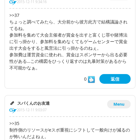
2015-12-11 9:34:16
>>37
ちょっと調べてみたら、大分前から彼方此方で結構議論され
てるね。
参加料を集めて大会主催者が賞金を出すと富くじ罪や賭博法
に引っ掛かり、参加料を集めなくてもゲームセンターで賞金
出す大会をすると風営法に引っ掛かるのねぇ。
参加費は運営資金に使われ、賞金はスポンサーから出る必要
性がある…この構図をひっくり返すのは丸暴対策があるから
不可能かなぁ。
0
返信
スパくんのお友達
Menu
2015-12-11 9:03:07
>>35
制作側のリソースがeスポ重視にシフトして一般向けが減るの
が怖いんだよねぇ。