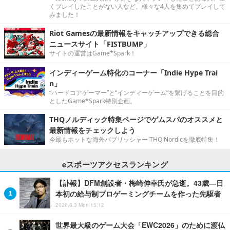
くプレイしたことがない人など、様々な4人を集めてプレイして
みました！
Riot Gamesの最新情報をキャッチアップできる総合
ニュースサイト「FISTBUMP」
サイトの運営はGame*Spark！
インディーゲーム特化のコーナー「Indie Hype Trai
n」
“ハードコアゲーマー”と“インディーゲーム”を繋げることを目的
としたGame*Spark特別企画。
THQノルディック特集ページでゲムスパのオススメと
最新情報をチェックしよう
今最もホットな海外パブリッシャー THQ Nordicを徹底特集！
eスポーツアクセスランキング
【訃報】DFM創設者・梅崎伸幸氏が急逝。43歳―日
本初の給与制プロゲーミングチームを作った先駆者
2026.8.3 Mon 15:12
世界最大級のゲーム大会「EWC2026」のために渡仏