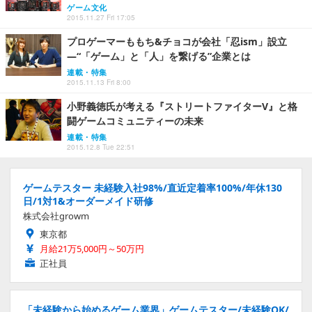
ゲーム文化
2015.11.27 Fri 17:05
プロゲーマーももち&チョコが会社「忍ism」設立
―“「ゲーム」と「人」を繋げる”企業とは
連載・特集
2015.11.13 Fri 8:00
小野義徳氏が考える『ストリートファイターV』と格
闘ゲームコミュニティーの未来
連載・特集
2015.12.8 Tue 22:51
ゲームテスター 未経験入社98%/直近定着率100%/年休130
日/1対1&オーダーメイド研修
株式会社growm
東京都
月給21万5,000円～50万円
正社員
「未経験から始めるゲーム業界」ゲームテスター/未経験OK/