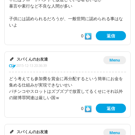
暴言や素行など不良な人間が多い
子供には認められるだろうが、一般世間に認められる事はな
いよ
0
返信
スパくんのお友達
Menu
2015-12-13 20:36:39
どう考えても参加費を賞金に再分配するという簡単にお金を
集める仕組みが実現できないせい
パチンコやスロットはズブズブで放置してるくせにそれ以外
の賭博罪関連は厳しい国ｗ
0
返信
スパくんのお友達
Menu