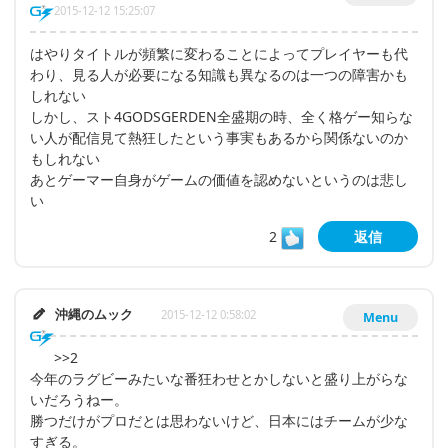
2015-12-12 15:25:07
はやりタイトルが頻繁に変わることによってプレイヤーも代
わり、見る人が必要になる知識も異なるのは一つの障害かも
しれない
しかし、スト4GODSGERDEN全盛期の時、全く格ゲー知らな
い人が配信見て熱狂したという事実もあるから関係ないのか
もしれない
あとゲーマー自身がゲームの価値を認めないというのは悲し
い
2
返信
沖縄のムック
2015-12-12 0:58:02
Menu
>>2
今年のラグビーみたいな番狂わせとかしないと盛り上がらな
いだろうねー。
勝つだけがプロだとは思わないけど、日本にはチームが少な
すぎる。