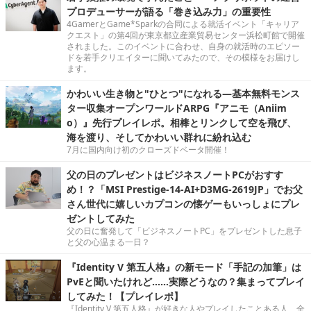
プロデューサーが語る「巻き込み力」の重要性
4GamerとGame*Sparkの合同による就活イベント「キャリア
クエスト」の第4回が東京都立産業貿易センター浜松町館で開催
されました。このイベントに合わせ、自身の就活時のエピソー
ドを若手クリエイターに聞いてみたので、その模様をお届けし
ます。
かわいい生き物と"ひとつ"になれる―基本無料モンス
ター収集オープンワールドARPG『アニモ（Aniim
o）』先行プレイレポ。相棒とリンクして空を飛び、
海を渡り、そしてかわいい群れに紛れ込む
7月に国内向け初のクローズドベータ開催！
父の日のプレゼントはビジネスノートPCがおすす
め！？「MSI Prestige-14-AI+D3MG-2619JP」でお父
さん世代に嬉しいカプコンの懐ゲーもいっしょにプレ
ゼントしてみた
父の日に奮発して「ビジネスノートPC」をプレゼントした息子
と父の心温まる一日？
『Identity V 第五人格』の新モード「手記の加筆」は
PvEと聞いたけれど……実際どうなの？集まってプレイ
してみた！【プレイレポ】
『Identity V 第五人格』が好きな人やプレイしたことある人、全