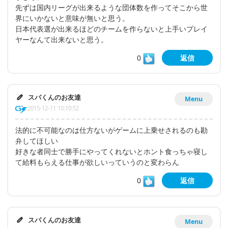
先ずは国内リーグが出来るような団体数を作ってそこから世
界にいかないと意味が無いと思う。
日本代表選が出来るほどのチームを作らないと上手いプレイ
ヤーなんて出来ないと思う。
0
返信
スパくんのお友達
Menu
2015-12-11 10:10:52
法的に不可能なのは仕方ないがゲームに上乗せされるのも勘
弁してほしい
好きな者同士で勝手にやってくれないとホント食っちゃ寝し
て給料もらえる仕事が欲しいっていうのと変わらん
0
返信
スパくんのお友達
Menu