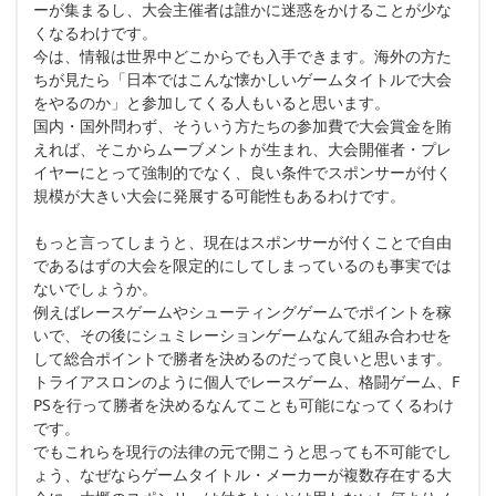
ーが集まるし、大会主催者は誰かに迷惑をかけることが少な
くなるわけです。
今は、情報は世界中どこからでも入手できます。海外の方た
ちが見たら「日本ではこんな懐かしいゲームタイトルで大会
をやるのか」と参加してくる人もいると思います。
国内・国外問わず、そういう方たちの参加費で大会賞金を賄
えれば、そこからムーブメントが生まれ、大会開催者・プレ
イヤーにとって強制的でなく、良い条件でスポンサーが付く
規模が大きい大会に発展する可能性もあるわけです。
もっと言ってしまうと、現在はスポンサーが付くことで自由
であるはずの大会を限定的にしてしまっているのも事実では
ないでしょうか。
例えばレースゲームやシューティングゲームでポイントを稼
いで、その後にシュミレーションゲームなんて組み合わせを
して総合ポイントで勝者を決めるのだって良いと思います。
トライアスロンのように個人でレースゲーム、格闘ゲーム、F
PSを行って勝者を決めるなんてことも可能になってくるわけ
です。
でもこれらを現行の法律の元で開こうと思っても不可能でし
ょう、なぜならゲームタイトル・メーカーが複数存在する大