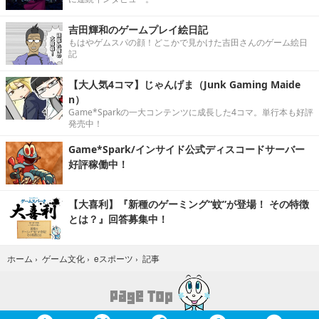
吉田輝和のゲームプレイ絵日記
もはやゲムスパの顔！どこかで見かけた吉田さんのゲーム絵日
記
【大人気4コマ】じゃんげま（Junk Gaming Maide
n）
Game*Sparkの一大コンテンツに成長した4コマ。単行本も好評
発売中！
Game*Spark/インサイド公式ディスコードサーバー
好評稼働中！
【大喜利】『新種のゲーミング“蚊”が登場！ その特徴
とは？』回答募集中！
記事
ホーム
›
ゲーム文化
›
eスポーツ
›