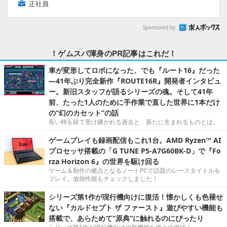
正社員
Sponsored by
！ゲムスパ渾身のPR記事はこれだ！
車が変形してロボになった、でも『ルート16』だった
―41年ぶり完全新作『ROUTE16R』開発者インタビュ
ー。新旧スタッフが語るシリーズの魂。そして41年
前、たった1人のために手作業で直した世界に1本だけ
の“幻のカセット”の話
長い時を経て受け継がれる過去と、新たに生まれるものとは。
ゲームプレイも録画配信もこれ1台。AMD Ryzen™ AI
プロセッサ搭載の「G TUNE P5-A7G60BK-D」で『Fo
rza Horizon 6』の世界を駆け回る
ゲーム＆制作の拠点となるノートPCで話題のレースタイトルを
プレイ。放熱性能もチェックしました！
シリーズ第1作が現行機向けに復活！懐かしくも色褪せ
ない『カルドセプト ザ ファースト』遊びやすい機能も
搭載で、あらためて“原典”に触れるのにぴったり