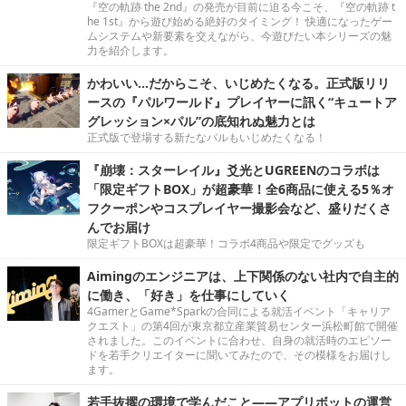
『空の軌跡 the 2nd』の発売が目前に迫る今こそ、『空の軌跡 t
he 1st』から遊び始める絶好のタイミング！ 快適になったゲー
ムシステムや新要素を交えながら、今遊びたい本シリーズの魅
力を紹介します。
かわいい…だからこそ、いじめたくなる。正式版リリ
ースの『パルワールド』プレイヤーに訊く“キュートア
グレッション×パル”の底知れぬ魅力とは
正式版で登場する新たなパルもいじめたくなる！
『崩壊：スターレイル』爻光とUGREENのコラボは
「限定ギフトBOX」が超豪華！全6商品に使える5％オ
フクーポンやコスプレイヤー撮影会など、盛りだくさ
んでお届け
限定ギフトBOXは超豪華！コラボ4商品や限定でグッズも
Aimingのエンジニアは、上下関係のない社内で自主的
に働き、「好き」を仕事にしていく
4GamerとGame*Sparkの合同による就活イベント「キャリア
クエスト」の第4回が東京都立産業貿易センター浜松町館で開催
されました。このイベントに合わせ、自身の就活時のエピソー
ドを若手クリエイターに聞いてみたので、その模様をお届けし
ます。
若手抜擢の環境で学んだこと――アプリボットの運営