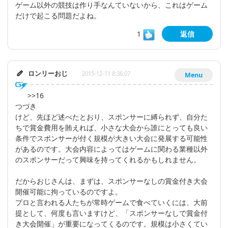
ゲーム以外の競技は作り手なんていないから、これはゲーム
だけで起こる問題だよね。
1
返信
ロンリーおじ
2015-12-11 8:36:07
Menu
>>16
つづき
けど、先ほど述べたとおり、スポンサーに縛られず、自分た
ちで賞金費用を賄えれば、小さな大会から誰にとっても良い
条件でスポンサーが付く規模が大きい大会に発展する可能性
があるのです。大会内容によってはゲームに関わる業種以外
のスポンサーだって興味を持ってくれるかもしれません。
だからおじさんは、まずは、スポンサーなしの賞金付き大会
開催可能に拘っているのですよ。
プロと言われる人たちが常時ゲームで食べていくには、大前
提として、何度も言いますけど、「スポンサーなしで賞金付
き大会開催」が重要になってくるのです。規模は小さくてい