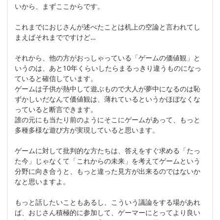
いから、まずここからです。
これまでにおじさんが述べたことは机上の空論と言われてし
まえばそれまでですけど…
それから、他の方がおっしゃっている「ゲームの価値観」と
いうのは、あと10年くらいしたらまるっきり違うものになっ
ていると確信しています。
ゲームは子供が熱中して遊ぶもので大人が夢中になるのは恥
ずかしいだなんて価値観は、薄れているというかほぼなくな
っていると断言できます。
誰の元にも当たり前のようにそこにゲームがあって、もっと
多種多様な遊び方が実現していると思います。
ゲームに対して批判的な方たちは、答えをすぐ求める「たっ
た今」じゃなくて「これからの未来」を考えてゲームという
分野に向き合うと、もっと違った見方が出来るのではないか
なと思いますよ。
もっと話したいこともあるし、こういう議論をする場があれ
ば、おじさん積極的に参加して、ゲーマーにとってより良い