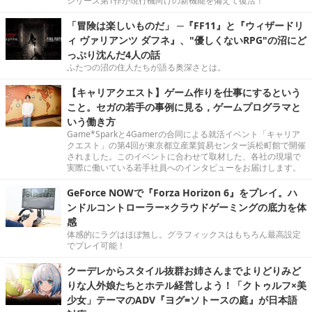
シリーズ第1作が現行機向けの新機能を備えて復活！
「冒険は楽しいものだ」 ─『FF11』と『ウィザードリ
ィ ヴァリアンツ ダフネ』、"優しくないRPG"の沼にど
っぷり沈んだ4人の話
ふたつの沼の住人たちが語る奥深さとは。
【キャリアクエスト】ゲーム作りを仕事にするという
こと。セガの若手の事例に見る，ゲームプログラマと
いう働き方
Game*Sparkと4Gamerの合同による就活イベント「キャリア
クエスト」の第4回が東京都立産業貿易センター浜松町館で開催
されました。このイベントに合わせて取材した、各社の現場で
実際に働いている若手社員へのインタビューをお届けします。
GeForce NOWで『Forza Horizon 6』をプレイ。ハ
ンドルコントローラー×クラウドゲーミングの底力を体
感
体感的にラグはほぼ無し。グラフィックスはもちろん最高設定
でプレイ可能！
クーデレからスタイル抜群お姉さんまでよりどりみど
りな人外娘たちとホテル経営しよう！「クトゥルフ×美
少女」テーマのADV『ヨグ=ソトースの庭』が日本語