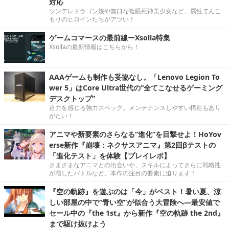
対応
ツンデレドラゴン娘や無口な複眼死神美少女など、属性てんこ
もりのヒロインたちがアツい！
ゲームコマースの最前線ーXsolla特集
Xsollaの最新情報はこちらから！
AAAゲームも制作も妥協なし。「Lenovo Legion To
wer 5」はCore Ultra世代の“全てこなせるゲーミング
デスクトップ”
迫力を感じる強力スペック。メンテナンスしやすい構造もあり
がたい！
アニマや新要素のさらなる“進化”を目撃せよ！HoYov
erse新作『崩壊：ネクサスアニマ』第2回βテストの
「進化テスト」を体験【プレイレポ】
さまざまなアニマとの出会いや、スキルによってさらに戦略性
が増したバトルなど、本作の注目の要素に迫ります！
『空の軌跡』を遊ぶのは「今」がベスト！暑い夏、涼
しい部屋の中で“青い空”が似合う大冒険へ―最安値で
セール中の『the 1st』から新作『空の軌跡 the 2nd』
まで駆け抜けよう