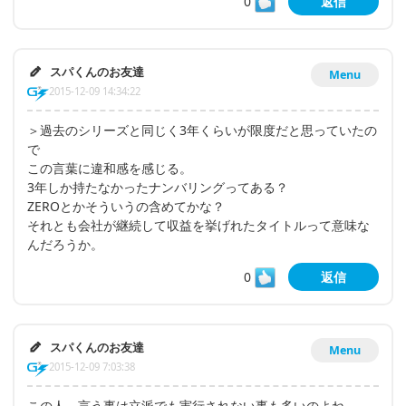
0
返信
スパくんのお友達
Menu
2015-12-09 14:34:22
＞過去のシリーズと同じく3年くらいが限度だと思っていたの
で
この言葉に違和感を感じる。
3年しか持たなかったナンバリングってある？
ZEROとかそういうの含めてかな？
それとも会社が継続して収益を挙げれたタイトルって意味な
んだろうか。
0
返信
スパくんのお友達
Menu
2015-12-09 7:03:38
この人、言う事は立派でも実行されない事も多いのよね。