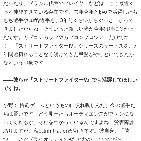
だったり、ブラジル代表のプレイヤーなどは、ここ最近ぐ
っと伸びてきている存在です。去年今年とEvoで活躍したも
もち選手やLuffy選手も、3年前くらいからぐっと上がって
きましたからね。そういった新しい光が今年は特に多かっ
たです。カプコンカップやカプコンプロツアーだけでな
く、『ストリートファイターIV』シリーズのサービスを、7
年間途切れることなく続けてきた甲斐がやっと出てきたか
なという印象です。
――彼らが『ストリートファイターV』でも活躍してほしい
ですね。
小野： 格闘ゲームというものに慣れ親しんだ、今の選手た
ちは賢いです。どう見せたらオーディエンスがファンにな
ってくれるか、それをわかっているんですよね。賛否両論
ありますが、私はInfiltrationが好きです。彼自身、「勝
つ」ことがプライオリティのAだとわかっていながら、「こ