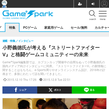
search
menu
グ
特集
PCゲーム
家庭用ゲーム
セール/無料
カルチャ
連載・特集
インタビュー
小野義徳氏が考える『ストリートファイター
V』と格闘ゲームコミュニティーの未来
Game*Spark編集部では、カプコンカップ開催中の合間をぬって小野義徳氏の
国内メディア向けインタビューに同席。『ストリートファイターV』の新情報に
関することはもちろん、e-Sports周りやオンラインシステム設計、2016年の計
画まで、多肢にわたって話を聞いてきました。
2015.12.10 Thu 17:26
2015.12.8 Tue 22:51
シェア
ポスト
送る