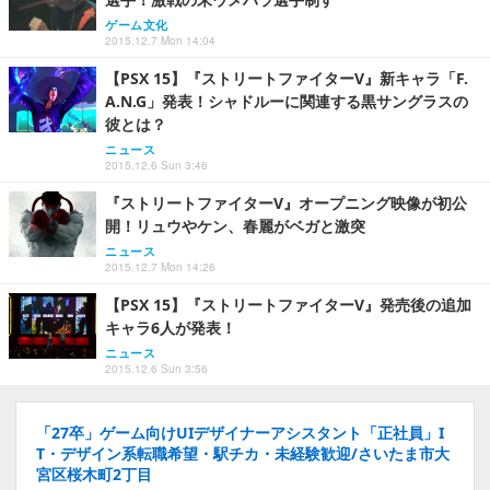
ゲーム文化
2015.12.7 Mon 14:04
【PSX 15】『ストリートファイターV』新キャラ「F.
A.N.G」発表！シャドルーに関連する黒サングラスの
彼とは？
ニュース
2015.12.6 Sun 3:46
『ストリートファイターV』オープニング映像が初公
開！リュウやケン、春麗がベガと激突
ニュース
2015.12.7 Mon 14:26
【PSX 15】『ストリートファイターV』発売後の追加
キャラ6人が発表！
ニュース
2015.12.6 Sun 3:56
「27卒」ゲーム向けUIデザイナーアシスタント「正社員」I
T・デザイン系転職希望・駅チカ・未経験歓迎/さいたま市大
宮区桜木町2丁目