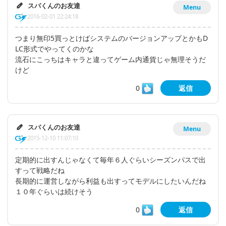
スパくんのお友達
Menu
2016-02-01 22:24:18
つまり無印5買っとけばシステムのバージョンアップとかもD
LC形式でやってくのかな
流石にこっちはキャラと違ってゲーム内通貨じゃ無理そうだ
けど
0
返信
スパくんのお友達
Menu
2015-12-10 11:07:10
定期的に出すんじゃなくて毎年６人ぐらいシーズンパスで出
すって戦略だね
長期的に運営しながら利益も出すってモデルにしたいんだね
１０年ぐらいは続けそう
0
返信