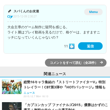
スパくんのお友達
Menu
2015-12-09 2:30:27
大会主導のゲーム制作に疑問を感じる。
ライト層はプレイ動画を見るだけで、格ゲーは、ますますニ
ッチになっていくんじゃないの？
11
返信
コメントをすべて読む（全28件）
関連ニュース
総勢16キャラ集結の『ストリートファイターV』特別
トレイラー！CBT第3弾や『HOT!パッケージ』情報も
ニュース
2015.12.7 Mon 18:13
「カプコンカップ ファイナルズ2015」優勝はかずのこ
選手！激戦の末ウメハラ選手制す