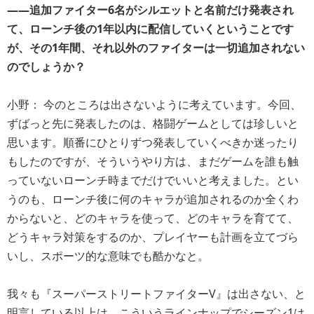
――追加ファイター6名がシルエットと名前だけ発表され
て、ローンチ後の1年以内に配信していくということです
が、その1年間、それ以外のファイターは一切追加されない
のでしょうか？
小野： 今のところは出さないように考えています。今回、
ずばっと先に発表したのは、格闘ゲームとしては珍しいと
思います。順番にひとりずつ発表していくべきか迷ったり
もしたのですが、そういうやり方は、まだゲームを誰も触
っていないローンチ時までだけでいいと考えました。とい
うのも、ローンチ後に何のキャラが追加されるのか全くわ
からないと、どのキャラを使って、どのキャラを育てて、
どうキャラ対策をするのか、プレイヤーも計画を立てづら
いし、スポーツ的な意味でも酷かなと。
我々も『スーパーストリートファイターV』は出さない、と
明言している以上は、こういうラインナップでシーズン1は