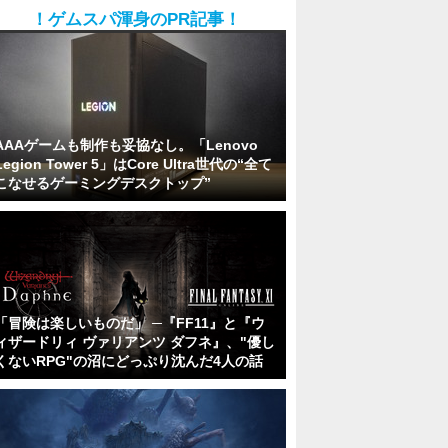
！ゲムスパ渾身のPR記事！
AAAゲームも制作も妥協なし。「Lenovo
Legion Tower 5」はCore Ultra世代の“全て
こなせるゲーミングデスクトップ”
「冒険は楽しいものだ」 ─『FF11』と『ウ
ィザードリィ ヴァリアンツ ダフネ』、"優し
くないRPG"の沼にどっぷり沈んだ4人の話