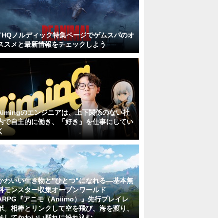
THQノルディック特集ページでゲムスパのオ
ススメと最新情報をチェックしよう
Aimingのエンジニアは、上下関係のない社
内で自主的に働き、「好き」を仕事にしてい
く
かわいい生き物と"ひとつ"になれる―基本無
料モンスター収集オープンワールド
ARPG『アニモ（Aniimo）』先行プレイレ
ポ。相棒とリンクして空を飛び、海を渡り、
そしてかわいい群れに紛れ込む