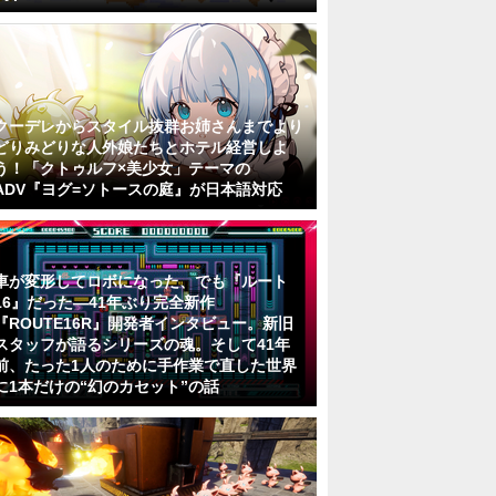
クーデレからスタイル抜群お姉さんまでより
どりみどりな人外娘たちとホテル経営しよ
う！「クトゥルフ×美少女」テーマの
ADV『ヨグ=ソトースの庭』が日本語対応
車が変形してロボになった、でも『ルート
16』だった―41年ぶり完全新作
『ROUTE16R』開発者インタビュー。新旧
スタッフが語るシリーズの魂。そして41年
前、たった1人のために手作業で直した世界
に1本だけの“幻のカセット”の話