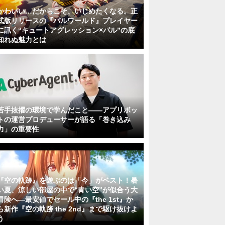
かわいい…だからこそ、いじめたくなる。正
式版リリースの『パルワールド』プレイヤー
に訊く“キュートアグレッション×パル”の底
知れぬ魅力とは
若手抜擢の環境で学んだこと――アプリボッ
トの運営プロデューサーが語る「巻き込み
力」の重要性
『空の軌跡』を遊ぶのは「今」がベスト！暑
い夏、涼しい部屋の中で“青い空”が似合う大
冒険へ―最安値でセール中の『the 1st』か
ら新作『空の軌跡 the 2nd』まで駆け抜けよ
う