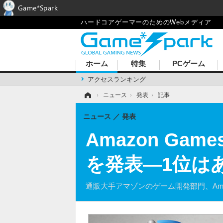
Game*Spark
ハードコアゲーマーのためのWebメディア
ホーム
特集
PCゲーム
アクセスランキング
ホーム
›
ニュース
›
発表
›
記事
ニュース
発表
Amazon Ga
を発表―1位は
通販大手アマゾンのゲーム開発部門、Ama