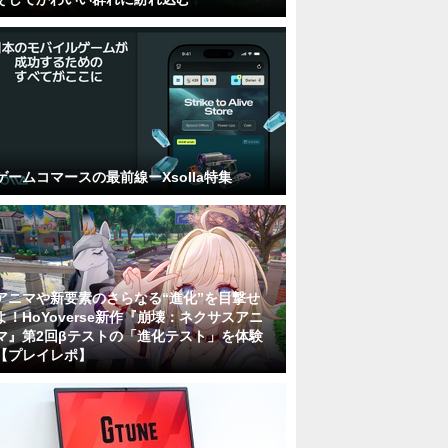
ゲームコマースの最前線ーXsolla特集
アニマや新要素のさらなる“進化”を目撃せ
よ！HoYoverse新作『崩壊：ネクサスアニ
マ』第2回βテストの「進化テスト」を体験
【プレイレポ】