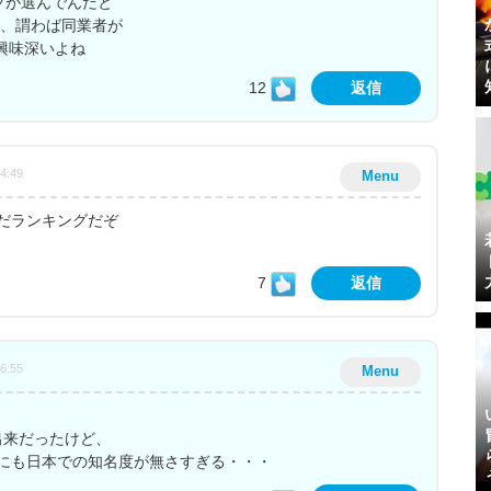
ッフが選んでんだと
とは、謂わば同業者が
興味深いよね
12
返信
54:49
Menu
だランキングだぞ
7
返信
46:55
Menu
な出来だったけど、
にも日本での知名度が無さすぎる・・・