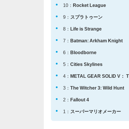
10：
Rocket League
9：
スプラトゥーン
8：
Life is Strange
7：
Batman: Arkham Knight
6：
Bloodborne
5：
Cities Skylines
4：
METAL GEAR SOLID V： 
3：
The Witcher 3: Wild Hunt
2：
Fallout 4
1：
スーパーマリオメーカー