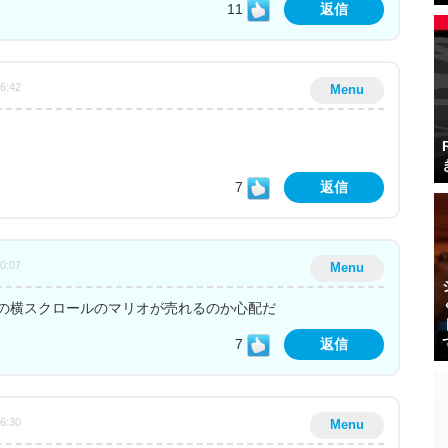
11
返信
46:42
Menu
！
7
返信
30:07
Menu
の横スクロールのマリオが売れるのか心配だ
7
返信
16:30
Menu