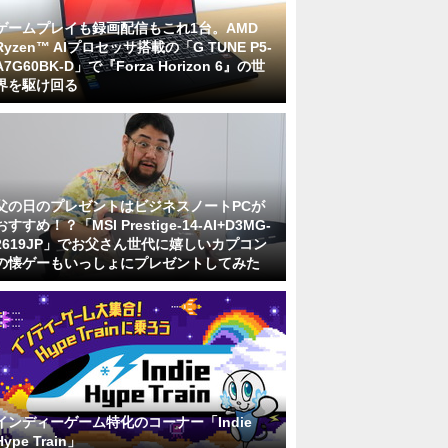
ゲームプレイも録画配信もこれ1台。AMD
Ryzen™ AIプロセッサ搭載の「G TUNE P5-
A7G60BK-D」で『Forza Horizon 6』の世
界を駆け回る
父の日のプレゼントはビジネスノートPCが
おすすめ！？「MSI Prestige-14-AI+D3MG-
2619JP」でお父さん世代に嬉しいカプコン
の懐ゲーもいっしょにプレゼントしてみた
インディーゲーム特化のコーナー「Indie
Hype Train」