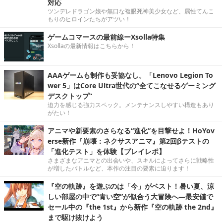
対応
ツンデレドラゴン娘や無口な複眼死神美少女など、属性てんこ
もりのヒロインたちがアツい！
ゲームコマースの最前線ーXsolla特集
Xsollaの最新情報はこちらから！
AAAゲームも制作も妥協なし。「Lenovo Legion To
wer 5」はCore Ultra世代の“全てこなせるゲーミング
デスクトップ”
迫力を感じる強力スペック。メンテナンスしやすい構造もあり
がたい！
アニマや新要素のさらなる“進化”を目撃せよ！HoYov
erse新作『崩壊：ネクサスアニマ』第2回βテストの
「進化テスト」を体験【プレイレポ】
さまざまなアニマとの出会いや、スキルによってさらに戦略性
が増したバトルなど、本作の注目の要素に迫ります！
『空の軌跡』を遊ぶのは「今」がベスト！暑い夏、涼
しい部屋の中で“青い空”が似合う大冒険へ―最安値で
セール中の『the 1st』から新作『空の軌跡 the 2nd』
まで駆け抜けよう