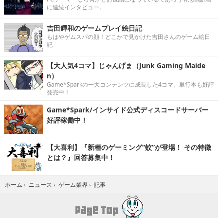
に連続インタビュー。
吉田輝和のゲームプレイ絵日記
もはやゲムスパの顔！どこかで見かけた吉田さんのゲーム絵日
記
【大人気4コマ】じゃんげま（Junk Gaming Maide
n）
Game*Sparkの一大コンテンツに成長した4コマ。単行本も好評
発売中！
Game*Spark/インサイド公式ディスコードサーバー
好評稼働中！
【大喜利】『新種のゲーミング“蚊”が登場！ その特徴
とは？』回答募集中！
記事
ホーム
›
ニュース
›
ゲーム業界
›