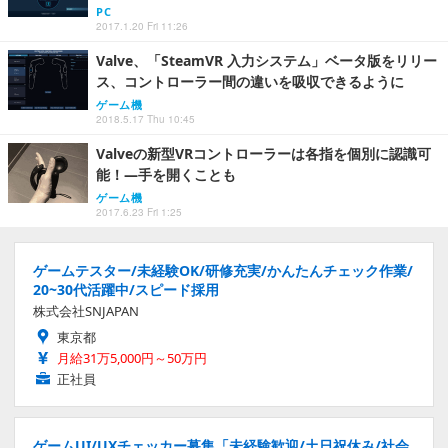
PC
2017.1.20 Fri 11:26
Valve、「SteamVR 入力システム」ベータ版をリリー
ス、コントローラー間の違いを吸収できるように
ゲーム機
2018.5.17 Thu 10:45
Valveの新型VRコントローラーは各指を個別に認識可
能！―手を開くことも
ゲーム機
2017.6.23 Fri 1:25
ゲームテスター/未経験OK/研修充実/かんたんチェック作業/
20~30代活躍中/スピード採用
株式会社SNJAPAN
東京都
月給31万5,000円～50万円
正社員
ゲームUI/UXチェッカー募集「未経験歓迎/土日祝休み/社会