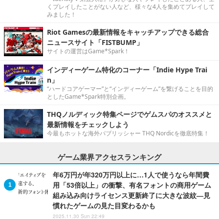
くプレイしたことがない人など、様々な4人を集めてプレイして
みました！
Riot Gamesの最新情報をキャッチアップできる総合
ニュースサイト「FISTBUMP」
サイトの運営はGame*Spark！
インディーゲーム特化のコーナー「Indie Hype Trai
n」
“ハードコアゲーマー”と“インディーゲーム”を繋げることを目的
としたGame*Spark特別企画。
THQノルディック特集ページでゲムスパのオススメと
最新情報をチェックしよう
今最もホットな海外パブリッシャー THQ Nordicを徹底特集！
ゲーム業界アクセスランキング
年6万円が年320万円以上に…1人で使うなら年間費
用「53倍以上」の衝撃、有名フォントの商用ゲーム
組み込み向けライセンス更新終了に大きな波紋―見
慣れたゲームの見た目変わるかも
2025.11.30 Sun 22:49