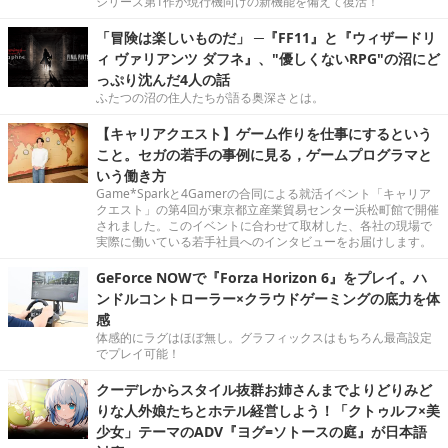
シリーズ第1作が現行機向けの新機能を備えて復活！
「冒険は楽しいものだ」 ─『FF11』と『ウィザードリ
ィ ヴァリアンツ ダフネ』、"優しくないRPG"の沼にど
っぷり沈んだ4人の話
ふたつの沼の住人たちが語る奥深さとは。
【キャリアクエスト】ゲーム作りを仕事にするという
こと。セガの若手の事例に見る，ゲームプログラマと
いう働き方
Game*Sparkと4Gamerの合同による就活イベント「キャリア
クエスト」の第4回が東京都立産業貿易センター浜松町館で開催
されました。このイベントに合わせて取材した、各社の現場で
実際に働いている若手社員へのインタビューをお届けします。
GeForce NOWで『Forza Horizon 6』をプレイ。ハ
ンドルコントローラー×クラウドゲーミングの底力を体
感
体感的にラグはほぼ無し。グラフィックスはもちろん最高設定
でプレイ可能！
クーデレからスタイル抜群お姉さんまでよりどりみど
りな人外娘たちとホテル経営しよう！「クトゥルフ×美
少女」テーマのADV『ヨグ=ソトースの庭』が日本語