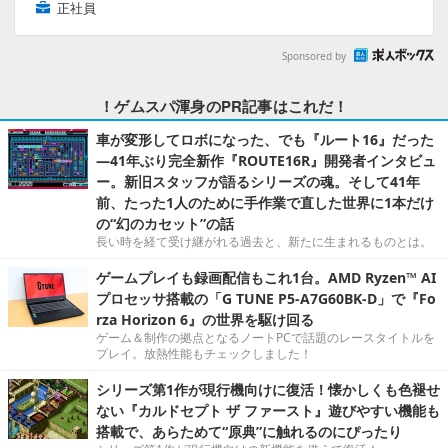
正社員
Sponsored by
！ゲムスパ渾身のPR記事はこれだ！
車が変形してロボになった、でも『ルート16』だった
―41年ぶり完全新作『ROUTE16R』開発者インタビュ
ー。新旧スタッフが語るシリーズの魂。そして41年
前、たった1人のために手作業で直した世界に1本だけ
の“幻のカセット”の話
長い時を経て受け継がれる過去と、新たに生まれるものとは。
ゲームプレイも録画配信もこれ1台。AMD Ryzen™ AI
プロセッサ搭載の「G TUNE P5-A7G60BK-D」で『Fo
rza Horizon 6』の世界を駆け回る
ゲーム＆制作の拠点となるノートPCで話題のレースタイトルを
プレイ。放熱性能もチェックしました！
シリーズ第1作が現行機向けに復活！懐かしくも色褪せ
ない『カルドセプト ザ ファースト』遊びやすい機能も
搭載で、あらためて“原典”に触れるのにぴったり