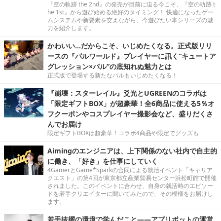
『空の軌跡 the 2nd』の発売が目前に迫る今こそ、『空の軌跡 t
he 1st』から遊び始める絶好のタイミング！ 快適になったゲー
ムシステムや新要素を交えながら、今遊びたい本シリーズの魅
力を紹介します。
かわいい…だからこそ、いじめたくなる。正式版リリ
ースの『パルワールド』プレイヤーに訊く“キュートア
グレッション×パル”の底知れぬ魅力とは
正式版で登場する新たなパルもいじめたくなる！
『崩壊：スターレイル』爻光とUGREENのコラボは
「限定ギフトBOX」が超豪華！全6商品に使える5％オ
フクーポンやコスプレイヤー撮影会など、盛りだくさ
んでお届け
限定ギフトBOXは超豪華！コラボ4商品や限定でグッズも
Aimingのエンジニアは、上下関係のない社内で自主的
に働き、「好き」を仕事にしていく
4GamerとGame*Sparkの合同による就活イベント「キャリア
クエスト」の第4回が東京都立産業貿易センター浜松町館で開催
されました。このイベントに合わせ、自身の就活時のエピソー
ドを若手クリエイターに聞いてみたので、その模様をお届けし
ます。
若手抜擢の環境で学んだこと――アプリボットの運営