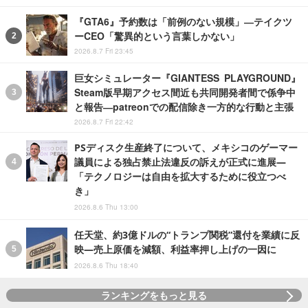
『GTA6』予約数は「前例のない規模」―テイクツ
ーCEO「驚異的という言葉しかない」
2026.8.7 Fri 23:45
巨女シミュレーター『GIANTESS PLAYGROUND』
Steam版早期アクセス間近も共同開発者間で係争中
と報告―patreonでの配信除き一方的な行動と主張
2026.8.7 Fri 22:42
PSディスク生産終了について、メキシコのゲーマー
議員による独占禁止法違反の訴えが正式に進展―
「テクノロジーは自由を拡大するために役立つべ
き」
2026.8.6 Thu 13:00
任天堂、約3億ドルの“トランプ関税”還付を業績に反
映―売上原価を減額、利益率押し上げの一因に
2026.8.6 Thu 18:40
ランキングをもっと見る