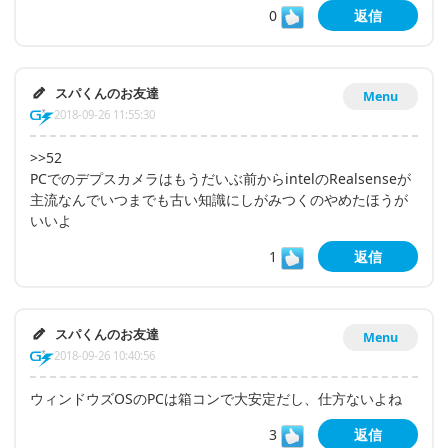
0
返信
スパくんのお友達
Menu
2018-09-26 11:55:30
>>52
PCでのデプスカメラはもうだいぶ前からintelのRealsenseが
主流なんでいつまでも古い知識にしがみつくのやめたほうが
いいよ
1
返信
スパくんのお友達
Menu
2018-09-26 10:40:56
ウィンドウズOSのPCは箱コンで大安定だし、仕方ないよね
3
返信