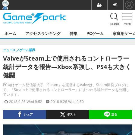
search
menu
ホーム
アクセスランキング
特集
PCゲーム
家庭用ゲー
ニュース
ゲーム業界
ValveがSteam上で使用されるコントローラー
統計データを報告―Xbox系強し、PS4も大きく
健闘
PC向けゲーム配信最大手「Steam」を運営するValveは、Steam開発ブログに
て、「Steam上で使用されるコントローラー」にまつわる統計データを公開し
ています。
2018.9.26 Wed 9:52
2018.9.26 Wed 9:50
シェア
ポスト
送る