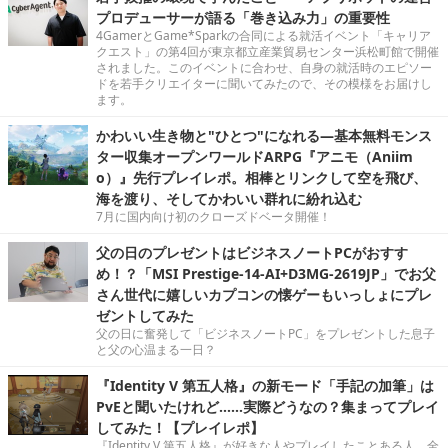
プロデューサーが語る「巻き込み力」の重要性
4GamerとGame*Sparkの合同による就活イベント「キャリア
クエスト」の第4回が東京都立産業貿易センター浜松町館で開催
されました。このイベントに合わせ、自身の就活時のエピソー
ドを若手クリエイターに聞いてみたので、その模様をお届けし
ます。
かわいい生き物と"ひとつ"になれる―基本無料モンス
ター収集オープンワールドARPG『アニモ（Aniim
o）』先行プレイレポ。相棒とリンクして空を飛び、
海を渡り、そしてかわいい群れに紛れ込む
7月に国内向け初のクローズドベータ開催！
父の日のプレゼントはビジネスノートPCがおすす
め！？「MSI Prestige-14-AI+D3MG-2619JP」でお父
さん世代に嬉しいカプコンの懐ゲーもいっしょにプレ
ゼントしてみた
父の日に奮発して「ビジネスノートPC」をプレゼントした息子
と父の心温まる一日？
『Identity V 第五人格』の新モード「手記の加筆」は
PvEと聞いたけれど……実際どうなの？集まってプレイ
してみた！【プレイレポ】
『Identity V 第五人格』が好きな人やプレイしたことある人、全