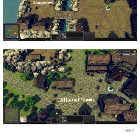
《SEKI》