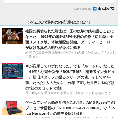
Sponsored by
！ゲムスパ渾身のPR記事はこれだ！
祖国に裏切られた騎士は、王の仇敵の娘を護ることに
なった―1998年の海外SRPG不朽の名作『幻世録』全
面リメイク版、体験版配信開始。ダーティーヒーロー
が駆ける異色の戦記が令和に蘇る
約30年の歴史を誇る海外SRPGの不朽の名作が全面リメイクされ
て登場！
車が変形してロボになった、でも『ルート16』だった
―41年ぶり完全新作『ROUTE16R』開発者インタビュ
ー。新旧スタッフが語るシリーズの魂。そして41年
前、たった1人のために手作業で直した世界に1本だけ
の“幻のカセット”の話
長い時を経て受け継がれる過去と、新たに生まれるものとは。
ゲームプレイも録画配信もこれ1台。AMD Ryzen™ AI
プロセッサ搭載の「G TUNE P5-A7G60BK-D」で『Fo
rza Horizon 6』の世界を駆け回る