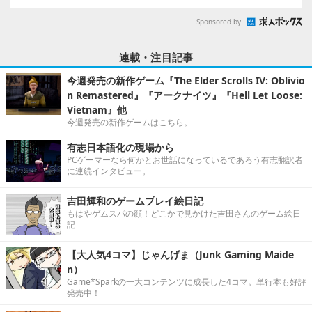
Sponsored by
連載・注目記事
今週発売の新作ゲーム『The Elder Scrolls IV: Oblivio
n Remastered』『アークナイツ』『Hell Let Loose:
Vietnam』他
今週発売の新作ゲームはこちら。
有志日本語化の現場から
PCゲーマーなら何かとお世話になっているであろう有志翻訳者
に連続インタビュー。
吉田輝和のゲームプレイ絵日記
もはやゲムスパの顔！どこかで見かけた吉田さんのゲーム絵日
記
【大人気4コマ】じゃんげま（Junk Gaming Maide
n）
Game*Sparkの一大コンテンツに成長した4コマ。単行本も好評
発売中！