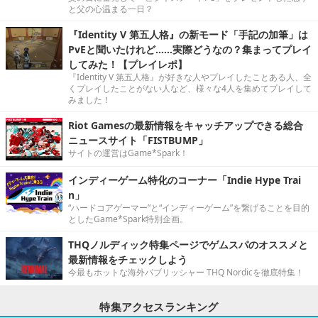
と父の心温まる一日？
『Identity V 第五人格』の新モード「手記の加筆」は
PvEと聞いたけれど……実際どうなの？集まってプレイ
してみた！【プレイレポ】
『Identity V 第五人格』が好きな人やプレイしたことある人、全
くプレイしたことがない人など、様々な4人を集めてプレイして
みました！
Riot Gamesの最新情報をキャッチアップできる総合
ニュースサイト「FISTBUMP」
サイトの運営はGame*Spark！
インディーゲーム特化のコーナー「Indie Hype Trai
n」
“ハードコアゲーマー”と“インディーゲーム”を繋げることを目的
としたGame*Spark特別企画。
THQノルディック特集ページでゲムスパのオススメと
最新情報をチェックしよう
今最もホットな海外パブリッシャー THQ Nordicを徹底特集！
特集アクセスランキング