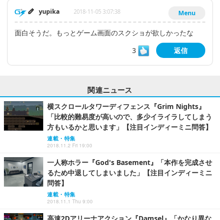
yupika
2018-11-05 3:07:38
Menu
面白そうだ。もっとゲーム画面のスクショが欲しかったな
3
返信
関連ニュース
横スクロールタワーディフェンス『Grim Nights』
「比較的難易度が高いので、多少イライラしてしまう
方もいるかと思います」【注目インディーミニ問答】
連載・特集
2018.11.2 Fri 19:00
一人称ホラー『God's Basement』「本作を完成させ
るため中退してしまいました」【注目インディーミニ
問答】
連載・特集
2018.11.1 Thu 9:00
高速2Dアリーナアクション『Damsel』「かなり異な