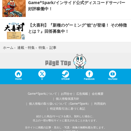
Game*Spark/インサイド公式ディスコードサーバー
好評稼働中！
【大喜利】『新種のゲーミング“蚊”が登場！ その特徴
とは？』回答募集中！
記事
ホーム
›
連載・特集
›
特集
›
Home
X
STEAM
Facebook
YouTube
Game*Sparkについて
お問合せ
広告掲載
会社概要
個人情報保護方針
個人情報の取り扱いについて（Game*Spark）
利用規約
特定商取引法に基づく表記
紹介した商品/サービスを購入、契約した場合に、
売上の一部が弊社サイトに還元されることがあります。
当サイトに掲載の記事・見出し・写真・画像の無断転載を禁じます。