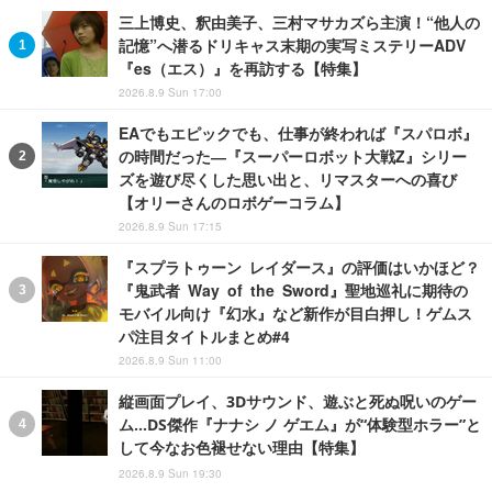
三上博史、釈由美子、三村マサカズら主演！“他人の
記憶”へ潜るドリキャス末期の実写ミステリーADV
『es（エス）』を再訪する【特集】
2026.8.9 Sun 17:00
EAでもエピックでも、仕事が終われば『スパロボ』
の時間だった―『スーパーロボット大戦Z』シリー
ズを遊び尽くした思い出と、リマスターへの喜び
【オリーさんのロボゲーコラム】
2026.8.9 Sun 17:15
『スプラトゥーン レイダース』の評価はいかほど？
『鬼武者 Way of the Sword』聖地巡礼に期待の
モバイル向け『幻水』など新作が目白押し！ゲムス
パ注目タイトルまとめ#4
2026.8.9 Sun 11:00
縦画面プレイ、3Dサウンド、遊ぶと死ぬ呪いのゲー
ム…DS傑作『ナナシ ノ ゲエム』が“体験型ホラー”と
して今なお色褪せない理由【特集】
2026.8.9 Sun 19:30