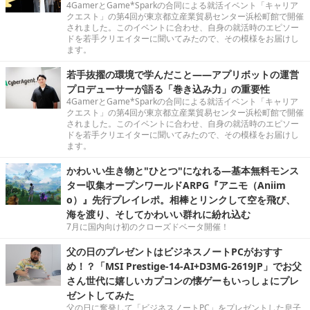
4GamerとGame*Sparkの合同による就活イベント「キャリア
クエスト」の第4回が東京都立産業貿易センター浜松町館で開催
されました。このイベントに合わせ、自身の就活時のエピソー
ドを若手クリエイターに聞いてみたので、その模様をお届けし
ます。
若手抜擢の環境で学んだこと――アプリボットの運営
プロデューサーが語る「巻き込み力」の重要性
4GamerとGame*Sparkの合同による就活イベント「キャリア
クエスト」の第4回が東京都立産業貿易センター浜松町館で開催
されました。このイベントに合わせ、自身の就活時のエピソー
ドを若手クリエイターに聞いてみたので、その模様をお届けし
ます。
かわいい生き物と"ひとつ"になれる―基本無料モンス
ター収集オープンワールドARPG『アニモ（Aniim
o）』先行プレイレポ。相棒とリンクして空を飛び、
海を渡り、そしてかわいい群れに紛れ込む
7月に国内向け初のクローズドベータ開催！
父の日のプレゼントはビジネスノートPCがおすす
め！？「MSI Prestige-14-AI+D3MG-2619JP」でお父
さん世代に嬉しいカプコンの懐ゲーもいっしょにプレ
ゼントしてみた
父の日に奮発して「ビジネスノートPC」をプレゼントした息子