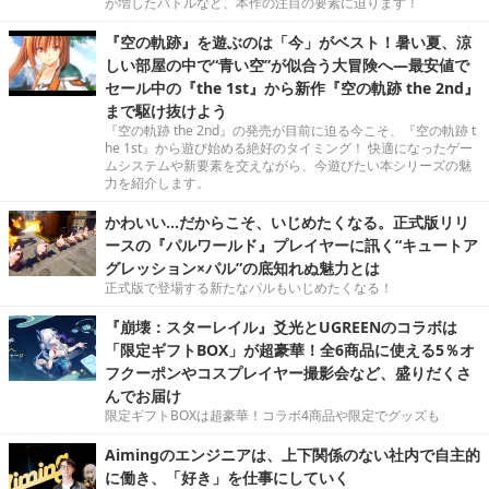
が増したバトルなど、本作の注目の要素に迫ります！
『空の軌跡』を遊ぶのは「今」がベスト！暑い夏、涼
しい部屋の中で“青い空”が似合う大冒険へ―最安値で
セール中の『the 1st』から新作『空の軌跡 the 2nd』
まで駆け抜けよう
『空の軌跡 the 2nd』の発売が目前に迫る今こそ、『空の軌跡 t
he 1st』から遊び始める絶好のタイミング！ 快適になったゲー
ムシステムや新要素を交えながら、今遊びたい本シリーズの魅
力を紹介します。
かわいい…だからこそ、いじめたくなる。正式版リリ
ースの『パルワールド』プレイヤーに訊く“キュートア
グレッション×パル”の底知れぬ魅力とは
正式版で登場する新たなパルもいじめたくなる！
『崩壊：スターレイル』爻光とUGREENのコラボは
「限定ギフトBOX」が超豪華！全6商品に使える5％オ
フクーポンやコスプレイヤー撮影会など、盛りだくさ
んでお届け
限定ギフトBOXは超豪華！コラボ4商品や限定でグッズも
Aimingのエンジニアは、上下関係のない社内で自主的
に働き、「好き」を仕事にしていく