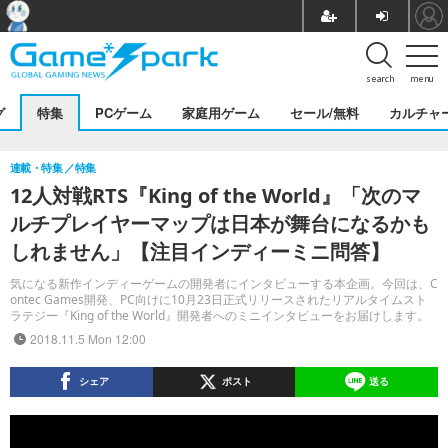
search
menu
グ
特集
PCゲーム
家庭用ゲーム
セール/無料
カルチャ
連載・特集
特集
12人対戦RTS『King of the World』「次のマ
ルチプレイヤーマップは日本が舞台になるかも
しれません」【注目インディーミニ問答】
気になる新作インディーゲームの開発者にインタビューする本企画。今回は、C
ontec Games開発、PC向けに10月23日正式リリースされたリアルタイムスト
ラテジー『King of the World』開発者へのミニインタビューをお届けします。
2018.11.5 Mon 12:00
シェア
ポスト
送る