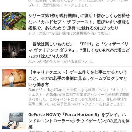
ゲーム＆制作の拠点となるノートPCで話題のレースタイトルを
プレイ。放熱性能もチェックしました！
シリーズ第1作が現行機向けに復活！懐かしくも色褪せ
ない『カルドセプト ザ ファースト』遊びやすい機能も
搭載で、あらためて“原典”に触れるのにぴったり
シリーズ第1作が現行機向けの新機能を備えて復活！
「冒険は楽しいものだ」 ─『FF11』と『ウィザードリ
ィ ヴァリアンツ ダフネ』、"優しくないRPG"の沼にど
っぷり沈んだ4人の話
ふたつの沼の住人たちが語る奥深さとは。
【キャリアクエスト】ゲーム作りを仕事にするという
こと。セガの若手の事例に見る，ゲームプログラマと
いう働き方
Game*Sparkと4Gamerの合同による就活イベント「キャリア
クエスト」の第4回が東京都立産業貿易センター浜松町館で開催
されました。このイベントに合わせて取材した、各社の現場で
実際に働いている若手社員へのインタビューをお届けします。
GeForce NOWで『Forza Horizon 6』をプレイ。ハ
ンドルコントローラー×クラウドゲーミングの底力を体
感