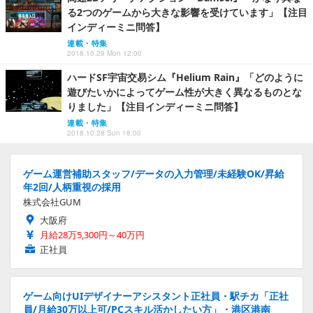
る2つのゲームから大きな影響を受けています」【注目
インディーミニ問答】
連載・特集
2018.10.29 Mon 12:00
ハードSF宇宙交易シム『Helium Rain』「どのように
遊びたいかによってゲーム性が大きく異なるものとな
りました」【注目インディーミニ問答】
連載・特集
2018.10.28 Sun 18:00
ゲーム運営補助スタッフ/データの入力管理/未経験OK/昇給
年2回/人柄重視の採用
株式会社GUM
大阪府
月給28万5,300円～40万円
正社員
ゲーム向けUIデザイナーアシスタント正社員・駅チカ「正社
員/月給30万以上可/PCスキル活かしたい方」・港区港南