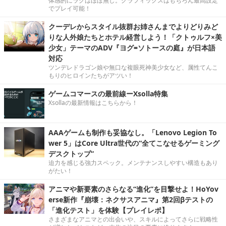
体感的にラグはほぼ無し。グラフィックスはもちろん最高設定
でプレイ可能！
クーデレからスタイル抜群お姉さんまでよりどりみど
りな人外娘たちとホテル経営しよう！「クトゥルフ×美
少女」テーマのADV『ヨグ=ソトースの庭』が日本語
対応
ツンデレドラゴン娘や無口な複眼死神美少女など、属性てんこ
もりのヒロインたちがアツい！
ゲームコマースの最前線ーXsolla特集
Xsollaの最新情報はこちらから！
AAAゲームも制作も妥協なし。「Lenovo Legion To
wer 5」はCore Ultra世代の“全てこなせるゲーミング
デスクトップ”
迫力を感じる強力スペック。メンテナンスしやすい構造もあり
がたい！
アニマや新要素のさらなる“進化”を目撃せよ！HoYov
erse新作『崩壊：ネクサスアニマ』第2回βテストの
「進化テスト」を体験【プレイレポ】
さまざまなアニマとの出会いや、スキルによってさらに戦略性