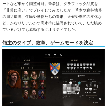
ートなど細かく調整可能。筆者は、グラフィック品質を
「非常に高い」でプレイしてみましたが、草木や森林地帯
の周辺環境、住民や動物たちの造形、天候や季節の変化な
ど、かなり
リアルかつ高水準に描写されていて、ただ眺め
ているだけでも感動するクオリティ
でした。
領主のタイプ、紋章、ゲームモードを決定