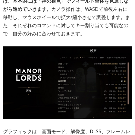
は、
基本的には「神の視点」でフィールド全体を見通しな
がら進めていきます。
カメラ操作は、WASDで前後左右に
移動し、マウスホイールで拡大/縮小させて調整します。ま
た、それぞれのコマンドに対してキー割り当ても可能なの
で、自分の好みに合わせておきます。
グラフィックは、画面モード、解像度、DLSS、フレームレ