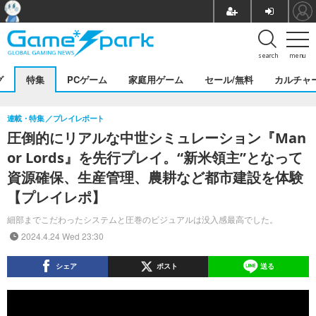
search
menu
グ
特集
PCゲーム
家庭用ゲーム
セール/無料
カルチャ
連載・特集
プレイレポート
圧倒的にリアルな中世シミュレーション『Man
or Lords』を先行プレイ。“新米領主”となって
資源確保、生産管理、農耕など都市建設を体験
【プレイレポ】
細部までこだわったシステムと圧巻のビジュアルは没入感最高でした。
2024.4.24 Wed 23:30
シェア
ポスト
送る