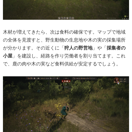
木材が増えてきたら、次は食料の確保です。マップで地域
の全体を見渡すと、野生動物の生息地や木の実の採集場所
が分かります。その近くに「
狩人の野営地
」や「
採集者の
小屋
」を建設し、経路を作り労働者を割り当てます。これ
で、鹿の肉や木の実など食料供給が安定するでしょう。