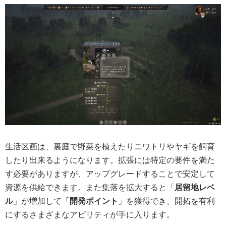
生活区画は、裏庭で野菜を植えたりニワトリやヤギを飼育
したり出来るようになります。拡張には特定の要件を満た
す必要がありますが、アップグレードすることで安定して
資源を供給できます。また集落を拡大すると「
居留地レベ
ル
」が増加して「
開発ポイント
」を獲得でき、開拓を有利
にするさまざまなアビリティが手に入ります。