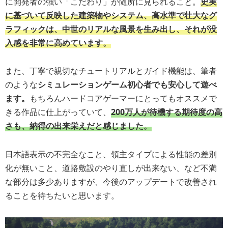
に開発者の強い「こだわり」が随所に見られること。
史実
に基づいて反映した建築物やシステム、高水準で壮大なグ
ラフィックは、中世のリアルな風景を生み出し、それが没
入感を非常に高めています。
また、丁寧で親切なチュートリアルとガイド機能は、筆者
のような
シミュレーションゲーム初心者でも安心して遊べ
ます。
もちろんハードコアゲーマーにとってもオススメで
きる作品に仕上がっていて、
200万人が待機する期待度の高
さも、納得の出来栄えだと感じました。
日本語表示の不完全なこと、領主タイプによる性能の差別
化が無いこと、道路敷設のやり直しが出来ない、など不満
な部分は多少ありますが、今後のアップデートで改善され
ることを待ちたいと思います。