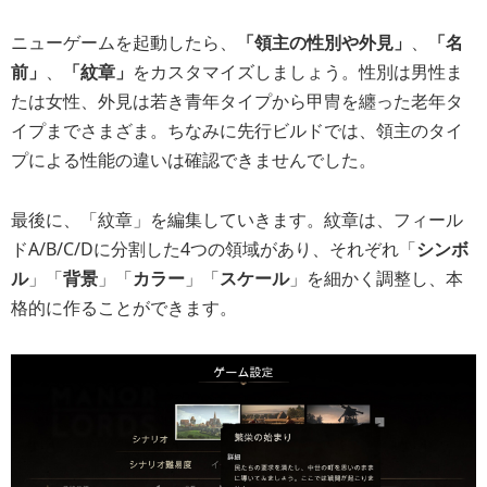
ニューゲームを起動したら、
「領主の性別や外見」
、
「名
前」
、
「紋章」
をカスタマイズしましょう。性別は男性ま
たは女性、外見は若き青年タイプから甲冑を纏った老年タ
イプまでさまざま。ちなみに先行ビルドでは、領主のタイ
プによる性能の違いは確認できませんでした。
最後に、「紋章」を編集していきます。紋章は、フィール
ドA/B/C/Dに分割した4つの領域があり、それぞれ「
シンボ
ル
」「
背景
」「
カラー
」「
スケール
」を細かく調整し、本
格的に作ることができます。