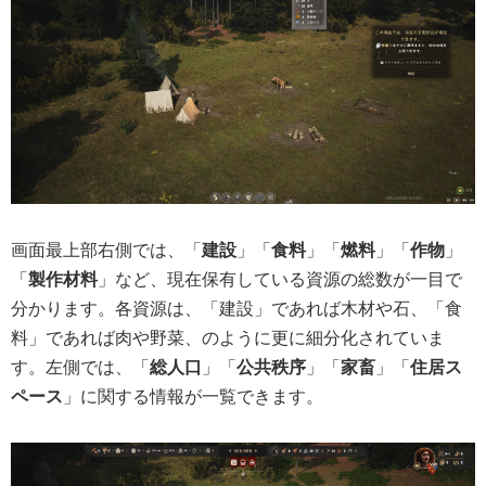
画面最上部右側では、「
建設
」「
食料
」「
燃料
」「
作物
」
「
製作材料
」など、現在保有している資源の総数が一目で
分かります。各資源は、「建設」であれば木材や石、「食
料」であれば肉や野菜、のように更に細分化されていま
す。左側では、「
総人口
」「
公共秩序
」「
家畜
」「
住居ス
ペース
」に関する情報が一覧できます。