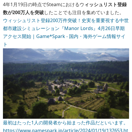
4年1月19日の時点でSteamにおけるウ
ィッシュリスト登録
数が200万人を突破
したことでも注目を集めていました。
ウィッシュリスト登録200万件突破！史実を重要視する中世
都市建設シミュレーション『Manor Lords』4月26日早期
アクセス開始 | Game*Spark - 国内・海外ゲーム情報サイ
ト
最初はたった1人の開発者から始まった作品だといいます。
https://www.gamespark.jp/article/2024/01/19/137653.ht