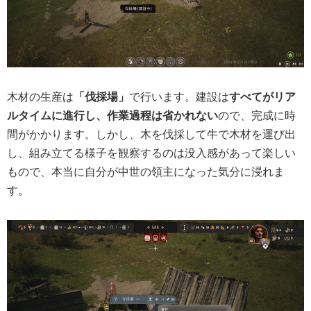
木材の生産は
「伐採場」
で行います。建設は
すべてがリア
ルタイムに進行し、作業過程は省かれない
ので、完成に時
間がかかります。しかし、木を伐採して牛で木材を運び出
し、組み立てる様子を観察するのは没入感があって楽しい
もので、
本当に自分が中世の領主になった気分に浸れま
す。