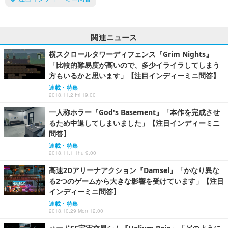
関連ニュース
横スクロールタワーディフェンス『Grim Nights』
「比較的難易度が高いので、多少イライラしてしまう
方もいるかと思います」【注目インディーミニ問答】
連載・特集
2018.11.2 Fri 19:00
一人称ホラー『God's Basement』「本作を完成させ
るため中退してしまいました」【注目インディーミニ
問答】
連載・特集
2018.11.1 Thu 9:00
高速2Dアリーナアクション『Damsel』「かなり異な
る2つのゲームから大きな影響を受けています」【注目
インディーミニ問答】
連載・特集
2018.10.29 Mon 12:00