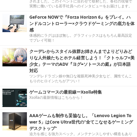
されました。このイベントに合わせて取材した、各社の現場で
実際に働いている若手社員へのインタビューをお届けします。
GeForce NOWで『Forza Horizon 6』をプレイ。ハ
ンドルコントローラー×クラウドゲーミングの底力を体
感
体感的にラグはほぼ無し。グラフィックスはもちろん最高設定
でプレイ可能！
クーデレからスタイル抜群お姉さんまでよりどりみど
りな人外娘たちとホテル経営しよう！「クトゥルフ×美
少女」テーマのADV『ヨグ=ソトースの庭』が日本語
対応
ツンデレドラゴン娘や無口な複眼死神美少女など、属性てんこ
もりのヒロインたちがアツい！
ゲームコマースの最前線ーXsolla特集
Xsollaの最新情報はこちらから！
AAAゲームも制作も妥協なし。「Lenovo Legion To
wer 5」はCore Ultra世代の“全てこなせるゲーミング
デスクトップ”
迫力を感じる強力スペック。メンテナンスしやすい構造もあり