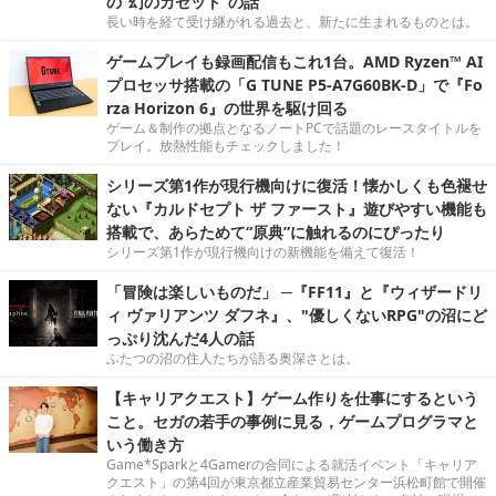
の“幻のカセット”の話
長い時を経て受け継がれる過去と、新たに生まれるものとは。
ゲームプレイも録画配信もこれ1台。AMD Ryzen™ AI
プロセッサ搭載の「G TUNE P5-A7G60BK-D」で『Fo
rza Horizon 6』の世界を駆け回る
ゲーム＆制作の拠点となるノートPCで話題のレースタイトルを
プレイ。放熱性能もチェックしました！
シリーズ第1作が現行機向けに復活！懐かしくも色褪せ
ない『カルドセプト ザ ファースト』遊びやすい機能も
搭載で、あらためて“原典”に触れるのにぴったり
シリーズ第1作が現行機向けの新機能を備えて復活！
「冒険は楽しいものだ」 ─『FF11』と『ウィザードリ
ィ ヴァリアンツ ダフネ』、"優しくないRPG"の沼にど
っぷり沈んだ4人の話
ふたつの沼の住人たちが語る奥深さとは。
【キャリアクエスト】ゲーム作りを仕事にするという
こと。セガの若手の事例に見る，ゲームプログラマと
いう働き方
Game*Sparkと4Gamerの合同による就活イベント「キャリア
クエスト」の第4回が東京都立産業貿易センター浜松町館で開催