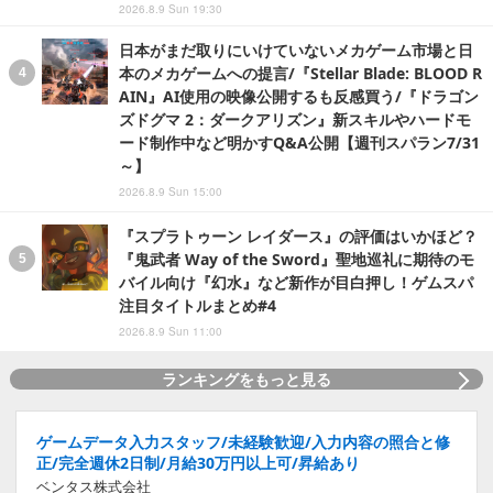
2026.8.9 Sun 19:30
日本がまだ取りにいけていないメカゲーム市場と日
本のメカゲームへの提言/『Stellar Blade: BLOOD R
AIN』AI使用の映像公開するも反感買う/『ドラゴン
ズドグマ 2：ダークアリズン』新スキルやハードモ
ード制作中など明かすQ&A公開【週刊スパラン7/31
～】
2026.8.9 Sun 15:00
『スプラトゥーン レイダース』の評価はいかほど？
『鬼武者 Way of the Sword』聖地巡礼に期待のモ
バイル向け『幻水』など新作が目白押し！ゲムスパ
注目タイトルまとめ#4
2026.8.9 Sun 11:00
ランキングをもっと見る
ゲームデータ入力スタッフ/未経験歓迎/入力内容の照合と修
正/完全週休2日制/月給30万円以上可/昇給あり
ベンタス株式会社