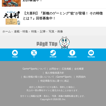
【大喜利】『新種のゲーミング“蚊”が登場！ その特徴
とは？』回答募集中！
写真・画像
ホーム
›
連載・特集
›
特集
›
記事
›
Home
X
STEAM
Facebook
YouTube
Game*Sparkについて
お問合せ
広告掲載
会社概要
個人情報保護方針
個人情報の取り扱いについて（Game*Spark）
利用規約
特定商取引法に基づく表記
紹介した商品/サービスを購入、契約した場合に、
売上の一部が弊社サイトに還元されることがあります。
当サイトに掲載の記事・見出し・写真・画像の無断転載を禁じます。
Copyright © 2026 IID, Inc.