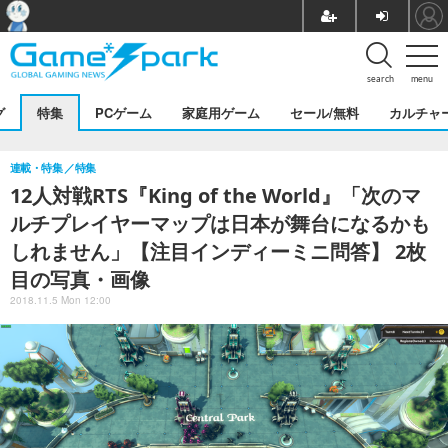
search
menu
グ
特集
PCゲーム
家庭用ゲーム
セール/無料
カルチャ
連載・特集
特集
12人対戦RTS『King of the World』「次のマ
ルチプレイヤーマップは日本が舞台になるかも
しれません」【注目インディーミニ問答】 2枚
目の写真・画像
2018.11.5 Mon 12:00