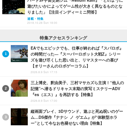
ハードSF宇宙交易シム『Helium Rain』「どのように
遊びたいかによってゲーム性が大きく異なるものとな
りました」【注目インディーミニ問答】
連載・特集
2018.10.28 Sun 18:00
特集アクセスランキング
EAでもエピックでも、仕事が終われば『スパロボ』
の時間だった―『スーパーロボット大戦Z』シリー
ズを遊び尽くした思い出と、リマスターへの喜び
【オリーさんのロボゲーコラム】
2026.8.9 Sun 17:15
三上博史、釈由美子、三村マサカズら主演！“他人の
記憶”へ潜るドリキャス末期の実写ミステリーADV
『es（エス）』を再訪する【特集】
2026.8.9 Sun 17:00
縦画面プレイ、3Dサウンド、遊ぶと死ぬ呪いのゲー
ム…DS傑作『ナナシ ノ ゲエム』が“体験型ホラ
ー”として今なお色褪せない理由【特集】