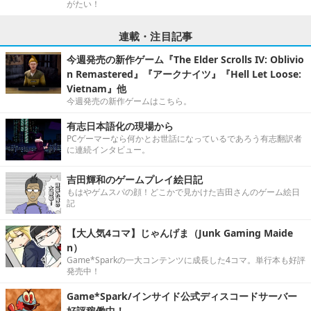
がたい！
連載・注目記事
今週発売の新作ゲーム『The Elder Scrolls IV: Oblivio
n Remastered』『アークナイツ』『Hell Let Loose:
Vietnam』他
今週発売の新作ゲームはこちら。
有志日本語化の現場から
PCゲーマーなら何かとお世話になっているであろう有志翻訳者
に連続インタビュー。
吉田輝和のゲームプレイ絵日記
もはやゲムスパの顔！どこかで見かけた吉田さんのゲーム絵日
記
【大人気4コマ】じゃんげま（Junk Gaming Maide
n）
Game*Sparkの一大コンテンツに成長した4コマ。単行本も好評
発売中！
Game*Spark/インサイド公式ディスコードサーバー
好評稼働中！