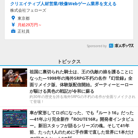
クリエイティブ人材営業/映像Webゲーム業界を支える
株式会社フェローズ
東京都
月給29万円～
正社員
Sponsored by
トピックス
祖国に裏切られた騎士は、王の仇敵の娘を護ることに
なった―1998年の海外SRPG不朽の名作『幻世録』全
面リメイク版、体験版配信開始。ダーティーヒーロー
が駆ける異色の戦記が令和に蘇る
約30年の歴史を誇る海外SRPGの不朽の名作が全面リメイクされ
て登場！
車が変形してロボになった、でも『ルート16』だった
―41年ぶり完全新作『ROUTE16R』開発者インタビュ
ー。新旧スタッフが語るシリーズの魂。そして41年
前、たった1人のために手作業で直した世界に1本だけ