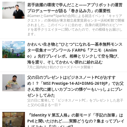
若手抜擢の環境で学んだこと――アプリボットの運営
プロデューサーが語る「巻き込み力」の重要性
4GamerとGame*Sparkの合同による就活イベント「キャリア
クエスト」の第4回が東京都立産業貿易センター浜松町館で開催
されました。このイベントに合わせ、自身の就活時のエピソー
ドを若手クリエイターに聞いてみたので、その模様をお届けし
ます。
かわいい生き物と"ひとつ"になれる―基本無料モンス
ター収集オープンワールドARPG『アニモ（Aniim
o）』先行プレイレポ。相棒とリンクして空を飛び、
海を渡り、そしてかわいい群れに紛れ込む
7月に国内向け初のクローズドベータ開催！
父の日のプレゼントはビジネスノートPCがおすす
め！？「MSI Prestige-14-AI+D3MG-2619JP」でお父
さん世代に嬉しいカプコンの懐ゲーもいっしょにプレ
ゼントしてみた
父の日に奮発して「ビジネスノートPC」をプレゼントした息子
と父の心温まる一日？
『Identity V 第五人格』の新モード「手記の加筆」は
PvEと聞いたけれど……実際どうなの？集まってプレイ
してみた！【プレイレポ】