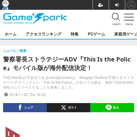
search
menu
ホーム
アクセスランキング
特集
PCゲーム
家庭用ゲー
ニュース
発表
警察署長ストラテジーADV『This Is the Polic
e』モバイル版が海外配信決定！
THQ Nordicの子会社であるHandyGamesは、Weappy Studioが手掛けるストラ
テジーアドベンチャー『This Is the Police』のモバイル版を、海外でiOS/Andro
id向けにリリースすることを発表しました。
2018.11.22 Thu 15:00
シェア
ポスト
送る