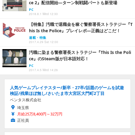
ce 2』配信開始―ターン制戦闘パートも新登場
PC
2018.8.1 Wed 12:30
【特集】汚職で退職金を稼ぐ警察署長ストラテジー『T
his Is the Police』プレイレポ―正義はどこだ！
連載・特集
2017.4.29 Sat 12:00
汚職に染まる警察署長ストラテジー『This Is the Poli
ce』のSteam版が日本語対応！
PC
2017.4.5 Wed 14:26
人気ゲームプレイテスター/新卒・27卒/話題のゲームを試遊
検証/残業ほぼ無し/さいたま市大宮区大門町2丁目
ベンタス株式会社
埼玉県
月給25万8,400円～32万円
正社員