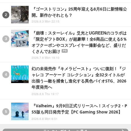
『ゴーストリコン』25周年迎える8月6日に新情報公
開。新作かそれとも？
2026.8.3 Mon 22:15
『崩壊：スターレイル』爻光とUGREENのコラボは
「限定ギフトBOX」が超豪華！全6商品に使える5％
オフクーポンやコスプレイヤー撮影会など、盛りだ
くさんでお届け
PR
2026.7.6 Mon 19:10
幻の未発売作『キメラビースト』ついに復刻！『ジ
ャレコ アーケード コレクション』全32タイトルが
出揃う―敵を捕食し進化する異色バイオSTG、2026
年度発売へ
2026.8.6 Thu 19:17
『Valheim』9月9日正式リリースへ！スイッチ2・P
S5版も同日発売予定【PC Gaming Show 2026】
2026.6.8 Mon 6:01