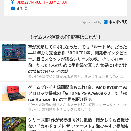
月給22万4,400円～33万2,400円
正社員
Sponsored by
！ゲムスパ渾身のPR記事はこれだ！
車が変形してロボになった、でも『ルート16』だった
―41年ぶり完全新作『ROUTE16R』開発者インタビュ
ー。新旧スタッフが語るシリーズの魂。そして41年
前、たった1人のために手作業で直した世界に1本だけ
の“幻のカセット”の話
長い時を経て受け継がれる過去と、新たに生まれるものとは。
ゲームプレイも録画配信もこれ1台。AMD Ryzen™ AI
プロセッサ搭載の「G TUNE P5-A7G60BK-D」で『Fo
rza Horizon 6』の世界を駆け回る
ゲーム＆制作の拠点となるノートPCで話題のレースタイトルを
プレイ。放熱性能もチェックしました！
シリーズ第1作が現行機向けに復活！懐かしくも色褪せ
ない『カルドセプト ザ ファースト』遊びやすい機能も