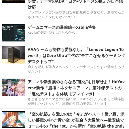
少女」テーマのADV『ヨグ=ソトースの庭』が日本語
対応
ツンデレドラゴン娘や無口な複眼死神美少女など、属性てんこ
もりのヒロインたちがアツい！
ゲームコマースの最前線ーXsolla特集
Xsollaの最新情報はこちらから！
AAAゲームも制作も妥協なし。「Lenovo Legion To
wer 5」はCore Ultra世代の“全てこなせるゲーミング
デスクトップ”
迫力を感じる強力スペック。メンテナンスしやすい構造もあり
がたい！
アニマや新要素のさらなる“進化”を目撃せよ！HoYov
erse新作『崩壊：ネクサスアニマ』第2回βテストの
「進化テスト」を体験【プレイレポ】
さまざまなアニマとの出会いや、スキルによってさらに戦略性
が増したバトルなど、本作の注目の要素に迫ります！
『空の軌跡』を遊ぶのは「今」がベスト！暑い夏、涼
しい部屋の中で“青い空”が似合う大冒険へ―最安値で
セール中の『the 1st』から新作『空の軌跡 the 2nd』