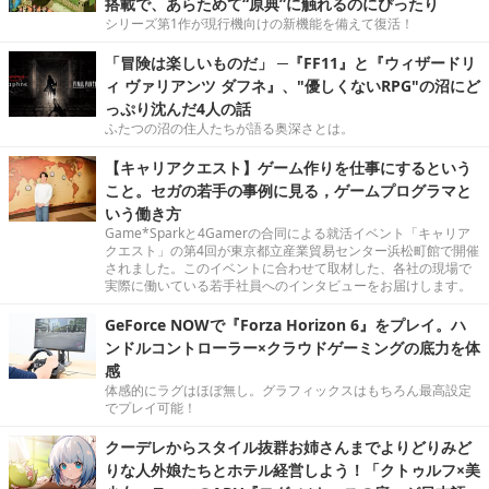
搭載で、あらためて“原典”に触れるのにぴったり
シリーズ第1作が現行機向けの新機能を備えて復活！
「冒険は楽しいものだ」 ─『FF11』と『ウィザードリ
ィ ヴァリアンツ ダフネ』、"優しくないRPG"の沼にど
っぷり沈んだ4人の話
ふたつの沼の住人たちが語る奥深さとは。
【キャリアクエスト】ゲーム作りを仕事にするという
こと。セガの若手の事例に見る，ゲームプログラマと
いう働き方
Game*Sparkと4Gamerの合同による就活イベント「キャリア
クエスト」の第4回が東京都立産業貿易センター浜松町館で開催
されました。このイベントに合わせて取材した、各社の現場で
実際に働いている若手社員へのインタビューをお届けします。
GeForce NOWで『Forza Horizon 6』をプレイ。ハ
ンドルコントローラー×クラウドゲーミングの底力を体
感
体感的にラグはほぼ無し。グラフィックスはもちろん最高設定
でプレイ可能！
クーデレからスタイル抜群お姉さんまでよりどりみど
りな人外娘たちとホテル経営しよう！「クトゥルフ×美