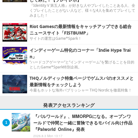
『Identity V 第五人格』が好きな人やプレイしたことある人、全
くプレイしたことがない人など、様々な4人を集めてプレイして
みました！
Riot Gamesの最新情報をキャッチアップできる総合
ニュースサイト「FISTBUMP」
サイトの運営はGame*Spark！
インディーゲーム特化のコーナー「Indie Hype Trai
n」
“ハードコアゲーマー”と“インディーゲーム”を繋げることを目的
としたGame*Spark特別企画。
THQノルディック特集ページでゲムスパのオススメと
最新情報をチェックしよう
今最もホットな海外パブリッシャー THQ Nordicを徹底特集！
発表アクセスランキング
『パルワールド』、MMORPGになる。オープンワ
ールドで仲間と一緒に冒険できるモバイル向け作品
『Palworld Online』発表
2026.8.3 Mon 13:17