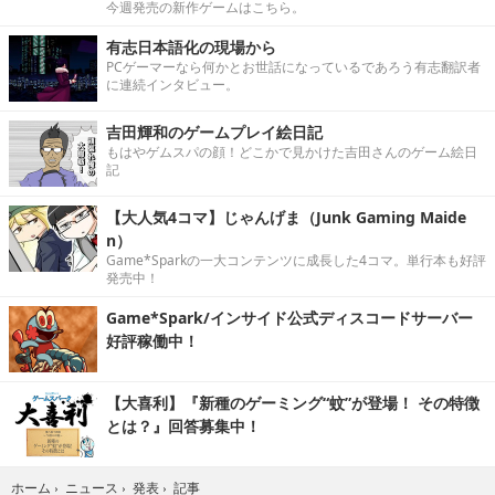
今週発売の新作ゲームはこちら。
有志日本語化の現場から
PCゲーマーなら何かとお世話になっているであろう有志翻訳者
に連続インタビュー。
吉田輝和のゲームプレイ絵日記
もはやゲムスパの顔！どこかで見かけた吉田さんのゲーム絵日
記
【大人気4コマ】じゃんげま（Junk Gaming Maide
n）
Game*Sparkの一大コンテンツに成長した4コマ。単行本も好評
発売中！
Game*Spark/インサイド公式ディスコードサーバー
好評稼働中！
【大喜利】『新種のゲーミング“蚊”が登場！ その特徴
とは？』回答募集中！
記事
ホーム
›
ニュース
›
発表
›