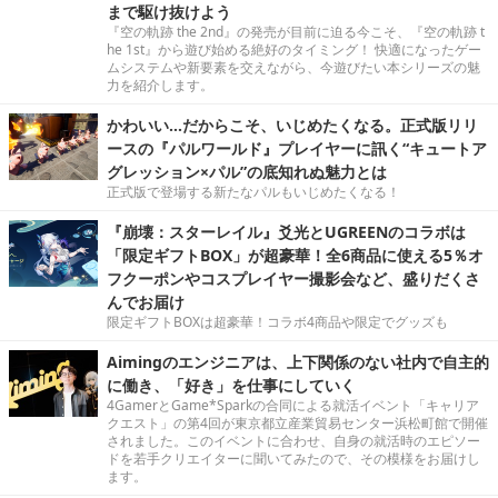
まで駆け抜けよう
『空の軌跡 the 2nd』の発売が目前に迫る今こそ、『空の軌跡 t
he 1st』から遊び始める絶好のタイミング！ 快適になったゲー
ムシステムや新要素を交えながら、今遊びたい本シリーズの魅
力を紹介します。
かわいい…だからこそ、いじめたくなる。正式版リリ
ースの『パルワールド』プレイヤーに訊く“キュートア
グレッション×パル”の底知れぬ魅力とは
正式版で登場する新たなパルもいじめたくなる！
『崩壊：スターレイル』爻光とUGREENのコラボは
「限定ギフトBOX」が超豪華！全6商品に使える5％オ
フクーポンやコスプレイヤー撮影会など、盛りだくさ
んでお届け
限定ギフトBOXは超豪華！コラボ4商品や限定でグッズも
Aimingのエンジニアは、上下関係のない社内で自主的
に働き、「好き」を仕事にしていく
4GamerとGame*Sparkの合同による就活イベント「キャリア
クエスト」の第4回が東京都立産業貿易センター浜松町館で開催
されました。このイベントに合わせ、自身の就活時のエピソー
ドを若手クリエイターに聞いてみたので、その模様をお届けし
ます。