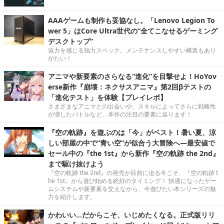
AAAゲームも制作も妥協なし。「Lenovo Legion To
wer 5」はCore Ultra世代の“全てこなせるゲーミング
デスクトップ”
迫力を感じる強力スペック。メンテナンスしやすい構造もあり
がたい！
アニマや新要素のさらなる“進化”を目撃せよ！HoYov
erse新作『崩壊：ネクサスアニマ』第2回βテストの
「進化テスト」を体験【プレイレポ】
さまざまなアニマとの出会いや、スキルによってさらに戦略性
が増したバトルなど、本作の注目の要素に迫ります！
『空の軌跡』を遊ぶのは「今」がベスト！暑い夏、涼
しい部屋の中で“青い空”が似合う大冒険へ―最安値で
セール中の『the 1st』から新作『空の軌跡 the 2nd』
まで駆け抜けよう
『空の軌跡 the 2nd』の発売が目前に迫る今こそ、『空の軌跡 t
he 1st』から遊び始める絶好のタイミング！ 快適になったゲー
ムシステムや新要素を交えながら、今遊びたい本シリーズの魅
力を紹介します。
かわいい…だからこそ、いじめたくなる。正式版リリ