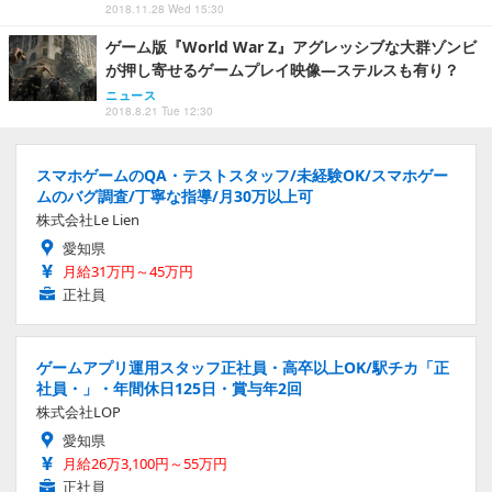
2018.11.28 Wed 15:30
ゲーム版『World War Z』アグレッシブな大群ゾンビ
が押し寄せるゲームプレイ映像―ステルスも有り？
ニュース
2018.8.21 Tue 12:30
スマホゲームのQA・テストスタッフ/未経験OK/スマホゲー
ムのバグ調査/丁寧な指導/月30万以上可
株式会社Le Lien
愛知県
月給31万円～45万円
正社員
ゲームアプリ運用スタッフ正社員・高卒以上OK/駅チカ「正
社員・」・年間休日125日・賞与年2回
株式会社LOP
愛知県
月給26万3,100円～55万円
正社員