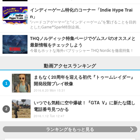
インディーゲーム特化のコーナー「Indie Hype Trai
n」
“ハードコアゲーマー”と“インディーゲーム”を繋げることを目的
としたGame*Spark特別企画。
THQノルディック特集ページでゲムスパのオススメと
最新情報をチェックしよう
今最もホットな海外パブリッシャー THQ Nordicを徹底特集！
動画アクセスランキング
まもなく20周年を迎える初代『トゥームレイダー』
開発段階プレイ映像
2016.6.20 Mon 15:31
いつでも気軽に空中爆破！『GTA V』に新たな隠し
電話番号見つかる
2016.1.12 Tue 12:47
ランキングをもっと見る