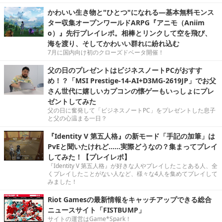
かわいい生き物と"ひとつ"になれる―基本無料モンス
ター収集オープンワールドARPG『アニモ（Aniim
o）』先行プレイレポ。相棒とリンクして空を飛び、
海を渡り、そしてかわいい群れに紛れ込む
7月に国内向け初のクローズドベータ開催！
父の日のプレゼントはビジネスノートPCがおすす
め！？「MSI Prestige-14-AI+D3MG-2619JP」でお父
さん世代に嬉しいカプコンの懐ゲーもいっしょにプレ
ゼントしてみた
父の日に奮発して「ビジネスノートPC」をプレゼントした息子
と父の心温まる一日？
『Identity V 第五人格』の新モード「手記の加筆」は
PvEと聞いたけれど……実際どうなの？集まってプレイ
してみた！【プレイレポ】
『Identity V 第五人格』が好きな人やプレイしたことある人、全
くプレイしたことがない人など、様々な4人を集めてプレイして
みました！
Riot Gamesの最新情報をキャッチアップできる総合
ニュースサイト「FISTBUMP」
サイトの運営はGame*Spark！