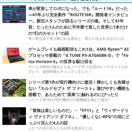
車が変形してロボになった、でも『ルート16』だった
―41年ぶり完全新作『ROUTE16R』開発者インタビュ
ー。新旧スタッフが語るシリーズの魂。そして41年
前、たった1人のために手作業で直した世界に1本だけ
の“幻のカセット”の話
長い時を経て受け継がれる過去と、新たに生まれるものとは。
ゲームプレイも録画配信もこれ1台。AMD Ryzen™ AI
プロセッサ搭載の「G TUNE P5-A7G60BK-D」で『Fo
rza Horizon 6』の世界を駆け回る
ゲーム＆制作の拠点となるノートPCで話題のレースタイトルを
プレイ。放熱性能もチェックしました！
シリーズ第1作が現行機向けに復活！懐かしくも色褪せ
ない『カルドセプト ザ ファースト』遊びやすい機能も
搭載で、あらためて“原典”に触れるのにぴったり
シリーズ第1作が現行機向けの新機能を備えて復活！
「冒険は楽しいものだ」 ─『FF11』と『ウィザードリ
ィ ヴァリアンツ ダフネ』、"優しくないRPG"の沼にど
っぷり沈んだ4人の話
ふたつの沼の住人たちが語る奥深さとは。