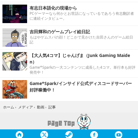
有志日本語化の現場から
PCゲーマーなら何かとお世話になっているであろう有志翻訳者
に連続インタビュー。
吉田輝和のゲームプレイ絵日記
もはやゲムスパの顔！どこかで見かけた吉田さんのゲーム絵日
記
【大人気4コマ】じゃんげま（Junk Gaming Maide
n）
Game*Sparkの一大コンテンツに成長した4コマ。単行本も好評
発売中！
Game*Spark/インサイド公式ディスコードサーバー
好評稼働中！
記事
ホーム
›
メディア
›
動画
›