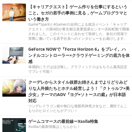
【キャリアクエスト】ゲーム作りを仕事にするという
こと。セガの若手の事例に見る，ゲームプログラマと
いう働き方
Game*Sparkと4Gamerの合同による就活イベント「キャリア
クエスト」の第4回が東京都立産業貿易センター浜松町館で開催
されました。このイベントに合わせて取材した、各社の現場で
実際に働いている若手社員へのインタビューをお届けします。
GeForce NOWで『Forza Horizon 6』をプレイ。ハ
ンドルコントローラー×クラウドゲーミングの底力を体
感
体感的にラグはほぼ無し。グラフィックスはもちろん最高設定
でプレイ可能！
クーデレからスタイル抜群お姉さんまでよりどりみど
りな人外娘たちとホテル経営しよう！「クトゥルフ×美
少女」テーマのADV『ヨグ=ソトースの庭』が日本語
対応
ツンデレドラゴン娘や無口な複眼死神美少女など、属性てんこ
もりのヒロインたちがアツい！
ゲームコマースの最前線ーXsolla特集
Xsollaの最新情報はこちらから！