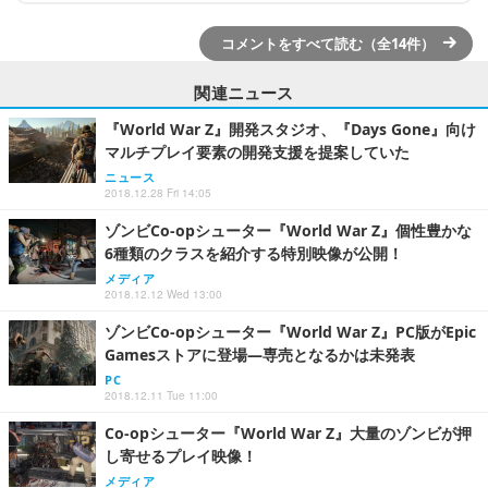
コメントをすべて読む（全14件）
関連ニュース
『World War Z』開発スタジオ、『Days Gone』向け
マルチプレイ要素の開発支援を提案していた
ニュース
2018.12.28 Fri 14:05
ゾンビCo-opシューター『World War Z』個性豊かな
6種類のクラスを紹介する特別映像が公開！
メディア
2018.12.12 Wed 13:00
ゾンビCo-opシューター『World War Z』PC版がEpic
Gamesストアに登場―専売となるかは未発表
PC
2018.12.11 Tue 11:00
Co-opシューター『World War Z』大量のゾンビが押
し寄せるプレイ映像！
メディア