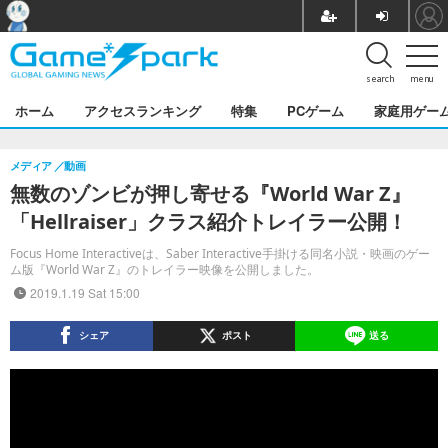
search
menu
ホーム
アクセスランキング
特集
PCゲーム
家庭用ゲー
メディア
動画
無数のゾンビが押し寄せる『World War Z』
「Hellraiser」クラス紹介トレイラー公開！
Focus Home Interactiveは、Saber Interactive手掛ける同名小説・映画のゲー
ム版『World War Z』のトレイラー映像を公開しました。
2019.1.19 Sat 15:00
シェア
ポスト
送る