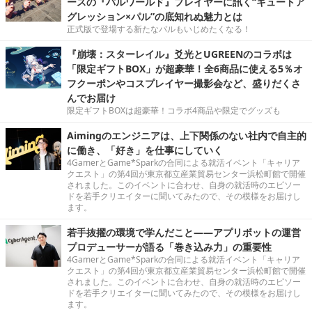
ースの『パルワールド』プレイヤーに訊く“キュートア
グレッション×パル”の底知れぬ魅力とは
正式版で登場する新たなパルもいじめたくなる！
『崩壊：スターレイル』爻光とUGREENのコラボは
「限定ギフトBOX」が超豪華！全6商品に使える5％オ
フクーポンやコスプレイヤー撮影会など、盛りだくさ
んでお届け
限定ギフトBOXは超豪華！コラボ4商品や限定でグッズも
Aimingのエンジニアは、上下関係のない社内で自主的
に働き、「好き」を仕事にしていく
4GamerとGame*Sparkの合同による就活イベント「キャリア
クエスト」の第4回が東京都立産業貿易センター浜松町館で開催
されました。このイベントに合わせ、自身の就活時のエピソー
ドを若手クリエイターに聞いてみたので、その模様をお届けし
ます。
若手抜擢の環境で学んだこと――アプリボットの運営
プロデューサーが語る「巻き込み力」の重要性
4GamerとGame*Sparkの合同による就活イベント「キャリア
クエスト」の第4回が東京都立産業貿易センター浜松町館で開催
されました。このイベントに合わせ、自身の就活時のエピソー
ドを若手クリエイターに聞いてみたので、その模様をお届けし
ます。