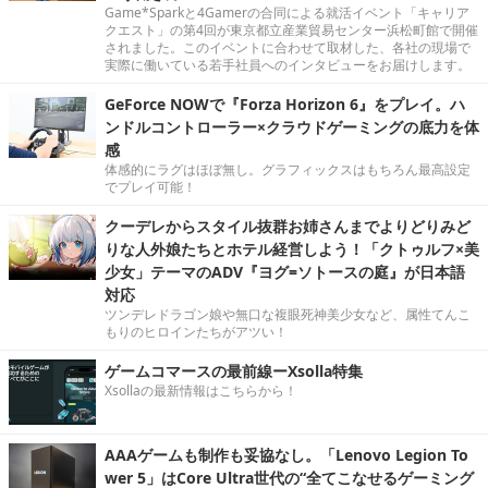
Game*Sparkと4Gamerの合同による就活イベント「キャリア
クエスト」の第4回が東京都立産業貿易センター浜松町館で開催
されました。このイベントに合わせて取材した、各社の現場で
実際に働いている若手社員へのインタビューをお届けします。
GeForce NOWで『Forza Horizon 6』をプレイ。ハ
ンドルコントローラー×クラウドゲーミングの底力を体
感
体感的にラグはほぼ無し。グラフィックスはもちろん最高設定
でプレイ可能！
クーデレからスタイル抜群お姉さんまでよりどりみど
りな人外娘たちとホテル経営しよう！「クトゥルフ×美
少女」テーマのADV『ヨグ=ソトースの庭』が日本語
対応
ツンデレドラゴン娘や無口な複眼死神美少女など、属性てんこ
もりのヒロインたちがアツい！
ゲームコマースの最前線ーXsolla特集
Xsollaの最新情報はこちらから！
AAAゲームも制作も妥協なし。「Lenovo Legion To
wer 5」はCore Ultra世代の“全てこなせるゲーミング