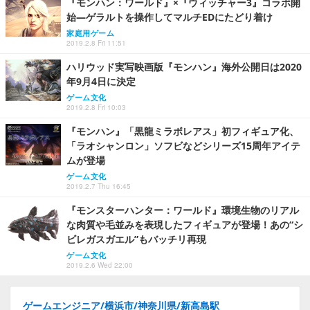
『モンハン：ワールド』×『ウィッチャー3』コラボ開
始―ゲラルトを操作してマルチEDにたどり着け
家庭用ゲーム
2019.2.8 Fri 11:51
ハリウッド実写映画版『モンハン』海外公開日は2020
年9月4日に決定
ゲーム文化
2019.2.8 Fri 10:03
『モンハン』「黒龍ミラボレアス」初フィギュア化、
「ラオシャンロン」ソフビなどシリーズ15周年アイテ
ムが登場
ゲーム文化
2019.2.7 Thu 16:45
『モンスターハンター：ワールド』環境生物のリアル
な肉質や毛並みを表現したフィギュアが登場！あの“シ
ビレガスガエル”もバッチリ再現
ゲーム文化
2019.2.6 Wed 22:00
ゲームエンジニア/横浜市/神奈川県/新高島駅