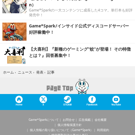
n）
Game*Sparkの一大コンテンツに成長した4コマ。単行本も好評
発売中！
Game*Spark/インサイド公式ディスコードサーバー
好評稼働中！
【大喜利】『新種のゲーミング“蚊”が登場！ その特徴
とは？』回答募集中！
記事
ホーム
›
ニュース
›
発表
›
Home
X
STEAM
Facebook
YouTube
Game*Sparkについて
お問合せ
広告掲載
会社概要
個人情報保護方針
個人情報の取り扱いについて（Game*Spark）
利用規約
特定商取引法に基づく表記