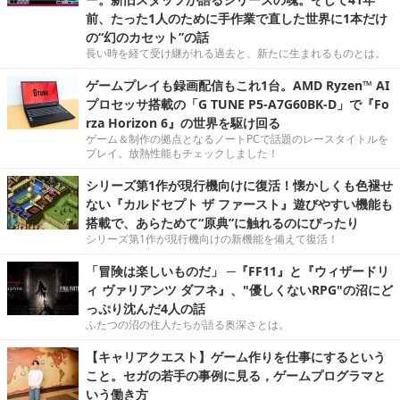
前、たった1人のために手作業で直した世界に1本だけ
の“幻のカセット”の話
長い時を経て受け継がれる過去と、新たに生まれるものとは。
ゲームプレイも録画配信もこれ1台。AMD Ryzen™ AI
プロセッサ搭載の「G TUNE P5-A7G60BK-D」で『Fo
rza Horizon 6』の世界を駆け回る
ゲーム＆制作の拠点となるノートPCで話題のレースタイトルを
プレイ。放熱性能もチェックしました！
シリーズ第1作が現行機向けに復活！懐かしくも色褪せ
ない『カルドセプト ザ ファースト』遊びやすい機能も
搭載で、あらためて“原典”に触れるのにぴったり
シリーズ第1作が現行機向けの新機能を備えて復活！
「冒険は楽しいものだ」 ─『FF11』と『ウィザードリ
ィ ヴァリアンツ ダフネ』、"優しくないRPG"の沼にど
っぷり沈んだ4人の話
ふたつの沼の住人たちが語る奥深さとは。
【キャリアクエスト】ゲーム作りを仕事にするという
こと。セガの若手の事例に見る，ゲームプログラマと
いう働き方