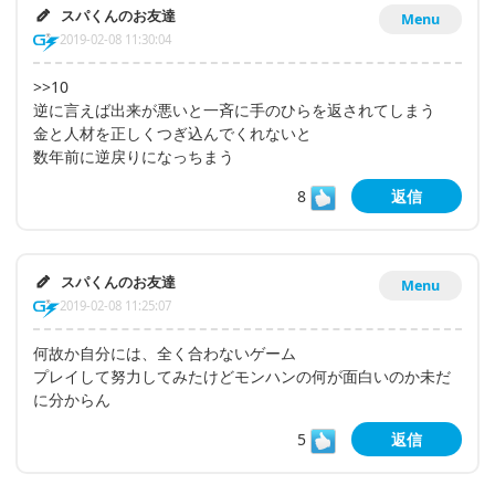
スパくんのお友達
Menu
2019-02-08 11:30:04
>>10
逆に言えば出来が悪いと一斉に手のひらを返されてしまう
金と人材を正しくつぎ込んでくれないと
数年前に逆戻りになっちまう
8
返信
スパくんのお友達
Menu
2019-02-08 11:25:07
何故か自分には、全く合わないゲーム
プレイして努力してみたけどモンハンの何が面白いのか未だ
に分からん
5
返信