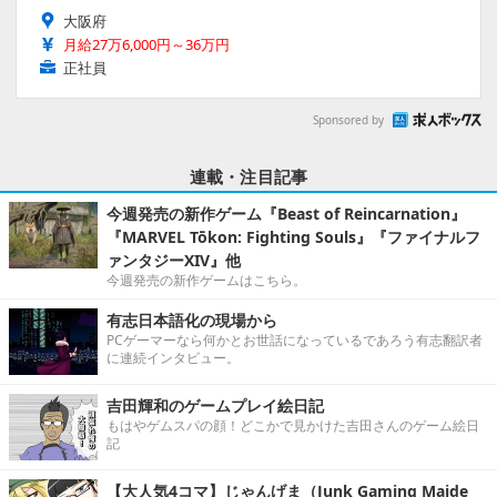
大阪府
月給27万6,000円～36万円
正社員
Sponsored by
連載・注目記事
今週発売の新作ゲーム『Beast of Reincarnation』
『MARVEL Tōkon: Fighting Souls』『ファイナルフ
ァンタジーXIV』他
今週発売の新作ゲームはこちら。
有志日本語化の現場から
PCゲーマーなら何かとお世話になっているであろう有志翻訳者
に連続インタビュー。
吉田輝和のゲームプレイ絵日記
もはやゲムスパの顔！どこかで見かけた吉田さんのゲーム絵日
記
【大人気4コマ】じゃんげま（Junk Gaming Maide