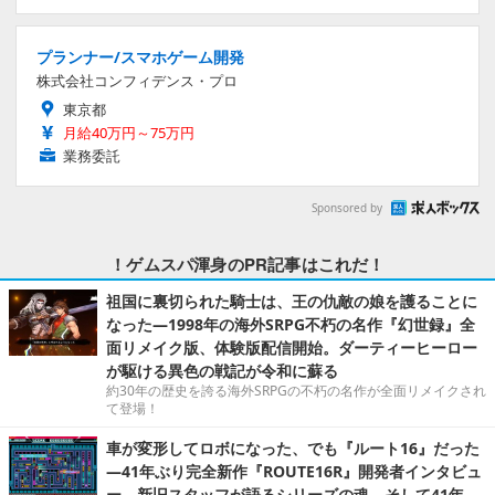
プランナー/スマホゲーム開発
株式会社コンフィデンス・プロ
東京都
月給40万円～75万円
業務委託
Sponsored by
！ゲムスパ渾身のPR記事はこれだ！
祖国に裏切られた騎士は、王の仇敵の娘を護ることに
なった―1998年の海外SRPG不朽の名作『幻世録』全
面リメイク版、体験版配信開始。ダーティーヒーロー
が駆ける異色の戦記が令和に蘇る
約30年の歴史を誇る海外SRPGの不朽の名作が全面リメイクされ
て登場！
車が変形してロボになった、でも『ルート16』だった
―41年ぶり完全新作『ROUTE16R』開発者インタビュ
ー。新旧スタッフが語るシリーズの魂。そして41年