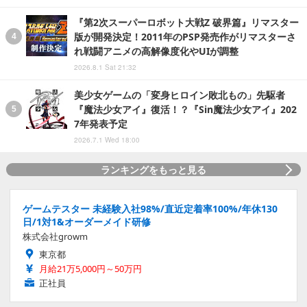
『第2次スーパーロボット大戦Z 破界篇』リマスター
版が開発決定！2011年のPSP発売作がリマスターさ
れ戦闘アニメの高解像度化やUIが調整
2026.8.1 Sat 21:32
美少女ゲームの「変身ヒロイン敗北もの」先駆者
『魔法少女アイ』復活！？『Sin魔法少女アイ』202
7年発表予定
2026.7.1 Wed 18:00
ランキングをもっと見る
ゲームテスター 未経験入社98%/直近定着率100%/年休130
日/1対1&オーダーメイド研修
株式会社growm
東京都
月給21万5,000円～50万円
正社員