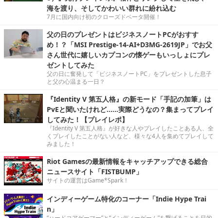
海を渡り、そしてかわいい群れに紛れ込む
7月に国内向け初のクローズドベータ開催！
父の日のプレゼントはビジネスノートPCがおすす
め！？「MSI Prestige-14-AI+D3MG-2619JP」でお父
さん世代に嬉しいカプコンの懐ゲーもいっしょにプレ
ゼントしてみた
父の日に奮発して「ビジネスノートPC」をプレゼントした息子
と父の心温まる一日？
『Identity V 第五人格』の新モード「手記の加筆」は
PvEと聞いたけれど……実際どうなの？集まってプレイ
してみた！【プレイレポ】
『Identity V 第五人格』が好きな人やプレイしたことある人、全
くプレイしたことがない人など、様々な4人を集めてプレイして
みました！
Riot Gamesの最新情報をキャッチアップできる総合
ニュースサイト「FISTBUMP」
サイトの運営はGame*Spark！
インディーゲーム特化のコーナー「Indie Hype Trai
n」
“ハードコアゲーマー”と“インディーゲーム”を繋げることを目的