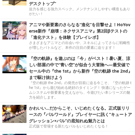
デスクトップ”
迫力を感じる強力スペック。メンテナンスしやすい構造もあり
がたい！
アニマや新要素のさらなる“進化”を目撃せよ！HoYov
erse新作『崩壊：ネクサスアニマ』第2回βテストの
「進化テスト」を体験【プレイレポ】
さまざまなアニマとの出会いや、スキルによってさらに戦略性
が増したバトルなど、本作の注目の要素に迫ります！
『空の軌跡』を遊ぶのは「今」がベスト！暑い夏、涼
しい部屋の中で“青い空”が似合う大冒険へ―最安値で
セール中の『the 1st』から新作『空の軌跡 the 2nd』
まで駆け抜けよう
『空の軌跡 the 2nd』の発売が目前に迫る今こそ、『空の軌跡 t
he 1st』から遊び始める絶好のタイミング！ 快適になったゲー
ムシステムや新要素を交えながら、今遊びたい本シリーズの魅
力を紹介します。
かわいい…だからこそ、いじめたくなる。正式版リリ
ースの『パルワールド』プレイヤーに訊く“キュートア
グレッション×パル”の底知れぬ魅力とは
正式版で登場する新たなパルもいじめたくなる！