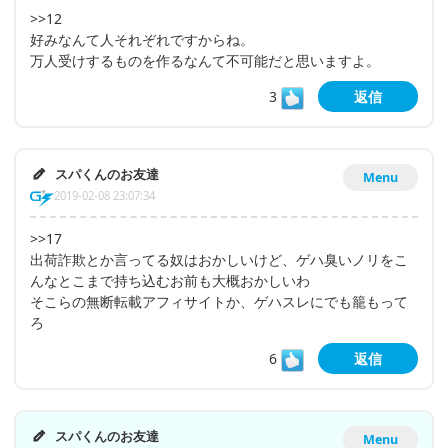
>>12
好みなんて人それぞれですからね。
万人受けするものを作るなんて不可能だと思いますよ。
3
返信
スパくんのお友達
Menu
2019-02-08 23:07:34
>>17
出荷詐欺とか言ってる奴はおかしいけど、ゲハ臭いノリをこ
んなとこまで持ち込むお前も大概おかしいわ
そこらの無断転載アフィサイトか、ゲハスレにでも籠もって
ろ
6
返信
スパくんのお友達
Menu