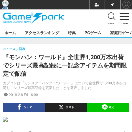
search
menu
ホーム
アクセスランキング
特集
PCゲーム
家庭用ゲー
ニュース
発表
『モンハン：ワールド』全世界1,200万本出荷
でシリーズ最高記録に―記念アイテムを期間限
定で配信
カプコンは『モンスターハンター:ワールド』について全世界で1,200万本を出
荷し、シリーズ最高記録を更新したことを発表しました。
2019.2.8 Fri 16:00
シェア
ポスト
送る