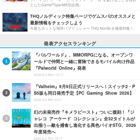
としたGame*Spark特別企画。
THQノルディック特集ページでゲムスパのオススメと
最新情報をチェックしよう
今最もホットな海外パブリッシャー THQ Nordicを徹底特集！
発表アクセスランキング
『パルワールド』、MMORPGになる。オープンワ
ールドで仲間と一緒に冒険できるモバイル向け作品
『Palworld Online』発表
2026.8.3 Mon 13:17
『Valheim』9月9日正式リリースへ！スイッチ2・P
S5版も同日発売予定【PC Gaming Show 2026】
2026.6.8 Mon 6:01
幻の未発売作『キメラビースト』ついに復刻！『ジ
ャレコ アーケード コレクション』全32タイトルが
出揃う―敵を捕食し進化する異色バイオSTG、2026
年度発売へ
2026.8.6 Thu 19:17