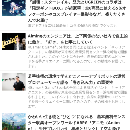
『崩壊：スターレイル』爻光とUGREENのコラボは
「限定ギフトBOX」が超豪華！全6商品に使える5％オ
フクーポンやコスプレイヤー撮影会など、盛りだくさ
んでお届け
限定ギフトBOXは超豪華！コラボ4商品や限定でグッズも
Aimingのエンジニアは、上下関係のない社内で自主的
に働き、「好き」を仕事にしていく
4GamerとGame*Sparkの合同による就活イベント「キャリア
クエスト」の第4回が東京都立産業貿易センター浜松町館で開催
されました。このイベントに合わせ、自身の就活時のエピソー
ドを若手クリエイターに聞いてみたので、その模様をお届けし
ます。
若手抜擢の環境で学んだこと――アプリボットの運営
プロデューサーが語る「巻き込み力」の重要性
4GamerとGame*Sparkの合同による就活イベント「キャリア
クエスト」の第4回が東京都立産業貿易センター浜松町館で開催
されました。このイベントに合わせ、自身の就活時のエピソー
ドを若手クリエイターに聞いてみたので、その模様をお届けし
ます。
かわいい生き物と"ひとつ"になれる―基本無料モンス
ター収集オープンワールドARPG『アニモ（Aniim
o）』先行プレイレポ。相棒とリンクして空を飛び、