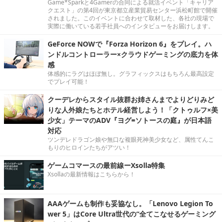
Game*Sparkと4Gamerの合同による就活イベント「キャリア
クエスト」の第4回が東京都立産業貿易センター浜松町館で開催
されました。このイベントに合わせて取材した、各社の現場で
実際に働いている若手社員へのインタビューをお届けします。
GeForce NOWで『Forza Horizon 6』をプレイ。ハ
ンドルコントローラー×クラウドゲーミングの底力を体
感
体感的にラグはほぼ無し。グラフィックスはもちろん最高設定
でプレイ可能！
クーデレからスタイル抜群お姉さんまでよりどりみど
りな人外娘たちとホテル経営しよう！「クトゥルフ×美
少女」テーマのADV『ヨグ=ソトースの庭』が日本語
対応
ツンデレドラゴン娘や無口な複眼死神美少女など、属性てんこ
もりのヒロインたちがアツい！
ゲームコマースの最前線ーXsolla特集
Xsollaの最新情報はこちらから！
AAAゲームも制作も妥協なし。「Lenovo Legion To
wer 5」はCore Ultra世代の“全てこなせるゲーミング