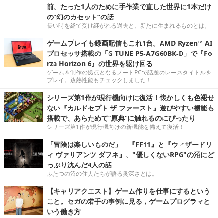
前、たった1人のために手作業で直した世界に1本だけ
の“幻のカセット”の話
長い時を経て受け継がれる過去と、新たに生まれるものとは。
ゲームプレイも録画配信もこれ1台。AMD Ryzen™ AI
プロセッサ搭載の「G TUNE P5-A7G60BK-D」で『Fo
rza Horizon 6』の世界を駆け回る
ゲーム＆制作の拠点となるノートPCで話題のレースタイトルを
プレイ。放熱性能もチェックしました！
シリーズ第1作が現行機向けに復活！懐かしくも色褪せ
ない『カルドセプト ザ ファースト』遊びやすい機能も
搭載で、あらためて“原典”に触れるのにぴったり
シリーズ第1作が現行機向けの新機能を備えて復活！
「冒険は楽しいものだ」 ─『FF11』と『ウィザードリ
ィ ヴァリアンツ ダフネ』、"優しくないRPG"の沼にど
っぷり沈んだ4人の話
ふたつの沼の住人たちが語る奥深さとは。
【キャリアクエスト】ゲーム作りを仕事にするという
こと。セガの若手の事例に見る，ゲームプログラマと
いう働き方