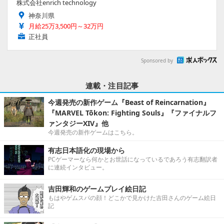
株式会社enrich technology
神奈川県
月給25万3,500円～32万円
正社員
Sponsored by
連載・注目記事
今週発売の新作ゲーム『Beast of Reincarnation』
『MARVEL Tōkon: Fighting Souls』『ファイナルフ
ァンタジーXIV』他
今週発売の新作ゲームはこちら。
有志日本語化の現場から
PCゲーマーなら何かとお世話になっているであろう有志翻訳者
に連続インタビュー。
吉田輝和のゲームプレイ絵日記
もはやゲムスパの顔！どこかで見かけた吉田さんのゲーム絵日
記