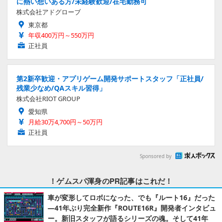
に熱い想いある方/未経験歓迎/在宅勤務可
株式会社アドグローブ
東京都
年収400万円～550万円
正社員
第2新卒歓迎・アプリゲーム開発サポートスタッフ「正社員/
残業少なめ/QAスキル習得」
株式会社RIOT GROUP
愛知県
月給30万4,700円～50万円
正社員
Sponsored by
！ゲムスパ渾身のPR記事はこれだ！
車が変形してロボになった、でも『ルート16』だった
―41年ぶり完全新作『ROUTE16R』開発者インタビュ
ー。新旧スタッフが語るシリーズの魂。そして41年