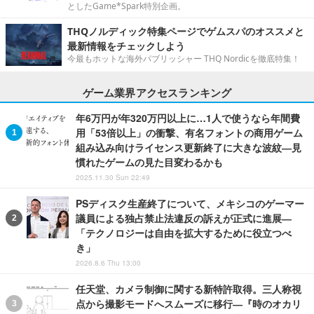
としたGame*Spark特別企画。
THQノルディック特集ページでゲムスパのオススメと
最新情報をチェックしよう
今最もホットな海外パブリッシャー THQ Nordicを徹底特集！
ゲーム業界アクセスランキング
年6万円が年320万円以上に…1人で使うなら年間費
用「53倍以上」の衝撃、有名フォントの商用ゲーム
組み込み向けライセンス更新終了に大きな波紋―見
慣れたゲームの見た目変わるかも
2025.11.30 Sun 22:49
PSディスク生産終了について、メキシコのゲーマー
議員による独占禁止法違反の訴えが正式に進展―
「テクノロジーは自由を拡大するために役立つべ
き」
2026.8.6 Thu 13:00
任天堂、カメラ制御に関する新特許取得。三人称視
点から撮影モードへスムーズに移行―『時のオカリ