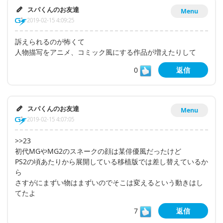
スパくんのお友達
Menu
2019-02-15 4:09:25
訴えられるのが怖くて
人物描写をアニメ、コミック風にする作品が増えたりして
0
返信
スパくんのお友達
Menu
2019-02-15 4:07:05
>>23
初代MGやMG2のスネークの顔は某俳優風だったけど
PS2の頃あたりから展開している移植版では差し替えているか
ら
さすがにまずい物はまずいのでそこは変えるという動きはし
てたよ
7
返信