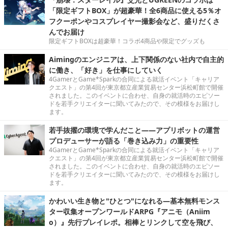
「限定ギフトBOX」が超豪華！全6商品に使える5％オ
フクーポンやコスプレイヤー撮影会など、盛りだくさ
んでお届け
限定ギフトBOXは超豪華！コラボ4商品や限定でグッズも
Aimingのエンジニアは、上下関係のない社内で自主的
に働き、「好き」を仕事にしていく
4GamerとGame*Sparkの合同による就活イベント「キャリア
クエスト」の第4回が東京都立産業貿易センター浜松町館で開催
されました。このイベントに合わせ、自身の就活時のエピソー
ドを若手クリエイターに聞いてみたので、その模様をお届けし
ます。
若手抜擢の環境で学んだこと――アプリボットの運営
プロデューサーが語る「巻き込み力」の重要性
4GamerとGame*Sparkの合同による就活イベント「キャリア
クエスト」の第4回が東京都立産業貿易センター浜松町館で開催
されました。このイベントに合わせ、自身の就活時のエピソー
ドを若手クリエイターに聞いてみたので、その模様をお届けし
ます。
かわいい生き物と"ひとつ"になれる―基本無料モンス
ター収集オープンワールドARPG『アニモ（Aniim
o）』先行プレイレポ。相棒とリンクして空を飛び、