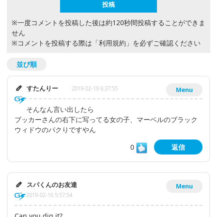
※一度コメントを投稿した後は約120秒間投稿することができま
せん
※コメントを投稿する際は
「利用規約」
を必ずご確認ください
並び順
すたんりー
2019-02-19 6:37:55
Menu
そんなん言い出したら
ブッカーさんの右下に写ってる女の子、マーベルのブラック
ウィドウのパクりですやん
0
返信
スパくんのお友達
Menu
2019-02-16 5:57:54
Can you dig it?