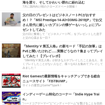
海を渡り、そしてかわいい群れに紛れ込む
7月に国内向け初のクローズドベータ開催！
父の日のプレゼントはビジネスノートPCがおすす
め！？「MSI Prestige-14-AI+D3MG-2619JP」でお父
さん世代に嬉しいカプコンの懐ゲーもいっしょにプレ
ゼントしてみた
父の日に奮発して「ビジネスノートPC」をプレゼントした息子
と父の心温まる一日？
『Identity V 第五人格』の新モード「手記の加筆」は
PvEと聞いたけれど……実際どうなの？集まってプレイ
してみた！【プレイレポ】
『Identity V 第五人格』が好きな人やプレイしたことある人、全
くプレイしたことがない人など、様々な4人を集めてプレイして
みました！
Riot Gamesの最新情報をキャッチアップできる総合
ニュースサイト「FISTBUMP」
サイトの運営はGame*Spark！
インディーゲーム特化のコーナー「Indie Hype Trai
n」
“ハードコアゲーマー”と“インディーゲーム”を繋げることを目的