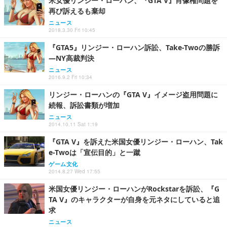
米女優リンジー・ローハン、『GTA V』肖像権問題を
再び訴えるも棄却
ニュース
2018.3.30 Fri 10:45
『GTA5』リンジー・ローハン訴訟、Take-Twoの勝訴
―NY高裁判決
ニュース
2016.9.2 Fri 10:34
リンジー・ローハンの『GTA V』イメージ盗用問題に
続報、訴訟書類が増加
ニュース
2014.10.11 Sat 1:19
『GTA V』を訴えた米国女優リンジー・ローハン、Tak
e-Twoは「宣伝目的」と一蹴
ゲーム文化
2014.8.27 Wed 17:55
米国女優リンジー・ローハンがRockstarを訴訟、『G
TA V』のキャラクターが自身を元ネタにしていると追
求
ニュース