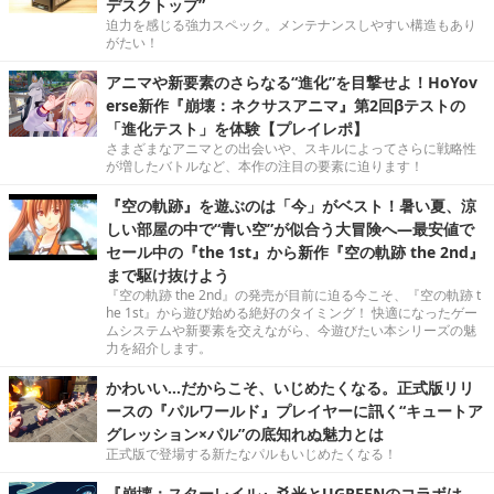
デスクトップ”
迫力を感じる強力スペック。メンテナンスしやすい構造もあり
がたい！
アニマや新要素のさらなる“進化”を目撃せよ！HoYov
erse新作『崩壊：ネクサスアニマ』第2回βテストの
「進化テスト」を体験【プレイレポ】
さまざまなアニマとの出会いや、スキルによってさらに戦略性
が増したバトルなど、本作の注目の要素に迫ります！
『空の軌跡』を遊ぶのは「今」がベスト！暑い夏、涼
しい部屋の中で“青い空”が似合う大冒険へ―最安値で
セール中の『the 1st』から新作『空の軌跡 the 2nd』
まで駆け抜けよう
『空の軌跡 the 2nd』の発売が目前に迫る今こそ、『空の軌跡 t
he 1st』から遊び始める絶好のタイミング！ 快適になったゲー
ムシステムや新要素を交えながら、今遊びたい本シリーズの魅
力を紹介します。
かわいい…だからこそ、いじめたくなる。正式版リリ
ースの『パルワールド』プレイヤーに訊く“キュートア
グレッション×パル”の底知れぬ魅力とは
正式版で登場する新たなパルもいじめたくなる！
『崩壊：スターレイル』爻光とUGREENのコラボは