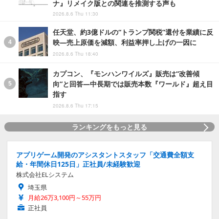
ナ』リメイク版との関連を推測する声も
2026.8.6 Thu 11:30
任天堂、約3億ドルの“トランプ関税”還付を業績に反
映―売上原価を減額、利益率押し上げの一因に
2026.8.6 Thu 18:40
カプコン、『モンハンワイルズ』販売は“改善傾
向”と回答―中長期では販売本数『ワールド』超え目
指す
2026.8.6 Thu 17:15
ランキングをもっと見る
アプリゲーム開発のアシスタントスタッフ「交通費全額支
給・年間休日125日」正社員/未経験歓迎
株式会社ELシステム
埼玉県
月給26万3,100円～55万円
正社員