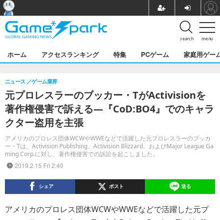
search
menu
ホーム
アクセスランキング
特集
PCゲーム
家庭用ゲー
ニュース
ゲーム業界
元プロレスラーのブッカー・TがActivisionを
著作権侵害で訴える―『CoD:BO4』でのキャラ
クター盗用を主張
アメリカのプロレス団体WCWやWWEなどで活躍した元プロレスラーのブッカ
ー・Tは、Activision Publishing、Activision Blizzard、およびMajor League Ga
ming Corp.に対し、著作権侵害での訴訟を起こしました。
2019.2.15 Fri 2:40
シェア
ポスト
送る
アメリカのプロレス団体WCWやWWEなどで活躍した元プ