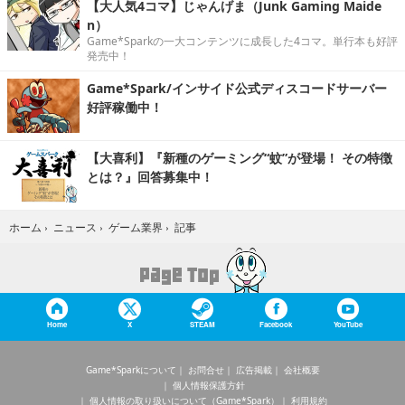
【大人気4コマ】じゃんげま（Junk Gaming Maide
n）
Game*Sparkの一大コンテンツに成長した4コマ。単行本も好評
発売中！
Game*Spark/インサイド公式ディスコードサーバー
好評稼働中！
【大喜利】『新種のゲーミング“蚊”が登場！ その特徴
とは？』回答募集中！
記事
ホーム
›
ニュース
›
ゲーム業界
›
Home
X
STEAM
Facebook
YouTube
Game*Sparkについて
お問合せ
広告掲載
会社概要
個人情報保護方針
個人情報の取り扱いについて（Game*Spark）
利用規約