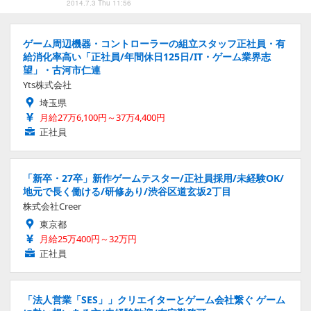
2014.7.3 Thu 11:56
ゲーム周辺機器・コントローラーの組立スタッフ正社員・有
給消化率高い「正社員/年間休日125日/IT・ゲーム業界志
望」・古河市仁連
Yts株式会社
埼玉県
月給27万6,100円～37万4,400円
正社員
「新卒・27卒」新作ゲームテスター/正社員採用/未経験OK/
地元で長く働ける/研修あり/渋谷区道玄坂2丁目
株式会社Creer
東京都
月給25万400円～32万円
正社員
「法人営業「SES」」クリエイターとゲーム会社繋ぐ ゲーム