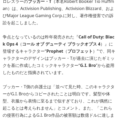
ロレスラーの
ブッカー・T
（本名Robert Booker Tio Huffm
an）は、Activision Publishing、Activision Blizzard、およ
びMajor League Gaming Corp.に対し、著作権侵害での訴
訟を起こしました。
争点となっているのは昨年発売された『
Call of Duty: Blac
k Ops 4
（
コール オブ デューティ ブラックオプス 4
）』に
登場するキャラクター“
Prophet
（
プロフェット
）”で、同キ
ャラクターのデザインはブッカー・Tが過去に演じたギミッ
クを基に作成したコミックキャラクター“
G.I. Bro
”から盗用
したものだと指摘されています。
ブッカー・T側の弁護士は「並べて見た時、このキャラクタ
ーがG.I. Broからコピーされたことは明白です。髪型や体
型、衣服から表情に至るまで似すぎており、これが偶然に
起こるとは考えられません」とコメント。また、「これら
の侵害行為によるG.I. Bro作品の被害額は数億ドルに達しま