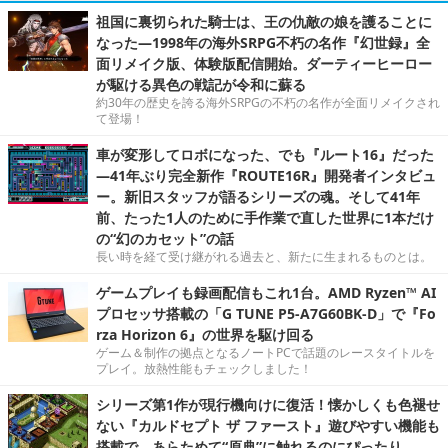
祖国に裏切られた騎士は、王の仇敵の娘を護ることに
なった―1998年の海外SRPG不朽の名作『幻世録』全
面リメイク版、体験版配信開始。ダーティーヒーロー
が駆ける異色の戦記が令和に蘇る
約30年の歴史を誇る海外SRPGの不朽の名作が全面リメイクされ
て登場！
車が変形してロボになった、でも『ルート16』だった
―41年ぶり完全新作『ROUTE16R』開発者インタビュ
ー。新旧スタッフが語るシリーズの魂。そして41年
前、たった1人のために手作業で直した世界に1本だけ
の“幻のカセット”の話
長い時を経て受け継がれる過去と、新たに生まれるものとは。
ゲームプレイも録画配信もこれ1台。AMD Ryzen™ AI
プロセッサ搭載の「G TUNE P5-A7G60BK-D」で『Fo
rza Horizon 6』の世界を駆け回る
ゲーム＆制作の拠点となるノートPCで話題のレースタイトルを
プレイ。放熱性能もチェックしました！
シリーズ第1作が現行機向けに復活！懐かしくも色褪せ
ない『カルドセプト ザ ファースト』遊びやすい機能も
搭載で、あらためて“原典”に触れるのにぴったり