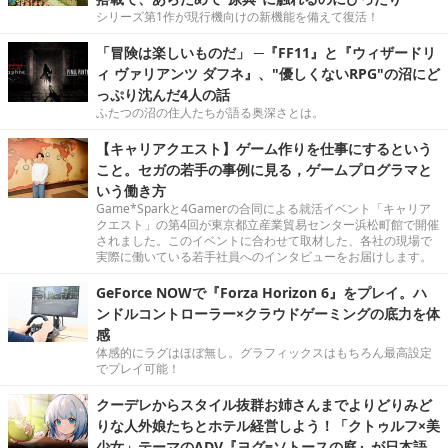
シリーズ第1作が現行機向けの新機能を備えて復活！
「冒険は楽しいものだ」 ─『FF11』と『ウィザードリ
ィ ヴァリアンツ ダフネ』、"優しくないRPG"の沼にど
っぷり沈んだ4人の話
ふたつの沼の住人たちが語る奥深さとは。
【キャリアクエスト】ゲーム作りを仕事にするという
こと。セガの若手の事例に見る，ゲームプログラマと
いう働き方
Game*Sparkと4Gamerの合同による就活イベント「キャリア
クエスト」の第4回が東京都立産業貿易センター浜松町館で開催
されました。このイベントに合わせて取材した、各社の現場で
実際に働いている若手社員へのインタビューをお届けします。
GeForce NOWで『Forza Horizon 6』をプレイ。ハ
ンドルコントローラー×クラウドゲーミングの底力を体
感
体感的にラグはほぼ無し。グラフィックスはもちろん最高設定
でプレイ可能！
クーデレからスタイル抜群お姉さんまでよりどりみど
りな人外娘たちとホテル経営しよう！「クトゥルフ×美
少女」テーマのADV『ヨグ=ソトースの庭』が日本語