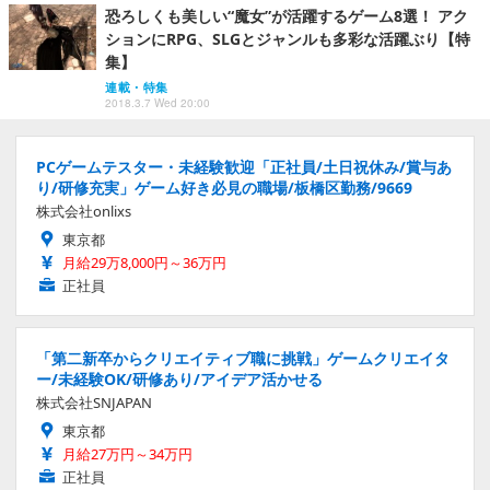
恐ろしくも美しい“魔女”が活躍するゲーム8選！ アク
ションにRPG、SLGとジャンルも多彩な活躍ぶり【特
集】
連載・特集
2018.3.7 Wed 20:00
PCゲームテスター・未経験歓迎「正社員/土日祝休み/賞与あ
り/研修充実」ゲーム好き必見の職場/板橋区勤務/9669
株式会社onlixs
東京都
月給29万8,000円～36万円
正社員
「第二新卒からクリエイティブ職に挑戦」ゲームクリエイタ
ー/未経験OK/研修あり/アイデア活かせる
株式会社SNJAPAN
東京都
月給27万円～34万円
正社員