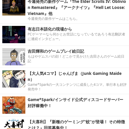
今週発売の新作ゲーム『The Elder Scrolls IV: Oblivio
n Remastered』『アークナイツ』『Hell Let Loose:
Vietnam』他
今週発売の新作ゲームはこちら。
有志日本語化の現場から
PCゲーマーなら何かとお世話になっているであろう有志翻訳者
に連続インタビュー。
吉田輝和のゲームプレイ絵日記
もはやゲムスパの顔！どこかで見かけた吉田さんのゲーム絵日
記
【大人気4コマ】じゃんげま（Junk Gaming Maide
n）
Game*Sparkの一大コンテンツに成長した4コマ。単行本も好評
発売中！
Game*Spark/インサイド公式ディスコードサーバー
好評稼働中！
【大喜利】『新種のゲーミング“蚊”が登場！ その特徴
とは？』回答募集中！