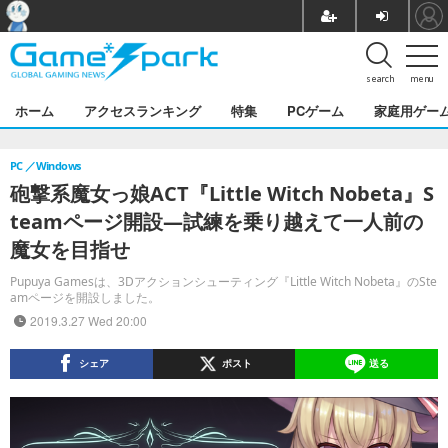
search
menu
ホーム
アクセスランキング
特集
PCゲーム
家庭用ゲー
PC
Windows
砲撃系魔女っ娘ACT『Little Witch Nobeta』S
teamページ開設―試練を乗り越えて一人前の
魔女を目指せ
Pupuya Gamesは、3Dアクションシューティング『Little Witch Nobeta』のSte
amページを開設しました。
2019.3.27 Wed 20:00
シェア
ポスト
送る