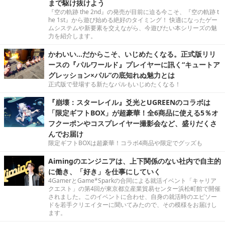
まで駆け抜けよう
『空の軌跡 the 2nd』の発売が目前に迫る今こそ、『空の軌跡 t
he 1st』から遊び始める絶好のタイミング！ 快適になったゲー
ムシステムや新要素を交えながら、今遊びたい本シリーズの魅
力を紹介します。
かわいい…だからこそ、いじめたくなる。正式版リリ
ースの『パルワールド』プレイヤーに訊く“キュートア
グレッション×パル”の底知れぬ魅力とは
正式版で登場する新たなパルもいじめたくなる！
『崩壊：スターレイル』爻光とUGREENのコラボは
「限定ギフトBOX」が超豪華！全6商品に使える5％オ
フクーポンやコスプレイヤー撮影会など、盛りだくさ
んでお届け
限定ギフトBOXは超豪華！コラボ4商品や限定でグッズも
Aimingのエンジニアは、上下関係のない社内で自主的
に働き、「好き」を仕事にしていく
4GamerとGame*Sparkの合同による就活イベント「キャリア
クエスト」の第4回が東京都立産業貿易センター浜松町館で開催
されました。このイベントに合わせ、自身の就活時のエピソー
ドを若手クリエイターに聞いてみたので、その模様をお届けし
ます。