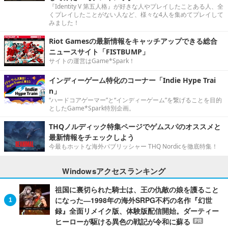
『Identity V 第五人格』が好きな人やプレイしたことある人、全
くプレイしたことがない人など、様々な4人を集めてプレイして
みました！
Riot Gamesの最新情報をキャッチアップできる総合
ニュースサイト「FISTBUMP」
サイトの運営はGame*Spark！
インディーゲーム特化のコーナー「Indie Hype Trai
n」
“ハードコアゲーマー”と“インディーゲーム”を繋げることを目的
としたGame*Spark特別企画。
THQノルディック特集ページでゲムスパのオススメと
最新情報をチェックしよう
今最もホットな海外パブリッシャー THQ Nordicを徹底特集！
Windowsアクセスランキング
祖国に裏切られた騎士は、王の仇敵の娘を護ること
になった―1998年の海外SRPG不朽の名作『幻世
録』全面リメイク版、体験版配信開始。ダーティー
ヒーローが駆ける異色の戦記が令和に蘇る
PR