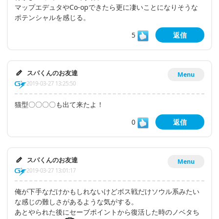
マップエデュタやCo-opできたら更に凄いことになりそうな
ポテンシャルを感じる。
5
返信
スパくんのお友達
Menu
2019-03-27 13:25:50
猫型〇〇〇〇も出て来たよ！
0
返信
スパくんのお友達
Menu
2019-03-27 13:01:17
俺が下手なだけかもしれないけどボス戦だけソウル系みたい
な感じの難しさがあるような気がする。
あとやられた後にセーブポイントから復活した時のノベタち