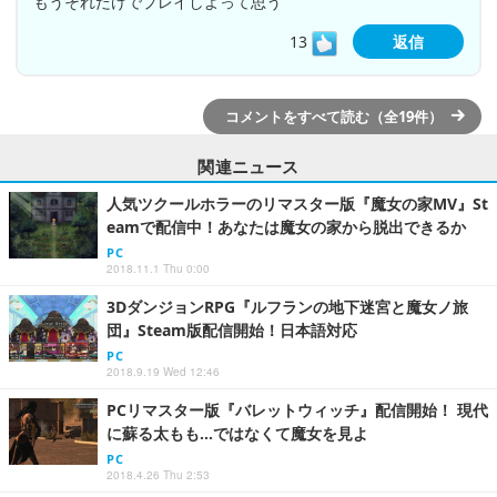
もうそれだけでプレイしよって思う
13
返信
コメントをすべて読む（全19件）
関連ニュース
人気ツクールホラーのリマスター版『魔女の家MV』St
eamで配信中！あなたは魔女の家から脱出できるか
PC
2018.11.1 Thu 0:00
3DダンジョンRPG『ルフランの地下迷宮と魔女ノ旅
団』Steam版配信開始！日本語対応
PC
2018.9.19 Wed 12:46
PCリマスター版『バレットウィッチ』配信開始！ 現代
に蘇る太もも…ではなくて魔女を見よ
PC
2018.4.26 Thu 2:53