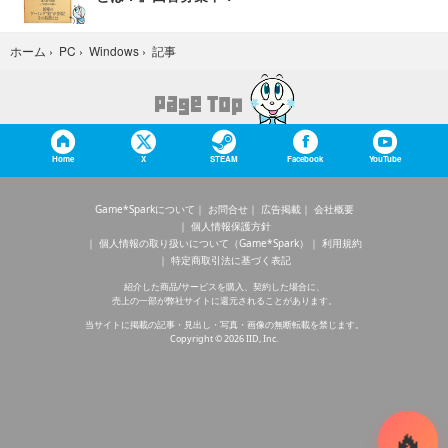
記事
ホーム
›
PC
›
Windows
›
Home
X
STEAM
Facebook
YouTube
Game*Sparkについて
お問合せ
広告掲載
会社概要
個人情報保護方針
個人情報の取り扱いについて（Game*Spark）
利用規約
特定商取引法に基づく表記
紹介した商品/サービスを購入、契約した場合に、
売上の一部が弊社サイトに還元されることがあります。
当サイトに掲載の記事・見出し・写真・画像の無断転載を禁じます。
Copyright © 2026 IID, Inc.