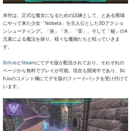
本作は、正式な魔女になるための試練として、とある廃城
にやって来た少女「Nobeta」を主人公とした3Dアクショ
ンシューティング。「炎」「氷」「雷」、そして「秘」の4
元素による魔法を操り、様々な魔物たちと戦っていきま
す。
Itch.io
と
Steam
にてデモ版が配信されており、それぞれの
ページから無料でプレイが可能。現在も開発中であり、Itc
h.ioのコメント欄にてデモ版のフィードバックを受け付けて
います。