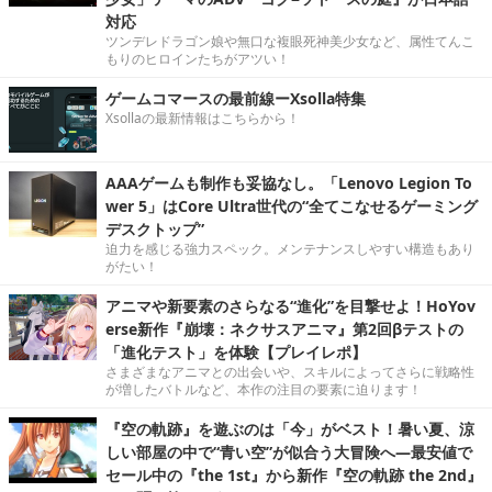
対応
ツンデレドラゴン娘や無口な複眼死神美少女など、属性てんこ
もりのヒロインたちがアツい！
ゲームコマースの最前線ーXsolla特集
Xsollaの最新情報はこちらから！
AAAゲームも制作も妥協なし。「Lenovo Legion To
wer 5」はCore Ultra世代の“全てこなせるゲーミング
デスクトップ”
迫力を感じる強力スペック。メンテナンスしやすい構造もあり
がたい！
アニマや新要素のさらなる“進化”を目撃せよ！HoYov
erse新作『崩壊：ネクサスアニマ』第2回βテストの
「進化テスト」を体験【プレイレポ】
さまざまなアニマとの出会いや、スキルによってさらに戦略性
が増したバトルなど、本作の注目の要素に迫ります！
『空の軌跡』を遊ぶのは「今」がベスト！暑い夏、涼
しい部屋の中で“青い空”が似合う大冒険へ―最安値で
セール中の『the 1st』から新作『空の軌跡 the 2nd』