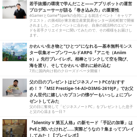
若手抜擢の環境で学んだこと――アプリボットの運営
プロデューサーが語る「巻き込み力」の重要性
4GamerとGame*Sparkの合同による就活イベント「キャリア
クエスト」の第4回が東京都立産業貿易センター浜松町館で開催
されました。このイベントに合わせ、自身の就活時のエピソー
ドを若手クリエイターに聞いてみたので、その模様をお届けし
ます。
かわいい生き物と"ひとつ"になれる―基本無料モンス
ター収集オープンワールドARPG『アニモ（Aniim
o）』先行プレイレポ。相棒とリンクして空を飛び、
海を渡り、そしてかわいい群れに紛れ込む
7月に国内向け初のクローズドベータ開催！
父の日のプレゼントはビジネスノートPCがおすす
め！？「MSI Prestige-14-AI+D3MG-2619JP」でお父
さん世代に嬉しいカプコンの懐ゲーもいっしょにプレ
ゼントしてみた
父の日に奮発して「ビジネスノートPC」をプレゼントした息子
と父の心温まる一日？
『Identity V 第五人格』の新モード「手記の加筆」は
PvEと聞いたけれど……実際どうなの？集まってプレイ
してみた！【プレイレポ】