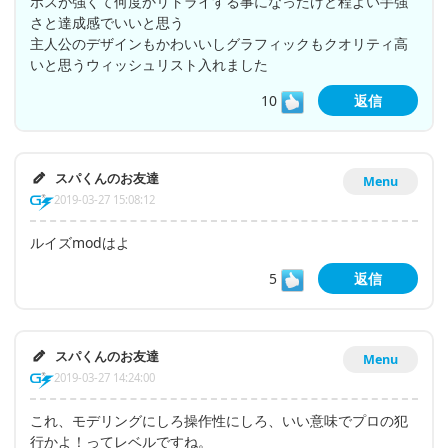
ボスが強くて何度かリトライする事になったけど程よい手強
さと達成感でいいと思う
主人公のデザインもかわいいしグラフィックもクオリティ高
いと思うウィッシュリスト入れました
10
返信
スパくんのお友達
Menu
2019-03-27 15:08:12
ルイズmodはよ
5
返信
スパくんのお友達
Menu
2019-03-27 14:24:00
これ、モデリングにしろ操作性にしろ、いい意味でプロの犯
行かよ！ってレベルですね。