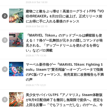
2026.8.8 Sat 18:00
建物ごと敵をぶっ壊せ！高速ローグライトFPS『VO
ID/BREAKER』8月22日に値上げ。正式リリース前
にお得に手に入れる最後のチャンス
2026.8.8 Sat 22:15
『MARVEL Tōkon』のデッドプールは瞬獄殺も使
える！？格ゲー乱舞技が元ネタの隠しコマンドが発
見される。「デップードリームを使わざるを得な
い」などパロ満載
2026.8.7 Fri 13:30
マーベル新作格ゲー『MARVEL Tōkon: Fighting S
ouls』Steamで“賛否両論”―オープンベータで指摘
のPC版パフォーマンス、発売直前に改善報告も不満
の声
2026.8.7 Fri 12:21
美少女サバイバルTPS『アノマリス』Steam体験版
が8月9日配信終了を撤回し無期限で提供へ。想定を
上回る反響―「でもフリューだしな」のゲーム、今