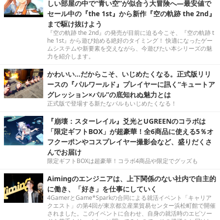
しい部屋の中で“青い空”が似合う大冒険へ―最安値で
セール中の『the 1st』から新作『空の軌跡 the 2nd』
まで駆け抜けよう
『空の軌跡 the 2nd』の発売が目前に迫る今こそ、『空の軌跡 t
he 1st』から遊び始める絶好のタイミング！ 快適になったゲー
ムシステムや新要素を交えながら、今遊びたい本シリーズの魅
力を紹介します。
かわいい…だからこそ、いじめたくなる。正式版リリ
ースの『パルワールド』プレイヤーに訊く“キュートア
グレッション×パル”の底知れぬ魅力とは
正式版で登場する新たなパルもいじめたくなる！
『崩壊：スターレイル』爻光とUGREENのコラボは
「限定ギフトBOX」が超豪華！全6商品に使える5％オ
フクーポンやコスプレイヤー撮影会など、盛りだくさ
んでお届け
限定ギフトBOXは超豪華！コラボ4商品や限定でグッズも
Aimingのエンジニアは、上下関係のない社内で自主的
に働き、「好き」を仕事にしていく
4GamerとGame*Sparkの合同による就活イベント「キャリア
クエスト」の第4回が東京都立産業貿易センター浜松町館で開催
されました。このイベントに合わせ、自身の就活時のエピソー