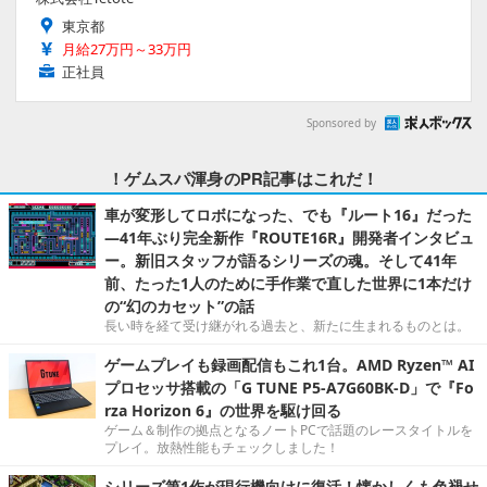
東京都
月給27万円～33万円
正社員
Sponsored by
！ゲムスパ渾身のPR記事はこれだ！
車が変形してロボになった、でも『ルート16』だった
―41年ぶり完全新作『ROUTE16R』開発者インタビュ
ー。新旧スタッフが語るシリーズの魂。そして41年
前、たった1人のために手作業で直した世界に1本だけ
の“幻のカセット”の話
長い時を経て受け継がれる過去と、新たに生まれるものとは。
ゲームプレイも録画配信もこれ1台。AMD Ryzen™ AI
プロセッサ搭載の「G TUNE P5-A7G60BK-D」で『Fo
rza Horizon 6』の世界を駆け回る
ゲーム＆制作の拠点となるノートPCで話題のレースタイトルを
プレイ。放熱性能もチェックしました！
シリーズ第1作が現行機向けに復活！懐かしくも色褪せ