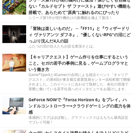
ない『カルドセプト ザ ファースト』遊びやすい機能も
搭載で、あらためて“原典”に触れるのにぴったり
シリーズ第1作が現行機向けの新機能を備えて復活！
「冒険は楽しいものだ」 ─『FF11』と『ウィザードリ
ィ ヴァリアンツ ダフネ』、"優しくないRPG"の沼にど
っぷり沈んだ4人の話
ふたつの沼の住人たちが語る奥深さとは。
【キャリアクエスト】ゲーム作りを仕事にするという
こと。セガの若手の事例に見る，ゲームプログラマと
いう働き方
Game*Sparkと4Gamerの合同による就活イベント「キャリア
クエスト」の第4回が東京都立産業貿易センター浜松町館で開催
されました。このイベントに合わせて取材した、各社の現場で
実際に働いている若手社員へのインタビューをお届けします。
GeForce NOWで『Forza Horizon 6』をプレイ。ハ
ンドルコントローラー×クラウドゲーミングの底力を体
感
体感的にラグはほぼ無し。グラフィックスはもちろん最高設定
でプレイ可能！
クーデレからスタイル抜群お姉さんまでよりどりみど