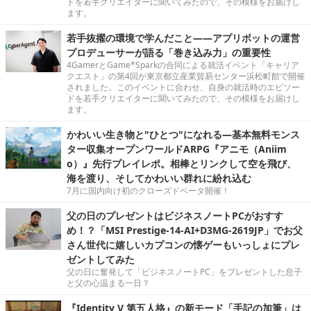
ドを若手クリエイターに聞いてみたので、その模様をお届けし
ます。
若手抜擢の環境で学んだこと――アプリボットの運営
プロデューサーが語る「巻き込み力」の重要性
4GamerとGame*Sparkの合同による就活イベント「キャリア
クエスト」の第4回が東京都立産業貿易センター浜松町館で開催
されました。このイベントに合わせ、自身の就活時のエピソー
ドを若手クリエイターに聞いてみたので、その模様をお届けし
ます。
かわいい生き物と"ひとつ"になれる―基本無料モンス
ター収集オープンワールドARPG『アニモ（Aniim
o）』先行プレイレポ。相棒とリンクして空を飛び、
海を渡り、そしてかわいい群れに紛れ込む
7月に国内向け初のクローズドベータ開催！
父の日のプレゼントはビジネスノートPCがおすす
め！？「MSI Prestige-14-AI+D3MG-2619JP」でお父
さん世代に嬉しいカプコンの懐ゲーもいっしょにプレ
ゼントしてみた
父の日に奮発して「ビジネスノートPC」をプレゼントした息子
と父の心温まる一日？
『Identity V 第五人格』の新モード「手記の加筆」は