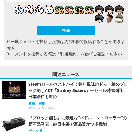
※一度コメントを投稿した後は約120秒間投稿することができま
せん
※コメントを投稿する際は
「利用規約」
を必ずご確認ください
関連ニュース
Steamセールマストバイ：往年風味のドット絵のブロ
ック崩しACT『Strikey Sisters』―セール時150円、
日本語にも対応
連載・特集
2018.7.3 Tue 18:00
『ブロック崩し』に最適な“パドルコントローラー”の
新商品発表！純日本製で高品質かつ多機能
ゲーム機