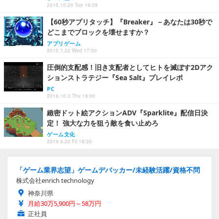
2015.10.20 Tue 19:39
【60秒アプリタッチ】『Breaker』－あなたは30秒で
どこまでブロックを壊せますか？
アプリゲーム
2015.7.22 Wed 17:00
圧倒的支配感！旧き支配者としてヒトを滅ぼす2Dアク
ションストラテジー『Sea Salt』プレイレポ
PC
2019.10.3 Thu 18:00
緻密ドット絵アクションADV『Sparklite』配信日決
定！ 強大な力を狙う敵を食い止めろ
ゲーム文化
2019.9.20 Fri 18:30
「ゲーム業界志望」ゲームデバッカー/未経験活躍/資格不問
株式会社enrich technology
神奈川県
月給30万5,900円～58万円
正社員