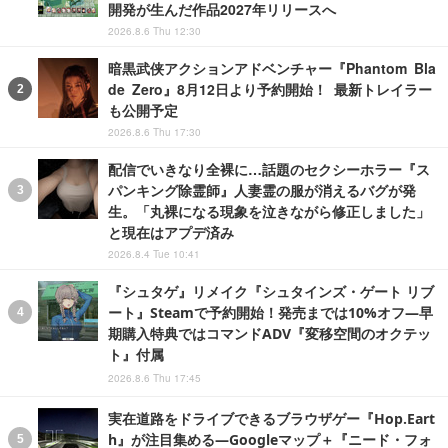
開発が生んだ作品2027年リリースへ
2026.8.6 Thu 12:30
暗黒武侠アクションアドベンチャー『Phantom Bla
de Zero』8月12日より予約開始！ 最新トレイラー
も公開予定
2026.8.6 Thu 17:30
配信でいきなり全裸に…話題のセクシーホラー『ス
パンキング除霊師』人妻霊の服が消えるバグが発
生。「丸裸になる現象を泣きながら修正しました」
と現在はアプデ済み
2026.8.4 Tue 10:41
『シュタゲ』リメイク『シュタインズ・ゲート リブ
ート』Steamで予約開始！発売までは10%オフ―早
期購入特典ではコマンドADV『変移空間のオクテッ
ト』付属
2026.8.6 Thu 17:45
実在道路をドライブできるブラウザゲー『Hop.Eart
h』が注目集める―Googleマップ＋『ニード・フォ