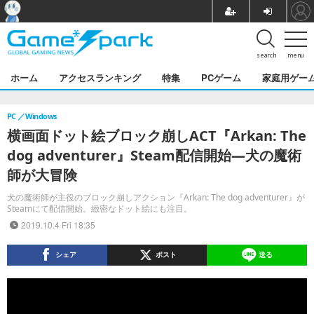
search
menu
ホーム
アクセスランキング
特集
PCゲーム
家庭用ゲー
PC
Windows
横画面ドット絵ブロック崩しACT『Arkan: The
dog adventurer』Steam配信開始―犬の魔術
師が大冒険
犬の魔術師が主役のブロック崩しアクション『Arkan: The dog adventurer』が
Steamにて配信開始。緻密なドット絵にも注目。
2019.10.4 Fri 18:35
シェア
ポスト
送る