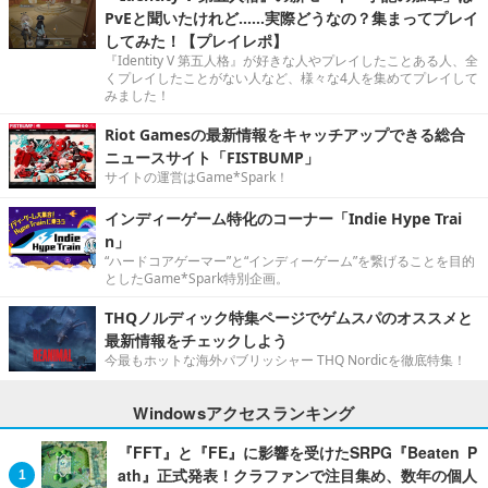
PvEと聞いたけれど……実際どうなの？集まってプレイ
してみた！【プレイレポ】
『Identity V 第五人格』が好きな人やプレイしたことある人、全
くプレイしたことがない人など、様々な4人を集めてプレイして
みました！
Riot Gamesの最新情報をキャッチアップできる総合
ニュースサイト「FISTBUMP」
サイトの運営はGame*Spark！
インディーゲーム特化のコーナー「Indie Hype Trai
n」
“ハードコアゲーマー”と“インディーゲーム”を繋げることを目的
としたGame*Spark特別企画。
THQノルディック特集ページでゲムスパのオススメと
最新情報をチェックしよう
今最もホットな海外パブリッシャー THQ Nordicを徹底特集！
Windowsアクセスランキング
『FFT』と『FE』に影響を受けたSRPG『Beaten P
ath』正式発表！クラファンで注目集め、数年の個人