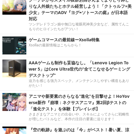
りな人外娘たちとホテル経営しよう！「クトゥルフ×美
少女」テーマのADV『ヨグ=ソトースの庭』が日本語
対応
ツンデレドラゴン娘や無口な複眼死神美少女など、属性てんこ
もりのヒロインたちがアツい！
ゲームコマースの最前線ーXsolla特集
Xsollaの最新情報はこちらから！
AAAゲームも制作も妥協なし。「Lenovo Legion To
wer 5」はCore Ultra世代の“全てこなせるゲーミング
デスクトップ”
迫力を感じる強力スペック。メンテナンスしやすい構造もあり
がたい！
アニマや新要素のさらなる“進化”を目撃せよ！HoYov
erse新作『崩壊：ネクサスアニマ』第2回βテストの
「進化テスト」を体験【プレイレポ】
さまざまなアニマとの出会いや、スキルによってさらに戦略性
が増したバトルなど、本作の注目の要素に迫ります！
『空の軌跡』を遊ぶのは「今」がベスト！暑い夏、涼