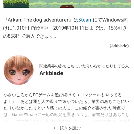
『Arkan: The dog adventurer』は
Steam
にてWindows向
けに1,010円で配信中。2019年10月11日までは、15%引き
の858円で購入できます。
《Arkblade》
関連業界のあちこちにいたりいなかったりしてる人
Arkblade
小さいころからPCゲームを遊び続けて（コンソールもやってる
よ！）、あとは運と人の巡りで気がついたら、業界のあちこちにい
たりいなかったりという感じの人に。この紹介が書かれた時点で
は、Game*Sparkに一応の軸足を置きつつも、肩書だけはあちこち
で少しづつ増えていったりいかなかったり…。それはそれとしてG*
Sが日本一宇宙SFゲームに強いメディアになったりしないかな。
+ 続きを読む