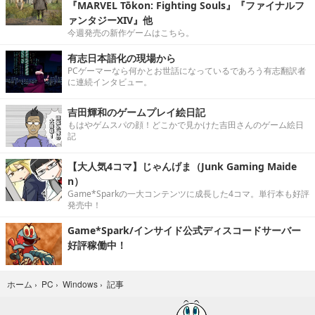
『MARVEL Tōkon: Fighting Souls』『ファイナルフ
ァンタジーXIV』他
今週発売の新作ゲームはこちら。
有志日本語化の現場から
PCゲーマーなら何かとお世話になっているであろう有志翻訳者
に連続インタビュー。
吉田輝和のゲームプレイ絵日記
もはやゲムスパの顔！どこかで見かけた吉田さんのゲーム絵日
記
【大人気4コマ】じゃんげま（Junk Gaming Maide
n）
Game*Sparkの一大コンテンツに成長した4コマ。単行本も好評
発売中！
Game*Spark/インサイド公式ディスコードサーバー
好評稼働中！
記事
ホーム
›
PC
›
Windows
›