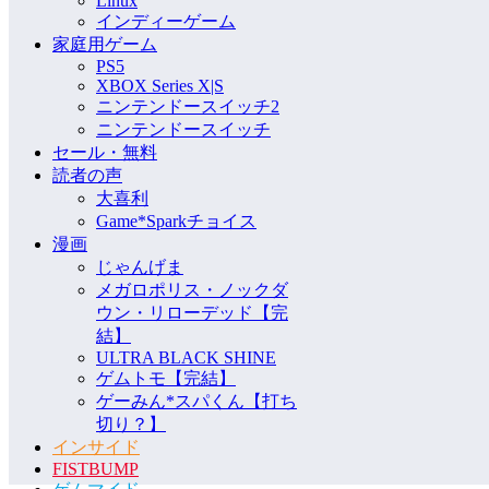
Linux
インディーゲーム
家庭用ゲーム
PS5
XBOX Series X|S
ニンテンドースイッチ2
ニンテンドースイッチ
セール・無料
読者の声
大喜利
Game*Sparkチョイス
漫画
じゃんげま
メガロポリス・ノックダ
ウン・リローデッド【完
結】
ULTRA BLACK SHINE
ゲムトモ【完結】
ゲーみん*スパくん【打ち
切り？】
インサイド
FISTBUMP