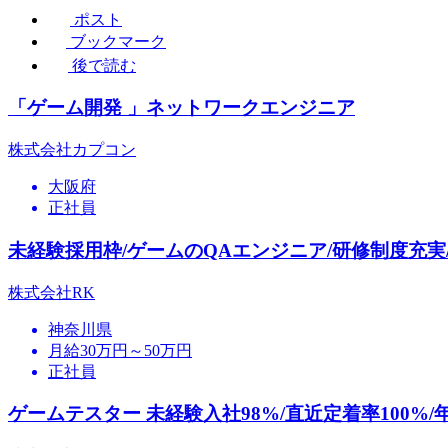
ポスト
ブックマーク
後で読む
「ゲーム開発 」ネットワークエンジニア
株式会社カプコン
大阪府
正社員
未経験採用枠/ゲームのQAエンジニア/研修制度充実/
株式会社RK
神奈川県
月給30万円～50万円
正社員
ゲームテスター 未経験入社98%/直近定着率100%/