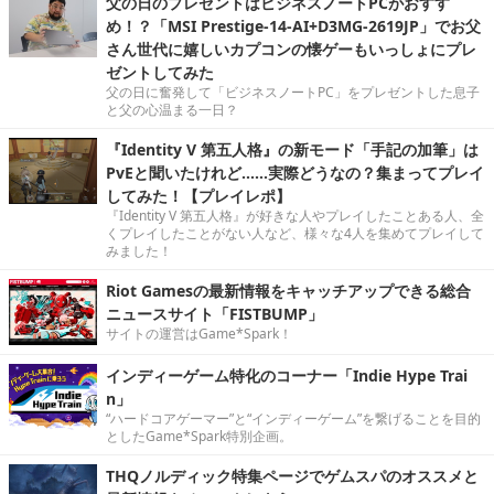
父の日のプレゼントはビジネスノートPCがおすす
め！？「MSI Prestige-14-AI+D3MG-2619JP」でお父
さん世代に嬉しいカプコンの懐ゲーもいっしょにプレ
ゼントしてみた
父の日に奮発して「ビジネスノートPC」をプレゼントした息子
と父の心温まる一日？
『Identity V 第五人格』の新モード「手記の加筆」は
PvEと聞いたけれど……実際どうなの？集まってプレイ
してみた！【プレイレポ】
『Identity V 第五人格』が好きな人やプレイしたことある人、全
くプレイしたことがない人など、様々な4人を集めてプレイして
みました！
Riot Gamesの最新情報をキャッチアップできる総合
ニュースサイト「FISTBUMP」
サイトの運営はGame*Spark！
インディーゲーム特化のコーナー「Indie Hype Trai
n」
“ハードコアゲーマー”と“インディーゲーム”を繋げることを目的
としたGame*Spark特別企画。
THQノルディック特集ページでゲムスパのオススメと