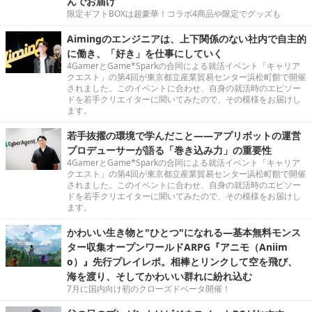
んでお届け
限定ギフトBOXは超豪華！コラボ4商品や限定でグッズも
Aimingのエンジニアは、上下関係のない社内で自主的
に働き、「好き」を仕事にしていく
4GamerとGame*Sparkの合同による就活イベント「キャリア
クエスト」の第4回が東京都立産業貿易センター浜松町館で開催
されました。このイベントに合わせ、自身の就活時のエピソー
ドを若手クリエイターに聞いてみたので、その模様をお届けし
ます。
若手抜擢の環境で学んだこと――アプリボットの運営
プロデューサーが語る「巻き込み力」の重要性
4GamerとGame*Sparkの合同による就活イベント「キャリア
クエスト」の第4回が東京都立産業貿易センター浜松町館で開催
されました。このイベントに合わせ、自身の就活時のエピソー
ドを若手クリエイターに聞いてみたので、その模様をお届けし
ます。
かわいい生き物と"ひとつ"になれる―基本無料モンス
ター収集オープンワールドARPG『アニモ（Aniim
o）』先行プレイレポ。相棒とリンクして空を飛び、
海を渡り、そしてかわいい群れに紛れ込む
7月に国内向け初のクローズドベータ開催！