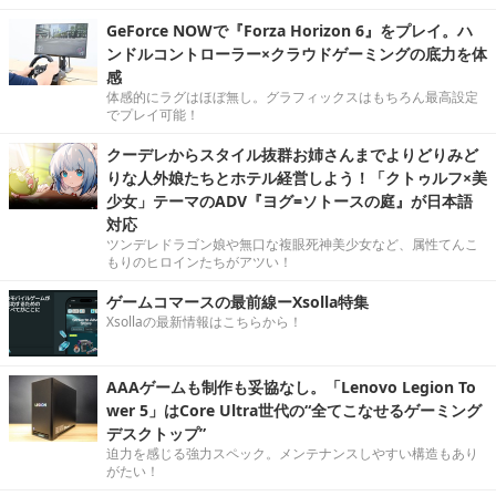
GeForce NOWで『Forza Horizon 6』をプレイ。ハ
ンドルコントローラー×クラウドゲーミングの底力を体
感
体感的にラグはほぼ無し。グラフィックスはもちろん最高設定
でプレイ可能！
クーデレからスタイル抜群お姉さんまでよりどりみど
りな人外娘たちとホテル経営しよう！「クトゥルフ×美
少女」テーマのADV『ヨグ=ソトースの庭』が日本語
対応
ツンデレドラゴン娘や無口な複眼死神美少女など、属性てんこ
もりのヒロインたちがアツい！
ゲームコマースの最前線ーXsolla特集
Xsollaの最新情報はこちらから！
AAAゲームも制作も妥協なし。「Lenovo Legion To
wer 5」はCore Ultra世代の“全てこなせるゲーミング
デスクトップ”
迫力を感じる強力スペック。メンテナンスしやすい構造もあり
がたい！