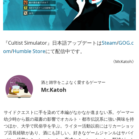
『Cultist Simulator』日本語アップデートは
Steam
/
GOG.c
om
/
Humble Store
にて配信中です。
《Mr.Katoh》
酒と雑学をこよなく愛するゲーマー
Mr.Katoh
サイドクエストに手を染めて本編がなかなか進まない系。ゲーマー
幼少時から親の蔵書の影響でオカルト・都市伝説系に強い興味を持
つほか、大学で民俗学を学ぶ。ライター活動以前にはリカーショッ
プ店長経験があり、酒にも詳しい。好きなゲームジャンルはサバイ