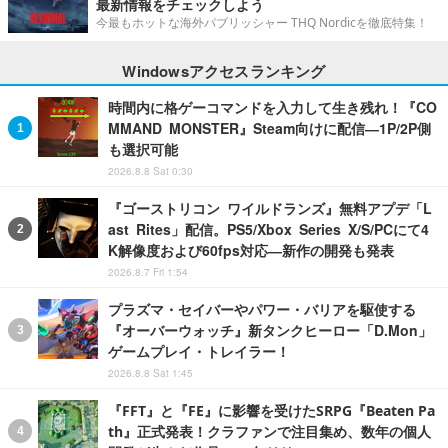
最新情報をチェックしよう
今最もホットな海外パブリッシャー THQ Nordicを徹底特集！
Windowsアクセスランキング
時間内に格ゲーコマンドを入力して生き残れ！『CO
MMAND MONSTER』Steam向けに配信―1P/2P側
も選択可能
2026.8.8 Sat 0:30
『ゴーストリコン ワイルドランズ』無料アプデ「L
ast Rites」配信。PS5/Xbox Series X/S/PCにて4
K解像度および60fps対応―新作の開発も発表
2026.8.7 Fri 1:54
プラズマ・セイバーやパワー・バリアを駆使する
『オーバーウォッチ』新タンクヒーロー「D.Mon」
ゲームプレイ・トレイラー！
2026.8.8 Sat 1:45
『FFT』と『FE』に影響を受けたSRPG『Beaten Pa
th』正式発表！クラファンで注目集め、数年の個人