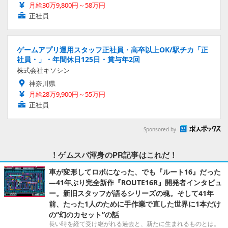
月給30万9,800円～58万円
正社員
ゲームアプリ運用スタッフ正社員・高卒以上OK/駅チカ「正
社員・」・年間休日125日・賞与年2回
株式会社キソシン
神奈川県
月給28万9,900円～55万円
正社員
Sponsored by
！ゲムスパ渾身のPR記事はこれだ！
車が変形してロボになった、でも『ルート16』だった
―41年ぶり完全新作『ROUTE16R』開発者インタビュ
ー。新旧スタッフが語るシリーズの魂。そして41年
前、たった1人のために手作業で直した世界に1本だけ
の“幻のカセット”の話
長い時を経て受け継がれる過去と、新たに生まれるものとは。