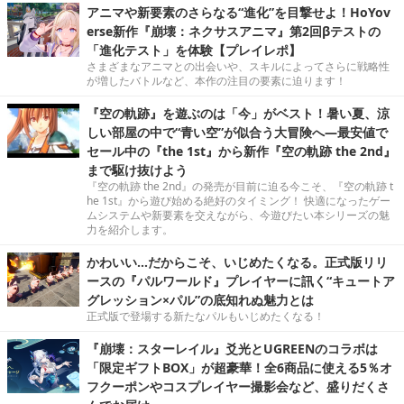
アニマや新要素のさらなる“進化”を目撃せよ！HoYov
erse新作『崩壊：ネクサスアニマ』第2回βテストの
「進化テスト」を体験【プレイレポ】
さまざまなアニマとの出会いや、スキルによってさらに戦略性
が増したバトルなど、本作の注目の要素に迫ります！
『空の軌跡』を遊ぶのは「今」がベスト！暑い夏、涼
しい部屋の中で“青い空”が似合う大冒険へ―最安値で
セール中の『the 1st』から新作『空の軌跡 the 2nd』
まで駆け抜けよう
『空の軌跡 the 2nd』の発売が目前に迫る今こそ、『空の軌跡 t
he 1st』から遊び始める絶好のタイミング！ 快適になったゲー
ムシステムや新要素を交えながら、今遊びたい本シリーズの魅
力を紹介します。
かわいい…だからこそ、いじめたくなる。正式版リリ
ースの『パルワールド』プレイヤーに訊く“キュートア
グレッション×パル”の底知れぬ魅力とは
正式版で登場する新たなパルもいじめたくなる！
『崩壊：スターレイル』爻光とUGREENのコラボは
「限定ギフトBOX」が超豪華！全6商品に使える5％オ
フクーポンやコスプレイヤー撮影会など、盛りだくさ