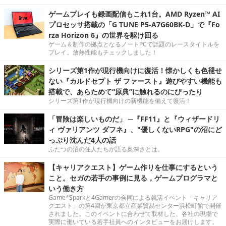
ゲームプレイも録画配信もこれ1台。AMD Ryzen™ AI
プロセッサ搭載の「G TUNE P5-A7G60BK-D」で『Fo
rza Horizon 6』の世界を駆け回る
ゲーム＆制作の拠点となるノートPCで話題のレースタイトルを
プレイ。放熱性能もチェックしました！
シリーズ第1作が現行機向けに復活！懐かしくも色褪せ
ない『カルドセプト ザ ファースト』遊びやすい機能も
搭載で、あらためて“原典”に触れるのにぴったり
シリーズ第1作が現行機向けの新機能を備えて復活！
「冒険は楽しいものだ」 ─『FF11』と『ウィザードリ
ィ ヴァリアンツ ダフネ』、"優しくないRPG"の沼にど
っぷり沈んだ4人の話
ふたつの沼の住人たちが語る奥深さとは。
【キャリアクエスト】ゲーム作りを仕事にするという
こと。セガの若手の事例に見る，ゲームプログラマと
いう働き方
Game*Sparkと4Gamerの合同による就活イベント「キャリア
クエスト」の第4回が東京都立産業貿易センター浜松町館で開催
されました。このイベントに合わせて取材した、各社の現場で
実際に働いている若手社員へのインタビューをお届けします。