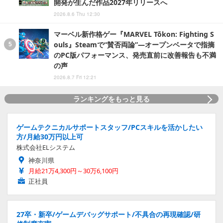
開発が生んだ作品2027年リリースへ
2026.8.6 Thu 12:30
マーベル新作格ゲー『MARVEL Tōkon: Fighting S
ouls』Steamで“賛否両論”―オープンベータで指摘
のPC版パフォーマンス、発売直前に改善報告も不満
の声
2026.8.7 Fri 12:21
ランキングをもっと見る
ゲームテクニカルサポートスタッフ/PCスキルを活かしたい
方/月給30万円以上可
株式会社ELシステム
神奈川県
月給21万4,300円～30万6,100円
正社員
27卒・新卒/ゲームデバッグサポート/不具合の再現確認/研