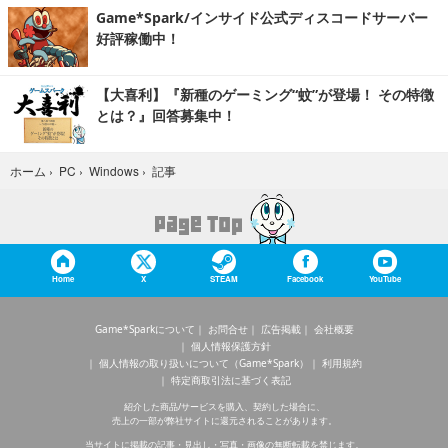
Game*Spark/インサイド公式ディスコードサーバー
好評稼働中！
【大喜利】『新種のゲーミング“蚊”が登場！ その特徴
とは？』回答募集中！
記事
ホーム
›
PC
›
Windows
›
Home
X
STEAM
Facebook
YouTube
Game*Sparkについて
お問合せ
広告掲載
会社概要
個人情報保護方針
個人情報の取り扱いについて（Game*Spark）
利用規約
特定商取引法に基づく表記
紹介した商品/サービスを購入、契約した場合に、
売上の一部が弊社サイトに還元されることがあります。
当サイトに掲載の記事・見出し・写真・画像の無断転載を禁じます。