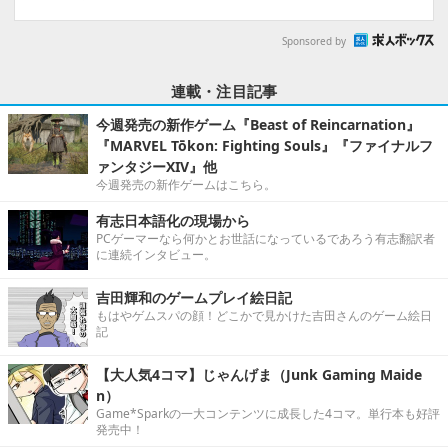
Sponsored by
連載・注目記事
今週発売の新作ゲーム『Beast of Reincarnation』
『MARVEL Tōkon: Fighting Souls』『ファイナルフ
ァンタジーXIV』他
今週発売の新作ゲームはこちら。
有志日本語化の現場から
PCゲーマーなら何かとお世話になっているであろう有志翻訳者
に連続インタビュー。
吉田輝和のゲームプレイ絵日記
もはやゲムスパの顔！どこかで見かけた吉田さんのゲーム絵日
記
【大人気4コマ】じゃんげま（Junk Gaming Maide
n）
Game*Sparkの一大コンテンツに成長した4コマ。単行本も好評
発売中！