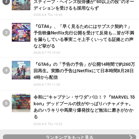
スティーブ・ヘインズ役俳優が“60以上の役”のオー
ディションを受けるも採用ならず
2026.8.6 Thu 15:45
『GTA6』、「早く見るためにはサブスク契約？」
予告映像Netflix先行公開を受けて反発も…皆が不満
を漏らしている事実こそ上手くいってる証拠との声
など挙がる
2026.8.7 Fri 15:00
『GTA6』の「予告の予告」が公開14時間で約260万
回再生。実際の予告はNetflixにて日本時間8月28日
4時から配信
2026.8.7 Fri 11:30
令和に“キャプテン・サワダ”パロ！？『MARVEL Tō
kon』デッドプールの技がやっぱりハチャメチャ。
あのハラキリや馬乗り爆発技など無法に磨きがかか
る
2026.8.6 Thu 13:22
ランキングをもっと見る