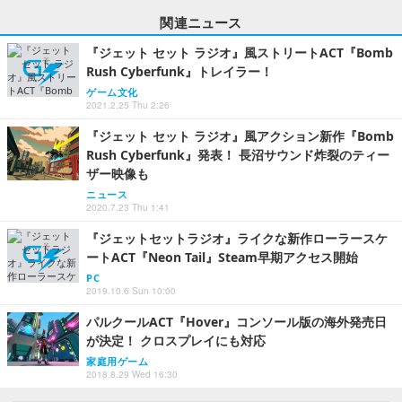
関連ニュース
『ジェット セット ラジオ』風ストリートACT『Bomb
Rush Cyberfunk』トレイラー！
ゲーム文化
2021.2.25 Thu 2:26
『ジェット セット ラジオ』風アクション新作『Bomb
Rush Cyberfunk』発表！ 長沼サウンド炸裂のティー
ザー映像も
ニュース
2020.7.23 Thu 1:41
『ジェットセットラジオ』ライクな新作ローラースケ
ートACT『Neon Tail』Steam早期アクセス開始
PC
2019.10.6 Sun 10:00
パルクールACT『Hover』コンソール版の海外発売日
が決定！ クロスプレイにも対応
家庭用ゲーム
2018.8.29 Wed 16:30