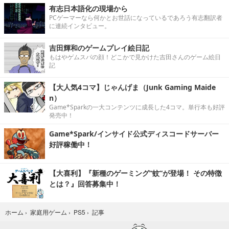
有志日本語化の現場から
PCゲーマーなら何かとお世話になっているであろう有志翻訳者
に連続インタビュー。
吉田輝和のゲームプレイ絵日記
もはやゲムスパの顔！どこかで見かけた吉田さんのゲーム絵日
記
【大人気4コマ】じゃんげま（Junk Gaming Maide
n）
Game*Sparkの一大コンテンツに成長した4コマ。単行本も好評
発売中！
Game*Spark/インサイド公式ディスコードサーバー
好評稼働中！
【大喜利】『新種のゲーミング“蚊”が登場！ その特徴
とは？』回答募集中！
記事
ホーム
›
家庭用ゲーム
›
PS5
›