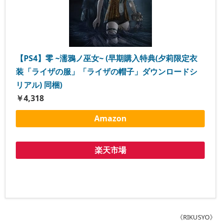
【PS4】零 ~濡鴉ノ巫女~ (早期購入特典(夕莉限定衣
装「ライザの服」「ライザの帽子」ダウンロードシ
リアル) 同梱)
￥4,318
Amazon
楽天市場
《RIKUSYO》