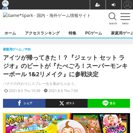
search
menu
ホーム
アクセスランキング
特集
PCゲーム
家庭用ゲー
家庭用ゲーム
PS5
アイツが帰ってきた！？『ジェット セット ラ
ジオ』のビートが『たべごろ！スーパーモンキ
ーボール 1&2リメイク』に参戦決定
バナナの代わりにスプレー缶を集めちゃおう。
2021.8.5 Thu 10:36
2021.8.5 Thu 7:00
シェア
ポスト
送る