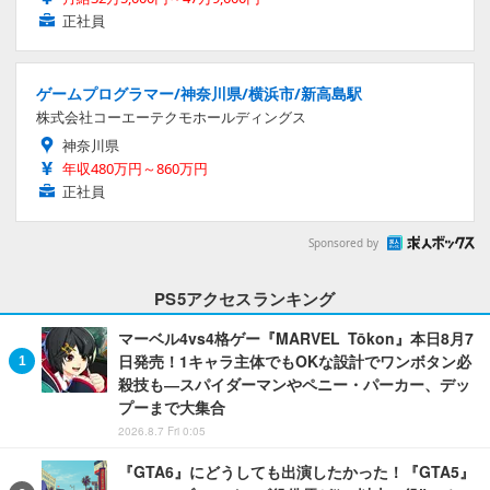
正社員
ゲームプログラマー/神奈川県/横浜市/新高島駅
株式会社コーエーテクモホールディングス
神奈川県
年収480万円～860万円
正社員
Sponsored by
PS5アクセスランキング
マーベル4vs4格ゲー『MARVEL Tōkon』本日8月7
日発売！1キャラ主体でもOKな設計でワンボタン必
殺技も―スパイダーマンやペニー・パーカー、デッ
プーまで大集合
2026.8.7 Fri 0:05
『GTA6』にどうしても出演したかった！『GTA5』