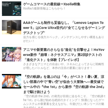
ゲームコマースの最前線ーXsolla特集
Xsollaの最新情報はこちらから！
AAAゲームも制作も妥協なし。「Lenovo Legion To
wer 5」はCore Ultra世代の“全てこなせるゲーミング
デスクトップ”
迫力を感じる強力スペック。メンテナンスしやすい構造もあり
がたい！
アニマや新要素のさらなる“進化”を目撃せよ！HoYov
erse新作『崩壊：ネクサスアニマ』第2回βテストの
「進化テスト」を体験【プレイレポ】
さまざまなアニマとの出会いや、スキルによってさらに戦略性
が増したバトルなど、本作の注目の要素に迫ります！
『空の軌跡』を遊ぶのは「今」がベスト！暑い夏、涼
しい部屋の中で“青い空”が似合う大冒険へ―最安値で
セール中の『the 1st』から新作『空の軌跡 the 2nd』
まで駆け抜けよう
『空の軌跡 the 2nd』の発売が目前に迫る今こそ、『空の軌跡 t
he 1st』から遊び始める絶好のタイミング！ 快適になったゲー
ムシステムや新要素を交えながら、今遊びたい本シリーズの魅
力を紹介します。