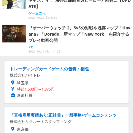
キャスディ”、海外西部劇古典ヒーローと同姓に【UPD
ATE】
ゲーム文化
2021.10.23 Sat 8:59
『オーバーウォッチ 2』5v5の対戦や既存マップ「Hav
ana」「Dorado」新マップ「New York」を紹介する
プレイ動画公開
PC
2021.10.11 Mon 11:02
トレーディングカードゲームの包装・梱包
株式会社バイトレ
埼玉県
時給1,500円～1,875円
派遣社員
「直接雇用実績あり:正社員」一般事務/ゲームコンテンツ
株式会社リクルートスタッフィング
東京都