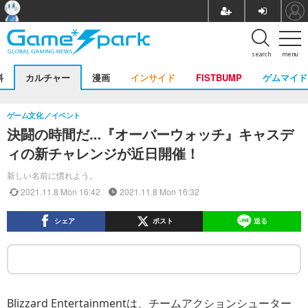
search
menu
料
カルチャー
漫画
インサイド
FISTBUMP
ゲムマイド
ゲーム文化
イベント
決闘の時間だ…『オーバーウォッチ』キャスデ
ィの新チャレンジが近日開催！
新しい名前に慣れよう。
2021.11.8 Mon 16:42
2021.11.8 Mon 16:32
シェア
ポスト
送る
Blizzard Entertainmentは、チームアクションシューター