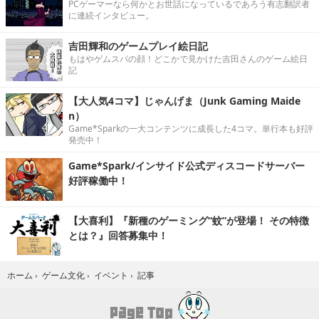
PCゲーマーなら何かとお世話になっているであろう有志翻訳者
に連続インタビュー。
吉田輝和のゲームプレイ絵日記
もはやゲムスパの顔！どこかで見かけた吉田さんのゲーム絵日
記
【大人気4コマ】じゃんげま（Junk Gaming Maide
n）
Game*Sparkの一大コンテンツに成長した4コマ。単行本も好評
発売中！
Game*Spark/インサイド公式ディスコードサーバー
好評稼働中！
【大喜利】『新種のゲーミング“蚊”が登場！ その特徴
とは？』回答募集中！
記事
ホーム
›
ゲーム文化
›
イベント
›