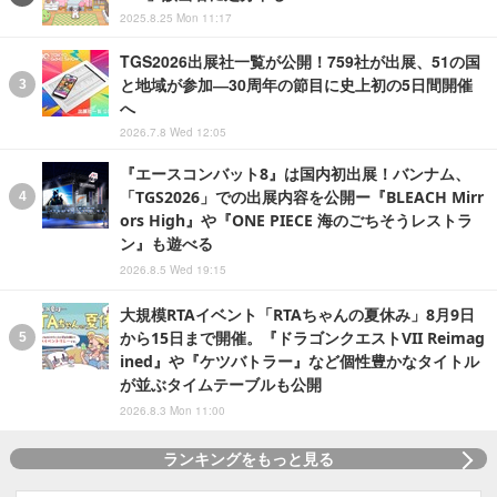
2025.8.25 Mon 11:17
TGS2026出展社一覧が公開！759社が出展、51の国
と地域が参加―30周年の節目に史上初の5日間開催
へ
2026.7.8 Wed 12:05
『エースコンバット8』は国内初出展！バンナム、
「TGS2026」での出展内容を公開ー『BLEACH Mirr
ors High』や『ONE PIECE 海のごちそうレストラ
ン』も遊べる
2026.8.5 Wed 19:15
大規模RTAイベント「RTAちゃんの夏休み」8月9日
から15日まで開催。『ドラゴンクエストVII Reimag
ined』や『ケツバトラー』など個性豊かなタイトル
が並ぶタイムテーブルも公開
2026.8.3 Mon 11:00
ランキングをもっと見る