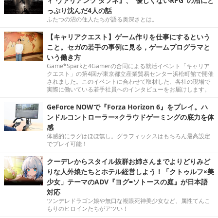
ィ ヴァリアンツ ダフネ』、"優しくないRPG"の沼にど
っぷり沈んだ4人の話
ふたつの沼の住人たちが語る奥深さとは。
【キャリアクエスト】ゲーム作りを仕事にするという
こと。セガの若手の事例に見る，ゲームプログラマと
いう働き方
Game*Sparkと4Gamerの合同による就活イベント「キャリア
クエスト」の第4回が東京都立産業貿易センター浜松町館で開催
されました。このイベントに合わせて取材した、各社の現場で
実際に働いている若手社員へのインタビューをお届けします。
GeForce NOWで『Forza Horizon 6』をプレイ。ハ
ンドルコントローラー×クラウドゲーミングの底力を体
感
体感的にラグはほぼ無し。グラフィックスはもちろん最高設定
でプレイ可能！
クーデレからスタイル抜群お姉さんまでよりどりみど
りな人外娘たちとホテル経営しよう！「クトゥルフ×美
少女」テーマのADV『ヨグ=ソトースの庭』が日本語
対応
ツンデレドラゴン娘や無口な複眼死神美少女など、属性てんこ
もりのヒロインたちがアツい！