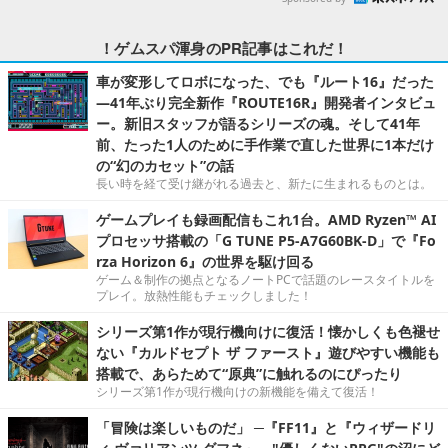
！ゲムスパ渾身のPR記事はこれだ！
車が変形してロボになった、でも『ルート16』だった
―41年ぶり完全新作『ROUTE16R』開発者インタビュ
ー。新旧スタッフが語るシリーズの魂。そして41年
前、たった1人のために手作業で直した世界に1本だけ
の“幻のカセット”の話
長い時を経て受け継がれる過去と、新たに生まれるものとは。
ゲームプレイも録画配信もこれ1台。AMD Ryzen™ AI
プロセッサ搭載の「G TUNE P5-A7G60BK-D」で『Fo
rza Horizon 6』の世界を駆け回る
ゲーム＆制作の拠点となるノートPCで話題のレースタイトルを
プレイ。放熱性能もチェックしました！
シリーズ第1作が現行機向けに復活！懐かしくも色褪せ
ない『カルドセプト ザ ファースト』遊びやすい機能も
搭載で、あらためて“原典”に触れるのにぴったり
シリーズ第1作が現行機向けの新機能を備えて復活！
「冒険は楽しいものだ」 ─『FF11』と『ウィザードリ