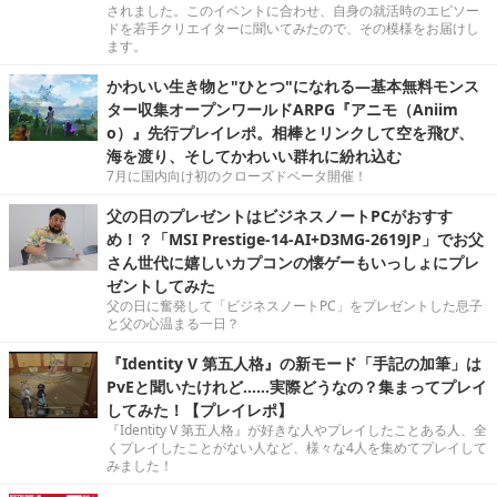
されました。このイベントに合わせ、自身の就活時のエピソー
ドを若手クリエイターに聞いてみたので、その模様をお届けし
ます。
かわいい生き物と"ひとつ"になれる―基本無料モンス
ター収集オープンワールドARPG『アニモ（Aniim
o）』先行プレイレポ。相棒とリンクして空を飛び、
海を渡り、そしてかわいい群れに紛れ込む
7月に国内向け初のクローズドベータ開催！
父の日のプレゼントはビジネスノートPCがおすす
め！？「MSI Prestige-14-AI+D3MG-2619JP」でお父
さん世代に嬉しいカプコンの懐ゲーもいっしょにプレ
ゼントしてみた
父の日に奮発して「ビジネスノートPC」をプレゼントした息子
と父の心温まる一日？
『Identity V 第五人格』の新モード「手記の加筆」は
PvEと聞いたけれど……実際どうなの？集まってプレイ
してみた！【プレイレポ】
『Identity V 第五人格』が好きな人やプレイしたことある人、全
くプレイしたことがない人など、様々な4人を集めてプレイして
みました！