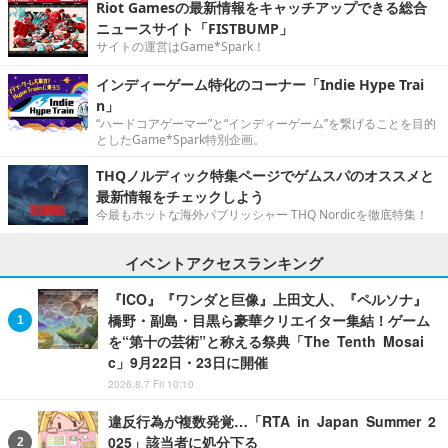
Riot Gamesの最新情報をキャッチアップできる総合
ニュースサイト「FISTBUMP」
サイトの運営はGame*Spark！
インディーゲーム特化のコーナー「Indie Hype Trai
n」
“ハードコアゲーマー”と“インディーゲーム”を繋げることを目的
としたGame*Spark特別企画。
THQノルディック特集ページでゲムスパのオススメと
最新情報をチェックしよう
今最もホットな海外パブリッシャー THQ Nordicを徹底特集！
イベントアクセスランキング
『ICO』『ワンダと巨像』上田文人、『ペルソナ』
橋野・副島・目黒ら豪華クリエイター集結！ゲーム
を“第十の芸術”と称える祭典「The Tenth Mosai
c」9月22日・23日に開催
2026.8.7 Fri 10:10
違反行為が複数発覚…「RTA in Japan Summer 2
025」該当者に処分下る