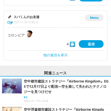
スパくんのお友達
Menu
2021-11-09 16:40:12
コロンビア
4
返信
他の返信を表示
関連ニュース
空中都市建設ストラテジー『Airborne Kingdom』EG
Sで12月17日より配信―空を旅して失われたテクノロ
ジーを見つけだせ
PC
2020.10.1 Thu 18:45
空中浮遊都市建設ストラテジー『Airborne Kingdo