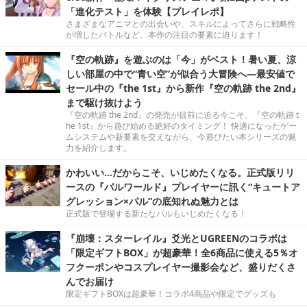
「進化テスト」を体験【プレイレポ】
さまざまなアニマとの出会いや、スキルによってさらに戦略性
が増したバトルなど、本作の注目の要素に迫ります！
『空の軌跡』を遊ぶのは「今」がベスト！暑い夏、涼
しい部屋の中で“青い空”が似合う大冒険へ―最安値で
セール中の『the 1st』から新作『空の軌跡 the 2nd』
まで駆け抜けよう
『空の軌跡 the 2nd』の発売が目前に迫る今こそ、『空の軌跡 t
he 1st』から遊び始める絶好のタイミング！ 快適になったゲー
ムシステムや新要素を交えながら、今遊びたい本シリーズの魅
力を紹介します。
かわいい…だからこそ、いじめたくなる。正式版リリ
ースの『パルワールド』プレイヤーに訊く“キュートア
グレッション×パル”の底知れぬ魅力とは
正式版で登場する新たなパルもいじめたくなる！
『崩壊：スターレイル』爻光とUGREENのコラボは
「限定ギフトBOX」が超豪華！全6商品に使える5％オ
フクーポンやコスプレイヤー撮影会など、盛りだくさ
んでお届け
限定ギフトBOXは超豪華！コラボ4商品や限定でグッズも