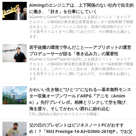
Aimingのエンジニアは、上下関係のない社内で自主的
に働き、「好き」を仕事にしていく
4GamerとGame*Sparkの合同による就活イベント「キャリア
クエスト」の第4回が東京都立産業貿易センター浜松町館で開催
されました。このイベントに合わせ、自身の就活時のエピソー
ドを若手クリエイターに聞いてみたので、その模様をお届けし
ます。
若手抜擢の環境で学んだこと――アプリボットの運営
プロデューサーが語る「巻き込み力」の重要性
4GamerとGame*Sparkの合同による就活イベント「キャリア
クエスト」の第4回が東京都立産業貿易センター浜松町館で開催
されました。このイベントに合わせ、自身の就活時のエピソー
ドを若手クリエイターに聞いてみたので、その模様をお届けし
ます。
かわいい生き物と"ひとつ"になれる―基本無料モンス
ター収集オープンワールドARPG『アニモ（Aniim
o）』先行プレイレポ。相棒とリンクして空を飛び、
海を渡り、そしてかわいい群れに紛れ込む
7月に国内向け初のクローズドベータ開催！
父の日のプレゼントはビジネスノートPCがおすす
め！？「MSI Prestige-14-AI+D3MG-2619JP」でお父