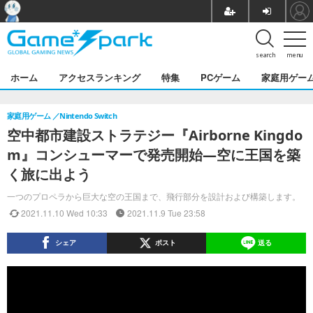
search
menu
ホーム
アクセスランキング
特集
PCゲーム
家庭用ゲー
家庭用ゲーム
Nintendo Switch
空中都市建設ストラテジー『Airborne Kingdo
m』コンシューマーで発売開始―空に王国を築
く旅に出よう
一つのプロペラから巨大な空の王国まで、飛行部分を設計および構築します。
2021.11.10 Wed 10:33
2021.11.9 Tue 23:58
シェア
ポスト
送る