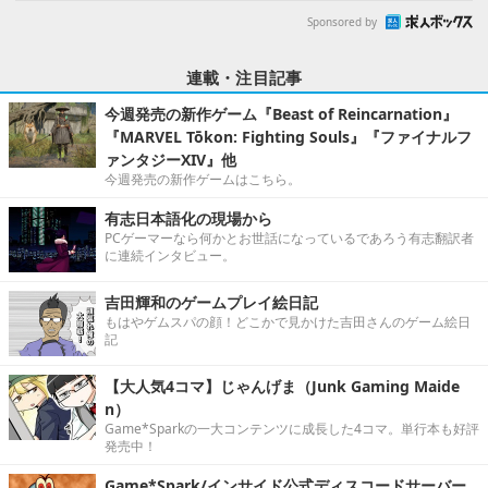
Sponsored by
連載・注目記事
今週発売の新作ゲーム『Beast of Reincarnation』
『MARVEL Tōkon: Fighting Souls』『ファイナルフ
ァンタジーXIV』他
今週発売の新作ゲームはこちら。
有志日本語化の現場から
PCゲーマーなら何かとお世話になっているであろう有志翻訳者
に連続インタビュー。
吉田輝和のゲームプレイ絵日記
もはやゲムスパの顔！どこかで見かけた吉田さんのゲーム絵日
記
【大人気4コマ】じゃんげま（Junk Gaming Maide
n）
Game*Sparkの一大コンテンツに成長した4コマ。単行本も好評
発売中！
Game*Spark/インサイド公式ディスコードサーバー