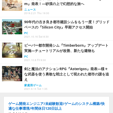
m』発表！―砂漠の上で幻想的な旅へ
ニュース
2019.2.21 Thu 19:00
90年代の古き良き都市建設シムをもう一度！グリッド
ベースの『Silicon City』早期アクセス開始
PC
2021.10.16 Sat 8:30
ビーバー都市開発シム『Timberborn』アップデート
実施―チュートリアルが改善、新たな建物も
PC
2021.10.8 Fri 9:00
剣と魔法のアクションRPG『Asterigos』発表―様々
な武器を使う勇敢な戦士として呪われた都市の謎を追
え
家庭用ゲーム
2021.9.14 Tue 1:35
ゲーム開発エンジニア/未経験歓迎/ゲームのシステム構築/快
適な仕事環境/年間休日120日以上