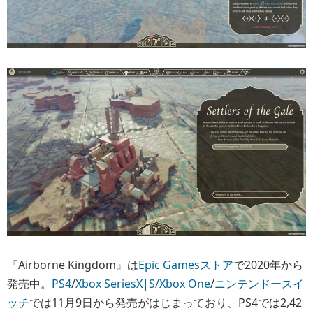
『Airborne Kingdom』は
Epic Gamesストア
で2020年から
発売中。
PS4
/
Xbox SeriesX|S/Xbox One
/
ニンテンドースイ
ッチ
では11月9日から発売がはじまっており、PS4では2,42