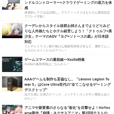
ンドルコントローラー×クラウドゲーミングの底力を体
感
体感的にラグはほぼ無し。グラフィックスはもちろん最高設定
でプレイ可能！
クーデレからスタイル抜群お姉さんまでよりどりみど
りな人外娘たちとホテル経営しよう！「クトゥルフ×美
少女」テーマのADV『ヨグ=ソトースの庭』が日本語
対応
ツンデレドラゴン娘や無口な複眼死神美少女など、属性てんこ
もりのヒロインたちがアツい！
ゲームコマースの最前線ーXsolla特集
Xsollaの最新情報はこちらから！
AAAゲームも制作も妥協なし。「Lenovo Legion To
wer 5」はCore Ultra世代の“全てこなせるゲーミング
デスクトップ”
迫力を感じる強力スペック。メンテナンスしやすい構造もあり
がたい！
アニマや新要素のさらなる“進化”を目撃せよ！HoYov
erse新作『崩壊：ネクサスアニマ』第2回βテストの