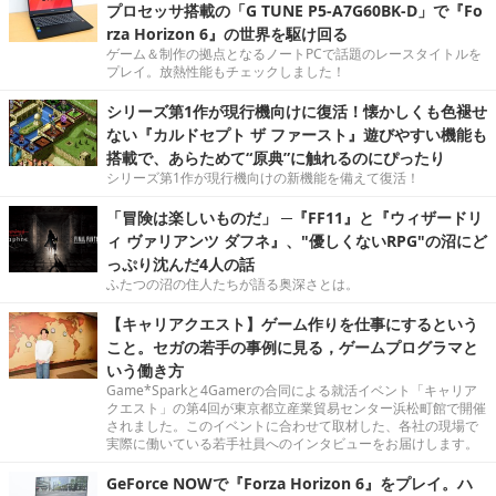
プロセッサ搭載の「G TUNE P5-A7G60BK-D」で『Fo
rza Horizon 6』の世界を駆け回る
ゲーム＆制作の拠点となるノートPCで話題のレースタイトルを
プレイ。放熱性能もチェックしました！
シリーズ第1作が現行機向けに復活！懐かしくも色褪せ
ない『カルドセプト ザ ファースト』遊びやすい機能も
搭載で、あらためて“原典”に触れるのにぴったり
シリーズ第1作が現行機向けの新機能を備えて復活！
「冒険は楽しいものだ」 ─『FF11』と『ウィザードリ
ィ ヴァリアンツ ダフネ』、"優しくないRPG"の沼にど
っぷり沈んだ4人の話
ふたつの沼の住人たちが語る奥深さとは。
【キャリアクエスト】ゲーム作りを仕事にするという
こと。セガの若手の事例に見る，ゲームプログラマと
いう働き方
Game*Sparkと4Gamerの合同による就活イベント「キャリア
クエスト」の第4回が東京都立産業貿易センター浜松町館で開催
されました。このイベントに合わせて取材した、各社の現場で
実際に働いている若手社員へのインタビューをお届けします。
GeForce NOWで『Forza Horizon 6』をプレイ。ハ