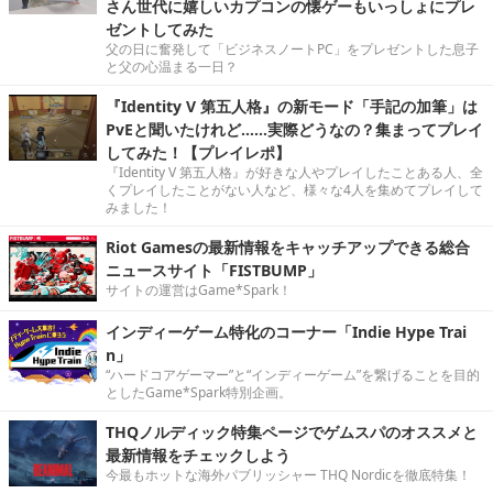
さん世代に嬉しいカプコンの懐ゲーもいっしょにプレ
ゼントしてみた
父の日に奮発して「ビジネスノートPC」をプレゼントした息子
と父の心温まる一日？
『Identity V 第五人格』の新モード「手記の加筆」は
PvEと聞いたけれど……実際どうなの？集まってプレイ
してみた！【プレイレポ】
『Identity V 第五人格』が好きな人やプレイしたことある人、全
くプレイしたことがない人など、様々な4人を集めてプレイして
みました！
Riot Gamesの最新情報をキャッチアップできる総合
ニュースサイト「FISTBUMP」
サイトの運営はGame*Spark！
インディーゲーム特化のコーナー「Indie Hype Trai
n」
“ハードコアゲーマー”と“インディーゲーム”を繋げることを目的
としたGame*Spark特別企画。
THQノルディック特集ページでゲムスパのオススメと
最新情報をチェックしよう
今最もホットな海外パブリッシャー THQ Nordicを徹底特集！