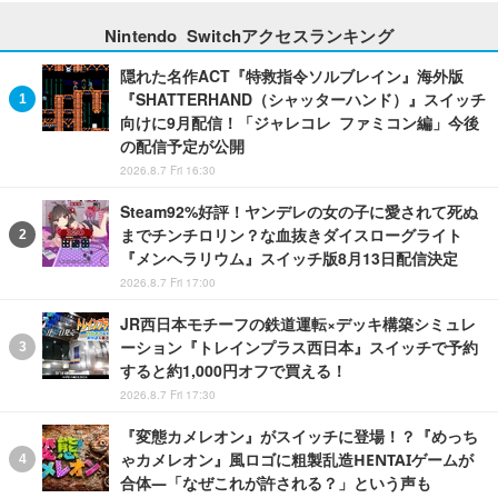
Nintendo Switchアクセスランキング
隠れた名作ACT『特救指令ソルブレイン』海外版
『SHATTERHAND（シャッターハンド）』スイッチ
向けに9月配信！「ジャレコレ ファミコン編」今後
の配信予定が公開
2026.8.7 Fri 16:30
Steam92%好評！ヤンデレの女の子に愛されて死ぬ
までチンチロリン？な血抜きダイスローグライト
『メンヘラリウム』スイッチ版8月13日配信決定
2026.8.7 Fri 17:00
JR西日本モチーフの鉄道運転×デッキ構築シミュレ
ーション『トレインプラス西日本』スイッチで予約
すると約1,000円オフで買える！
2026.8.7 Fri 17:30
『変態カメレオン』がスイッチに登場！？『めっち
ゃカメレオン』風ロゴに粗製乱造HENTAIゲームが
合体―「なぜこれが許される？」という声も