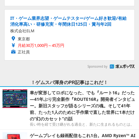
IT・ゲーム業界志望・ゲームテスター/ゲーム好き歓迎/有給
消化率高い・研修充実・年間休日125日・賞与年2回
株式会社ELM
東京都
月給30万1,000円～45万円
正社員
Sponsored by
！ゲムスパ渾身のPR記事はこれだ！
車が変形してロボになった、でも『ルート16』だった
―41年ぶり完全新作『ROUTE16R』開発者インタビュ
ー。新旧スタッフが語るシリーズの魂。そして41年
前、たった1人のために手作業で直した世界に1本だけ
の“幻のカセット”の話
長い時を経て受け継がれる過去と、新たに生まれるものとは。
ゲームプレイも録画配信もこれ1台。AMD Ryzen™ AI