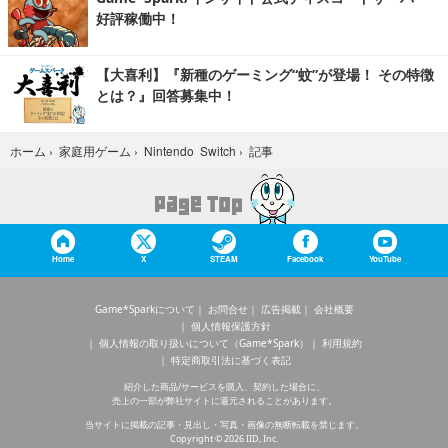
好評稼働中！
【大喜利】『新種のゲーミング“蚊”が登場！ その特徴
とは？』回答募集中！
記事
ホーム
›
家庭用ゲーム
›
Nintendo Switch
›
Home
X
STEAM
Facebook
YouTube
Game*Sparkについて
お問合せ
広告掲載
会社概要
個人情報保護方針
個人情報の取り扱いについて（Game*Spark）
利用規約
特定商取引法に基づく表記
紹介した商品/サービスを購入、契約した場合に、
売上の一部が弊社サイトに還元されることがあります。
当サイトに掲載の記事・見出し・写真・画像の無断転載を禁じます。
Copyright © 2026 IID, Inc.