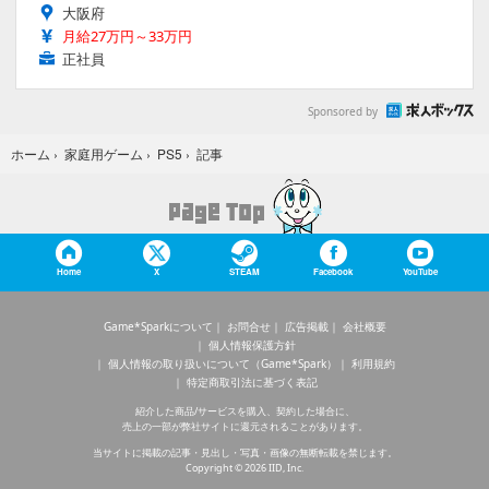
大阪府
月給27万円～33万円
正社員
Sponsored by
記事
ホーム
›
家庭用ゲーム
›
PS5
›
Home
X
STEAM
Facebook
YouTube
Game*Sparkについて
お問合せ
広告掲載
会社概要
個人情報保護方針
個人情報の取り扱いについて（Game*Spark）
利用規約
特定商取引法に基づく表記
紹介した商品/サービスを購入、契約した場合に、
売上の一部が弊社サイトに還元されることがあります。
当サイトに掲載の記事・見出し・写真・画像の無断転載を禁じます。
Copyright © 2026 IID, Inc.