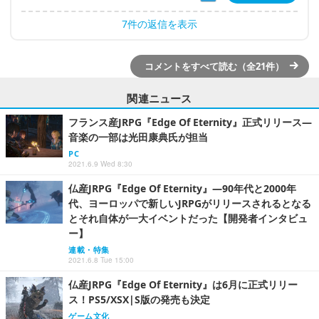
7件の返信を表示
コメントをすべて読む（全21件）
関連ニュース
フランス産JRPG『Edge Of Eternity』正式リリース―
音楽の一部は光田康典氏が担当
PC
2021.6.9 Wed 8:30
仏産JRPG『Edge Of Eternity』―90年代と2000年
代、ヨーロッパで新しいJRPGがリリースされるとなる
とそれ自体が一大イベントだった【開発者インタビュ
ー】
連載・特集
2021.6.8 Tue 15:00
仏産JRPG『Edge Of Eternity』は6月に正式リリー
ス！PS5/XSX|S版の発売も決定
ゲーム文化