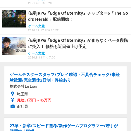
2021.4.8 Thu 7:00
仏産JRPG『Edge Of Eternity』チャプター6「The Go
d's Herald」配信開始！
ゲーム文化
2020.12.17 Thu 16:22
仏産JRPG『Edge Of Eternity』がまもなくベータ段階
に突入！ 価格も近日値上げ予定
ゲーム文化
2020.8.13 Thu 7:00
ゲームテスタースタッフ/プレイ確認・不具合チェック/未経
験歓迎/完全週休2日制・昇給あり
株式会社Le Lien
埼玉県
月給31万円～45万円
正社員
27卒・新卒/スピード選考/新作ゲームプログラマー/若手が