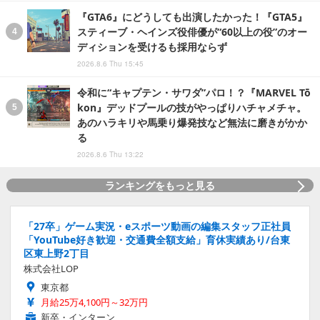
『GTA6』にどうしても出演したかった！『GTA5』
スティーブ・ヘインズ役俳優が“60以上の役”のオー
ディションを受けるも採用ならず
2026.8.6 Thu 15:45
令和に“キャプテン・サワダ”パロ！？『MARVEL Tō
kon』デッドプールの技がやっぱりハチャメチャ。
あのハラキリや馬乗り爆発技など無法に磨きがかか
る
2026.8.6 Thu 13:22
ランキングをもっと見る
「27卒」ゲーム実況・eスポーツ動画の編集スタッフ正社員
「YouTube好き歓迎・交通費全額支給」育休実績あり/台東
区東上野2丁目
株式会社LOP
東京都
月給25万4,100円～32万円
新卒・インターン