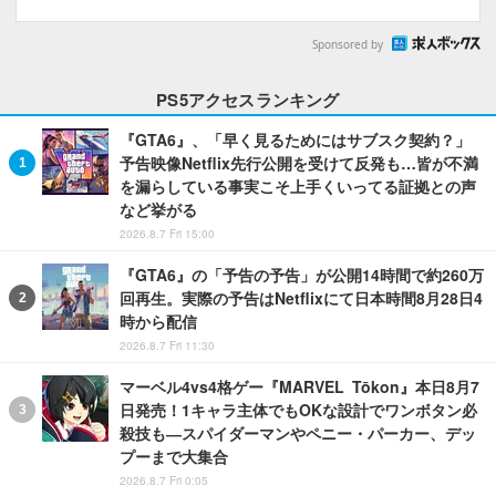
Sponsored by
PS5アクセスランキング
『GTA6』、「早く見るためにはサブスク契約？」
予告映像Netflix先行公開を受けて反発も…皆が不満
を漏らしている事実こそ上手くいってる証拠との声
など挙がる
2026.8.7 Fri 15:00
『GTA6』の「予告の予告」が公開14時間で約260万
回再生。実際の予告はNetflixにて日本時間8月28日4
時から配信
2026.8.7 Fri 11:30
マーベル4vs4格ゲー『MARVEL Tōkon』本日8月7
日発売！1キャラ主体でもOKな設計でワンボタン必
殺技も―スパイダーマンやペニー・パーカー、デッ
プーまで大集合
2026.8.7 Fri 0:05