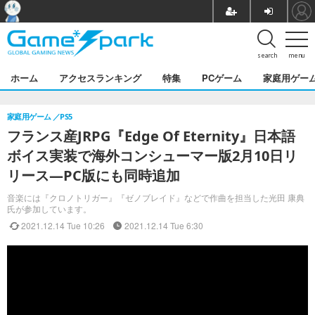
search
menu
ホーム
アクセスランキング
特集
PCゲーム
家庭用ゲー
家庭用ゲーム
PS5
フランス産JRPG『Edge Of Eternity』日本語
ボイス実装で海外コンシューマー版2月10日リ
リース―PC版にも同時追加
音楽には『クロノトリガー』『ゼノブレイド』などで作曲を担当した光田 康典
氏が参加しています。
2021.12.14 Tue 10:26
2021.12.14 Tue 6:30