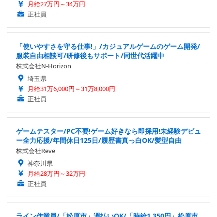
月給27万円～34万円
正社員
「使いやすさを守る仕事!」/カジュアルゲームのゲーム開発/
服装自由相談可/研修後もサポート/同世代活躍中
株式会社N-Horizon
埼玉県
月給31万6,000円～31万8,000円
正社員
ゲームテスター/PC不要!ゲーム好きなら即採用!未経験デビュ
ー全力応援/年間休日125日/履歴書真っ白OK/髪型自由
株式会社Reve
神奈川県
月給28万円～32万円
正社員
ライン作業員/「松原市」週払いOK/「時給1,350円」松原市