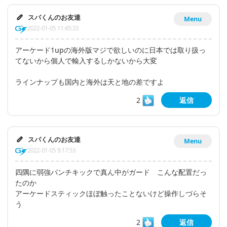
スパくんのお友達
Menu
2022-01-05 11:45:33
アーケード1upの海外版マジで欲しいのに日本では取り扱っ
てないから個人で輸入するしかないから大変
ラインナップも国内と海外は天と地の差ですよ
2
返信
スパくんのお友達
Menu
2022-01-05 9:17:53
四隅に弱強パンチキックで真ん中がガード こんな配置だっ
たのか
アーケードスティックほぼ触ったことないけど操作しづらそ
う
2
返信