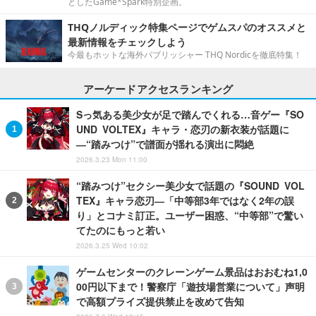
としたGame*Spark特別企画。
THQノルディック特集ページでゲムスパのオススメと
最新情報をチェックしよう
今最もホットな海外パブリッシャー THQ Nordicを徹底特集！
アーケードアクセスランキング
Sっ気ある美少女が足で踏んでくれる…音ゲー『SO
UND VOLTEX』キャラ・恋刃の新衣装が話題に
―“踏みつけ”で譜面が揺れる演出に悶絶
2026.3.23 Mon 11:00
“踏みつけ”セクシー美少女で話題の『SOUND VOL
TEX』キャラ恋刃―「中等部3年ではなく2年の誤
り」とコナミ訂正。ユーザー困惑、“中等部”で驚い
てたのにもっと若い
2026.3.25 Wed 10:02
ゲームセンターのクレーンゲーム景品はおおむね1,0
00円以下まで！警察庁「遊技場営業について」声明
で高額プライズ提供禁止を改めて告知