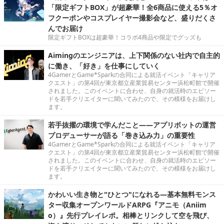
「限定ギフトBOX」が超豪華！全6商品に使える5％オ
フクーポンやコスプレイヤー撮影会など、盛りだくさ
んでお届け
限定ギフトBOXは超豪華！コラボ4商品や限定でグッズも
Aimingのエンジニアは、上下関係のない社内で自主的
に働き、「好き」を仕事にしていく
4GamerとGame*Sparkの合同による就活イベント「キャリア
クエスト」の第4回が東京都立産業貿易センター浜松町館で開催
されました。このイベントに合わせ、自身の就活時のエピソー
ドを若手クリエイターに聞いてみたので、その模様をお届けし
ます。
若手抜擢の環境で学んだこと――アプリボットの運営
プロデューサーが語る「巻き込み力」の重要性
4GamerとGame*Sparkの合同による就活イベント「キャリア
クエスト」の第4回が東京都立産業貿易センター浜松町館で開催
されました。このイベントに合わせ、自身の就活時のエピソー
ドを若手クリエイターに聞いてみたので、その模様をお届けし
ます。
かわいい生き物と"ひとつ"になれる―基本無料モンス
ター収集オープンワールドARPG『アニモ（Aniim
o）』先行プレイレポ。相棒とリンクして空を飛び、