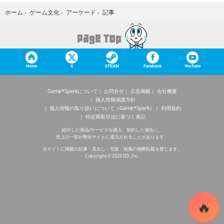
記事
ホーム
›
ゲーム文化
›
アーケード
›
Home
X
STEAM
Facebook
YouTube
Game*Sparkについて
お問合せ
広告掲載
会社概要
個人情報保護方針
個人情報の取り扱いについて（Game*Spark）
利用規約
特定商取引法に基づく表記
紹介した商品/サービスを購入、契約した場合に、
売上の一部が弊社サイトに還元されることがあります。
当サイトに掲載の記事・見出し・写真・画像の無断転載を禁じます。
Copyright © 2026 IID, Inc.