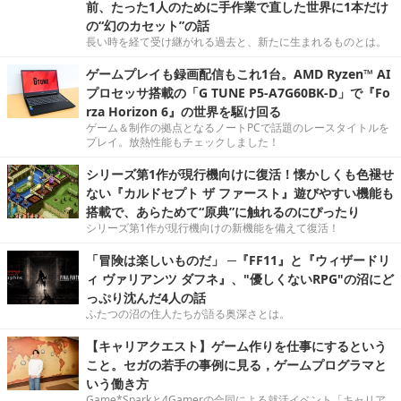
前、たった1人のために手作業で直した世界に1本だけ
の“幻のカセット”の話
長い時を経て受け継がれる過去と、新たに生まれるものとは。
ゲームプレイも録画配信もこれ1台。AMD Ryzen™ AI
プロセッサ搭載の「G TUNE P5-A7G60BK-D」で『Fo
rza Horizon 6』の世界を駆け回る
ゲーム＆制作の拠点となるノートPCで話題のレースタイトルを
プレイ。放熱性能もチェックしました！
シリーズ第1作が現行機向けに復活！懐かしくも色褪せ
ない『カルドセプト ザ ファースト』遊びやすい機能も
搭載で、あらためて“原典”に触れるのにぴったり
シリーズ第1作が現行機向けの新機能を備えて復活！
「冒険は楽しいものだ」 ─『FF11』と『ウィザードリ
ィ ヴァリアンツ ダフネ』、"優しくないRPG"の沼にど
っぷり沈んだ4人の話
ふたつの沼の住人たちが語る奥深さとは。
【キャリアクエスト】ゲーム作りを仕事にするという
こと。セガの若手の事例に見る，ゲームプログラマと
いう働き方
Game*Sparkと4Gamerの合同による就活イベント「キャリア