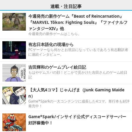
連載・注目記事
今週発売の新作ゲーム『Beast of Reincarnation』
『MARVEL Tōkon: Fighting Souls』『ファイナルフ
ァンタジーXIV』他
今週発売の新作ゲームはこちら。
有志日本語化の現場から
PCゲーマーなら何かとお世話になっているであろう有志翻訳者
に連続インタビュー。
吉田輝和のゲームプレイ絵日記
もはやゲムスパの顔！どこかで見かけた吉田さんのゲーム絵日
記
【大人気4コマ】じゃんげま（Junk Gaming Maide
n）
Game*Sparkの一大コンテンツに成長した4コマ。単行本も好評
発売中！
Game*Spark/インサイド公式ディスコードサーバー
好評稼働中！