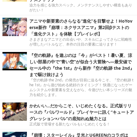
迫力を感じる強力スペック。メンテナンスしやすい構造もあり
がたい！
アニマや新要素のさらなる“進化”を目撃せよ！HoYov
erse新作『崩壊：ネクサスアニマ』第2回βテストの
「進化テスト」を体験【プレイレポ】
さまざまなアニマとの出会いや、スキルによってさらに戦略性
が増したバトルなど、本作の注目の要素に迫ります！
『空の軌跡』を遊ぶのは「今」がベスト！暑い夏、涼
しい部屋の中で“青い空”が似合う大冒険へ―最安値で
セール中の『the 1st』から新作『空の軌跡 the 2nd』
まで駆け抜けよう
『空の軌跡 the 2nd』の発売が目前に迫る今こそ、『空の軌跡 t
he 1st』から遊び始める絶好のタイミング！ 快適になったゲー
ムシステムや新要素を交えながら、今遊びたい本シリーズの魅
力を紹介します。
かわいい…だからこそ、いじめたくなる。正式版リリ
ースの『パルワールド』プレイヤーに訊く“キュートア
グレッション×パル”の底知れぬ魅力とは
正式版で登場する新たなパルもいじめたくなる！
『崩壊：スターレイル』爻光とUGREENのコラボは