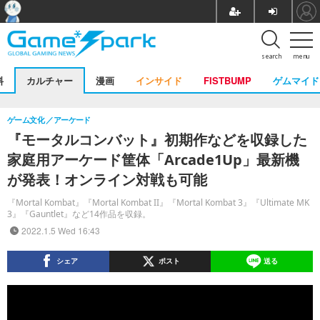
search
menu
料
カルチャー
漫画
インサイド
FISTBUMP
ゲムマイド
ゲーム文化
アーケード
『モータルコンバット』初期作などを収録した
家庭用アーケード筐体「Arcade1Up」最新機
が発表！オンライン対戦も可能
『Mortal Kombat』『Mortal Kombat II』『Mortal Kombat 3』『Ultimate MK
3』『Gauntlet』など14作品を収録。
2022.1.5 Wed 16:43
シェア
ポスト
送る