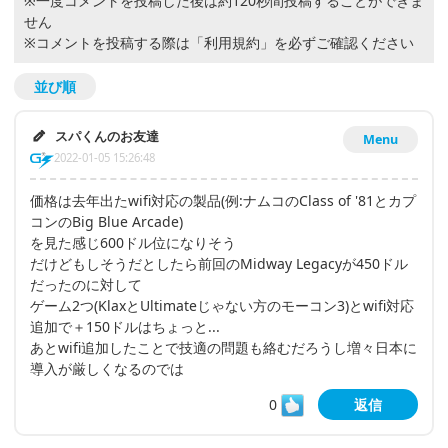
※一度コメントを投稿した後は約120秒間投稿することができま
せん
※コメントを投稿する際は
「利用規約」
を必ずご確認ください
並び順
スパくんのお友達
Menu
2022-01-05 15:26:48
価格は去年出たwifi対応の製品(例:ナムコのClass of '81とカプ
コンのBig Blue Arcade)
を見た感じ600ドル位になりそう
だけどもしそうだとしたら前回のMidway Legacyが450ドル
だったのに対して
ゲーム2つ(KlaxとUltimateじゃない方のモーコン3)とwifi対応
追加で＋150ドルはちょっと...
あとwifi追加したことで技適の問題も絡むだろうし増々日本に
導入が厳しくなるのでは
0
返信