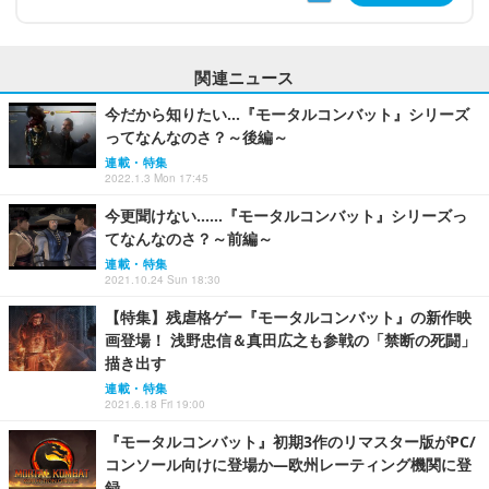
関連ニュース
今だから知りたい…『モータルコンバット』シリーズ
ってなんなのさ？～後編～
連載・特集
2022.1.3 Mon 17:45
今更聞けない……『モータルコンバット』シリーズっ
てなんなのさ？～前編～
連載・特集
2021.10.24 Sun 18:30
【特集】残虐格ゲー『モータルコンバット』の新作映
画登場！ 浅野忠信＆真田広之も参戦の「禁断の死闘」
描き出す
連載・特集
2021.6.18 Fri 19:00
『モータルコンバット』初期3作のリマスター版がPC/
コンソール向けに登場か―欧州レーティング機関に登
録