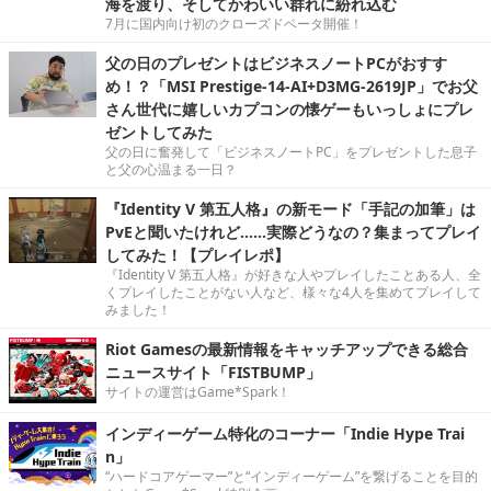
海を渡り、そしてかわいい群れに紛れ込む
7月に国内向け初のクローズドベータ開催！
父の日のプレゼントはビジネスノートPCがおすす
め！？「MSI Prestige-14-AI+D3MG-2619JP」でお父
さん世代に嬉しいカプコンの懐ゲーもいっしょにプレ
ゼントしてみた
父の日に奮発して「ビジネスノートPC」をプレゼントした息子
と父の心温まる一日？
『Identity V 第五人格』の新モード「手記の加筆」は
PvEと聞いたけれど……実際どうなの？集まってプレイ
してみた！【プレイレポ】
『Identity V 第五人格』が好きな人やプレイしたことある人、全
くプレイしたことがない人など、様々な4人を集めてプレイして
みました！
Riot Gamesの最新情報をキャッチアップできる総合
ニュースサイト「FISTBUMP」
サイトの運営はGame*Spark！
インディーゲーム特化のコーナー「Indie Hype Trai
n」
“ハードコアゲーマー”と“インディーゲーム”を繋げることを目的