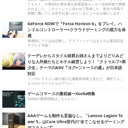
クエスト」の第4回が東京都立産業貿易センター浜松町館で開催
されました。このイベントに合わせて取材した、各社の現場で
実際に働いている若手社員へのインタビューをお届けします。
GeForce NOWで『Forza Horizon 6』をプレイ。ハ
ンドルコントローラー×クラウドゲーミングの底力を体
感
体感的にラグはほぼ無し。グラフィックスはもちろん最高設定
でプレイ可能！
クーデレからスタイル抜群お姉さんまでよりどりみど
りな人外娘たちとホテル経営しよう！「クトゥルフ×美
少女」テーマのADV『ヨグ=ソトースの庭』が日本語
対応
ツンデレドラゴン娘や無口な複眼死神美少女など、属性てんこ
もりのヒロインたちがアツい！
ゲームコマースの最前線ーXsolla特集
Xsollaの最新情報はこちらから！
AAAゲームも制作も妥協なし。「Lenovo Legion To
wer 5」はCore Ultra世代の“全てこなせるゲーミング
デスクトップ”